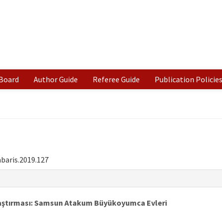
 Board
Author Guide
Referee Guide
Publication Policie
baris.2019.127
Araştırması: Samsun Atakum Büyükoyumca Evleri