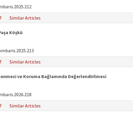
mbaris.2025.212
F
Similar Articles
 Paşa Köşkü
kmbaris.2025.213
F
Similar Articles
elenmesi ve Koruma Bağlamında Değerlendirilmesi
mbaris.2026.218
F
Similar Articles