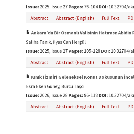
Issue:
2025, Issue 27
Pages:
76-104
DOI:
10.32704/ak
Abstract
Abstract (English)
Full Text
PD
Ankara’da Bir Osmanlı Valisinin Hatırası: Abidin
Saliha Tanık, İlyas Can Hergül
Issue:
2025, Issue 27
Pages:
105-128
DOI:
10.32704/a
Abstract
Abstract (English)
Full Text
PD
Kınık (İzmi̇r) Geleneksel Konut Dokusunun İnc
Esra Eken Güney, Burcu Taşcı
Issue:
2026, Issue 28
Pages:
96-118
DOI:
10.32704/ak
Abstract
Abstract (English)
Full Text
PD