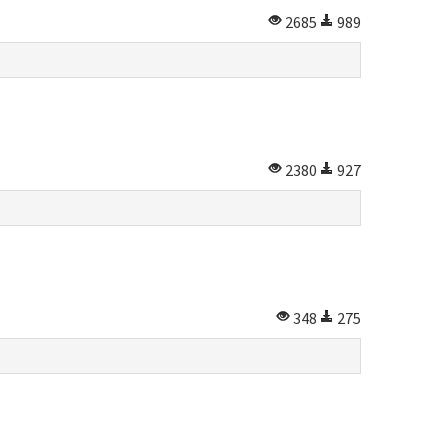
2685
989
2380
927
348
275