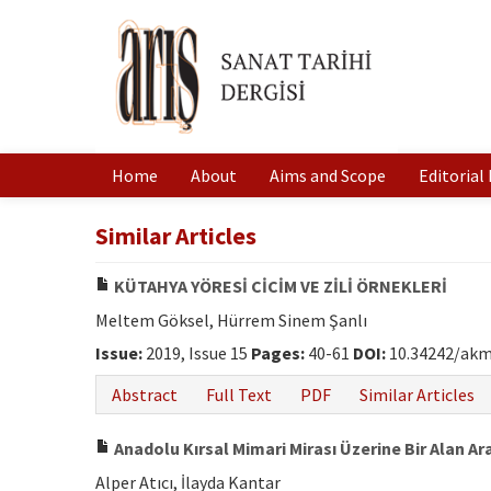
Home
About
Aims and Scope
Editorial
Similar Articles
KÜTAHYA YÖRESİ CİCİM VE ZİLİ ÖRNEKLERİ
Meltem Göksel, Hürrem Sinem Şanlı
Issue:
2019, Issue 15
Pages:
40-61
DOI:
10.34242/akm
Abstract
Full Text
PDF
Similar Articles
Anadolu Kırsal Mimari Mirası Üzerine Bir Alan 
Alper Atıcı, İlayda Kantar