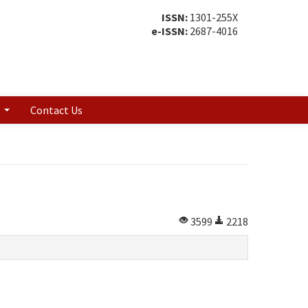
ISSN:
1301-255X
e-ISSN:
2687-4016
s
Contact Us
3599
2218