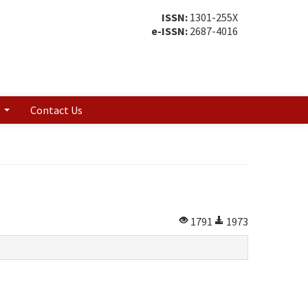
ISSN:
1301-255X
e-ISSN:
2687-4016
s
Contact Us
1791
1973