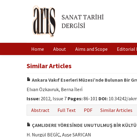
Home
About
Aims and Scope
Editorial
Similar Articles
Ankara Vakıf Eserleri Müzesi’nde Bulunan Bir G
Elvan Özkavruk, Berna İleri̇
Issue:
2012, Issue 7
Pages:
86-101
DOI:
10.34242/akm
Abstract
Full Text
PDF
Similar Articles
ÇAMLIDERE YÖRESİNDE UNUTULMUŞ BİR KÜLTÜR
H. Nurgül BEGİÇ, Ayşe SARICAN