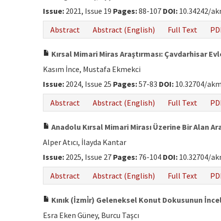
Issue:
2021, Issue 19
Pages:
88-107
DOI:
10.34242/ak
Abstract
Abstract (English)
Full Text
PD
Kırsal Mimari Miras Araştırması: Çavdarhisar Evl
Kasım İnce, Mustafa Ekmekci
Issue:
2024, Issue 25
Pages:
57-83
DOI:
10.32704/akm
Abstract
Abstract (English)
Full Text
PD
Anadolu Kırsal Mimari Mirası Üzerine Bir Alan 
Alper Atıcı, İlayda Kantar
Issue:
2025, Issue 27
Pages:
76-104
DOI:
10.32704/ak
Abstract
Abstract (English)
Full Text
PD
Kınık (İzmi̇r) Geleneksel Konut Dokusunun İnc
Esra Eken Güney, Burcu Taşcı