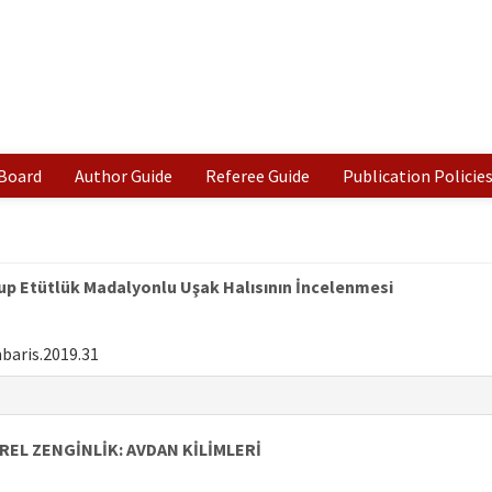
 Board
Author Guide
Referee Guide
Publication Policie
rup Etütlük Madalyonlu Uşak Halısının İncelenmesi
baris.2019.31
EL ZENGİNLİK: AVDAN KİLİMLERİ