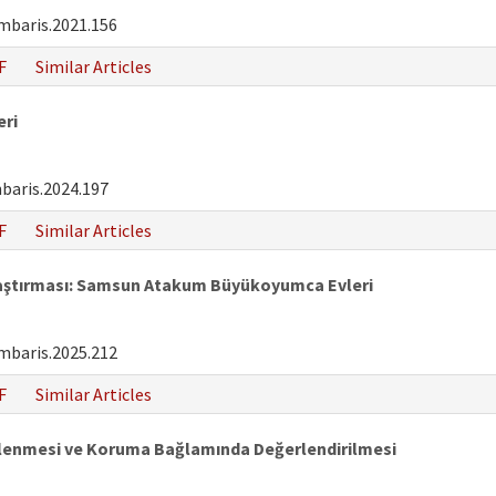
mbaris.2021.156
F
Similar Articles
eri
baris.2024.197
F
Similar Articles
Araştırması: Samsun Atakum Büyükoyumca Evleri
mbaris.2025.212
F
Similar Articles
elenmesi ve Koruma Bağlamında Değerlendirilmesi