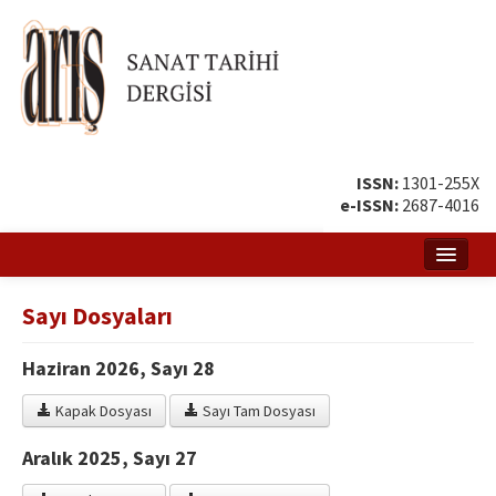
ISSN:
1301-255X
e-ISSN:
2687-4016
Ana Sayfa
Sayı Dosyaları
Hakkında
Haziran 2026, Sayı 28
Amaç ve Kapsam
Kapak Dosyası
Sayı Tam Dosyası
Yayın ve Editör Kurulu
Aralık 2025, Sayı 27
Yazar Rehberi