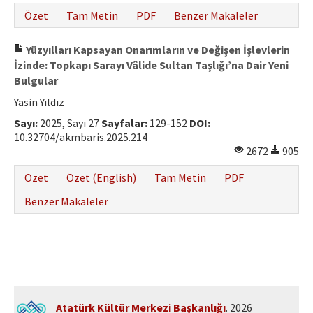
Hakem Rehberi
Özet
Tam Metin
PDF
Benzer Makaleler
Yayın Politikaları
Yüzyılları Kapsayan Onarımların ve Değişen İşlevlerin
İzinde: Topkapı Sarayı Vâlide Sultan Taşlığı’na Dair Yeni
İletişim
Bulgular
Yasin Yıldız
Sayı:
2025, Sayı 27
Sayfalar:
129-152
DOI:
10.32704/akmbaris.2025.214
2672
905
Özet
Özet (English)
Tam Metin
PDF
Benzer Makaleler
Atatürk Kültür Merkezi Başkanlığı
. 2026