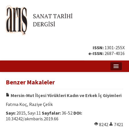
ISSN:
1301-255X
e-ISSN:
2687-4016
Ana Sayfa
Benzer Makaleler
Hakkında
Mersin-Mut İlçesi Yörükleri Kadın ve Erkek İç Giyimleri
Amaç ve Kapsam
Fatma Koç, Raziye Çeli̇k
Yayın ve Editör Kurulu
Sayı:
2015, Sayı 11
Sayfalar:
36-52
DOI:
10.34242/akmbaris.2019.66
Yazar Rehberi
8242
7421