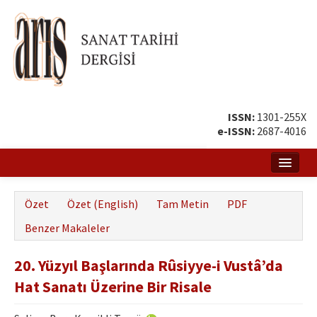
ISSN:
1301-255X
e-ISSN:
2687-4016
Ana Sayfa
Özet
Özet (English)
Tam Metin
PDF
Hakkında
Benzer Makaleler
Amaç ve Kapsam
20. Yüzyıl Başlarında Rûsiyye-i Vustâ’da
Yayın ve Editör Kurulu
Hat Sanatı Üzerine Bir Risale
Yazar Rehberi