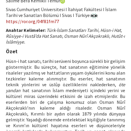
Salime Bera Kemikli Temür
Hakem Rehberi
Sivas Cumhuriyet Üniversitesi I İlahiyat Fakültesi I İslam
Tarihi ve Sanatları Bölümü I Sivas I Türkiye
Yayın Politikaları
https://ror.org/04f81fm77
İletişim
Anahtar Kelimeler:
Türk-İslam Sanatları Tarihi, Hüsn-i Hat,
Rûsiyye-i Vustâ’da Hat Sanatı, Osman Nûrî Akçokraklı, Hutût-ı
İslâmiyye.
Özet
Hüsn-i hat sanatı, tarihi serüveni boyunca sürekli bir gelişim
göstermiştir. Bu süreçte, hat sanatının eğitimine yönelik
risaleler yazılmış ve hattatların yaşam öykülerini konu alan
tezkireler kaleme alınmıştır. Bu eserler, hat sanatının
teknik yönlerini ve üslûp özelliklerini naklederken,
öte
yandan
hat sanatının İslam medeniyeti içindeki yerini ve
kültürel miras üzerindeki etkisini de izah etmişlerdir. Bu
eserlerden biri de çalışma konumuz olan Osman Nûrî
Akçokraklı’nın kaleme aldığı risaledir. Osman Nûrî
Akçokraklı, Kırımlı bir aydın olarak 1879 yılında dünyaya
gelmiştir. Yaşadığı dönemde entelektüel kişiliğiyle tanınmış
ve Kırım’ın kültürel hayatına eserleri ve düşünceleriyle