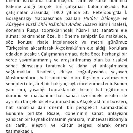
önemli katkılarda bulunmuştur. Tarih ve sanat alanında
kaleme aldığı birçok ilmî çalışması bulunmaktadır. Bu
çalışmalar arasında, 1900 yılında St. Petersburg’da İ.
Boraganskiy Matbaası’nda basılan
Hutût-ı İslâmiyye ve
Rûsiyye-i Vustâ Ehl-i İslâminin Andan Hissesi
isimli risalesi,
dönemin Rusya topraklarındaki hüsn-i hat sanatını ele
alması bakımından özel bir öneme sahiptir. Bu makalede,
söz konusu risale incelenecek ve metni günümüz
Türkçesine aktarılarak Akçokraklı’nın ele aldığı konulara
odaklanılacaktır. Çalışmanın amacı, daha önce herhangi bir
yerde yayımlanmamış ve araştırılmamış olan bu risaleyi
sanat dünyasına tanıtmak ve daha iyi anlaşılmasını
sağlamaktır. Risalede, Rusya coğrafyasında yaşayan
Müslümanların hat sanatına olan ilgisinin azalmasının
sebepleri eleştirel bir bakış açısıyla incelenmektedir. Bunun
yanı sıra, yaşadığı topraklardaki hüsn-i hat eğitiminin
durumu ve matbaanın hat sanatı üzerindeki etkileri de
ayrıntılı bir şekilde ele alınmaktadır. Akçokraklı’nın bu eseri,
hat sanatına dair önemli bir perspektif sunmaktadır.
Bununla birlikte Risale, döneminin sanat anlayışını
yansıtan bir kaynak olmasının yanı sıra, muhtevası itibarıyla
da tarih, eleştiri ve kültür belgesi olarak önem
taşımaktadır.