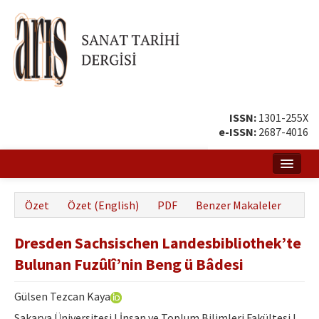
ISSN:
1301-255X
e-ISSN:
2687-4016
Ana Sayfa
Özet
Özet (English)
PDF
Benzer Makaleler
Hakkında
Dresden Sachsischen Landesbibliothek’te
Amaç ve Kapsam
Bulunan Fuzûlî’nin Beng ü Bâdesi
Yayın ve Editör Kurulu
Gülsen Tezcan Kaya
Yazar Rehberi
Sakarya Üniversitesi I İnsan ve Toplum Bilimleri Fakültesi I