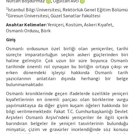
Nurcan Boşdurmaz
, Oğulcan Avcı
Hakem Rehberi
1
İstanbul Bilgi Üniversitesi, Rektörlük Genel Eğitim Bölümü
2
Giresun Üniversitesi, Güzel Sanatlar Fakültesi
Yayın Politikaları
Anahtar Kelimeler:
Yeniçeri, Kostüm, Askeri Kıyafet,
İletişim
Osmanlı Ordusu, Börk
Giriş
Osmanlı ordusunun özel birliği olan yeniçeriler, tarihi
süreçte imparatorluğun seçkin askeri güçlerinden biri
haline gelmiştir. Çok uzun bir süre boyunca Osmanlı
tarihinde önemli rol oynayan bu birliğin ortaya çıkışı ve
erken dönemdeki işleyişi hakkında Osmanlı tarih
yazıcılarının anlatıları dışında herhangi bir belge
bulunmamaktadır.
Osmanlı kroniklerinde geçen ifadelerde özellikle yeniçeri
kıyafetlerinin en önemli parçası olan börklerine vurgu
yapılmaktaysa da diğer giyim kuşam öğeleri hakkında bir
bilgi verilmemektedir. Fakat T.C. Cumhurbaşkanlığı Devlet
Arşivleri Osmanlı Arşivi’ndeki yeniçeriler ile ilgili içerik
barındıran belgeler ile yeniçeri tasvirlerinin bulunduğu
minyatür, çizim ve gravürler incelendiğinde söz konusu