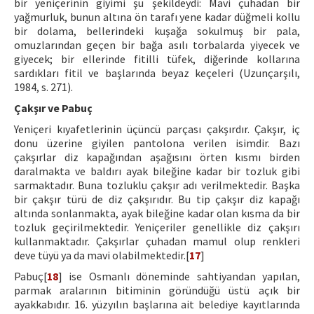
bir yeniçerinin giyimi şu şekildeydi: Mavi çuhadan bir
yağmurluk, bunun altına ön tarafı yene kadar düğmeli kollu
bir dolama, bellerindeki kuşağa sokulmuş bir pala,
omuzlarından geçen bir bağa asılı torbalarda yiyecek ve
giyecek; bir ellerinde fitilli tüfek, diğerinde kollarına
sardıkları fitil ve başlarında beyaz keçeleri (Uzunçarşılı,
1984, s. 271).
Çakşır ve Pabuç
Yeniçeri kıyafetlerinin üçüncü parçası çakşırdır. Çakşır, iç
donu üzerine giyilen pantolona verilen isimdir. Bazı
çakşırlar diz kapağından aşağısını örten kısmı birden
daralmakta ve baldırı ayak bileğine kadar bir tozluk gibi
sarmaktadır. Buna tozluklu çakşır adı verilmektedir. Başka
bir çakşır türü de diz çakşırıdır. Bu tip çakşır diz kapağı
altında sonlanmakta, ayak bileğine kadar olan kısma da bir
tozluk geçirilmektedir. Yeniçeriler genellikle diz çakşırı
kullanmaktadır. Çakşırlar çuhadan mamul olup renkleri
deve tüyü ya da mavi olabilmektedir.[
17
]
Pabuç[
18
] ise Osmanlı döneminde sahtiyandan yapılan,
parmak aralarının bitiminin göründüğü üstü açık bir
ayakkabıdır. 16. yüzyılın başlarına ait belediye kayıtlarında