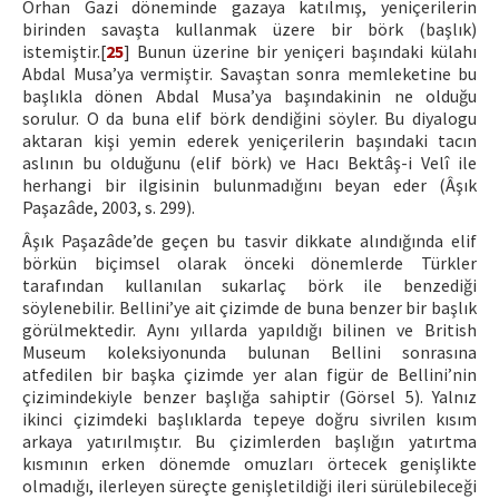
Orhan Gazi döneminde gazaya katılmış, yeniçerilerin
birinden savaşta kullanmak üzere bir börk (başlık)
istemiştir.[
25
] Bunun üzerine bir yeniçeri başındaki külahı
Abdal Musa’ya vermiştir. Savaştan sonra memleketine bu
başlıkla dönen Abdal Musa’ya başındakinin ne olduğu
sorulur. O da buna elif börk dendiğini söyler. Bu diyalogu
aktaran kişi yemin ederek yeniçerilerin başındaki tacın
aslının bu olduğunu (elif börk) ve Hacı Bektâş-i Velî ile
herhangi bir ilgisinin bulunmadığını beyan eder (Âşık
Paşazâde, 2003, s. 299).
Âşık Paşazâde’de geçen bu tasvir dikkate alındığında elif
börkün biçimsel olarak önceki dönemlerde Türkler
tarafından kullanılan sukarlaç börk ile benzediği
söylenebilir. Bellini’ye ait çizimde de buna benzer bir başlık
görülmektedir. Aynı yıllarda yapıldığı bilinen ve British
Museum koleksiyonunda bulunan Bellini sonrasına
atfedilen bir başka çizimde yer alan figür de Bellini’nin
çizimindekiyle benzer başlığa sahiptir (Görsel 5). Yalnız
ikinci çizimdeki başlıklarda tepeye doğru sivrilen kısım
arkaya yatırılmıştır. Bu çizimlerden başlığın yatırtma
kısmının erken dönemde omuzları örtecek genişlikte
olmadığı, ilerleyen süreçte genişletildiği ileri sürülebileceği