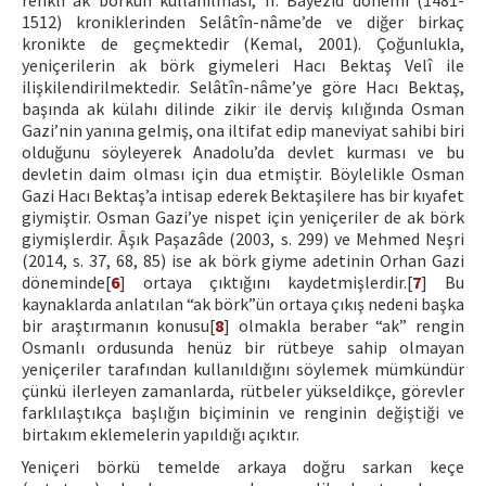
renkli ak börkün kullanılması, II. Bayezid dönemi (1481-
1512) kroniklerinden Selâtîn-nâme’de ve diğer birkaç
kronikte de geçmektedir (Kemal, 2001). Çoğunlukla,
yeniçerilerin ak börk giymeleri Hacı Bektaş Velî ile
ilişkilendirilmektedir. Selâtîn-nâme’ye göre Hacı Bektaş,
başında ak külahı dilinde zikir ile derviş kılığında Osman
Gazi’nin yanına gelmiş, ona iltifat edip maneviyat sahibi biri
olduğunu söyleyerek Anadolu’da devlet kurması ve bu
devletin daim olması için dua etmiştir. Böylelikle Osman
Gazi Hacı Bektaş’a intisap ederek Bektaşilere has bir kıyafet
giymiştir. Osman Gazi’ye nispet için yeniçeriler de ak börk
giymişlerdir. Âşık Paşazâde (2003, s. 299) ve Mehmed Neşri
(2014, s. 37, 68, 85) ise ak börk giyme adetinin Orhan Gazi
döneminde[
6
] ortaya çıktığını kaydetmişlerdir.[
7
] Bu
kaynaklarda anlatılan “ak börk”ün ortaya çıkış nedeni başka
bir araştırmanın konusu[
8
] olmakla beraber “ak” rengin
Osmanlı ordusunda henüz bir rütbeye sahip olmayan
yeniçeriler tarafından kullanıldığını söylemek mümkündür
çünkü ilerleyen zamanlarda, rütbeler yükseldikçe, görevler
farklılaştıkça başlığın biçiminin ve renginin değiştiği ve
birtakım eklemelerin yapıldığı açıktır.
Yeniçeri börkü temelde arkaya doğru sarkan keçe