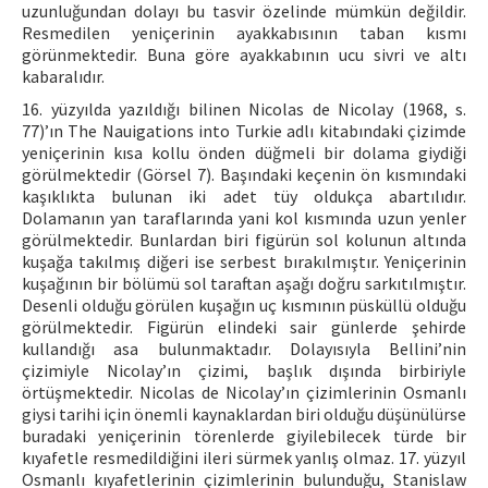
uzunluğundan dolayı bu tasvir özelinde mümkün değildir.
Resmedilen yeniçerinin ayakkabısının taban kısmı
görünmektedir. Buna göre ayakkabının ucu sivri ve altı
kabaralıdır.
16. yüzyılda yazıldığı bilinen Nicolas de Nicolay (1968, s.
77)’ın The Nauigations into Turkie adlı kitabındaki çizimde
yeniçerinin kısa kollu önden düğmeli bir dolama giydiği
görülmektedir (Görsel 7). Başındaki keçenin ön kısmındaki
kaşıklıkta bulunan iki adet tüy oldukça abartılıdır.
Dolamanın yan taraflarında yani kol kısmında uzun yenler
görülmektedir. Bunlardan biri figürün sol kolunun altında
kuşağa takılmış diğeri ise serbest bırakılmıştır. Yeniçerinin
kuşağının bir bölümü sol taraftan aşağı doğru sarkıtılmıştır.
Desenli olduğu görülen kuşağın uç kısmının püsküllü olduğu
görülmektedir. Figürün elindeki sair günlerde şehirde
kullandığı asa bulunmaktadır. Dolayısıyla Bellini’nin
çizimiyle Nicolay’ın çizimi, başlık dışında birbiriyle
örtüşmektedir. Nicolas de Nicolay’ın çizimlerinin Osmanlı
giysi tarihi için önemli kaynaklardan biri olduğu düşünülürse
buradaki yeniçerinin törenlerde giyilebilecek türde bir
kıyafetle resmedildiğini ileri sürmek yanlış olmaz. 17. yüzyıl
Osmanlı kıyafetlerinin çizimlerinin bulunduğu, Stanislaw