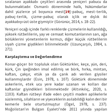
sıralanan ayakkabı çeşitleri arasında yeniçeri pabucu da
bulunmaktadır. Osmanlı döneminde halk, hükümdarlar
dahil yüzlerce yıl boyunca mest[
19
]-pabuç, mest-terlik,
pabuç-terlik, çizme-pabuç olarak içlik ve dışlık iki
ayakkabıyı üst üste giymiştir (Görünür, 2014, s. 18-22).
Yeniçeri ocağı içinde farklı renklerde çizmelerin kullanıldığı,
yüksek rütbelilerin, yay ve cemaat komutanlarının sarı, ağa
bölüklerini yönetenlerin kırmızı, diğer küçük rütbelilerin
siyah çizme giydikleri bilinmektedir (Uzunçarşılı, 1984, s.
271).
Karşılaştırma ve Değerlendirme
Konar-göçer bir topluluk olan Göktürkler, keçe, yün, deri,
kürk, Çin ipeğinden imal edilmiş ve börk, hırka, mintan,
kaftan, çakşır, etük ya da çarık adı verilen giysiler
kullanmışlardır (Esin, 1978, s. 107). Göktürk döneminde
askerlerin, etek ucu yere kadar uzanan ve kolları dar
kaftanlar giyindikleri bilinmektedir (Altınkılıç, 2020, s.
1103). Kaftan rütbeyi ifade eden çeşitli maden aplikelerle
süslenmiş, silahların ve yiyeceklerin asılabildiği kalın deri bir
kemerle bele oturtulmuştur (Ögel, 1978, s. 237).
Moğolistan’ın Bulgan Eyaleti’nde 2011 yılında yapılan