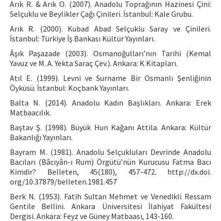
Arık R. & Arık O. (2007). Anadolu Toprağının Hazinesi Çini:
Selçuklu ve Beylikler Çağı Çinileri. İstanbul: Kale Grubu.
Arık R. (2000). Kubad Abad Selçuklu Saray ve Çinileri.
İstanbul: Türkiye İş Bankası Kültür Yayınları.
Âşık Paşazade (2003). Osmanoğulları’nın Tarihi (Kemal
Yavuz ve M. A. Yekta Saraç Çev.). Ankara: K Kitapları.
Atıl E. (1999). Levni ve Surname Bir Osmanlı Şenliğinin
Öyküsü. İstanbul: Koçbank Yayınları.
Balta N. (2014). Anadolu Kadın Başlıkları. Ankara: Erek
Matbaacılık.
Baştav Ş. (1998). Büyük Hun Kağanı Attila. Ankara: Kültür
Bakanlığı Yayınları.
Bayram M. (1981). Anadolu Selçukluları Devrinde Anadolu
Bacıları (Bâcıyân-ı Rum) Örgütü’nün Kurucusu Fatma Bacı
Kimdir? Belleten, 45(180), 457-472. http://dx.doi.
org/10.37879/belleten.1981.457
Berk N. (1953). Fatih Sultan Mehmet ve Venedikli Ressam
Gentile Bellini. Ankara Üniversitesi İlahiyat Fakültesi
Dergisi. Ankara: Feyz ve Güney Matbaası, 143-160.