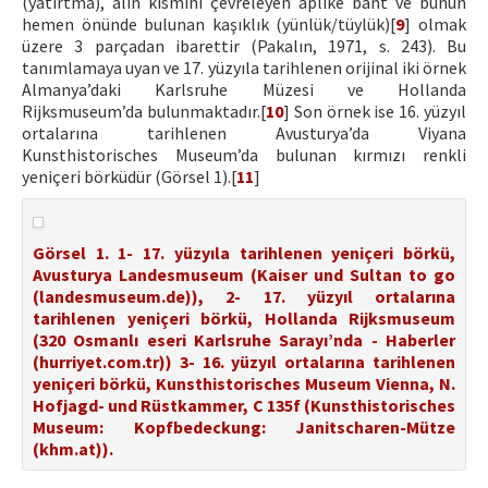
(yatırtma), alın kısmını çevreleyen aplike bant ve bunun
hemen önünde bulunan kaşıklık (yünlük/tüylük)[
9
] olmak
üzere 3 parçadan ibarettir (Pakalın, 1971, s. 243). Bu
tanımlamaya uyan ve 17. yüzyıla tarihlenen orijinal iki örnek
Almanya’daki Karlsruhe Müzesi ve Hollanda
Rijksmuseum’da bulunmaktadır.[
10
] Son örnek ise 16. yüzyıl
ortalarına tarihlenen Avusturya’da Viyana
Kunsthistorisches Museum’da bulunan kırmızı renkli
yeniçeri börküdür (Görsel 1).[
11
]
Görsel 1. 1- 17. yüzyıla tarihlenen yeniçeri börkü,
Avusturya Landesmuseum (Kaiser und Sultan to go
(landesmuseum.de)), 2- 17. yüzyıl ortalarına
tarihlenen yeniçeri börkü, Hollanda Rijksmuseum
(320 Osmanlı eseri Karlsruhe Sarayı’nda - Haberler
(hurriyet.com.tr)) 3- 16. yüzyıl ortalarına tarihlenen
yeniçeri börkü, Kunsthistorisches Museum Vienna, N.
Hofjagd- und Rüstkammer, C 135f (Kunsthistorisches
Museum: Kopfbedeckung: Janitscharen-Mütze
(khm.at)).