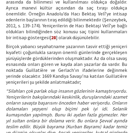
arasında da bilinmesi ve kullanılması oldukça doğaldır.
Ayrıca manevi kültür açısından da saç tıraşı oldukça
önemlidir. Örneğin Anadolu’da Hacı Bektaş Velî’ye intisap
edenlerin başlarının tıraş edildiği bilinmektedir (Şenzeybek,
2012, s. 139-174). Yeniçerilerin de Hacı Bektaşi Velî’ye bağlı
oldukları bilindiğinden söz konusu saç tipini kullanmaları
bir intisap göstergesi[
28
] olarak düşünülebilir.
Birçok yabancı seyahatname yazarının tasvir ettiği yeniçeri
kıyafeti çoğunlukla sarayın önemli günlerinde gerçekleşen
yürüyüşlerde gördüklerinden oluşmaktadır. Az da olsa savaş
esnasında onları gören ve kayda alan yazarlar da vardır. Bu
noktada Guillatière ve Gerlach’ın ifadelerine değinmek
yerinde olacaktır. 1669 Kandiya Savaşı’na katılan Guillatière
yeniçerileri şu şekilde anlatmaktadır;
“Silahları çok parlak olup insanın gözlerinin kamaştırıyordu.
Yeniçerilerin bakışlarındaki keskinlik, duruşlarındaki azamet
onların savaşta başarısını önceden haber veriyordu. Onların
dolamaları yepyeni olup biçimi pek iyi idi. Selanik
kumaşından yapılmıştı. Bunu iki aydan fazla giymezler. Her
yıl sultan onlara bir dolama verir. Bu onlara Şevval ayında
teslim edilir. Büyük bayrama (Kurban Bayramı) kadar temiz
ve düzgün olsunlar diye. Ancak yeniçeriler, kutsal günlerde