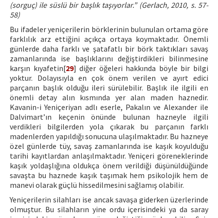
(sorguç) ile süslü bir başlık taşıyorlar.” (Gerlach, 2010, s. 57-
58)
Bu ifadeler yeniçerilerin börklerinin bulunulan ortama göre
farklılık arz ettiğini açıkça ortaya koymaktadır. Önemli
günlerde daha farklı ve şatafatlı bir börk taktıkları savaş
zamanlarında ise başlıklarını değiştirdikleri bilinmesine
karşın kıyafetin[
29
] diğer öğeleri hakkında böyle bir bilgi
yoktur. Dolayısıyla en çok önem verilen ve ayırt edici
parçanın başlık olduğu ileri sürülebilir. Başlık ile ilgili en
önemli detay alın kısmında yer alan maden haznedir.
Kavanin-i Yeniçeriyan adlı eserle, Pakalın ve Alexander ile
Dalvimart’ın keçenin önünde bulunan hazneyle ilgili
verdikleri bilgilerden yola çıkarak bu parçanın farklı
madenlerden yapıldığı sonucuna ulaşılmaktadır. Bu hazneye
özel günlerde tüy, savaş zamanlarında ise kaşık koyulduğu
tarihi kayıtlardan anlaşılmaktadır. Yeniçeri göreneklerinde
kaşık yoldaşlığına oldukça önem verildiği düşünüldüğünde
savaşta bu haznede kaşık taşımak hem psikolojik hem de
manevi olarak güçlü hissedilmesini sağlamış olabilir.
Yeniçerilerin silahları ise ancak savaşa giderken üzerlerinde
olmuştur. Bu silahların yine ordu içerisindeki ya da saray