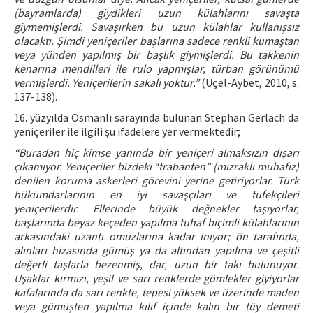
(bayramlarda) giydikleri uzun külahlarını savaşta
giymemişlerdi. Savaşırken bu uzun külahlar kullanışsız
olacaktı. Şimdi yeniçeriler başlarına sadece renkli kumaştan
veya yünden yapılmış bir başlık giymişlerdi. Bu takkenin
kenarına mendilleri ile rulo yapmışlar, türban görünümü
vermişlerdi. Yeniçerilerin sakalı yoktur.”
(Üçel-Aybet, 2010, s.
137-138).
16. yüzyılda Osmanlı sarayında bulunan Stephan Gerlach da
yeniçeriler ile ilgili şu ifadelere yer vermektedir;
“Buradan hiç kimse yanında bir yeniçeri almaksızın dışarı
çıkamıyor. Yeniçeriler bizdeki “trabanten” (mızraklı muhafız)
denilen koruma askerleri görevini yerine getiriyorlar. Türk
hükümdarlarının en iyi savaşçıları ve tüfekçileri
yeniçerilerdir. Ellerinde büyük değnekler taşıyorlar,
başlarında beyaz keçeden yapılma tuhaf biçimli külahlarının
arkasındaki uzantı omuzlarına kadar iniyor; ön tarafında,
alınları hizasında gümüş ya da altından yapılma ve çeşitli
değerli taşlarla bezenmiş, dar, uzun bir takı bulunuyor.
Uşaklar kırmızı, yeşil ve sarı renklerde gömlekler giyiyorlar
kafalarında da sarı renkte, tepesi yüksek ve üzerinde maden
veya gümüşten yapılma kılıf içinde kalın bir tüy demeti