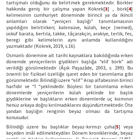
tartışmalı olduğunu da belirtmek gerekmektedir. Börkler
hakkında geniş bir çalışma yapan Kökrek[
3
] , börk[
4
]
kelimesinin cumhuriyet döneminde birincil ya da ikincil
anlamları olarak “yeniçeri başlığı” tanımlamasının
yapıldığını belirtirken; kalensüve, külah, keçe (nemed),
üsküf barata, bertıla, takke, tâçarakçin, arakiye, terlik, fes,
beregi gibi kelimelerin aynı anlamda kullanıldığını
yazmaktadır (Kökrek, 2019, s.16).
Osmanlı dönemine ait tarihi kaynaklara bakıldığında erken
dönemde yeniçerilerin giydikleri başlığa “elif börk” adı
verildiği görülmektedir (Âşık Paşazâde, 2003, s. 299). Bu
önemli bir fiziksel özelliğe işaret eden bir tanımlama gibi
görünmektedir. Bilindiği üzere “elif” Arap alfabesinin birinci
harfidir ve “ا “şeklindedir. Böylesi bir tanımlama erken
dönemlerde yeniçerilerin külah şeklinde bir başlık
giydiklerine ve başlıkların erken dönemlerde uç kısmının
henüz arkaya doğru kırılmadıklarını düşündürtmektedir. Öte
yandan başlığın renginin beyaz olması da tartışma
konusudur.
Bilindiği üzere bu başlıklar beyaz-kırmızı çuha[
5
] veya
keçeden imâl edilmekteydiler. Dönem kroniklerinde, beyaz