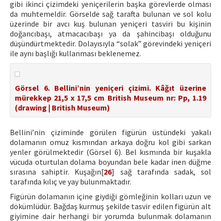
gibi ikinci çizimdeki yeniçerilerin başka görevlerde olması
da muhtemeldir. Görselde sağ tarafta bulunan ve sol kolu
üzerinde bir avcı kuş bulunan yeniçeri tasviri bu kişinin
doğancıbaşı, atmacacıbaşı ya da şahincibaşı olduğunu
düşündürtmektedir. Dolayısıyla “solak” görevindeki yeniçeri
ile aynı başlığı kullanması beklenemez.
Görsel 6. Bellini’nin yeniçeri çizimi. Kâğıt üzerine
mürekkep 21,5 x 17,5 cm British Museum nr: Pp, 1.19
(drawing | British Museum)
Bellini’nin çiziminde görülen figürün üstündeki yakalı
dolamanın omuz kısmından arkaya doğru kol gibi sarkan
yenler görülmektedir (Görsel 6). Bel kısmında bir kuşakla
vücuda oturtulan dolama boyundan bele kadar inen düğme
sırasına sahiptir. Kuşağın[
26
] sağ tarafında sadak, sol
tarafında kılıç ve yay bulunmaktadır.
Figürün dolamanın içine giydiği gömleğinin kolları uzun ve
dökümlüdür. Bağdaş kurmuş şekilde tasvir edilen figürün alt
giyimine dair herhangi bir yorumda bulunmak dolamanın