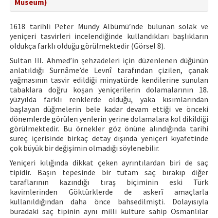
Museum)
1618 tarihli Peter Mundy Albümü’nde bulunan solak ve
yeniçeri tasvirleri incelendiğinde kullandıkları başlıkların
oldukça farklı olduğu görülmektedir (Görsel 8).
Sultan III. Ahmed’in şehzadeleri için düzenlenen düğünün
anlatıldığı Surnâme’de Levnî tarafından çizilen, çanak
yağmasının tasvir edildiği minyatürde kendilerine sunulan
tabaklara doğru koşan yeniçerilerin dolamalarının 18.
yüzyılda farklı renklerde olduğu, yaka kısımlarından
başlayan düğmelerin bele kadar devam ettiği ve önceki
dönemlerde görülen yenlerin yerine dolamalara kol dikildiği
görülmektedir. Bu örnekler göz önüne alındığında tarihi
süreç içerisinde birkaç detay dışında yeniçeri kıyafetinde
çok büyük bir değişimin olmadığı söylenebilir.
Yeniçeri kılığında dikkat çeken ayrıntılardan biri de saç
tipidir. Başın tepesinde bir tutam saç bırakıp diğer
taraflarının kazındığı tıraş biçiminin eski Türk
kavimlerinden Göktürklerde de askerî amaçlarla
kullanıldığından daha önce bahsedilmişti. Dolayısıyla
buradaki saç tipinin aynı milli kültüre sahip Osmanlılar