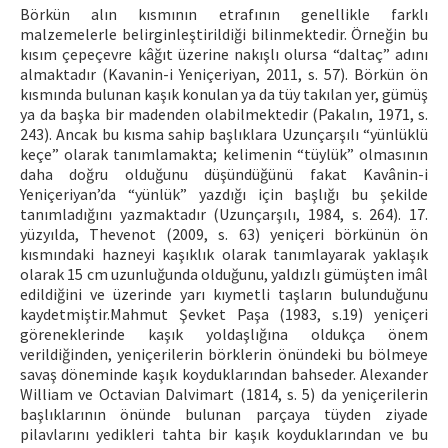
Börkün alın kısmının etrafının genellikle farklı
malzemelerle belirginleştirildiği bilinmektedir. Örneğin bu
kısım çepeçevre kâğıt üzerine nakışlı olursa “daltaç” adını
almaktadır (Kavanin-i Yeniçeriyan, 2011, s. 57). Börkün ön
kısmında bulunan kaşık konulan ya da tüy takılan yer, gümüş
ya da başka bir madenden olabilmektedir (Pakalın, 1971, s.
243). Ancak bu kısma sahip başlıklara Uzunçarşılı “yünlüklü
keçe” olarak tanımlamakta; kelimenin “tüylük” olmasının
daha doğru olduğunu düşündüğünü fakat Kavânin-i
Yeniçeriyan’da “yünlük” yazdığı için başlığı bu şekilde
tanımladığını yazmaktadır (Uzunçarşılı, 1984, s. 264). 17.
yüzyılda, Thevenot (2009, s. 63) yeniçeri börkünün ön
kısmındaki hazneyi kaşıklık olarak tanımlayarak yaklaşık
olarak 15 cm uzunluğunda olduğunu, yaldızlı gümüşten imâl
edildiğini ve üzerinde yarı kıymetli taşların bulunduğunu
kaydetmiştir.Mahmut Şevket Paşa (1983, s.19) yeniçeri
göreneklerinde kaşık yoldaşlığına oldukça önem
verildiğinden, yeniçerilerin börklerin önündeki bu bölmeye
savaş döneminde kaşık koyduklarından bahseder. Alexander
William ve Octavian Dalvimart (1814, s. 5) da yeniçerilerin
başlıklarının önünde bulunan parçaya tüyden ziyade
pilavlarını yedikleri tahta bir kaşık koyduklarından ve bu