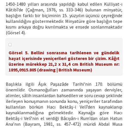
1450-1480 yılları arasında yapıldığı kabul edilen Külliyat-ı
Kâtibî’de (Çağman, 1976, ss. 333-346) bulunan minyatür,
başlığın farklı bir biçiminin 15. yüzyılın üçüncü çeyreğinde
kullanıldığını göstermektedir. Minyatüre göre başlığın tepe
kısmı arkaya doğru kıvrılmakta ve ensede sonlanmaktadır
(Görsel 4).
Görsel 5. Bellini sonrasına tarihlenen ve gündelik
hayat içerisinde yeniçerileri gösteren bir çizim. Kâğıt
üzerine mürekkep 21,2 x 31,4 cm British Museum nr:
1895,0915.805 (drawing | British Museum)
Başlıkla ilgili Âşık Paşazâde Tarihi’nin 170. bölümü
önemlidir. Osmanoğulları zamanında yaşayan dervişler,
alimler, sâlih insanlardan bahsedilen ve soru cevap şeklinde
ilerleyen konuşmanın sonunda konu, yeniçeriler tarafından
kullanılan börkün Hacı Bektâş-i Velî’den kaynaklanıp
kaynaklanmadığına gelmektedir. Kaynağa göre Hacı
Bektâş-i Velî’nin el verdiği Bâcıyân-ı Rum’dan olan Hatun
Ana’nın (Bayram, 1981, ss. 457-472) müridi Abdal Musa