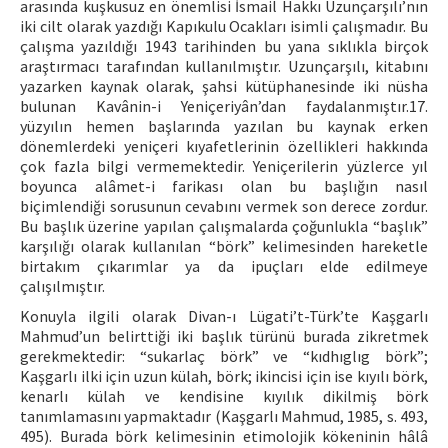
arasında kuşkusuz en önemlisi İsmail Hakkı Uzunçarşılı’nın
iki cilt olarak yazdığı Kapıkulu Ocakları isimli çalışmadır. Bu
çalışma yazıldığı 1943 tarihinden bu yana sıklıkla birçok
araştırmacı tarafından kullanılmıştır. Uzunçarşılı, kitabını
yazarken kaynak olarak, şahsi kütüphanesinde iki nüsha
bulunan Kavânin-i Yeniçeriyân’dan faydalanmıştır.17.
yüzyılın hemen başlarında yazılan bu kaynak erken
dönemlerdeki yeniçeri kıyafetlerinin özellikleri hakkında
çok fazla bilgi vermemektedir. Yeniçerilerin yüzlerce yıl
boyunca alâmet-i farikası olan bu başlığın nasıl
biçimlendiği sorusunun cevabını vermek son derece zordur.
Bu başlık üzerine yapılan çalışmalarda çoğunlukla “başlık”
karşılığı olarak kullanılan “börk” kelimesinden hareketle
birtakım çıkarımlar ya da ipuçları elde edilmeye
çalışılmıştır.
Konuyla ilgili olarak Divan-ı Lügati’t-Türk’te Kaşgarlı
Mahmud’un belirttiği iki başlık türünü burada zikretmek
gerekmektedir: “sukarlaç börk” ve “kıdhıglıg börk”;
Kaşgarlı ilki için uzun külah, börk; ikincisi için ise kıyılı börk,
kenarlı külah ve kendisine kıyılık dikilmiş börk
tanımlamasını yapmaktadır (Kaşgarlı Mahmud, 1985, s. 493,
495). Burada börk kelimesinin etimolojik kökeninin hâlâ