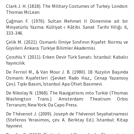
Clark J. H. (1818). The Military Costumes of Turkey. London:
Thomas McLean.
Çağman F. (1976). Sultan Mehmet II Dönemine ait bir
Minyatürlü Yazma: Külliyat-ı Kâtibi. Sanat Tarihi Yıllığı. 6,
333-346.
Çelik M. (2021). Osmanlı İlmiye Sınıfının Kıyafet Normu ve
Giysileri. Ankara: Türkiye Bilimler Akademisi.
Çoruhlu Y. (2011). Erken Devir Türk Sanatı. İstanbul: Kabalcı
Yayıncılık.
De Ferriol M., & Van Mour J. B. (1980). 18. Yüzyılın Başında
Osmanlı Kıyafetleri (Şevket Rado Haz., Cenap Yazansoy
Çev.). Tıpkı Basım, İstanbul: Apa Ofset Basımevi.
De Nikolay N. (1968). The Nauigations into Turkie (Thomas
Washington Trans.). Amsterdam: Theatrum Orbis
Terrarum; New York: Da Capo Press.
De Thévenot J. (2009). Joseph de Thévenot Seyahatnamesi
(Stefenos Yerasimos, çev. A. Berktay Ed.). İstanbul: Kitap
Yayınevi.