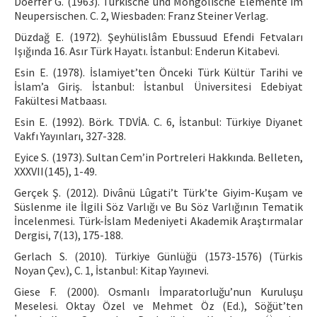
Doerfer G. (1963). Türkische und Mongolische Elemente im
Neupersischen. C. 2, Wiesbaden: Franz Steiner Verlag.
Düzdağ E. (1972). Şeyhülislâm Ebussuud Efendi Fetvaları
Işığında 16. Asır Türk Hayatı. İstanbul: Enderun Kitabevi.
Esin E. (1978). İslamiyet’ten Önceki Türk Kültür Tarihi ve
İslam’a Giriş. İstanbul: İstanbul Üniversitesi Edebiyat
Fakültesi Matbaası.
Esin E. (1992). Börk. TDVİA. C. 6, İstanbul: Türkiye Diyanet
Vakfı Yayınları, 327-328.
Eyice S. (1973). Sultan Cem’in Portreleri Hakkında. Belleten,
XXXVII(145), 1-49.
Gerçek Ş. (2012). Divânü Lûgati’t Türk’te Giyim-Kuşam ve
Süslenme ile İlgili Söz Varlığı ve Bu Söz Varlığının Tematik
İncelenmesi. Türk-İslam Medeniyeti Akademik Araştırmalar
Dergisi, 7(13), 175-188.
Gerlach S. (2010). Türkiye Günlüğü (1573-1576) (Türkis
Noyan Çev.), C. 1, İstanbul: Kitap Yayınevi.
Giese F. (2000). Osmanlı İmparatorluğu’nun Kuruluşu
Meselesi. Oktay Özel ve Mehmet Öz (Ed.), Söğüt’ten