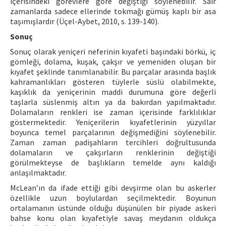
içerisindeki görevlere göre değiştiği söylenebilir. Sair
zamanlarda sadece ellerinde tokmağı gümüş kaplı bir asa
taşımışlardır (Üçel-Aybet, 2010, s. 139-140).
Sonuç
Sonuç olarak yeniçeri neferinin kıyafeti başındaki börkü, iç
gömleği, dolama, kuşak, çakşır ve yemeniden oluşan bir
kıyafet şeklinde tanımlanabilir. Bu parçalar arasında başlık
kahramanlıkları gösteren tüylerle süslü olabilmekte,
kaşıklık da yeniçerinin maddi durumuna göre değerli
taşlarla süslenmiş altın ya da bakırdan yapılmaktadır.
Dolamaların renkleri ise zaman içerisinde farklılıklar
göstermektedir. Yeniçerilerin kıyafetlerinin yüzyıllar
boyunca temel parçalarının değişmediğini söylenebilir.
Zaman zaman padişahların tercihleri doğrultusunda
dolamaların ve çakşırların renklerinin değiştiği
görülmekteyse de başlıkların temelde aynı kaldığı
anlaşılmaktadır.
McLean’ın da ifade ettiği gibi devşirme olan bu askerler
özellikle uzun boylulardan seçilmektedir. Boyunun
ortalamanın üstünde olduğu düşünülen bir piyade askeri
bahse konu olan kıyafetiyle savaş meydanın oldukça