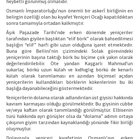
heybetli görünmüş olmalıdır.
Osmanlı İmparatorluğu’nun önemli bir askerî birliğinin en
belirgin özelliği olan bu kıyafet Yeniçeri Ocağı kapatıldıktan
sonra tamamıyla ortadan kalkmıştır.
Âşık Paşazade Tarihi’nde erken dönemde yeniçeriler
tarafından giyilen başlıktan “elif börk” olarak bahsedilmesi
başlığın “elif” harfi gibi uzun olduğuna işaret etmektedir.
Buna göre Bellini’nin çizimindeki Solak görevindeki
yeniçerinin başına taktığı börk bu biçime çok yakın olarak
değerlendirilebilir. Öte yandan Kaşgarlı Mahmud’un
sukarlaç börkü uzun külah ve kıdhıglıg börkü de kenarlı
külah olarak tanımlaması en azından biçimsel açıdan
yeniçerilerin kullandıkları börklerin kökenlerinin bu iki
başlığa dayanabileceğini göstermektedir.
Yeniçerilerin dolama olarak adlandırılan üst giysisi hakkında
kavram karmaşası olduğu görülmektedir. Bu giysinin cübbe
ve/veya kaftan olarak tanımlandığı görülmüştür. Elbisenin
türü hakkında ayrı görüşler olsa da “dolama” adının ortaya
çıkışının giyim tarzından kaynaklandığı yönünde fikir birliği
oluşmuştur.
Dolayısıyla yeniçeri kıyafetinin Osmanlı’nın erken