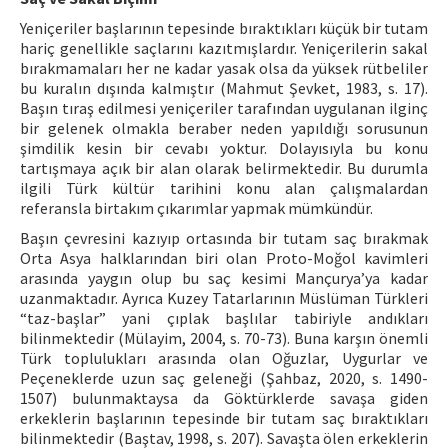
Yeniçeriler başlarının tepesinde bıraktıkları küçük bir tutam
hariç genellikle saçlarını kazıtmışlardır. Yeniçerilerin sakal
bırakmamaları her ne kadar yasak olsa da yüksek rütbeliler
bu kuralın dışında kalmıştır (Mahmut Şevket, 1983, s. 17).
Başın tıraş edilmesi yeniçeriler tarafından uygulanan ilginç
bir gelenek olmakla beraber neden yapıldığı sorusunun
şimdilik kesin bir cevabı yoktur. Dolayısıyla bu konu
tartışmaya açık bir alan olarak belirmektedir. Bu durumla
ilgili Türk kültür tarihini konu alan çalışmalardan
referansla birtakım çıkarımlar yapmak mümkündür.
Başın çevresini kazıyıp ortasında bir tutam saç bırakmak
Orta Asya halklarından biri olan Proto-Moğol kavimleri
arasında yaygın olup bu saç kesimi Mançurya’ya kadar
uzanmaktadır. Ayrıca Kuzey Tatarlarının Müslüman Türkleri
“taz-başlar” yani çıplak başlılar tabiriyle andıkları
bilinmektedir (Mülayim, 2004, s. 70-73). Buna karşın önemli
Türk toplulukları arasında olan Oğuzlar, Uygurlar ve
Peçeneklerde uzun saç geleneği (Şahbaz, 2020, s. 1490-
1507) bulunmaktaysa da Göktürklerde savaşa giden
erkeklerin başlarının tepesinde bir tutam saç bıraktıkları
bilinmektedir (Baştav, 1998, s. 207). Savaşta ölen erkeklerin