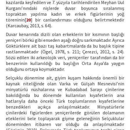
kazılarda keşfedilen ve 7. yüzyıla tarihlendirilen Meyhan Uul
Kurganı’nındaki nişlerde duvar boyunca sıralanmış
topraktan yapılma kadın ve erkek figürlerinin yoğ
töreninin[
20
] bir canlandırması olduğunu belirtmektedir
(Karcaubay, 2013, s. 64).
Duvar kenarında dizili olan erkeklerin bir kısmının başlığı
yeniçeri börkü gibi enseden aşağı doğru sarkmaktadır. Ayrıca
Göktürklere ait bazı taş kabartmalarda da bu başlık tipine
rastlanmaktadır (Ögel, 1978, s. 211; Çerezci, 2012, s. 24).
Sözü edilen iki arkeolojik veri, yeniçeriler tarafından da bir
benzerinin kullanıldığı bu başlığın Orta Asya’da yaygın
olduğunu ortaya koymaktadır.
Selçuklu dönemine ait, giyim kuşam hakkında önemli bir
kaynak niteliğinde olan Varka ve Gülşah Mesnevisi’nin
minyatürlü nüshalarına ve Kubadabad Sarayı çinilerine
bakıldığında bu dönemde kullanılan kıyafetlerin ana
hatlarıyla daha önceki Türk toplumlarının kıyafetlerine
benzedikleri açıkça anlaşılmaktadır. Minyatürlerle
çinilerdeki figürlerden yeniçerilerde görülen dolamanın
eteklerini bele toplayarak giyme geleneğinin Selçuklular
döneminden itibaren var olduğu da anlaşılmaktadır