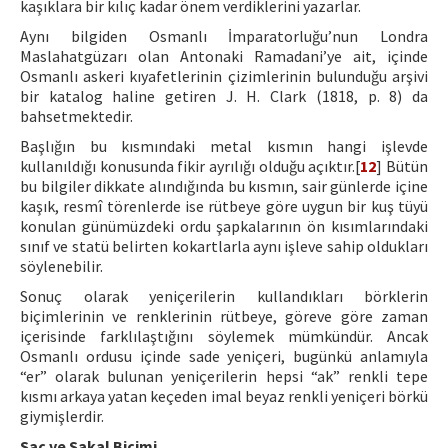
kaşıklara bir kılıç kadar önem verdiklerini yazarlar.
Aynı bilgiden Osmanlı İmparatorluğu’nun Londra
Maslahatgüzarı olan Antonaki Ramadani’ye ait, içinde
Osmanlı askeri kıyafetlerinin çizimlerinin bulunduğu arşivi
bir katalog haline getiren J. H. Clark (1818, p. 8) da
bahsetmektedir.
Başlığın bu kısmındaki metal kısmın hangi işlevde
kullanıldığı konusunda fikir ayrılığı olduğu açıktır.[
12
] Bütün
bu bilgiler dikkate alındığında bu kısmın, sair günlerde içine
kaşık, resmî törenlerde ise rütbeye göre uygun bir kuş tüyü
konulan günümüzdeki ordu şapkalarının ön kısımlarındaki
sınıf ve statü belirten kokartlarla aynı işleve sahip oldukları
söylenebilir.
Sonuç olarak yeniçerilerin kullandıkları börklerin
biçimlerinin ve renklerinin rütbeye, göreve göre zaman
içerisinde farklılaştığını söylemek mümkündür. Ancak
Osmanlı ordusu içinde sade yeniçeri, bugünkü anlamıyla
“er” olarak bulunan yeniçerilerin hepsi “ak” renkli tepe
kısmı arkaya yatan keçeden imal beyaz renkli yeniçeri börkü
giymişlerdir.
Saç ve Sakal Biçimi