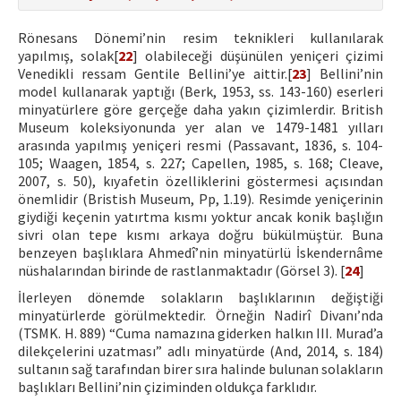
Rönesans Dönemi’nin resim teknikleri kullanılarak
yapılmış, solak[
22
] olabileceği düşünülen yeniçeri çizimi
Venedikli ressam Gentile Bellini’ye aittir.[
23
] Bellini’nin
model kullanarak yaptığı (Berk, 1953, ss. 143-160) eserleri
minyatürlere göre gerçeğe daha yakın çizimlerdir. British
Museum koleksiyonunda yer alan ve 1479-1481 yılları
arasında yapılmış yeniçeri resmi (Passavant, 1836, s. 104-
105; Waagen, 1854, s. 227; Capellen, 1985, s. 168; Cleave,
2007, s. 50), kıyafetin özelliklerini göstermesi açısından
önemlidir (Bristish Museum, Pp, 1.19). Resimde yeniçerinin
giydiği keçenin yatırtma kısmı yoktur ancak konik başlığın
sivri olan tepe kısmı arkaya doğru bükülmüştür. Buna
benzeyen başlıklara Ahmedî’nin minyatürlü İskendernâme
nüshalarından birinde de rastlanmaktadır (Görsel 3). [
24
]
İlerleyen dönemde solakların başlıklarının değiştiği
minyatürlerde görülmektedir. Örneğin Nadirî Divanı’nda
(TSMK. H. 889) “Cuma namazına giderken halkın III. Murad’a
dilekçelerini uzatması” adlı minyatürde (And, 2014, s. 184)
sultanın sağ tarafından birer sıra halinde bulunan solakların
başlıkları Bellini’nin çiziminden oldukça farklıdır.