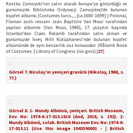
Kostka Zamoyski’nin satın alarak Avrupa’ya götürdüğü ve
günümüzde Biblioteka Ordynacji Zamojskiej’de bulunan
kıyafet albümü (Costumes turcs., , [ca 1600-1699] | Polona),
Flaman asıllı ressam Jean Baptiste Van Mour tarafından
yapılan albümle (Van Mour, 1980), 17. yüzyılın başında
İstanbul’dan Claes Ralamb tarafından satın alınan ve
günümüzde İsveç Milli Kütüphanesi’nde bulunan kıyafet
albümünde de aynı benzerlik söz konusudur (Rålamb Book
of Costumes. | Library of Congress (loc.gov)).[
27
]
Görsel 7. Nicolay’ın yeniçeri gravürü (Nikolay, 1968, s.
77.)
Görsel 8. 1- Mundy Albümü, yeniçeri. British Museum,
Env. No: 1974-6-17-013.1610 (And, 2018, s. 192). 2-
Mundy Albümü, solak. British Museum Env. No: 1974-6-
17-013.11 (Use this image 1043590001 - | British