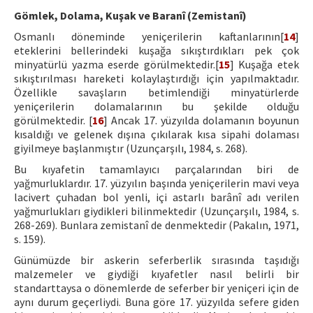
Gömlek, Dolama, Kuşak ve Baranî (Zemistanî)
Osmanlı döneminde yeniçerilerin kaftanlarının[
14
]
eteklerini bellerindeki kuşağa sıkıştırdıkları pek çok
minyatürlü yazma eserde görülmektedir.[
15
] Kuşağa etek
sıkıştırılması hareketi kolaylaştırdığı için yapılmaktadır.
Özellikle savaşların betimlendiği minyatürlerde
yeniçerilerin dolamalarının bu şekilde olduğu
görülmektedir. [
16
] Ancak 17. yüzyılda dolamanın boyunun
kısaldığı ve gelenek dışına çıkılarak kısa sipahi dolaması
giyilmeye başlanmıştır (Uzunçarşılı, 1984, s. 268).
Bu kıyafetin tamamlayıcı parçalarından biri de
yağmurluklardır. 17. yüzyılın başında yeniçerilerin mavi veya
lacivert çuhadan bol yenli, içi astarlı barânî adı verilen
yağmurlukları giydikleri bilinmektedir (Uzunçarşılı, 1984, s.
268-269). Bunlara zemistanî de denmektedir (Pakalın, 1971,
s. 159).
Günümüzde bir askerin seferberlik sırasında taşıdığı
malzemeler ve giydiği kıyafetler nasıl belirli bir
standarttaysa o dönemlerde de seferber bir yeniçeri için de
aynı durum geçerliydi. Buna göre 17. yüzyılda sefere giden