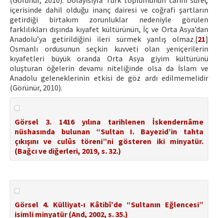
(Görünür, 2010). Dolayısıyla Türk toplumunun tarihi süreç
içerisinde dahil olduğu inanç dairesi ve coğrafi şartların
getirdiği birtakım zorunluklar nedeniyle görülen
farklılıkları dışında kıyafet kültürünün, İç ve Orta Asya’dan
Anadolu’ya getirildiğini ileri sürmek yanlış olmaz.[
21
]
Osmanlı ordusunun seçkin kuvveti olan yeniçerilerin
kıyafetleri büyük oranda Orta Asya giyim kültürünü
oluşturan öğelerin devamı niteliğinde olsa da İslam ve
Anadolu geleneklerinin etkisi de göz ardı edilmemelidir
(Görünür, 2010).
Görsel 3. 1416 yılına tarihlenen İskendernâme
nüshasında bulunan “Sultan I. Bayezid’in tahta
çıkışını ve culûs töreni”ni gösteren iki minyatür.
(Bağcı ve diğerleri, 2019, s. 32.)
Görsel 4. Külliyat-ı Kâtibî’de “Sultanın Eğlencesi”
isimli minyatür (And, 2002, s. 35.)