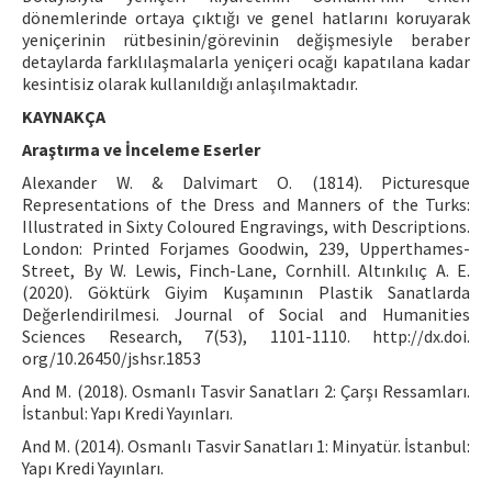
dönemlerinde ortaya çıktığı ve genel hatlarını koruyarak
yeniçerinin rütbesinin/görevinin değişmesiyle beraber
detaylarda farklılaşmalarla yeniçeri ocağı kapatılana kadar
kesintisiz olarak kullanıldığı anlaşılmaktadır.
KAYNAKÇA
Araştırma ve İnceleme Eserler
Alexander W. & Dalvimart O. (1814). Picturesque
Representations of the Dress and Manners of the Turks:
Illustrated in Sixty Coloured Engravings, with Descriptions.
London: Printed Forjames Goodwin, 239, Upperthames-
Street, By W. Lewis, Finch-Lane, Cornhill. Altınkılıç A. E.
(2020). Göktürk Giyim Kuşamının Plastik Sanatlarda
Değerlendirilmesi. Journal of Social and Humanities
Sciences Research, 7(53), 1101-1110. http://dx.doi.
org/10.26450/jshsr.1853
And M. (2018). Osmanlı Tasvir Sanatları 2: Çarşı Ressamları.
İstanbul: Yapı Kredi Yayınları.
And M. (2014). Osmanlı Tasvir Sanatları 1: Minyatür. İstanbul:
Yapı Kredi Yayınları.