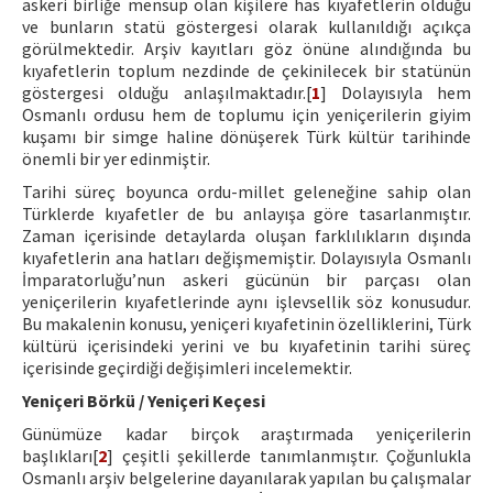
askeri birliğe mensup olan kişilere has kıyafetlerin olduğu
ve bunların statü göstergesi olarak kullanıldığı açıkça
görülmektedir. Arşiv kayıtları göz önüne alındığında bu
kıyafetlerin toplum nezdinde de çekinilecek bir statünün
göstergesi olduğu anlaşılmaktadır.[
1
] Dolayısıyla hem
Osmanlı ordusu hem de toplumu için yeniçerilerin giyim
kuşamı bir simge haline dönüşerek Türk kültür tarihinde
önemli bir yer edinmiştir.
Tarihi süreç boyunca ordu-millet geleneğine sahip olan
Türklerde kıyafetler de bu anlayışa göre tasarlanmıştır.
Zaman içerisinde detaylarda oluşan farklılıkların dışında
kıyafetlerin ana hatları değişmemiştir. Dolayısıyla Osmanlı
İmparatorluğu’nun askeri gücünün bir parçası olan
yeniçerilerin kıyafetlerinde aynı işlevsellik söz konusudur.
Bu makalenin konusu, yeniçeri kıyafetinin özelliklerini, Türk
kültürü içerisindeki yerini ve bu kıyafetinin tarihi süreç
içerisinde geçirdiği değişimleri incelemektir.
Yeniçeri Börkü / Yeniçeri Keçesi
Günümüze kadar birçok araştırmada yeniçerilerin
başlıkları[
2
] çeşitli şekillerde tanımlanmıştır. Çoğunlukla
Osmanlı arşiv belgelerine dayanılarak yapılan bu çalışmalar