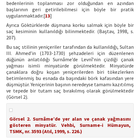
bedenlerinin toplanması zor olduğundan en azından
başlarının geri getirilebilmesi için böyle bir pratik
uygulanmaktadır.[
13
]
Ayrıca Göktürklerde düşmana korku salmak için böyle bir
saç kesiminin kullanıldığı bilinmektedir. (Baştav, 1998, s.
207).
Bu saç stilinin yeniçeriler tarafından da kullanıldığı, Sultan
III. Ahmed’in (1703-1730) şehzadeleri için düzenlenen
düğünün anlatıldığı Surnâme’de Levnî’nin çizdiği çanak
yağması isimli minyatürde görülmektedir. Minyatürde
çanaklara doğru koşan yeniçerilerden biri tökezlerken
betimlenmiş bu esnada da başındaki börk kafasından yere
düşmüştür. Yeniçerinin başının neredeyse tamamı kazıtılmış
ve tepede bir tutam saç bırakılmış olarak görülmektedir
(Görsel 2).
Görsel 2. Surnâme’de yer alan ve çanak yağmasını
gösteren minyatür. Vehbi, Surname-i Hümayun,
TSMK, nr. 3593 (Atıl, 1999, s. 226.)