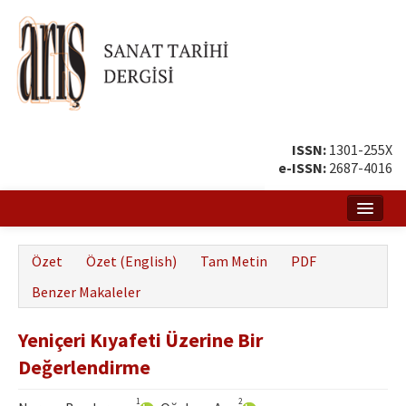
ISSN:
1301-255X
e-ISSN:
2687-4016
Ana Sayfa
Özet
Özet (English)
Tam Metin
PDF
Hakkında
Benzer Makaleler
Amaç ve Kapsam
Yeniçeri Kıyafeti Üzerine Bir
Yayın ve Editör Kurulu
Değerlendirme
Yazar Rehberi
1
2