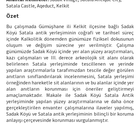
Hakem Rehberi
Satala Castle, Aqeduct, Kelkit
Özet
Yayın Politikaları
Bu çalışmada Gümüşhane ili Kelkit ilçesine bağlı Sadak
İletişim
Köyü Satala antik yerleşiminin coğrafi ve tarihsel süreç
içinde Kalkolitik dönemden günümüze fiziksel dokusunun
oluşum ve değişim sürecine yer verilmiştir. Çalışma
günümüzde Sadak Köyü içinde yer alan yüzey araştırmaları,
kazı çalışmaları ve III. derece arkeolojik sit alanı olarak
belirlenen Satala yerleşiminde tescillenen ve yerinde
yapılan araştırmalarla tarafımızdan tescile değer görülen
anıtların sınıflandırılarak incelenmesini, Satala yerleşimi
örneğinden hareketle sit alanlarının ve bu alanlar içinde yer
alan anıtların korunması için öneriler geliştirmeyi
amaçlamaktadır. Makale ile Sadak Köyü Satala Antik
yerleşiminde yapılan yüzey araştırmalarına ve daha önce
gerçekleştirilen envanter çalışmalarına ilaveler yapılmış,
Sadak Köyü ve Satala antik yerleşiminin bilinçli bir koruma
anlayışı çerçevesinde korunması vurgulanmıştır.