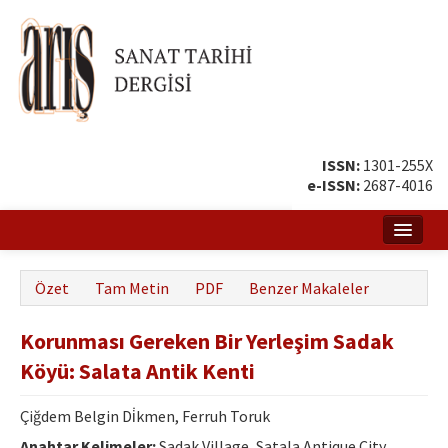
ISSN:
1301-255X
e-ISSN:
2687-4016
Ana Sayfa
Özet
Tam Metin
PDF
Benzer Makaleler
Hakkında
Korunması Gereken Bir Yerleşim Sadak
Amaç ve Kapsam
Köyü: Salata Antik Kenti
Yayın ve Editör Kurulu
Çiğdem Belgin Di̇kmen, Ferruh Toruk
Yazar Rehberi
Anahtar Kelimeler:
Sadak Village, Satala Antique City,