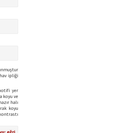
kunmuştur
av ipliği
otifi yer
a koyu ve
azır halı
arak koyu
kontrastı
yu; eğri