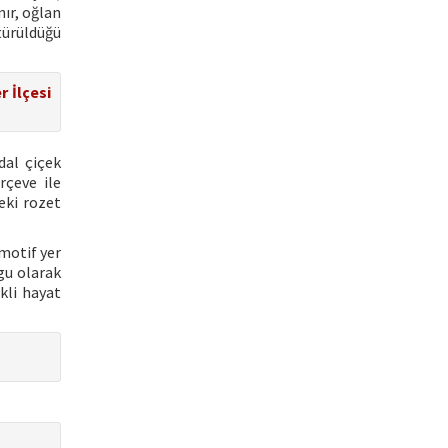
ır, oğlan
türüldüğü
r İlçesi
dal çiçek
rçeve ile
eki rozet
motif yer
gu olarak
ekli hayat