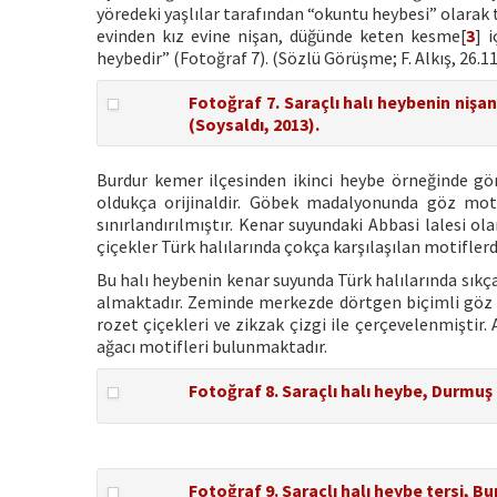
yöredeki yaşlılar tarafından “okuntu heybesi” olarak
evinden kız evine nişan, düğünde keten kesme[
3
] 
heybedir” (Fotoğraf 7). (Sözlü Görüşme; F. Alkış, 26.11
Fotoğraf 7. Saraçlı halı heybenin nişan
(Soysaldı, 2013).
Burdur kemer ilçesinden ikinci heybe örneğinde gör
oldukça orijinaldir. Göbek madalyonunda göz motifi
sınırlandırılmıştır. Kenar suyundaki Abbasi lalesi 
çiçekler Türk halılarında çokça karşılaşılan motiflerd
Bu halı heybenin kenar suyunda Türk halılarında sıkç
almaktadır. Zeminde merkezde dörtgen biçimli göz m
rozet çiçekleri ve zikzak çizgi ile çerçevelenmiştir.
ağacı motifleri bulunmaktadır.
Fotoğraf 8. Saraçlı halı heybe, Durmuş
Fotoğraf 9. Saraçlı halı heybe tersi, B