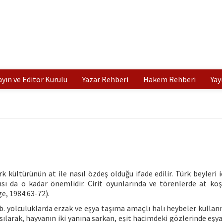
ayın ve Editör Kurulu
Yazar Rehberi
Hakem Rehberi
Yay
 kültürünün at ile nasıl özdeş olduğu ifade edilir. Türk beyleri i
sı da o kadar önemlidir. Cirit oyunlarında ve törenlerde at ko
ge, 1984:63-72).
vb. yolculuklarda erzak ve eşya taşıma amaçlı halı heybeler kullan
sılarak, hayvanın iki yanına sarkan, eşit hacimdeki gözlerinde eşy