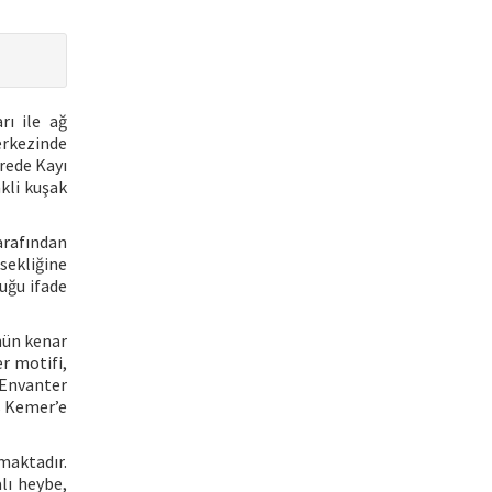
rı ile ağ
erkezinde
rede Kayı
nkli kuşak
tarafından
sekliğine
uğu ifade
nün kenar
r motifi,
 Envanter
s Kemer’e
maktadır.
lı heybe,