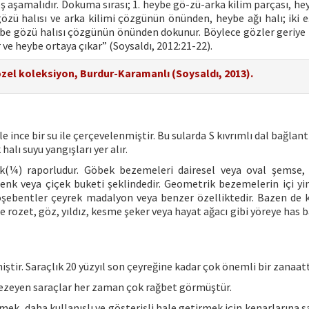
 aşamalıdır. Dokuma sırası; 1. heybe gö-zü-arka kilim parçası, hey
özü halısı ve arka kilimi çözgünün önünden, heybe ağı halı; iki e
eybe gözü halısı çözgünün önünden dokunur. Böylece gözler geriye 
r ve heybe ortaya çıkar” (Soysaldı, 2012:21-22).
 özel koleksiyon, Burdur-Karamanlı (Soysaldı, 2013).
 ince bir su ile çerçevelenmiştir. Bu sularda S kıvrımlı dal bağlant
alı suyu yangışları yer alır.
k(¼) raporludur. Göbek bezemeleri dairesel veya oval şemse,
lenk veya çiçek buketi şeklindedir. Geometrik bezemelerin içi yin
 Köşebentler çeyrek madalyon veya benzer özelliktedir. Bazen de 
se rozet, göz, yıldız, kesme şeker veya hayat ağacı gibi yöreye has 
ştir. Saraçlık 20 yüzyıl son çeyreğine kadar çok önemli bir zanaatt
 bezeyen saraçlar her zaman çok rağbet görmüştür.
ek, daha kullanışlı ve gösterişli hale getirmek için kenarlarına 