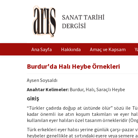
Ana Sayfa
Hakkında
Amaç ve Kapsam
Y
Burdur'da Halı Heybe Örnekleri
Aysen Soysaldı
Anahtar Kelimeler:
Burdur, Halı, Saraçlı Heybe
GİRİŞ
“Türkler çadırda doğup at üstünde ölür” sözü ile Türk
kadar önemli ise atın koşum takımları ve eyer halı
kullanılan eyer halıları özel tasarım örnekleridir (Ön
Türk erkekleri eyer halısı yerine günlük çarşı-pazar 
heybeler genellikle at sırtındaki eyere veya semere a