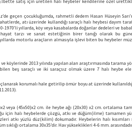
 Elbette satış için üretilen halı heybeler kendilerine özel ürettik
kez’de geçen çocukluğumda, rahmetli dedem Hasan Hüseyin Sarı’
eyahatlerde, atı üzerinde kullandığı saraçlı halı heybesi dayım tar
60-1970’li yıllarda, köy veya kasabalarda doğanlar dedeleri ve baba
k hayat tarzı ve sanat estetiğinin birer tanığı olarak bu gün
 yıllarda motorlu araçların almasıyla işlevi biten bu heybeler müz
e ve köylerinde 2013 yılında yapılan alan araştırmasında tarama y
bilen beş saraçlı ve iki saraçsız olmak üzere 7 halı heybe ele
araçlanarak korumalı hale getirilip ömür boyu at üzerinde kullanıld
11.2013).
)x2 veya (45x50)x2 cm. ile heybe ağı (20x30) x2 cm. ortalama tam
ğu için halı heybelerde çözgü, atkı ve düğüm(ilme) tamamen yün 
zleri atkı yüzlü düz(kilim) dokumadır. Heybelerin halı kısımları 
üm sıklığı ortalama 30x35’dir. Hav yükseklikleri 4-6 mm. arasındadır