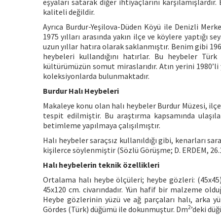
eşyaları satarak diğer ihtiyaçlarını karşılamışlardır.
kaliteli değildir.
Ayrıca Burdur-Yeşilova-Düden Köyü ile Denizli Mer
1975 yılları arasında yakın ilçe ve köylere yaptığı s
uzun yıllar hatıra olarak saklanmıştır. Benim gibi 19
heybeleri kullandığını hatırlar. Bu heybeler Tür
kültürümüzün somut miraslarıdır. Atın yerini 1980’li
koleksiyonlarda bulunmaktadır.
Burdur Halı Heybeleri
Makaleye konu olan halı heybeler Burdur Müzesi, ilç
tespit edilmiştir. Bu araştırma kapsamında ulaşıla
betimleme yapılmaya çalışılmıştır.
Halı heybeler saraçsız kullanıldığı gibi, kenarları s
kişilerce söylenmiştir (Sözlü Görüşme; D. ERDEM, 26.
Halı heybelerin teknik özellikleri
Ortalama halı heybe ölçüleri; heybe gözleri: (45x45
45x120 cm. civarındadır. Yün hafif bir malzeme oldu
Heybe gözlerinin yüzü ve ağ parçaları halı, arka yü
2
Gördes (Türk) düğümü ile dokunmuştur. Dm
’deki düğ