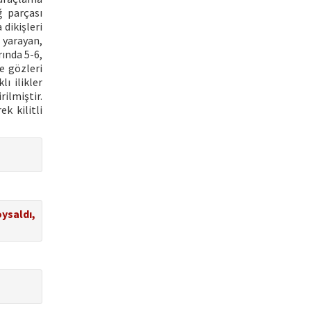
ğ parçası
dikişleri
a yarayan,
rında 5-6,
e gözleri
ı ilikler
rilmiştir.
ek kilitli
oysaldı,