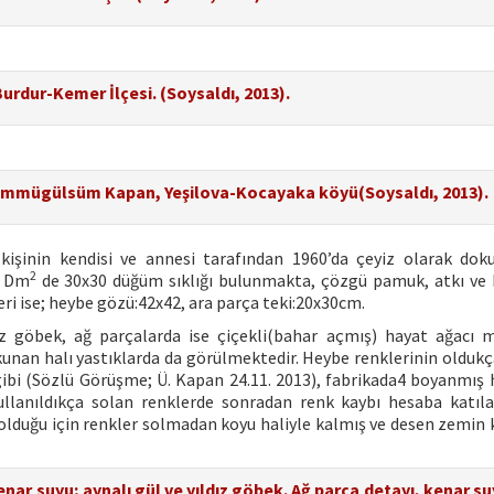
Burdur-Kemer İlçesi. (Soysaldı, 2013).
, Ümmügülsüm Kapan, Yeşilova-Kocayaka köyü(Soysaldı, 2013).
kişinin kendisi ve annesi tarafından 1960’da çeyiz olarak do
2
e Dm
de 30x30 düğüm sıklığı bulunmakta, çözgü pamuk, atkı ve h
ri ise; heybe gözü:42x42, ara parça teki:20x30cm.
z göbek, ağ parçalarda ise çiçekli(bahar açmış) hayat ağacı m
unan halı yastıklarda da görülmektedir. Heybe renklerinin oldukç
ibi (Sözlü Görüşme; Ü. Kapan 24.11. 2013), fabrikada4 boyanmış h
 Kullanıldıkça solan renklerde sonradan renk kaybı hesaba katıl
 olduğu için renkler solmadan koyu haliyle kalmış ve desen zemin 
nar suyu; aynalı gül ve yıldız göbek. Ağ parça detayı, kenar su