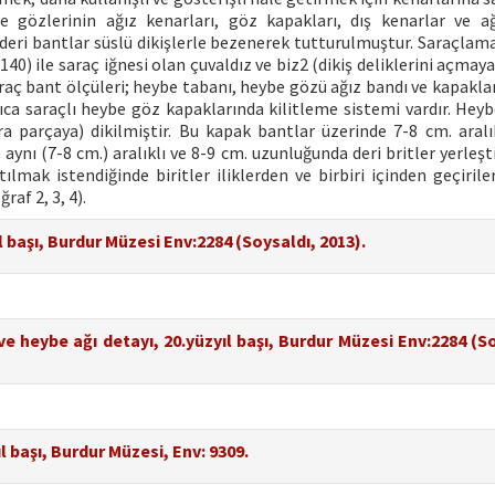
e gözlerinin ağız kenarları, göz kapakları, dış kenarlar ve a
deri bantlar süslü dikişlerle bezenerek tutturulmuştur. Saraçlama 
140) ile saraç iğnesi olan çuvaldız ve biz2 (dikiş deliklerini açmay
 Saraç bant ölçüleri; heybe tabanı, heybe gözü ağız bandı ve kapakla
rıca saraçlı heybe göz kapaklarında kilitleme sistemi vardır. Heyb
parçaya) dikilmiştir. Bu kapak bantlar üzerinde 7-8 cm. aralıkl
ynı (7-8 cm.) aralıklı ve 8-9 cm. uzunluğunda deri britler yerleşti
lmak istendiğinde biritler iliklerden ve birbiri içinden geçiriler
af 2, 3, 4).
l başı, Burdur Müzesi Env:2284 (Soysaldı, 2013).
ve heybe ağı detayı, 20.yüzyıl başı, Burdur Müzesi Env:2284 (S
ıl başı, Burdur Müzesi, Env: 9309.