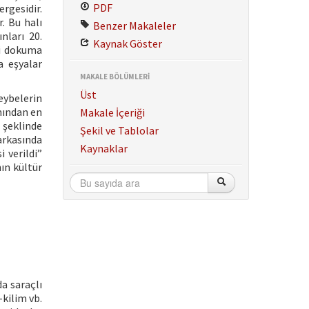
PDF
ergesidir.
. Bu halı
Benzer Makaleler
nları 20.
Kaynak Göster
ibi dokuma
a eşyalar
MAKALE BÖLÜMLERİ
Üst
heybelerin
ımından en
Makale İçeriği
” şeklinde
Şekil ve Tablolar
 arkasında
Kaynaklar
i verildi”
nın kültür
da saraçlı
-kilim vb.