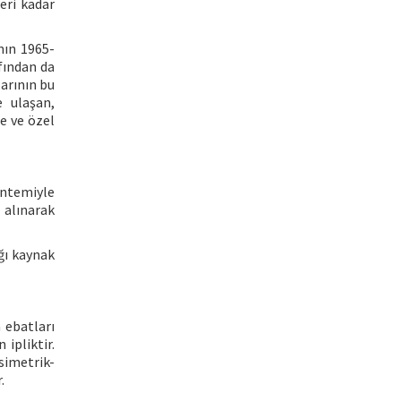
leri kadar
nın 1965-
afından da
larının bu
e ulaşan,
e ve özel
öntemiyle
 alınarak
ığı kaynak
 ebatları
ipliktir.
simetrik-
.