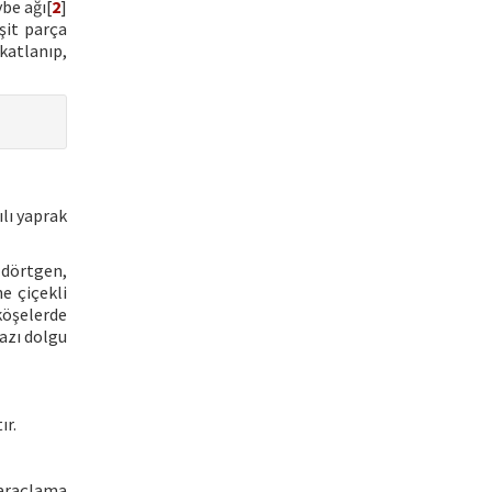
be ağı[
2
]
şit parça
katlanıp,
ılı yaprak
 dörtgen,
e çiçekli
köşelerde
bazı dolgu
ır.
saraçlama