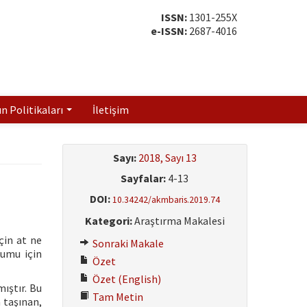
ISSN:
1301-255X
e-ISSN:
2687-4016
ın Politikaları
İletişim
Sayı:
2018, Sayı 13
Sayfalar:
4-13
DOI:
10.34242/akmbaris.2019.74
Kategori:
Araştırma Makalesi
çin at ne
Sonraki Makale
şumu için
Özet
Özet (English)
mıştır. Bu
Tam Metin
a taşınan,