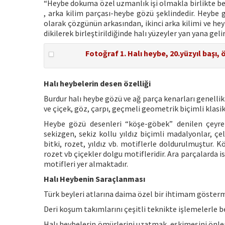
“Heybe dokuma özel uzmanlık işi olmakla birlikte beş
, arka kilim parçası-heybe gözü şeklindedir. Heybe g
olarak çözgünün arkasından, ikinci arka kilimi ve h
dikilerek birleştirildiğinde halı yüzeyler yan yana geli
Fotoğraf 1. Halı heybe, 20.yüzyıl başı,
Halı heybelerin desen özelliği
Burdur halı heybe gözü ve ağ parça kenarları genellikle
ve çiçek, göz, çarpı, geçmeli geometrik biçimli klasik h
Heybe gözü desenleri “köşe-göbek” denilen çeyre
sekizgen, sekiz kollu yıldız biçimli madalyonlar, çe
bitki, rozet, yıldız vb. motiflerle doldurulmuştur.
rozet vb çiçekler dolgu motifleridir. Ara parçalarda i
motifleri yer almaktadır.
Halı Heybenin Saraçlanması
Türk beyleri atlarına daima özel bir ihtimam göstermi
Deri koşum takımlarını çeşitli teknikte işlemelerle
Halı heybelerin ömürlerini uzatmak, eskimesini önlem