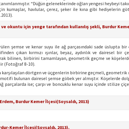
 tanımlanmıştır. “Düğün geleneklerinde oğlan yengesi heybeyi takın
için kumaşlar, havlular, çerez, şeker ile kına gibi hediyelerin gö
.2013).
 ve okuntu için yenge tarafından kullanılış şekli, Burdur Keme
ülen şemse ve kenar suyu ile ağ parçasındaki sade üslupta bir 
nden çıkan kırmızı ışınlar, beyaz, aydınlık ve dairesel bir çe
olarak bilinen, birbirini tamamlayan, geometrik geçme ve köşelerd
ir (Fotoğraf 8-10).
a karşılaşılan dörtgen ve üçgenlerin birbirine geçmeli, geometrik 
otifi bulunan dairesel şemse göbek yer almıştır. Köşelerde dol
 Ağ parçalarda ise; çarpı ve boncuklu kenar suyu içinde stilize çiç
 Erdem, Burdur Kemer İlçesi(Soysaldı, 2013)
urdur-Kemer İlçesi(Soysaldı, 2013).