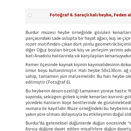
Fotoğraf 6. Saraçlı halı heybe, Feden a
Burdur müzesi heybe örneğinde görülen kenarları
parçasındaki sade üslupta bir hayat ağacı, kuş ve çiç
rozet motifinden çıkan dört yönlü geometrik biçimli 
diğer Oğuz boyları birçok köy ve yerleşim yerinin adı
batı Anadolu halılarında sık karşılaşılan kenarsuyudur
Kemer ilçesinde kaynak kişinin kayınvalidesinin dokud
ömür boyu kullanılmıştır. Halı heybe 50x130cm. ağ 
sahip, tamamen yün malzemelidir. Bu halı heybe okun
edilmiştir (Fotoğraf 6).
Bu heybenin desen özelliği tamamen yöreye hastır. Yör
suyunda, sekizgen göbek içinde kenarları kıvrımlı göl
yöredeki halıların köşe bentlerinde de görülmekted
numara ile kayıtlıdır. Müze örneğindeki bu heybenin a
yakın yöre olması dolayısıyla bu etkileşimin doğal old
Burdur’da geleneksel düğünlerde düğün öncesinde “er
Ayrıca düğüne davet edilen misafirlere düğün daveti