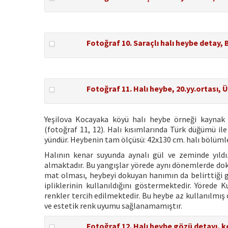
Fotoğraf 10. Saraçlı halı heybe detay, 
Fotoğraf 11. Halı heybe, 20.yy.ortası
Yeşilova Kocayaka köyü halı heybe örneği kaynak 
(fotoğraf 11, 12). Halı kısımlarında Türk düğümü il
yündür. Heybenin tam ölçüsü: 42x130 cm. halı bölümle
Halının kenar suyunda aynalı gül ve zeminde yıldı
almaktadır. Bu yangışlar yörede aynı dönemlerde dok
mat olması, heybeyi dokuyan hanımın da belirttiği g
ipliklerinin kullanıldığını göstermektedir. Yörede
renkler tercih edilmektedir. Bu heybe az kullanılmış
ve estetik renk uyumu sağlanamamıştır.
Fotoğraf 12. Halı heybe gözü detayı, ke