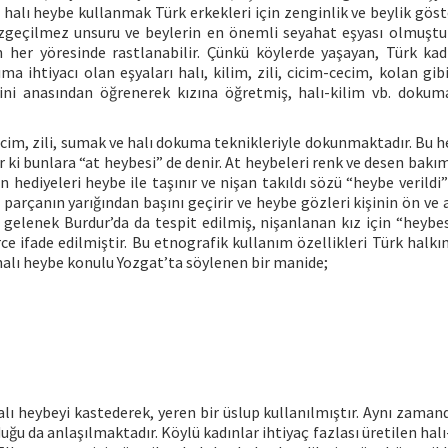
lı halı heybe kullanmak Türk erkekleri için zenginlik ve beylik göst
zgeçilmez unsuru ve beylerin en önemli seyahat eşyası olmuştur
her yöresinde rastlanabilir. Çünkü köylerde yaşayan, Türk kadı
ıma ihtiyacı olan eşyaları halı, kilim, zili, cicim-cecim, kolan g
sini anasından öğrenerek kızına öğretmiş, halı-kilim vb. dokum
cicim, zili, sumak ve halı dokuma teknikleriyle dokunmaktadır. Bu 
r ki bunlara “at heybesi” de denir. At heybeleri renk ve desen bak
n hediyeleri heybe ile taşınır ve nişan takıldı sözü “heybe verildi
ra parçanın yarığından başını geçirir ve heybe gözleri kişinin ön ve
u gelenek Burdur’da da tespit edilmiş, nişanlanan kız için “heybes
rce ifade edilmiştir. Bu etnografik kullanım özellikleri Türk halkı
alı heybe konulu Yozgat’ta söylenen bir manide;
 halı heybeyi kastederek, yeren bir üslup kullanılmıştır. Aynı zaman
uğu da anlaşılmaktadır. Köylü kadınlar ihtiyaç fazlası üretilen halı