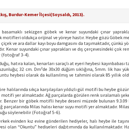
lkış, Burdur-Kemer İlçesi(Soysaldı, 2013).
 basamaklı sekizgen göbek ve kenar suyundaki çınar yaprakla
ek motifleri oldukça orijinal ve yöreye hastır. Heybe gözü Göbek m
çiçek ve ara dallar kayı boyu damgasını da taşımaktadır, çünkü yö
dır. Kenar suyundaki çınar yaprakları ve dış çerçevesindeki çok re
 (fotoğraf 3-4).
uğu, hatıra kalan, kenarları saraçlı at eyeri heybesi kayınbabası 
uzunluğu; 32 cm. Dm²de 30x30 düğüm sıklığına, 5mm. lik hav yük
tu heybesi olarak da kullanılmış ve tahmini olarak 85 yıllık old
e halılarında sıkça karşılaşılan yıldızlı gül motifi bu heybe gözü
 motifi yer almaktadır. Ağ parçalarda görülen renk sıralamalı şeke
ir. Benzer bir göbek motifli heybe deseni müzede bulunan 9.3.09
ğ parçalarında Milas halısı kenar suyu motifi yer almaktadır. Mila
uğu söylenebilir (Fotoğraf 5-6).
kek evinden kız evine gönderilen hediyeler, halı heybe ile taşın
yesi olan “Okuntu” hediyeleri dağıtımında da kullanılmaktadır. Ha