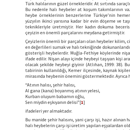
Türk halılarının güzel örnekleridir. At sırtında saraç
Bu nedenle halı heybeler at koşum takımlarının va
heybe örneklerinin benzerlerine Türkiye’nin hemen 
yüzyılın ikinci yarısına kadar bir evin döşeme ve taş
teknikleriyle üretmiştir. Her kadın dokuma beceri
çeyizin en önemli parçalarını meydana getirmiştir.
Çeyizlerin önemli bir parçaları olan heybeler kilim, 
en değerlileri sumak ve halı tekniğinde dokunanlarıdı
gösterişli heybelerdir. Muğla-Fethiye köylerinde nişa
ifade edilir. Nişan alayı içinde heybeyi taşıyan kişi a
olacak şekilde heybeyi giyinir (Atlıhan, 1999: 38). B
tabirinin kullanıldığı, Kemer ilçesinde, kaynak kişile
mirasında heybenin önemini göstermektedir. Ayrıca h
“Atının halısı, şehir halısı,
Al gana (kana) boyanmış atının yelesi,
Kurban oluyum babamın oğlu,
Sen miydin eşkıyanın delisi”[
1
]
ifadeleri yer almaktadır.
Bu manide şehir halısını, yani çarşı işi, hazır alınan
halı heybelerin çarşı işi üretim yapılan eşyalardan old