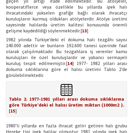
geçen yıl artığı ifade edilmektedir. Bu atölyeler,
kooperatiflerce veya özellikle bu yıllarda ipek halı
ihracatındaki yükselen grafiğe bağlı olarak ihracatçı
kuruluşların kurmuş oldukları atölyelerdir. Atölye üretimi
sayesinde halılarda üretim kalitesi konusunda önemli
gelişme kaydedildiği söylenmektedir.[
13
]
1982 yılında Türkiye’deki el dokuma halı tezgâhı sayısı
240.000 adettir ve bunların 192.600 tanesi üzerinde faal
olarak çalışılmaktadır. Bu tezgahlara iş verenler kamu
kuruluşları ile özel kuruluşlardır ve yabancı sermayeli
kuruluş tespit edilmemiştir.[
14
] 1977- 1982 yılları arası
dokuma sıklıklarına göre el halısı üretimi Tablo 2’de
görülebilmektedir.
Tablo 2. 1977-1981 yılları arası dokuma sıklıklarına
göre Türkiye’deki el halısı üretim miktarı (1000m2 ).
[
15
]
1980’li yıllarda en fazla ihracat geliri getiren halı grubu
Hereke tipi ipek halılar olmuştur. 1981 yılında ipek halı