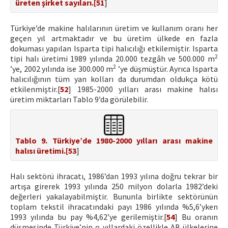
üreten şirket sayıları.[
51
]
Türkiye’de makine halılarının üretim ve kullanım oranı her
geçen yıl artmaktadır ve bu üretim ülkede en fazla
dokuması yapılan Isparta tipi halıcılığı etkilemiştir. Isparta
2
tipi halı üretimi 1989 yılında 20.000 tezgâh ve 500.000 m
2
’ye, 2002 yılında ise 300.000 m
’ye düşmüştür. Ayrıca Isparta
halıcılığının tüm yan kolları da durumdan oldukça kötü
etkilenmiştir.[
52
] 1985-2000 yılları arası makine halısı
üretim miktarları Tablo 9’da görülebilir.
Tablo 9. Türkiye’de 1980-2000 yılları arası makine
halısı üretimi.[
53
]
Halı sektörü ihracatı, 1986’dan 1993 yılına doğru tekrar bir
artışa girerek 1993 yılında 250 milyon dolarla 1982’deki
değerleri yakalayabilmiştir. Bununla birlikte sektörünün
toplam tekstil ihracatındaki payı 1986 yılında %5,6’yken
1993 yılında bu pay %4,62’ye gerilemiştir.[
54
] Bu oranın
düşmesinde Türkiye’nin o yıllardaki özellikle AB ülkelerine