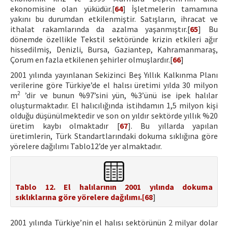
ekonomisine olan yüküdür.[
64
] İşletmelerin tamamına
yakını bu durumdan etkilenmiştir. Satışların, ihracat ve
ithalat rakamlarında da azalma yaşanmıştır.[
65
] Bu
dönemde özellikle Tekstil sektöründe krizin etkileri ağır
hissedilmiş, Denizli, Bursa, Gaziantep, Kahramanmaraş,
Çorum en fazla etkilenen şehirler olmuşlardır.[
66
]
2001 yılında yayınlanan Sekizinci Beş Yıllık Kalkınma Planı
verilerine göre Türkiye’de el halısı üretimi yılda 30 milyon
2
m
’dir ve bunun %97’sini yün, %3’ünü ise ipek halılar
oluşturmaktadır. El halıcılığında istihdamın 1,5 milyon kişi
olduğu düşünülmektedir ve son on yıldır sektörde yıllık %20
üretim kaybı olmaktadır [
67
]. Bu yıllarda yapılan
üretimlerin, Türk Standartlarındaki dokuma sıklığına göre
yörelere dağılımı Tablo12’de yer almaktadır.
Tablo 12. El halılarının 2001 yılında dokuma
sıklıklarına göre yörelere dağılımı.[
68
]
2001 yılında Türkiye’nin el halısı sektörünün 2 milyar dolar