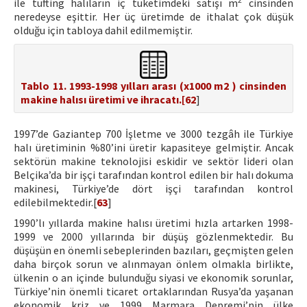
ile tufting halıların iç tüketimdeki satışı m
cinsinden
neredeyse eşittir. Her üç üretimde de ithalat çok düşük
olduğu için tabloya dahil edilmemiştir.
Tablo 11. 1993-1998 yılları arası (x1000 m2 ) cinsinden
makine halısı üretimi ve ihracatı.[
62
]
1997’de Gaziantep 700 İşletme ve 3000 tezgâh ile Türkiye
halı üretiminin %80’ini üretir kapasiteye gelmiştir. Ancak
sektörün makine teknolojisi eskidir ve sektör lideri olan
Belçika’da bir işçi tarafından kontrol edilen bir halı dokuma
makinesi, Türkiye’de dört işçi tarafından kontrol
edilebilmektedir.[
63
]
1990’lı yıllarda makine halısı üretimi hızla artarken 1998-
1999 ve 2000 yıllarında bir düşüş gözlenmektedir. Bu
düşüşün en önemli sebeplerinden bazıları, geçmişten gelen
daha birçok sorun ve alınmayan önlem olmakla birlikte,
ülkenin o an içinde bulunduğu siyasi ve ekonomik sorunlar,
Türkiye’nin önemli ticaret ortaklarından Rusya’da yaşanan
ekonomik kriz ve 1999 Marmara Depremi’nin ülke