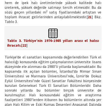
hem de ipek halı üretimlerinde yüksek kalitede halı
üreterek, yüksek değerde satmayı tercih etmesidir. Bu da
2
sözü geçen yıllardaki m
satış fiyatlarındaki artıştan ve
toplam ihracat gelirlerinden anlaşılabilmektedir.[
21
] Bkz.
Tablo 3.
Tablo 3. Türkiye’nin 1976-1985 yılları arası el halısı
ihracatı.[
22
]
Türkiye’de el sanatları kapsamında değerlendirilen Türk el
halıcılığı konusunda eğitim çalışmalarının üniversite lisans
düzeyinde ele alınması da 1980’li yıllarda başlamaktadır. Bu
kapsamda ilk açılan bölümler, İstanbul’da Mimar Sinan
Üniversitesi ve Marmara Üniversitesi’nde, İzmir’de Dokuz
Eylül Üniversitesi’nde Güzel Sanatlar Fakültesi bünyesinde
kurulan Geleneksel Türk El Sanatları Bölümleridir. Daha
sonraki yıllarda bu bölümler birçok üniversite de
kurulmuştur. Halı konusundaki eğitim ve araştırma
faaliyetleri 1980’lerden itibaren bu bölümlerin altında yer
alan Halı Kilim ve Eski Kumaş Desenleri Anasanat Dalında