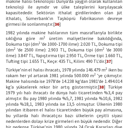
makine halısı teknolojisi Dünya’da yaygın olarak kullanılan
teknoloji ile aynıdır ve ülke taleplerini karşılayacak
kapasitededir. Sektörün ithalat girdilerinden olan jüt
ithalatı, Sümerbank’ın Taşköprü Fabrikasının devreye
girmesi ile sonlanmıştır.[
36
]
1982 yılında makine halılarının tüm masraflarıyla birlikte
2
sıklığına göre m
üretim maliyetlerine bakıldığında,
2
Dokuma tipi (dm
’de 1000-1700 ilme): 2.020 TL, Dokuma tipi
2
2
(dm
’de 2500 ilme): 2.903 TL, Dokuma tipi (dm
’de 3000
ilme): 3.847 TL, Yapıştırma tipi: 2.950 TL, Örme tipi: 1.660 TL,
Tufting tipi: 1.655 TL, Keçe: 435 TL, Kilim: 490 TL’dir.[
37
]
2
Türkiye’nin el halısı ihracatı, 1978 yılında 146.479 m
iken bu
2
rakam her yıl artarak 1981 yılında 500.000 m
’ye çıkmıştır.
Makine halısında ise 1978’de 14.238 kg’dan 1981’de 1.494.014
kg’a yükselerek rekor bir artış göstermiştir.[
38
] Türkiye
1979 yılı halı ihracatı ile dünya halı ticaretinden %3,4 pay
almıştır. Bu pay 1980 yılında %5,7, 1981 yılında %10,6, 1982
yılında %18,1, 1983 yılında ise 13,5 olmuştur. Ülkenin 1980
yılından itibaren el halısı ticaretinden büyük pay almasına,
bu yıllarda halı ihracatçısı bazı ülkelerin çeşitli siyasi
nedenlerden dolayı krize girmeleri en büyük nedendir. Diğer
bir nedense Türkiye’nin 1980 yılında 24 Ocak Kararları diye