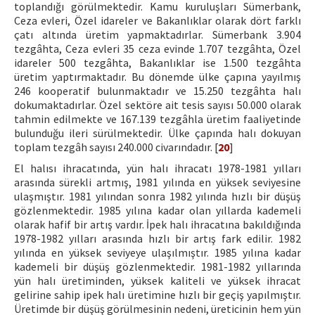
toplandığı görülmektedir. Kamu kuruluşları Sümerbank,
Ceza evleri, Özel idareler ve Bakanlıklar olarak dört farklı
çatı altında üretim yapmaktadırlar. Sümerbank 3.904
tezgâhta, Ceza evleri 35 ceza evinde 1.707 tezgâhta, Özel
idareler 500 tezgâhta, Bakanlıklar ise 1.500 tezgâhta
üretim yaptırmaktadır. Bu dönemde ülke çapına yayılmış
246 kooperatif bulunmaktadır ve 15.250 tezgâhta halı
dokumaktadırlar. Özel sektöre ait tesis sayısı 50.000 olarak
tahmin edilmekte ve 167.139 tezgâhla üretim faaliyetinde
bulunduğu ileri sürülmektedir. Ülke çapında halı dokuyan
toplam tezgâh sayısı 240.000 civarındadır. [
20
]
El halısı ihracatında, yün halı ihracatı 1978-1981 yılları
arasında sürekli artmış, 1981 yılında en yüksek seviyesine
ulaşmıştır. 1981 yılından sonra 1982 yılında hızlı bir düşüş
gözlenmektedir. 1985 yılına kadar olan yıllarda kademeli
olarak hafif bir artış vardır. İpek halı ihracatına bakıldığında
1978-1982 yılları arasında hızlı bir artış fark edilir. 1982
yılında en yüksek seviyeye ulaşılmıştır. 1985 yılına kadar
kademeli bir düşüş gözlenmektedir. 1981-1982 yıllarında
yün halı üretiminden, yüksek kaliteli ve yüksek ihracat
gelirine sahip ipek halı üretimine hızlı bir geçiş yapılmıştır.
Üretimde bir düşüş görülmesinin nedeni, üreticinin hem yün