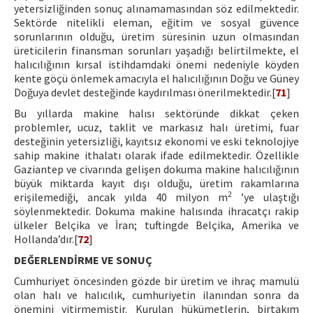
yetersizliğinden sonuç alınamamasından söz edilmektedir.
Sektörde nitelikli eleman, eğitim ve sosyal güvence
sorunlarının olduğu, üretim süresinin uzun olmasından
üreticilerin finansman sorunları yaşadığı belirtilmekte, el
halıcılığının kırsal istihdamdaki önemi nedeniyle köyden
kente göçü önlemek amacıyla el halıcılığının Doğu ve Güney
Doğuya devlet desteğinde kaydırılması önerilmektedir.[
71
]
Bu yıllarda makine halısı sektöründe dikkat çeken
problemler, ucuz, taklit ve markasız halı üretimi, fuar
desteğinin yetersizliği, kayıtsız ekonomi ve eski teknolojiye
sahip makine ithalatı olarak ifade edilmektedir. Özellikle
Gaziantep ve civarında gelişen dokuma makine halıcılığının
büyük miktarda kayıt dışı olduğu, üretim rakamlarına
2
erişilemediği, ancak yılda 40 milyon m
’ye ulaştığı
söylenmektedir. Dokuma makine halısında ihracatçı rakip
ülkeler Belçika ve İran; tuftingde Belçika, Amerika ve
Hollanda’dır.[
72
]
DEĞERLENDİRME VE SONUÇ
Cumhuriyet öncesinden gözde bir üretim ve ihraç mamulü
olan halı ve halıcılık, cumhuriyetin ilanından sonra da
önemini yitirmemiştir. Kurulan hükümetlerin, birtakım