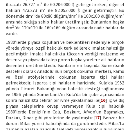
2
ihracatı 26.727 m
ile 60.206.000 $ gelir getirirken; diğer el
2
halıları 473.273 m
ile 82.053.000 $ gelir getirmiştir. Bu
2
2
2
dönemde dm
’de 80x80 düğüm/dm
ile 100x100 düğüm/dm
arasında sıklığa sahip halılar üretilmiştir. Bunlardan başka
2
dm
’de 120x120 ile 160x160 düğüm arasında nadir halılar da
vardır.
1980’lerde piyasa koşulları ve beklentileri nedeniyle birçok
yörede yöreye özgü halıcılık terk edilerek imalat halıcılığa
geçilmiştir. İmalat halıcılıkta tüccarın verdiği malzeme ve
desen veya piyasada talep gören başka yörelere ait halıların
desenleri üretilmektedir. Bunların en başında Sümerbank
destekli olarak Anadolu’nun birçok dokuma merkezi, kamu
ve özel atölyelerinde dokunan Isparta tipi halılar
gelmektedir. Isparta tipi halıların haricinde, Kula’da 1952
yılında Ticaret Bakanlığı’ndan halıcılık desteği sağlanması
ve 1956 yılında Sümerbank’ın Kula’da bir şube açmasından
sonra halıcılıkta tekrar bir ivme yakalaması ile[
16
] iç ve dış
piyasa taleplerine cevap veremeyen Kula tipi halıcılık
1980’lerde Denizli’nin Çalı, Bozkurt, Afyon’un Başmakçı,
Dazkırı, Dinar gibi yörelerine de yayılmıştır.[
17
] Benzer bir
durum Milas yöresi halıcılığında da görülmektedir. Milas’ta
zamanla azalan halıcılık faaliyeti Sümerbank’ın girişimleri