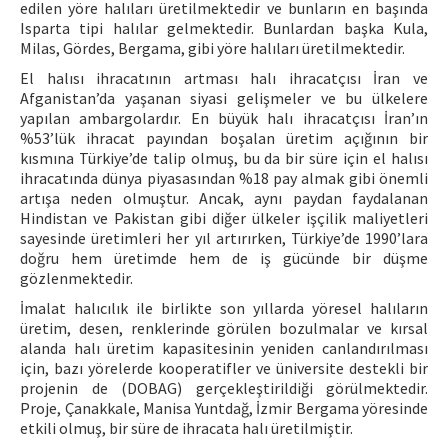
edilen yöre halıları üretilmektedir ve bunların en başında
Isparta tipi halılar gelmektedir. Bunlardan başka Kula,
Milas, Gördes, Bergama, gibi yöre halıları üretilmektedir.
El halısı ihracatının artması halı ihracatçısı İran ve
Afganistan’da yaşanan siyasi gelişmeler ve bu ülkelere
yapılan ambargolardır. En büyük halı ihracatçısı İran’ın
%53’lük ihracat payından boşalan üretim açığının bir
kısmına Türkiye’de talip olmuş, bu da bir süre için el halısı
ihracatında dünya piyasasından %18 pay almak gibi önemli
artışa neden olmuştur. Ancak, aynı paydan faydalanan
Hindistan ve Pakistan gibi diğer ülkeler işçilik maliyetleri
sayesinde üretimleri her yıl artırırken, Türkiye’de 1990’lara
doğru hem üretimde hem de iş gücünde bir düşme
gözlenmektedir.
İmalat halıcılık ile birlikte son yıllarda yöresel halıların
üretim, desen, renklerinde görülen bozulmalar ve kırsal
alanda halı üretim kapasitesinin yeniden canlandırılması
için, bazı yörelerde kooperatifler ve üniversite destekli bir
projenin de (DOBAG) gerçekleştirildiği görülmektedir.
Proje, Çanakkale, Manisa Yuntdağ, İzmir Bergama yöresinde
etkili olmuş, bir süre de ihracata halı üretilmiştir.