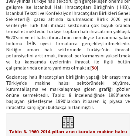
1989 yılında Türkiye halı sektörü için gerçekleşen önemli bir
gelişme ise İstanbul Halı İhracatçıları Birliği’nin (İHİB),
İstanbul Tekstil ve Konfeksiyon İhracatçıları Birlikleri Genel
Sekreterliği çatısı altında kurulmasıdır. Birlik 2020 yılı
verileriyle Türk halı ihracat sektörünü çok büyük oranda
temsil etmektedir. Türkiye toplam halı ihracatının yaklaşık
%20’sini ve el halısı ihracatının neredeyse tamamına yakın
bölümü İHİB üyesi firmalarca gerçekleştirilmektedir.
Birliğin amacı halı sektöründe Türkiye’nin ihracat
potansiyelini arttırmak, ihracat performansını yükseltmek
ve bu kapsamda üyelerinin ihracat ile ilgili bütün
çalışmalarında onlara yardımcı olmaktır.[
50
]
Gaziantep halı ihracatçıları birliğinin yaptığı bir araştırma
Türkiye’de makine halısı sektöründeki büyüme,
kurumsallaşma ve markalaşmaya giden grafiği gözler
önüne sermektedir. Tablo: 8 incelendiğinde 1980’lerde
başlayan şirketleşme 1990’lardan itibaren iç piyasa ve
ihracatta karşılığını buldukça hızlanmıştır.
Tablo 8. 1960-2014 yılları arası kurulan makine halısı