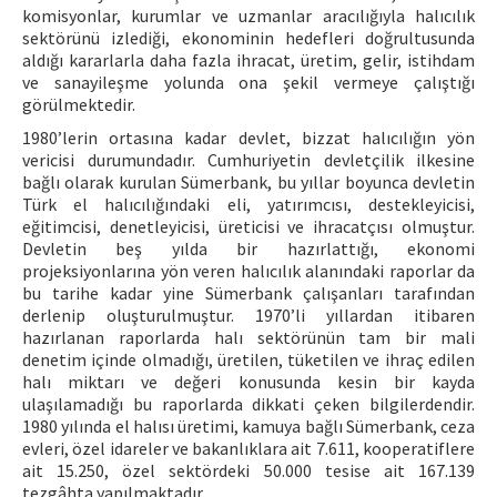
komisyonlar, kurumlar ve uzmanlar aracılığıyla halıcılık
sektörünü izlediği, ekonominin hedefleri doğrultusunda
aldığı kararlarla daha fazla ihracat, üretim, gelir, istihdam
ve sanayileşme yolunda ona şekil vermeye çalıştığı
görülmektedir.
1980’lerin ortasına kadar devlet, bizzat halıcılığın yön
vericisi durumundadır. Cumhuriyetin devletçilik ilkesine
bağlı olarak kurulan Sümerbank, bu yıllar boyunca devletin
Türk el halıcılığındaki eli, yatırımcısı, destekleyicisi,
eğitimcisi, denetleyicisi, üreticisi ve ihracatçısı olmuştur.
Devletin beş yılda bir hazırlattığı, ekonomi
projeksiyonlarına yön veren halıcılık alanındaki raporlar da
bu tarihe kadar yine Sümerbank çalışanları tarafından
derlenip oluşturulmuştur. 1970’li yıllardan itibaren
hazırlanan raporlarda halı sektörünün tam bir mali
denetim içinde olmadığı, üretilen, tüketilen ve ihraç edilen
halı miktarı ve değeri konusunda kesin bir kayda
ulaşılamadığı bu raporlarda dikkati çeken bilgilerdendir.
1980 yılında el halısı üretimi, kamuya bağlı Sümerbank, ceza
evleri, özel idareler ve bakanlıklara ait 7.611, kooperatiflere
ait 15.250, özel sektördeki 50.000 tesise ait 167.139
tezgâhta yapılmaktadır.