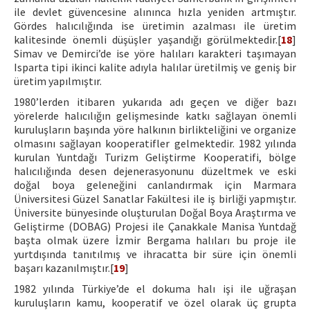
ile devlet güvencesine alınınca hızla yeniden artmıştır.
Gördes halıcılığında ise üretimin azalması ile üretim
kalitesinde önemli düşüşler yaşandığı görülmektedir.[
18
]
Simav ve Demirci’de ise yöre halıları karakteri taşımayan
Isparta tipi ikinci kalite adıyla halılar üretilmiş ve geniş bir
üretim yapılmıştır.
1980’lerden itibaren yukarıda adı geçen ve diğer bazı
yörelerde halıcılığın gelişmesinde katkı sağlayan önemli
kuruluşların başında yöre halkının birlikteliğini ve organize
olmasını sağlayan kooperatifler gelmektedir. 1982 yılında
kurulan Yuntdağı Turizm Geliştirme Kooperatifi, bölge
halıcılığında desen dejenerasyonunu düzeltmek ve eski
doğal boya geleneğini canlandırmak için Marmara
Üniversitesi Güzel Sanatlar Fakültesi ile iş birliği yapmıştır.
Üniversite bünyesinde oluşturulan Doğal Boya Araştırma ve
Geliştirme (DOBAG) Projesi ile Çanakkale Manisa Yuntdağ
başta olmak üzere İzmir Bergama halıları bu proje ile
yurtdışında tanıtılmış ve ihracatta bir süre için önemli
başarı kazanılmıştır.[
19
]
1982 yılında Türkiye’de el dokuma halı işi ile uğraşan
kuruluşların kamu, kooperatif ve özel olarak üç grupta