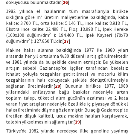
dokuyucusu bulunmaktadır.[
26
]
1982 yılında el halılarının tüm masraflarıyla birlikte
2
sıklığına göre m
üretim maliyetlerine bakıldığında, kaba
kalite: 3.700 TL, orta kalite: 5.146 TL, ince kalite: 8.918 TL,
Ekstra ince kalite: 22.498 TL, Floş: 18.998 TL, İpek Hereke
2
(100x100 düğüm/dm
): 194.400 TL, İpek Kayseri (70x70
2
düğüm/dm
): 127.850 TL’dir.[
27
]
Makine halısı alanına bakıldığında 1977 ile 1980 yıları
arasında her yıl ortalama %30 düzenli artış görülmektedir
ve 1981 yılında da bu şekilde devam etmiştir. Bu yükselen
artışın sebebi Gaziantep’te işçiler tarafından bedelsiz
ithalat yoluyla tezgahlar getirtilmesi ve motorlu kilim
tezgahlarının halı dokuyacak şekilde dönüştürülmesiyle
sağlanan üretimlerdir.[
28
] Bununla birlikte 1977, 1980
yıllarındaki enflasyona bağlı baskılar nedeniyle artan
toplam talep, tüketici alım gücünün azalması ve 2 kata
varan fiyat artışları nedeniyle özellikle iç piyasaya dönük el
halısı üretiminde düşme gözlenmiştir. Bu açığı Gaziantep’te
üretilen düşük kaliteli, ucuz makine halıları karşılayarak,
talebin yükselmesini sağlamıştır.[
29
]
Türkiye’de 1982 yılında neredeyse ülke geneline yayılmış