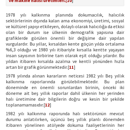
ve makine halısı üretimleri.[
10
]
1978 yılı kalkınma planında dokumacılık, halıcılık
sektörlerinin dışında kalan ama ekonomiyi, üretimi, sosyal
ve kültürel yapıyı etkileyen, dolaylı olarak halıcılığa da etkisi
olan bir durum ise ülkenin demografik yapısına dair
grafiklerde görülen önemli bir değişime dair yapılan
vurgulardır. Bu yıllar, kırsaldan kente göçün yılda ortalama
%6,3 olduğu ve 1980 yılı itibariyle kırsalla kentte yaşayan
insan sayısının birbirine tam olarak eşit olduğu yılardır. Bu
yıldan itibaren kırsalda azalma ve kentli yönünden hızla
artan bir grafik görünmektedir.[
11
]
1978 yılında alınan kararların neticesi 1982 yılı Beş yıllık
kalkınma raporlarında görülebilmektedir. Bu plan
döneminde en önemli sorunlardan birinin, önceki iki
döneme ait beş yıllık raporlar dahil ülkenin her yerinden
halı üretimine dair bilgilerin doğru ve kesin bir şekilde
toplanamamasıdır.[
12
]
1982 yılı kalkınma raporunda halı sektörünün mevcut
durumu anlatılırken, üçüncü beş yıllık planlı dönemden
itibaren yönelinen atölyede dokuma faaliyetlerinin her