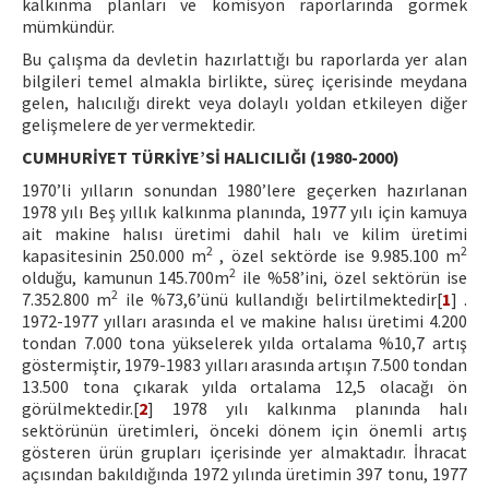
kalkınma planları ve komisyon raporlarında görmek
mümkündür.
Bu çalışma da devletin hazırlattığı bu raporlarda yer alan
bilgileri temel almakla birlikte, süreç içerisinde meydana
gelen, halıcılığı direkt veya dolaylı yoldan etkileyen diğer
gelişmelere de yer vermektedir.
CUMHURİYET TÜRKİYE’Sİ HALICILIĞI (1980-2000)
1970’li yılların sonundan 1980’lere geçerken hazırlanan
1978 yılı Beş yıllık kalkınma planında, 1977 yılı için kamuya
ait makine halısı üretimi dahil halı ve kilim üretimi
2
2
kapasitesinin 250.000 m
, özel sektörde ise 9.985.100 m
2
olduğu, kamunun 145.700m
ile %58’ini, özel sektörün ise
2
7.352.800 m
ile %73,6’ünü kullandığı belirtilmektedir[
1
] .
1972-1977 yılları arasında el ve makine halısı üretimi 4.200
tondan 7.000 tona yükselerek yılda ortalama %10,7 artış
göstermiştir, 1979-1983 yılları arasında artışın 7.500 tondan
13.500 tona çıkarak yılda ortalama 12,5 olacağı ön
görülmektedir.[
2
] 1978 yılı kalkınma planında halı
sektörünün üretimleri, önceki dönem için önemli artış
gösteren ürün grupları içerisinde yer almaktadır. İhracat
açısından bakıldığında 1972 yılında üretimin 397 tonu, 1977