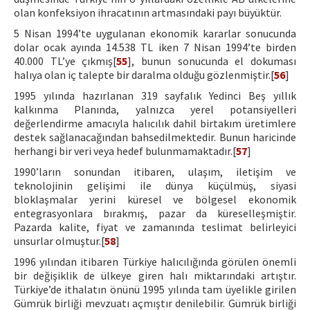
olan konfeksiyon ihracatının artmasındaki payı büyüktür.
5 Nisan 1994’te uygulanan ekonomik kararlar sonucunda
dolar ocak ayında 14.538 TL iken 7 Nisan 1994’te birden
40.000 TL’ye çıkmış[
55
], bunun sonucunda el dokuması
halıya olan iç talepte bir daralma olduğu gözlenmiştir.[
56
]
1995 yılında hazırlanan 319 sayfalık Yedinci Beş yıllık
kalkınma Planında, yalnızca yerel potansiyelleri
değerlendirme amacıyla halıcılık dahil birtakım üretimlere
destek sağlanacağından bahsedilmektedir. Bunun haricinde
herhangi bir veri veya hedef bulunmamaktadır.[
57
]
1990’ların sonundan itibaren, ulaşım, iletişim ve
teknolojinin gelişimi ile dünya küçülmüş, siyasi
bloklaşmalar yerini küresel ve bölgesel ekonomik
entegrasyonlara bırakmış, pazar da küreselleşmiştir.
Pazarda kalite, fiyat ve zamanında teslimat belirleyici
unsurlar olmuştur.[
58
]
1996 yılından itibaren Türkiye halıcılığında görülen önemli
bir değişiklik de ülkeye giren halı miktarındaki artıştır.
Türkiye’de ithalatın önünü 1995 yılında tam üyelikle girilen
Gümrük birliği mevzuatı açmıştır denilebilir. Gümrük birliği