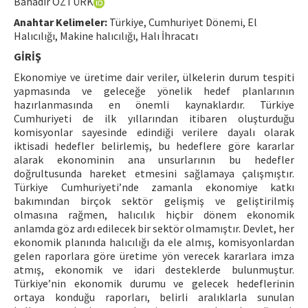
Bahadır ÖZTÜRK
Hakem Rehberi
Anahtar Kelimeler:
Türkiye, Cumhuriyet Dönemi, El
Halıcılığı, Makine halıcılığı, Halı İhracatı
Yayın Politikaları
GİRİŞ
İletişim
Ekonomiye ve üretime dair veriler, ülkelerin durum tespiti
yapmasında ve geleceğe yönelik hedef planlarının
hazırlanmasında en önemli kaynaklardır. Türkiye
Cumhuriyeti de ilk yıllarından itibaren oluşturduğu
komisyonlar sayesinde edindiği verilere dayalı olarak
iktisadi hedefler belirlemiş, bu hedeflere göre kararlar
alarak ekonominin ana unsurlarının bu hedefler
doğrultusunda hareket etmesini sağlamaya çalışmıştır.
Türkiye Cumhuriyeti’nde zamanla ekonomiye katkı
bakımından birçok sektör gelişmiş ve geliştirilmiş
olmasına rağmen, halıcılık hiçbir dönem ekonomik
anlamda göz ardı edilecek bir sektör olmamıştır. Devlet, her
ekonomik planında halıcılığı da ele almış, komisyonlardan
gelen raporlara göre üretime yön verecek kararlara imza
atmış, ekonomik ve idari desteklerde bulunmuştur.
Türkiye’nin ekonomik durumu ve gelecek hedeflerinin
ortaya konduğu raporları, belirli aralıklarla sunulan