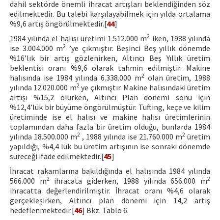
dahil sektörde önemli ihracat artışları beklendiğinden söz
edilmektedir. Bu talebi karşılayabilmek için yılda ortalama
%9,6 artış öngörülmektedir.[
44
]
2
1984 yılında el halısı üretimi 1.512.000 m
iken, 1988 yılında
2
ise 3.004.000 m
’ye çıkmıştır. Beşinci Beş yıllık dönemde
%16’lık bir artış gözlenirken, Altıncı Beş Yıllık üretim
beklentisi oranı %9,6 olarak tahmin edilmiştir. Makine
2
halısında ise 1984 yılında 6.338.000 m
olan üretim, 1988
2
yılında 12.020.000 m
ye çıkmıştır. Makine halısındaki üretim
artışı %15,2 olurken, Altıncı Plan dönemi sonu için
%12,4’lük bir büyüme öngörülmüştür. Tufting, keçe ve kilim
üretiminde ise el halısı ve makine halısı üretimlerinin
toplamından daha fazla bir üretim olduğu, bunlarda 1984
2
2
yılında 18.500.000 m
, 1988 yılında ise 21.760.000 m
üretim
yapıldığı, %4,4 lük bu üretim artışının ise sonraki dönemde
süreceği ifade edilmektedir.[
45
]
İhracat rakamlarına bakıldığında el halısında 1984 yılında
2
2
566.000 m
ihracata giderken, 1988 yılında 656.000 m
ihracatta değerlendirilmiştir. İhracat oranı %4,6 olarak
gerçekleşirken, Altıncı plan dönemi için 14,2 artış
hedeflenmektedir.[
46
] Bkz. Tablo 6.