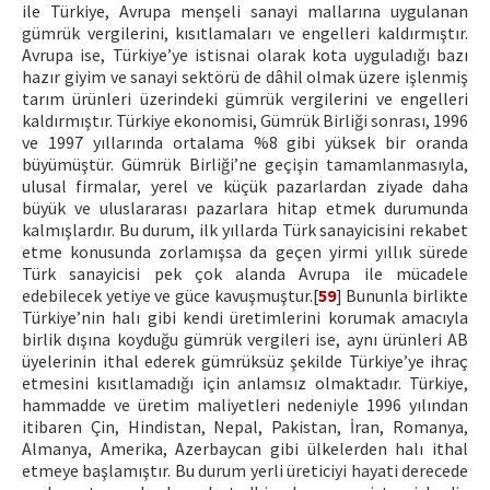
ile Türkiye, Avrupa menşeli sanayi mallarına uygulanan
gümrük vergilerini, kısıtlamaları ve engelleri kaldırmıştır.
Avrupa ise, Türkiye’ye istisnai olarak kota uyguladığı bazı
hazır giyim ve sanayi sektörü de dâhil olmak üzere işlenmiş
tarım ürünleri üzerindeki gümrük vergilerini ve engelleri
kaldırmıştır. Türkiye ekonomisi, Gümrük Birliği sonrası, 1996
ve 1997 yıllarında ortalama %8 gibi yüksek bir oranda
büyümüştür. Gümrük Birliği’ne geçişin tamamlanmasıyla,
ulusal firmalar, yerel ve küçük pazarlardan ziyade daha
büyük ve uluslararası pazarlara hitap etmek durumunda
kalmışlardır. Bu durum, ilk yıllarda Türk sanayicisini rekabet
etme konusunda zorlamışsa da geçen yirmi yıllık sürede
Türk sanayicisi pek çok alanda Avrupa ile mücadele
edebilecek yetiye ve güce kavuşmuştur.[
59
] Bununla birlikte
Türkiye’nin halı gibi kendi üretimlerini korumak amacıyla
birlik dışına koyduğu gümrük vergileri ise, aynı ürünleri AB
üyelerinin ithal ederek gümrüksüz şekilde Türkiye’ye ihraç
etmesini kısıtlamadığı için anlamsız olmaktadır. Türkiye,
hammadde ve üretim maliyetleri nedeniyle 1996 yılından
itibaren Çin, Hindistan, Nepal, Pakistan, İran, Romanya,
Almanya, Amerika, Azerbaycan gibi ülkelerden halı ithal
etmeye başlamıştır. Bu durum yerli üreticiyi hayati derecede