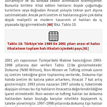
zorlamıştır ve bu konuda tedbir alınmasını istemişlerdir.
Bununla birlikte ithal edilen halıların büyük çoğunluğu
turistlere veya doğrudan ihracat yoluyla tekrar yurt dışına
satılmaktadır. Ancak yerli üretim el halılarına göre çok daha
düşük maliyetli ve modern tasarımlı el halıları da iç
piyasada ilgi görmektedir.[
60
] Bkz. Tablo 10.
Tablo 10. Türkiye’nin 1989 ile 2001 yıları arası el halısı
ithalatının toplam halı ithalatı içindeki payı.[
61
]
2001 yılı raporunun Türkiye’deki Makine halıcılığının 1993-
1998 yıllarına dair verileri Tablo 11’de görülmektedir.
Dokuma (%90 Wilton), Non-Woven ve Tufting olmak üzere
üç üretim tekniğine göre toplanmış verilerde, Dokuma tipi
halıda üretim iki katına yakın artarken, ihracat 7 kat artış
göstermiştir. 1993 yılına nazaran 1997 yılında iç tüketimde
düşüşün olması bu tip halıların ihracatta değerlendirildiğine
işaret etmektedir. Non-woven ve tufting halılar ise dokuma
halılardan kalan boşluğu karşılar nitelikte büyüyerek iç
talebe yönelmiştir. 1997-1998 yıllarında dokuma tipi halılar
2