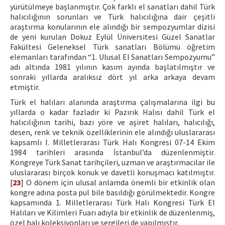
yürütülmeye başlanmıştır. Çok farklı el sanatları dahil Türk
halıcılığının sorunları ve Türk halıcılığına dair çeşitli
araştırma konularının ele alındığı bir sempozyumlar dizisi
de yeni kurulan Dokuz Eylül Üniversitesi Güzel Sanatlar
Fakültesi Geleneksel Türk sanatları Bölümü öğretim
elemanları tarafından “1. Ulusal El Sanatları Sempozyumu”
adı altında 1981 yılının kasım ayında başlatılmıştır ve
sonraki yıllarda aralıksız dört yıl arka arkaya devam
etmiştir.
Türk el halıları alanında araştırma çalışmalarına ilgi bu
yıllarda o kadar fazladır ki Pazırık Halısı dahil Türk el
halıcılığının tarihi, bazı yöre ve aşiret halıları, halıcılığı,
desen, renk ve teknik özelliklerinin ele alındığı uluslararası
kapsamlı I. Milletlerarası Türk Halı Kongresi 07-14 Ekim
1984 tarihleri arasında İstanbul’da düzenlenmiştir.
Kongreye Türk Sanat tarihçileri, uzman ve araştırmacılar ile
uluslararası birçok konuk ve davetli konuşmacı katılmıştır.
[
23
] O dönem için ulusal anlamda önemli bir etkinlik olan
kongre adına posta pul bile basıldığı görülmektedir. Kongre
kapsamında 1. Milletlerarası Türk Halı Kongresi Türk El
Halıları ve Kilimleri Fuarı adıyla bir etkinlik de düzenlenmiş,
özel halı koleksiyonları ve sergileri de yapılmıştır.