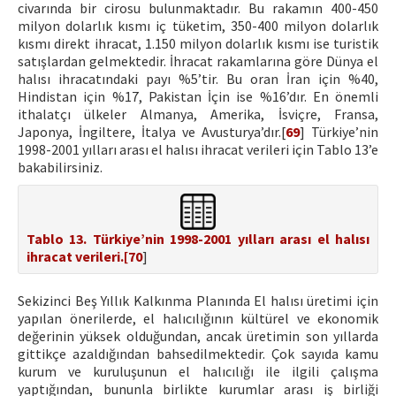
civarında bir cirosu bulunmaktadır. Bu rakamın 400-450
milyon dolarlık kısmı iç tüketim, 350-400 milyon dolarlık
kısmı direkt ihracat, 1.150 milyon dolarlık kısmı ise turistik
satışlardan gelmektedir. İhracat rakamlarına göre Dünya el
halısı ihracatındaki payı %5’tir. Bu oran İran için %40,
Hindistan için %17, Pakistan İçin ise %16’dır. En önemli
ithalatçı ülkeler Almanya, Amerika, İsviçre, Fransa,
Japonya, İngiltere, İtalya ve Avusturya’dır.[
69
] Türkiye’nin
1998-2001 yılları arası el halısı ihracat verileri için Tablo 13’e
bakabilirsiniz.
Tablo 13. Türkiye’nin 1998-2001 yılları arası el halısı
ihracat verileri.[
70
]
Sekizinci Beş Yıllık Kalkınma Planında El halısı üretimi için
yapılan önerilerde, el halıcılığının kültürel ve ekonomik
değerinin yüksek olduğundan, ancak üretimin son yıllarda
gittikçe azaldığından bahsedilmektedir. Çok sayıda kamu
kurum ve kuruluşunun el halıcılığı ile ilgili çalışma
yaptığından, bununla birlikte kurumlar arası iş birliği