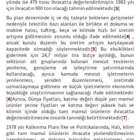
yılında ise 479 tonu ihracatta değerlendirilmiştir. 1983 yılı
için ihracatın 900 ton olacağı tahmin edilmektedir.[
3
]
Bu plan döneminde iç ve dış talepte beklenen gelişmeler
nedeniyle tekstilin bazı alanları ile birlikte el dokuma ve
makine halısı, tufting, keçe ve kilimde hızlı bir üretim
artışına gidilmesinin zorunlu olduğu ifade edilmekte[
4
] ,
ancak kurulu düzenin bu üretim artışını karşılayacak
kapasitede olmadığı söylenmektedir.[
5
] Bu eksiklikleri
gidermek için 24,7 milyar lira bütçe ayrıldığı, bunun
sektörün alt gruplarında bulunan mevcut tesislerin
yenileme, genişleme ve iyileştirme yatırımlarında
kullanılacağı, ayrıca kamuda mevcut işletmelerin
yenilenmesi, yeniden düzenlenmesi, üretimde
uzmanlaşmaya gidilmesi ve küçük işletmelerin ekonomik
büyüklüğe ulaştırılmasının sağlanacağı ifade edilmektedir.
[
6
]Ayrıca, Dünya fiyatları, katma değeri düşük yarı mamul
ürünler yerine fiyatları ve katma değeri yüksek halı ve
kilimin içinde olduğu tam mamul ürünlerin ihracatta
değerlendirilmesine öncelik tanındığı belirtilmektedir[
7
] .
1978 yılı Kalkınma Planı İlke ve Politikalarında, Halı, kilim
gibi tam mamul ürünlerin ihracata yönlendirilmesinin
özendirilmesi, el dokuma halıcılığın geliştirilmesi için