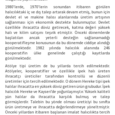
1980’lerde, 1970’lerin sonundan itibaren görülen
halıcılıktaki iç ve dış talep artarak devam etmiş, bunun için
devlet el ve makine halısı alanlarında üretim artışının
sağlanması için ekonomik destekte bulunmuştur. Devlet
özellikle ihracatta döviz getirecek, katma değeri yüksek
halı ve kilim satışını teşvik etmiştir. Önceki dönemlerde
başlatılan ancak yeterli desteğin sağlanamadığı
kooperatifleşme konusunun da bu dönemde ciddiye alındığı
görülmektedir. 1982 yılında halıcılık alanında 246
kooperatifin ülke genelinde çalıştığı kayıtlarda
görülmektedir.
Atölye tipi üretim de bu yıllarda tercih edilmektedir.
Atölyeler, kooperatifler ve özellikle ipek halı üreten
ihracatçı üreticiler tarafından kontrollü ve düzenli
üretimler için tercih edilmektedir. O dönem Hereke tipi ipek
halılar ihracatta en yüksek döviz getiren ürün grubudur. İpek
halıcılık Hereke ve Kayseri’de yoğunlaşmıştır. Yüksek kaliteli
yün halılar da ihracatta karşılık bulmuş ve talep
görmüşlerdir. Talebin bu yönde olması üreticiyi bu sınıfta
ürün üretmeye ve ihracatta değerlendirmeye yöneltmiştir.
Önceki yıllardan itibaren başlanan imalat halıcılıkta tercih