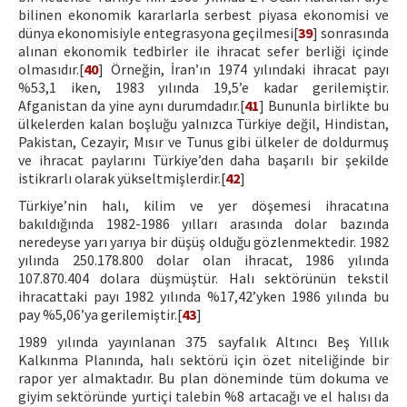
bilinen ekonomik kararlarla serbest piyasa ekonomisi ve
dünya ekonomisiyle entegrasyona geçilmesi[
39
] sonrasında
alınan ekonomik tedbirler ile ihracat sefer berliği içinde
olmasıdır.[
40
] Örneğin, İran’ın 1974 yılındaki ihracat payı
%53,1 iken, 1983 yılında 19,5’e kadar gerilemiştir.
Afganistan da yine aynı durumdadır.[
41
] Bununla birlikte bu
ülkelerden kalan boşluğu yalnızca Türkiye değil, Hindistan,
Pakistan, Cezayir, Mısır ve Tunus gibi ülkeler de doldurmuş
ve ihracat paylarını Türkiye’den daha başarılı bir şekilde
istikrarlı olarak yükseltmişlerdir.[
42
]
Türkiye’nin halı, kilim ve yer döşemesi ihracatına
bakıldığında 1982-1986 yılları arasında dolar bazında
neredeyse yarı yarıya bir düşüş olduğu gözlenmektedir. 1982
yılında 250.178.800 dolar olan ihracat, 1986 yılında
107.870.404 dolara düşmüştür. Halı sektörünün tekstil
ihracattaki payı 1982 yılında %17,42’yken 1986 yılında bu
pay %5,06’ya gerilemiştir.[
43
]
1989 yılında yayınlanan 375 sayfalık Altıncı Beş Yıllık
Kalkınma Planında, halı sektörü için özet niteliğinde bir
rapor yer almaktadır. Bu plan döneminde tüm dokuma ve
giyim sektöründe yurtiçi talebin %8 artacağı ve el halısı da