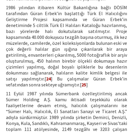
1986 yılından itibaren Kültür Bakanlığına bağlı DÖSİM
tarafından Güran Erbek’in başlattığı Türk El Halıcılığını
Geliştirme Projesi kapsamında ve Güran Erbek’in
denetiminde 5 ciltlik Türk El Halıları Kataloğu hazırlanmış,
bazı yörelerde halı dokutularak satılmıştır. Proje
kapsamında 40.000 dokuyucu tezgâh başına oturmuş, ilk kez
müzelerde, camilerde, özel koleksiyonlarda bulunan eski ve
çok değerli halılar gün ışığına çıkarılarak bir araya
getirilmiş, envanterleri çıkarılmış, 5000 fotoğraflık bir arşiv
oluşturulmuş, 450 halının birebir ölçekli dokumaya hazır
çizimleri yapılmış, doğal boyalı ipliklerle bu desenlerin
dokunması sağlanarak, halıların kalite kimlik belgesi ile
satışı yapılmıştır.[
24
] Bu çalışmalar Güran Erbek’in
vefatından sonra sekteye uğramıştır.[
25
]
11 Eylül 1987 yılında Sümerbank özelleştirilmiş ancak
Sümer Holding A.Ş. kamu iktisadi teşekkülü olarak
faaliyetlerine devam etmiş, halıcılık çalışmalarını ise
“Sümer Halı, Halıcılık, El Sanatları Sanayi ve Ticaret A.Ş.”
adıyla sürdürmüştür. 1989 yılında şirketin Demirci, Denizli,
Konya, Kula, Sandıklı, Kahramanmaraş, Kayseri ve Sivas’taki
toplam 111 atölyesinde, 2149 tezgâhı ve 3203 çalışan