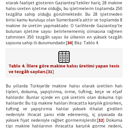
olarak faaliyet gösteren Gaziantep’tekiler hariç 28 makine
halısı üreten işletme olduğu, bu işletmelerin toplamda 250
tezgâha sahip olduğu görülmektedir. Bu 28 işletmeden
birisi kamu kuruluşu olan Sümerbank’a aittir ve toplamda 8
makine ile üretim yapmaktadır. O tarihlerde Gaziantep’te
bulunan işletme sayısı belirlenememiş olmasına rağmen
tahminen 350 tezgâh sayısı ile ülkenin en yüksek tezgâh
sayısına sahip ili durumundadır.[
30
] Bkz. Tablo 4.
Tablo 4. İllere göre makine halısı üretimi yapan tesis
ve tezgâh sayıları.[
31
]
Bu yıllarda Türkiye’de makine halısı olarak üretilen halı
tipleri, dokuma, yapıştırma, örme, tufting, keçe ve elyaf
halılardır. Bunlar içinde en çok üretimi olan dokuma tipi
halılardır. Bu tip makine halıları ihracatta karşılık görürken,
tufting ve yapıştırma halılar yüksek ithalat girdileri
nedeniyle ihracat şansı elde edememiş, iç piyasada da
yüksek fiyat nedeniyle rağbet görmemişlerdir.[
32
] Dokuma
tipi makine halılarının ihracatta karşılık görme nedeni,