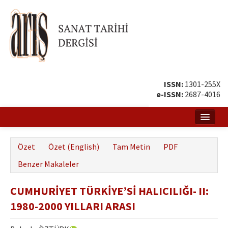
ISSN:
1301-255X
e-ISSN:
2687-4016
Ana Sayfa
Özet
Özet (English)
Tam Metin
PDF
Hakkında
Benzer Makaleler
Amaç ve Kapsam
CUMHURİYET TÜRKİYE’Sİ HALICILIĞI- II:
Yayın ve Editör Kurulu
1980-2000 YILLARI ARASI
Yazar Rehberi