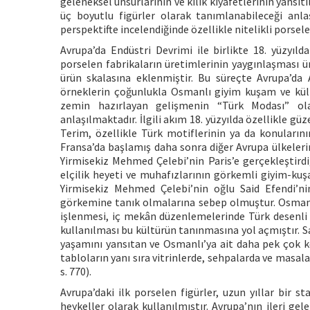
geleneksel unsurlarının ve kılık kıyafetlerinin yansı
üç boyutlu figürler olarak tanımlanabileceği anla
perspektifte incelendiğinde özellikle nitelikli porse
Avrupa’da Endüstri Devrimi ile birlikte 18. yüzyı
porselen fabrikaların üretimlerinin yaygınlaşması ürü
ürün skalasına eklenmiştir. Bu süreçte Avrupa’da 
örneklerin çoğunlukla Osmanlı giyim kuşam ve kültü
zemin hazırlayan gelişmenin “Türk Modası” olara
anlaşılmaktadır. İlgili akım 18. yüzyılda özellikle gü
Terim, özellikle Türk motiflerinin ya da konularını
Fransa’da başlamış daha sonra diğer Avrupa ülkelerin
Yirmisekiz Mehmed Çelebi’nin Paris’e gerçekleştirdi
elçilik heyeti ve muhafızlarının görkemli giyim-kuşam
Yirmisekiz Mehmed Çelebi’nin oğlu Said Efendi’ni
görkemine tanık olmalarına sebep olmuştur. Osmanlı
işlenmesi, iç mekân düzenlemelerinde Türk desenli ha
kullanılması bu kültürün tanınmasına yol açmıştır. S
yaşamını yansıtan ve Osmanlı’ya ait daha pek çok k
tabloların yanı sıra vitrinlerde, sehpalarda ve masal
s. 770).
Avrupa’daki ilk porselen figürler, uzun yıllar bir 
heykeller olarak kullanılmıştır. Avrupa’nın ileri gel