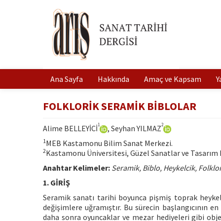
Ana Sayfa
Hakkında
Amaç ve Kapsam
Y
FOLKLORİK SERAMİK BİBLOLAR
1
2
Alime BELLEYİCİ
, Seyhan YILMAZ
1
MEB Kastamonu Bilim Sanat Merkezi.
2
Kastamonu Üniversitesi, Güzel Sanatlar ve Tasarım 
Anahtar Kelimeler:
Seramik, Biblo, Heykelcik, Folklo
1. GİRİŞ
Seramik sanatı tarihi boyunca pişmiş toprak heykelc
değişimlere uğramıştır. Bu sürecin başlangıcının en 
daha sonra oyuncaklar ve mezar hediyeleri gibi obje