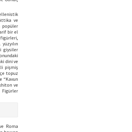
llenistik
Attika ve
n popüler
if bir el
igürleri,
 yüzyılın
 giysiler
yonundaki
i dini ve
li pişmiş
kçe topuz
e “Kavun
khiton ve
 Figürler
k ve Roma