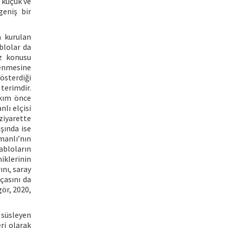
ş küçük ve
geniş bir
a kurulan
blolar da
öz konusu
lenmesine
sterdiği
 terimdir.
Akım önce
lı elçisi
ziyarette
aşında ise
manlı’nın
abloların
iklerinin
nı, saray
çasını da
ör, 2020,
 süsleyen
ri olarak