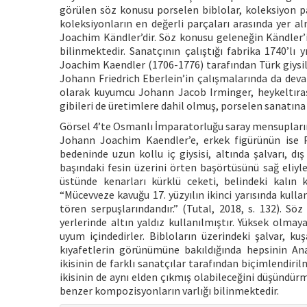
görülen söz konusu porselen biblolar, koleksiyon pa
koleksiyonların en değerli parçaları arasında yer a
Joachim Kändler’dir. Söz konusu geleneğin Kändler’i
bilinmektedir. Sanatçının çalıştığı fabrika 1740’lı 
Joachim Kaendler (1706-1776) tarafından Türk giysile
Johann Friedrich Eberlein’in çalışmalarında da deva
olarak kuyumcu Johann Jacob Irminger, heykeltı
gibileri de üretimlere dahil olmuş, porselen sanatına 
Görsel 4’te Osmanlı İmparatorluğu saray mensuplarına
Johann Joachim Kaendler’e, erkek figürünün ise P
bedeninde uzun kollu iç giysisi, altında şalvarı, dı
başındaki fesin üzerini örten başörtüsünü sağ eliyle,
üstünde kenarları kürklü ceketi, belindeki kalın
“Mücevveze kavuğu 17. yüzyılın ikinci yarısında kull
tören serpuşlarındandır.” (Tutal, 2018, s. 132). Söz
yerlerinde altın yaldız kullanılmıştır. Yüksek olmaya
uyum içindedirler. Bibloların üzerindeki şalvar, ku
kıyafetlerin görünümüne bakıldığında hepsinin Ana
ikisinin de farklı sanatçılar tarafından biçimlendir
ikisinin de aynı elden çıkmış olabileceğini düşündürm
benzer kompozisyonların varlığı bilinmektedir.