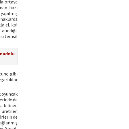
da ortaya
unan bazı
 yapılmış
ınaklarda
a el, kol
 alındığı;
ümü temsil
Anadolu
tunç gibi
garlıklar
k oyuncak
erinde de
a bilinen
 üretilen
ürlerin de
bağlanmış
ve Gönül,