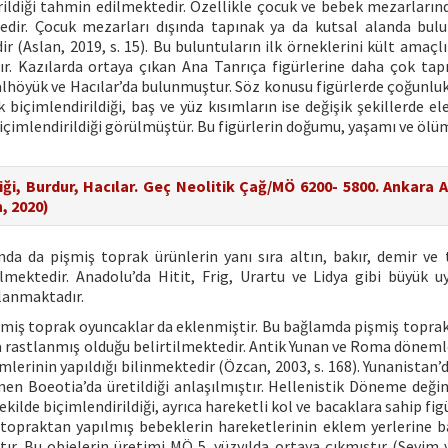
rildiği tahmin edilmektedir. Özellikle çocuk ve bebek mezarların
edir. Çocuk mezarları dışında tapınak ya da kutsal alanda bul
 (Aslan, 2019, s. 15). Bu buluntuların ilk örneklerini kült amaçlı
ır. Kazılarda ortaya çıkan Ana Tanrıça figürlerine daha çok tap
lhöyük ve Hacılar’da bulunmuştur. Söz konusu figürlerde çoğunlukl
biçimlendirildiği, baş ve yüz kısımların ise değişik şekillerde ele
e biçimlendirildiği görülmüştür. Bu figürlerin doğumu, yaşamı ve öl
iği, Burdur, Hacılar. Geç Neolitik Çağ/MÖ 6200- 5800. Ankara 
, 2020)
a da pişmiş toprak ürünlerin yanı sıra altın, bakır, demir ve 
ektedir. Anadolu’da Hitit, Frig, Urartu ve Lidya gibi büyük uy
tlanmaktadır.
pişmiş toprak oyuncaklar da eklenmiştir. Bu bağlamda pişmiş topra
’da rastlanmış olduğu belirtilmektedir. Antik Yunan ve Roma döneml
erinin yapıldığı bilinmektedir (Özcan, 2003, s. 168). Yunanistan’d
n Boeotia’da üretildiği anlaşılmıştır. Hellenistik Döneme değin
kilde biçimlendirildiği, ayrıca hareketli kol ve bacaklara sahip fig
 topraktan yapılmış bebeklerin hareketlerinin eklem yerlerine 
ştır. Bu objelerin üretimi MÖ 5. yüzyılda ortaya çıkmıştır (Sevim 