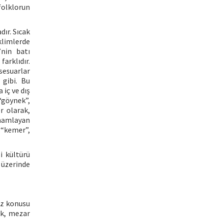
folklorun
dır. Sıcak
klimlerde
’nin batı
arklıdır.
ksesuarlar
 gibi. Bu
 iç ve dış
“göynek”,
er olarak,
amamlayan
, “kemer”,
i kültürü
 üzerinde
öz konusu
dak, mezar