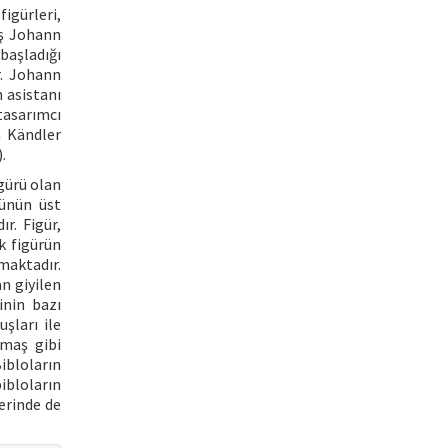
igürleri,
aş Johann
başladığı
r. Johann
 asistanı
tasarımcı
 Kändler
.
gürü olan
rünün üst
r. Figür,
k figürün
maktadır.
n giyilen
inin bazı
şları ile
umaş gibi
ibloların
ibloların
erinde de