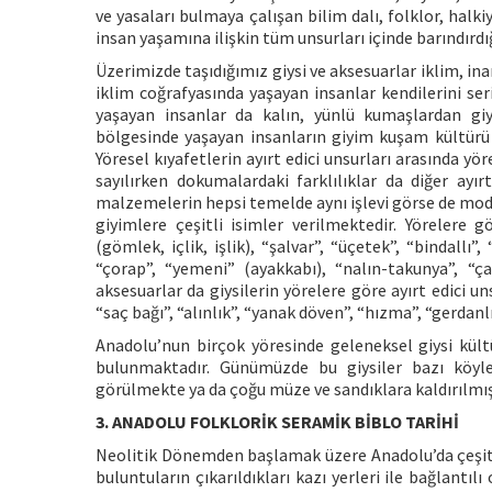
ve yasaları bulmaya çalışan bilim dalı, folklor, hal
insan yaşamına ilişkin tüm unsurları içinde barındırd
Üzerimizde taşıdığımız giysi ve aksesuarlar iklim, in
iklim coğrafyasında yaşayan insanlar kendilerini se
yaşayan insanlar da kalın, yünlü kumaşlardan giy
bölgesinde yaşayan insanların giyim kuşam kültürü i
Yöresel kıyafetlerin ayırt edici unsurları arasında yö
sayılırken dokumalardaki farklılıklar da diğer ayır
malzemelerin hepsi temelde aynı işlevi görse de model
giyimlere çeşitli isimler verilmektedir. Yörelere g
(gömlek, içlik, işlik), “şalvar”, “üçetek”, “bindallı”
“çorap”, “yemeni” (ayakkabı), “nalın-takunya”, “ça
aksesuarlar da giysilerin yörelere göre ayırt edici un
“saç bağı”, “alınlık”, “yanak döven”, “hızma”, “gerdanl
Anadolu’nun birçok yöresinde geleneksel giysi kültü
bulunmaktadır. Günümüzde bu giysiler bazı köyle
görülmekte ya da çoğu müze ve sandıklara kaldırılmı
3. ANADOLU FOLKLORİK SERAMİK BİBLO TARİHİ
Neolitik Dönemden başlamak üzere Anadolu’da çeşitli 
buluntuların çıkarıldıkları kazı yerleri ile bağlantı