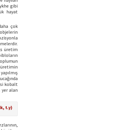
 ve hayvan
ykhe gibi
lük hayat
 daha çok
objelerin
ozisyonla
melerdir.
ks üretim
ibloların
 toplumun
 üretimin
 yapılmış
kucağında
esi kobalt
 yer alan
, t.y)
zlarının,