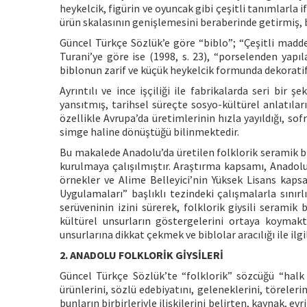
heykelcik, figürin ve oyuncak gibi çeşitli tanımlarla i
ürün skalasının genişlemesini beraberinde getirmiş, bu
Güncel Türkçe Sözlük’e göre “biblo”; “Çeşitli maddel
Turani’ye göre ise (1998, s. 23), “porselenden yapı
biblonun zarif ve küçük heykelcik formunda dekoratif 
Ayrıntılı ve ince işçiliği ile fabrikalarda seri bir 
yansıtmış, tarihsel süreçte sosyo-kültürel anlatıla
özellikle Avrupa’da üretimlerinin hızla yayıldığı, sof
simge haline dönüştüğü bilinmektedir.
Bu makalede Anadolu’da üretilen folklorik seramik bib
kurulmaya çalışılmıştır. Araştırma kapsamı, Anado
örnekler ve Alime Belleyici’nin Yüksek Lisans kaps
Uygulamaları” başlıklı tezindeki çalışmalarla sınır
serüveninin izini sürerek, folklorik giysili serami
kültürel unsurların göstergelerini ortaya koyma
unsurlarına dikkat çekmek ve biblolar aracılığı ile ilg
2. ANADOLU FOLKLORİK GİYSİLERİ
Güncel Türkçe Sözlük’te “folklorik” sözcüğü “halk 
ürünlerini, sözlü edebiyatını, geleneklerini, töreleri
bunların birbirleriyle ilişkilerini belirten, kaynak, e