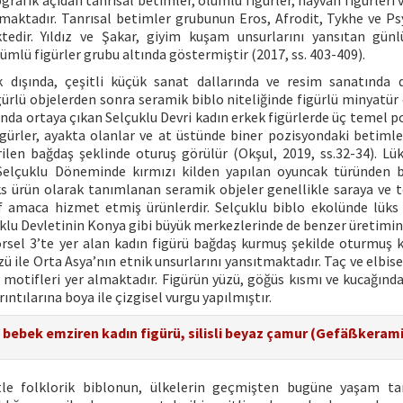
grafik açıdan tanrısal betimler, ölümlü figürler, hayvan figürleri
ılmaktadır. Tanrısal betimler grubunun Eros, Afrodit, Tykhe ve Ps
tedir. Yıldız ve Şakar, giyim kuşam unsurlarını yansıtan gün
ümlü figürler grubu altında göstermiştir (2017, ss. 403-409).
 dışında, çeşitli küçük sanat dallarında ve resim sanatında
gürlü objelerden sonra seramik biblo niteliğinde figürlü minyatür 
unda ortaya çıkan Selçuklu Devri kadın erkek figürlerde üç temel p
gürler, ayakta olanlar ve at üstünde biner pozisyondaki betimle
ilen bağdaş şeklinde oturuş görülür (Okşul, 2019, ss.32-34). Lü
 Selçuklu Döneminde kırmızı kilden yapılan oyuncak türünden b
ks ürün olarak tanımlanan seramik objeler genellikle saraya ve
if amaca hizmet etmiş ürünlerdir. Selçuklu biblo ekolünde lüks
klu Devletinin Konya gibi büyük merkezlerinde de benzer üretimin
örsel 3’te yer alan kadın figürü bağdaş kurmuş şekilde oturmuş 
ü ile Orta Asya’nın etnik unsurlarını yansıtmaktadır. Taç ve elbis
i motifleri yer almaktadır. Figürün yüzü, göğüs kısmı ve kucağında
rıntılarına boya ile çizgisel vurgu yapılmıştır.
n bebek emziren kadın figürü, silisli beyaz çamur (Gefäßkeramik
tle folklorik biblonun, ülkelerin geçmişten bugüne yaşam tar