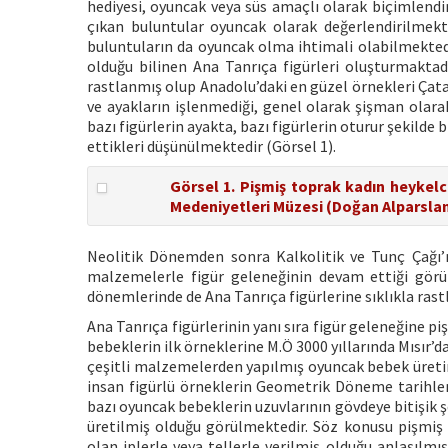
hediyesi, oyuncak veya süs amaçlı olarak biçimlendi
çıkan buluntular oyuncak olarak değerlendirilmekt
buluntuların da oyuncak olma ihtimali olabilmektedir
olduğu bilinen Ana Tanrıça figürleri oluşturmaktad
rastlanmış olup Anadolu’daki en güzel örnekleri Çata
ve ayakların işlenmediği, genel olarak şişman olarak 
bazı figürlerin ayakta, bazı figürlerin oturur şekild
ettikleri düşünülmektedir (Görsel 1).
Görsel 1. Pişmiş toprak kadın heykelc
Medeniyetleri Müzesi (Doğan Alparslan
Neolitik Dönemden sonra Kalkolitik ve Tunç Çağı’nd
malzemelerle figür geleneğinin devam ettiği görülm
dönemlerinde de Ana Tanrıça figürlerine sıklıkla ras
Ana Tanrıça figürlerinin yanı sıra figür geleneğine 
bebeklerin ilk örneklerine M.Ö 3000 yıllarında Mısır
çeşitli malzemelerden yapılmış oyuncak bebek üretiml
insan figürlü örneklerin Geometrik Döneme tarihlene
bazı oyuncak bebeklerin uzuvlarının gövdeye bitişik şe
üretilmiş olduğu görülmektedir. Söz konusu pişmiş
olan iplerle veya tellerle verilmiş olduğu anlaşılmı