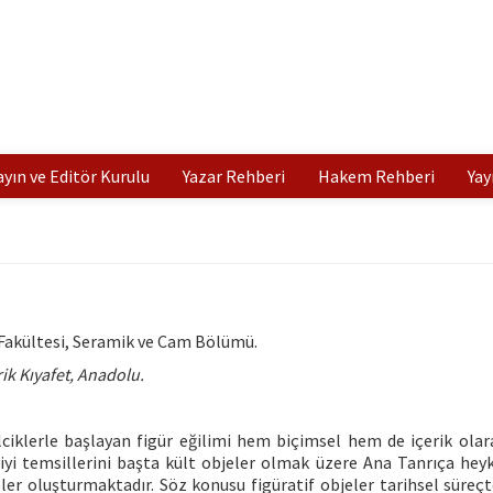
ayın ve Editör Kurulu
Yazar Rehberi
Hakem Rehberi
Yay
Fakültesi, Seramik ve Cam Bölümü.
rik Kıyafet, Anadolu.
iklerle başlayan figür eğilimi hem biçimsel hem de içerik olara
iyi temsillerini başta kült objeler olmak üzere Ana Tanrıça heyke
ler oluşturmaktadır. Söz konusu figüratif objeler tarihsel süreçt