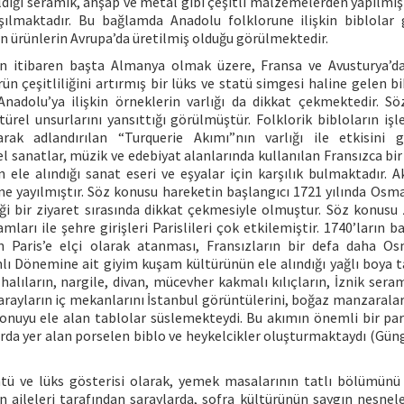
tıldığı seramik, ahşap ve metal gibi çeşitli malzemelerden yapılmı
şılmaktadır. Bu bağlamda Anadolu folklorune ilişkin biblolar 
len ürünlerin Avrupa’da üretilmiş olduğu görülmektedir.
ldan itibaren başta Almanya olmak üzere, Fransa ve Avusturya’d
n çeşitliliğini artırmış bir lüks ve statü simgesi haline gelen bi
Anadolu’ya ilişkin örneklerin varlığı da dikkat çekmektedir. S
rel unsurlarını yansıttığı görülmüştür. Folklorik bibloların iş
k adlandırılan “Turquerie Akımı”nın varlığı ile etkisini gö
zel sanatlar, müzik ve edebiyat alanlarında kullanılan Fransızca bir
n ele alındığı sanat eseri ve eşyalar için karşılık bulmaktadır. 
e yayılmıştır. Söz konusu hareketin başlangıcı 1721 yılında Osman
ği bir ziyaret sırasında dikkat çekmesiyle olmuştur. Söz konusu 
ları ile şehre girişleri Parislileri çok etkilemiştir. 1740’ların b
n Paris’e elçi olarak atanması, Fransızların bir defa daha Os
 Dönemine ait giyim kuşam kültürünün ele alındığı yağlı boya t
lıların, nargile, divan, mücevher kakmalı kılıçların, İznik seram
arayların iç mekanlarını İstanbul görüntülerini, boğaz manzaraları
onuyu ele alan tablolar süslemekteydi. Bu akımın önemli bir par
arda yer alan porselen biblo ve heykelcikler oluşturmaktaydı (Güng
statü ve lüks gösterisi olarak, yemek masalarının tatlı bölümünü
en aileleri tarafından saraylarda, sofra kültürünün saygın nesnele