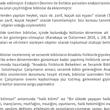
fade edilmiştir. Endüstri Devrimi ile birlikte porselen endüstrisinin
 ürün çeşitliliğine biblolar da eklenmiştir.
erden yapılan heykel, vazo vb. zarif, küçük süs eşyası” olarak (TD
lan zarif, küçük heykel” olarak tanımlamıştır. Söz konusu tanım
objeler olduğu söylenebilir.
şekilde üretilen biblolar, içinde bulunduğu kültürün dönemine ait 
rın bir göstergesi olmuştur (Karakaya ve Öztürmen 2019, s. 24). B
raları ve vitrinleri süsleyen objeler olarak toplumsal statüyü beli
lolar incelenmiş ve seramik bibloların Anadolu folklorik giysilerl
lu’da erken dönemlerden günümüze kadar yapılmış folklorik sera
amında hazırladığı “Anadolu Folklorik Bebekleri ve Seramik Bib
lı tutulmuştur. Çalışmanın amacı; seramik biblo geleneğinin Ana
k biblo ürünlerinin durumunu tespit etmek, biblolar üzerinden fol
ktır. Çalışmanın önemi kaybolmaya yüz tutmuş geleneksel giy
ili kültür alanına vurgu yapmaktır.
bilimsel” anlamında “halk bilimi” ise “Bir ülkede yaşayan halk
ni, inançlarını, mutfağını, müziğini, oyunlarını, halk hekimliğini i
vrim, yayılım, değişim, etkileşim vb. sorunlarını çözmeye, sonuç, ku