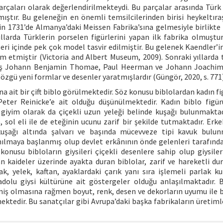
rçaları olarak değerlendirilmekteydi. Bu parçalar arasında Türk f
lmıştır. Bu geleneğin en önemli temsilcilerinden birisi heykeltır
n 1731’de Almanya’daki Meissen Fabrika’sına gelmesiyle birlikte 
yıllarda Türklerin porselen figürlerini yapan ilk fabrika olmuştu
ri içinde pek çok model tasvir edilmiştir. Bu gelenek Kaendler’in
m etmiştir (Victoria and Albert Museum, 2009). Sonraki yıllarda 
raş Johann Benjamin Thomae, Paul Heerman ve Johann Joachim
özgü yeni formlar ve desenler yaratmışlardır (Güngör, 2020, s. 771)
 ait bir çift biblo görülmektedir. Söz konusu biblolardan kadın fi
eter Reinicke’e ait olduğu düşünülmektedir. Kadın biblo figü
ş giyim olarak da çiçekli uzun yeleği belinde kuşağı bulunmaktadı
 sol eli ile de eteğinin ucunu zarif bir şekilde tutmaktadır. Erke
 kuşağı altında şalvarı ve başında mücevveze tipi kavuk bulun
anılmaya başlanmış olup devlet erkânının önde gelenleri tarafında
 konusu bibloların giysileri çiçekli desenlere sahip olup giysiler
n kaideler üzerinde ayakta duran biblolar, zarif ve hareketli duru
şak, yelek, kaftan, ayaklardaki çarık yanı sıra işlemeli parlak k
dolu giysi kültürüne ait göstergeler olduğu anlaşılmaktadır. B
ilmiş olmasına rağmen boyut, renk, desen ve dekorların uyumu ile b
ektedir. Bu sanatçılar gibi Avrupa’daki başka fabrikaların üretiml