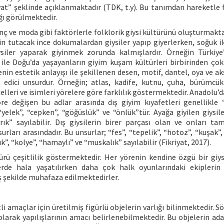
kiyat” şeklinde açıklanmaktadır (TDK, t.y). Bu tanımdan hareketle 
ığı görülmektedir.
anç ve moda gibi faktörlerle folklorik giysi kültürünü oluşturmakta
rin tutacak ince dokumalardan giysiler yapıp giyerlerken, soğuk i
siler yaparak giyinmek zorunda kalmışlardır. Örneğin Türkiye
le Doğu’da yaşayanların giyim kuşam kültürleri birbirinden çok f
renin estetik anlayışı ile şekillenen desen, motif, dantel, oya ve a
t edici unsurdur. Örneğin; atlas, kadife, kutnu, çuha, bürümcük
leri ve isimleri yörelere göre farklılık göstermektedir. Anadolu’da
öre değişen bu adlar arasında dış giyim kıyafetleri genellikle 
, “yelek”, “cepken”, “göğüslük” ve “önlük”tür. Ayağa giyilen giysil
rık” sayılabilir. Dış giysilerin birer parçası olan ve onları t
surları arasındadır. Bu unsurlar; “fes”, “tepelik”, “hotoz”, “kuşak”
ık”, “kolye”, “hamaylı” ve “muskalık” sayılabilir (Fikriyat, 2017).
rü çeşitlilik göstermektedir. Her yörenin kendine özgü bir giys
rde hala yaşatılırken daha çok halk oyunlarındaki ekiplerin
ş şekilde muhafaza edilmektedirler.
amaçlar için üretilmiş figürlü objelerin varlığı bilinmektedir. S
lı olarak yapılışlarının amacı belirlenebilmektedir. Bu objelerin a