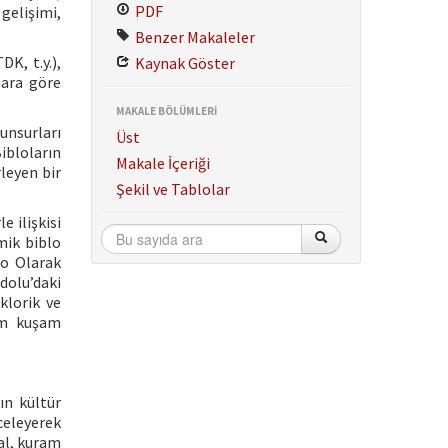
PDF
 gelişimi,
Benzer Makaleler
K, t.y.),
Kaynak Göster
lara göre
MAKALE BÖLÜMLERİ
unsurları
Üst
ibloların
Makale İçeriği
rleyen bir
Şekil ve Tablolar
e ilişkisi
mik biblo
lo Olarak
dolu’daki
klorik ve
im kuşam
ın kültür
nceleyerek
ral, kuram