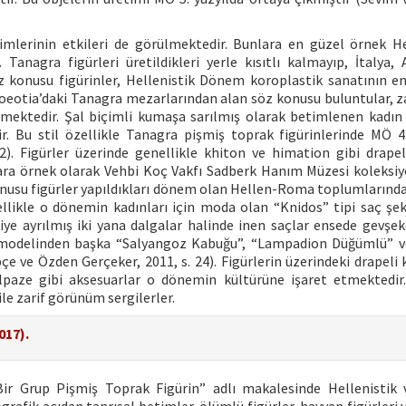
imlerinin etkileri de görülmektedir. Bunlara en güzel örnek He
Tanagra figürleri üretildikleri yerle kısıtlı kalmayıp, İtalya, 
 konusu figürinler, Hellenistik Dönem koroplastik sanatının e
Boeotia’daki Tanagra mezarlarından alan söz konusu buluntular, zar
mektedir. Şal biçimli kumaşa sarılmış olarak betimlenen kadın f
. Bu stil özellikle Tanagra pişmiş toprak figürinlerinde MÖ 4.
2). Figürler üzerinde genellikle khiton ve himation gibi drapeli
lara örnek olarak Vehbi Koç Vakfı Sadberk Hanım Müzesi koleksi
konusu figürler yapıldıkları dönem olan Hellen-Roma toplumlarındak
llikle o dönemin kadınları için moda olan “Knidos” tipi saç şek
iye ayrılmış iki yana dalgalar halinde inen saçlar ensede gevşe
 modelinden başka “Salyangoz Kabuğu”, “Lampadion Düğümlü” v
e ve Özden Gerçeker, 2011, s. 24). Figürlerin üzerindeki drapeli 
lpaze gibi aksesuarlar o dönemin kültürüne işaret etmektedir.
ile zarif görünüm sergilerler.
017).
n Bir Grup Pişmiş Toprak Figürin” adlı makalesinde Hellenisti