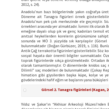
2012, s. 24).
Anadolu’nun bazı bölgelerinde yakın coğrafya üret
Döneme ait Tanagra figürleri örnek gösterilebilir. 
Anadolu’nun pek çok merkezinde ele geçmiştir. Söz
örnekleri arasında yer almaktadır. İsmini ilk olarak 
emeğine dayalı olup şık ve genç kadınları temsil et
anıtsal heykellerden korelerin görünümüne sahiptir
sonunda ve MÖ 3. yüzyılda sık karşılaşılır (Görsel 
bulunmaktadır (Doğan Gürbüzer, 2019, s. 116). Bun
Antik Çağ terrakotta figürinleri gösterilebilir. Söz 
sosyal hayata dair önemli bilgiler sunmaktadır. Öze
toprak figürinlerde sıkça görülmektedir. Ortadan ik
olarak tamamlanmıştır. O dönemlerde knidos saç
Dilimli” saç modelleri de bulunmaktadır (Çokay Kepç
himation gibi giysilerden başka küpe, kolye ve ye
gövdelerindeki hafif eğim ve başlarını yana büküşleri 
Görsel 2. Tanagra figürinleri (Kagan, 2
Yıldız ve Şakar’ın “Akhisar Arkeoloji Müzesi’nde