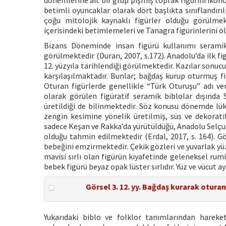
dönemlerine ait bir grup pişmiş toprak figürini ikono
betimli oyuncaklar olarak dört başlıkta sınıflandır
çoğu mitolojik kaynaklı figürler olduğu görülmek
içerisindeki betimlemeleri ve Tanagra figürinlerini öl
Bizans Döneminde insan figürü kullanımı seramik
görülmektedir (Duran, 2007, s.172). Anadolu’da ilk fi
12. yüzyıla tarihlendiği görülmektedir. Kazılar sonuc
karşılaşılmaktadır. Bunlar; bağdaş kurup oturmuş fi
Oturan figürlerde genellikle “Türk Oturuşu” adı ver
olarak görülen figüratif seramik biblolar dışında
üretildiği de bilinmektedir. Söz konusu dönemde lü
zengin kesimine yönelik üretilmiş, süs ve dekorat
sadece Keşan ve Rakka’da yürütüldüğü, Anadolu Selçu
olduğu tahmin edilmektedir (Erdal, 2017, s. 164). G
bebeğini emzirmektedir. Çekik gözleri ve yuvarlak yüz
mavisi sırlı olan figürün kıyafetinde geleneksel rum
bebek figürü beyaz opak lüster sırlıdır. Yüz ve vücut ay
Görsel 3. 12. yy. Bağdaş kurarak otura
Yukarıdaki biblo ve folklor tanımlarından hareke