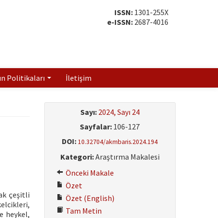
ISSN:
1301-255X
e-ISSN:
2687-4016
ın Politikaları
İletişim
Sayı:
2024, Sayı 24
Sayfalar:
106-127
DOI:
10.32704/akmbaris.2024.194
Kategori:
Araştırma Makalesi
Önceki Makale
Özet
k çeşitli
Özet (English)
lcikleri,
Tam Metin
e heykel,