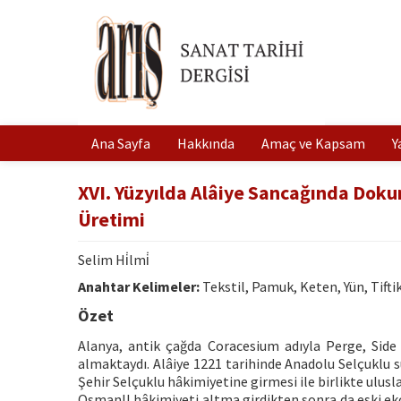
Ana Sayfa
Hakkında
Amaç ve Kapsam
Y
XVI. Yüzyılda Alâiye Sancağında Doku
Üretimi
Selim Hi̇lmi̇
Anahtar Kelimeler:
Tekstil, Pamuk, Keten, Yün, Tifti
Özet
Alanya, antik çağda Coracesium adıyla Perge, Side 
almaktaydı. Alâiye 1221 tarihinde Anadolu Selçuklu s
Şehir Selçuklu hâkimiyetine girmesi ile birlikte ulusl
OsmanlI hâkimiyeti altma girdikten sonra da eski ek