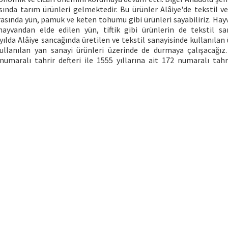
sında tarım ürünleri gelmektedir. Bu ürünler Alâiye'de tekstil 
rasında yün, pamuk ve keten tohumu gibi ürünleri sayabiliriz. Hayv
yvandan elde edilen yün, tiftik gibi ürünlerin de tekstil sa
ılda Alâiye sancağında üretilen ve tekstil sanayisinde kullanılan 
kullanılan yan sanayi ürünleri üzerinde de durmaya çalışacağız
maralı tahrir defteri ile 1555 yıllarına ait 172 numaralı tahri