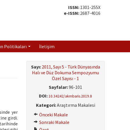
ISSN:
1301-255X
e-ISSN:
2687-4016
ın Politikaları
İletişim
Sayı:
2011, Sayı 5 - Türk Dünyasında
Halı ve Düz Dokuma Sempozyumu
Özel Sayısı - 1
Sayfalar:
96-101
DOI:
10.34242/akmbaris.2019.8
Kategori:
Araştırma Makalesi
sinde yer
Önceki Makale
ne girdi.
Sonraki Makale
 tarihinde
leri gibi
Özet