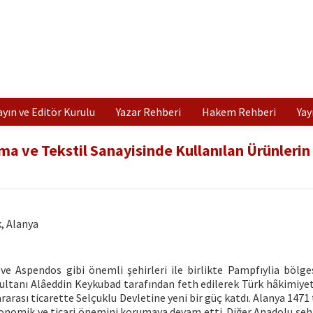
ayın ve Editör Kurulu
Yazar Rehberi
Hakem Rehberi
Yay
ma ve Tekstil Sanayisinde Kullanılan Ürünlerin
k, Alanya
ve Aspendos gibi önemli şehirleri ile birlikte Pampfıylia bölge
ultanı Alâeddin Keykubad tarafından feth edilerek Türk hâkimiyeti
ararası ticarette Selçuklu Devletine yeni bir güç katdı. Alanya 1471
onomik ve ticari önemini korumaya devam etti. Diğer Anadolu şehir