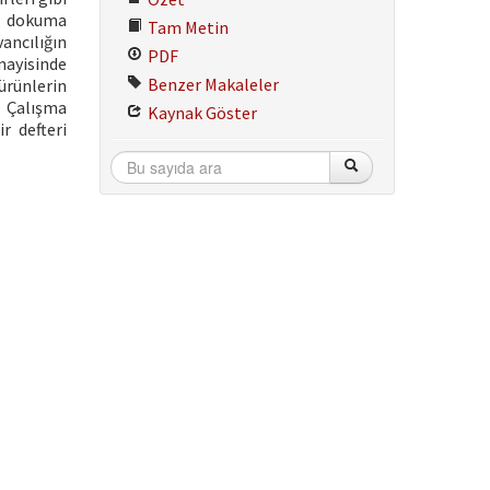
ve dokuma
Tam Metin
ancılığın
PDF
nayisinde
Benzer Makaleler
ürünlerin
. Çalışma
Kaynak Göster
r defteri