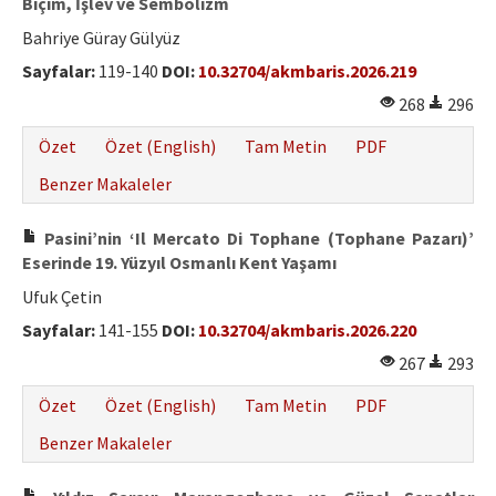
Biçim, İşlev ve Sembolizm
Bahriye Güray Gülyüz
Sayfalar:
119-140
DOI:
10.32704/akmbaris.2026.219
268
296
Özet
Özet (English)
Tam Metin
PDF
Benzer Makaleler
Pasini’nin ‘Il Mercato Di Tophane (Tophane Pazarı)’
Eserinde 19. Yüzyıl Osmanlı Kent Yaşamı
Ufuk Çetin
Sayfalar:
141-155
DOI:
10.32704/akmbaris.2026.220
267
293
Özet
Özet (English)
Tam Metin
PDF
Benzer Makaleler