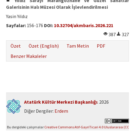
Yıldız Sarayı Marangozhane ve Güzel Sanatlar
Galerisinin Halı Müzesi Olarak İşlevlendirilmesi
Yasin Yıldız
Sayfalar:
156-176
DOI:
10.32704/akmbaris.2026.221
387
327
Özet
Özet (English)
Tam Metin
PDF
Benzer Makaleler
Atatürk Kültür Merkezi Başkanlığı
. 2026
Diğer Dergiler:
Erdem
Bu dergideki çalışmalar
Creative Commons Atıf-GayriTicari 4.0 Uluslararası (CC
BY-NC 4.0)
ile lisanslanmıştır.