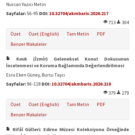
Nurcan Yazıcı Metin
Sayfalar:
56-95
DOI:
10.32704/akmbaris.2026.217
713
304
Özet
Özet (English)
Tam Metin
PDF
Benzer Makaleler
Kınık (İzmi̇r) Geleneksel Konut Dokusunun
İncelenmesi ve Koruma Bağlamında Değerlendirilmesi
Esra Eken Güney, Burcu Taşcı
Sayfalar:
96-118
DOI:
10.32704/akmbaris.2026.218
379
279
Özet
Özet (English)
Tam Metin
PDF
Benzer Makaleler
Rifâî Gülleri: Edirne Müzesi Koleksiyonu Örneğinde