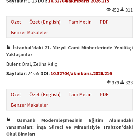
Sayfalar:
1-23
DOI:
10.32704/akmbaris.2026.215
Hakem Rehberi
452
311
Yayın Politikaları
Özet
Özet (English)
Tam Metin
PDF
İletişim
Benzer Makaleler
İstanbul’daki 21. Yüzyıl Cami Minberlerinde Yenilikçi
Yaklaşımlar
Bülent Oral, Zeliha Kılıç
Sayfalar:
24-55
DOI:
10.32704/akmbaris.2026.216
379
323
Özet
Özet (English)
Tam Metin
PDF
Benzer Makaleler
Osmanlı Modernleşmesinin Eğitim Alanındaki
Yansımaları: İnşa Süreci ve Mimarisiyle Trabzon’daki
Okul Binaları