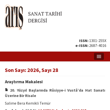
ISSN:
1301-255X
e-ISSN:
2687-4016
Ana Sayfa
Son Sayı: 2026, Sayı 28
Hakkında
Araştırma Makalesi
Amaç ve Kapsam
20. Yüzyıl Başlarında Rûsiyye-i Vustâ’da Hat Sanatı
Yayın ve Editör Kurulu
Üzerine Bir Risale
Salime Bera Kemikli Temür
Yazar Rehberi