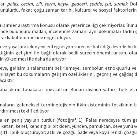
lar:
palas, cecim, zili, verni, kayık, gedceri, şedde, çul, sumak
. Do
ünülürdü, fakat çoğu zaman tarihi, kültürel ve sosyal faktörlerin 
ı isimler araştırma konusu olarak yeterince ilgi çekmiyorlar. Bun
nünde bulundurulmadan, incelenme zamanı aynı dokumalar farklı ş
a ve kabullenilmesine engel oluyor.
k ve yaşatarak dünyevi entegrasyon sürecine katıldığı devirde bu 
liğinin gelişimi ile bağlı olarak bedii sürecin önemli unsuru ola
in yükselmesi ile daha da artıyor.
eye, gelişim sıralamasını belirlemeye, sembolün etno-şuurlu ve
 nihayet bu dokumaların gelişim özelliklerini, geçmiş ve çağdaş
caktır.
aha derin tabakalar mevcuttur. Bunun dışında yalnız Türk et
arın geleneksel terminolojisinin ilkin sisteminin tetkikinin b
ırılması teklif ediliyor.
 en geniş yayılan türdür (fotoğraf. 1). Palas neredeyse tüm g
ketan, kenef, kendir gibi bitkiden, yünden, pamuktan, deve yünü v
çeşitli iplik oluşturuyor: atkı ve çözgü. Sade veya koyu renkli çözgü