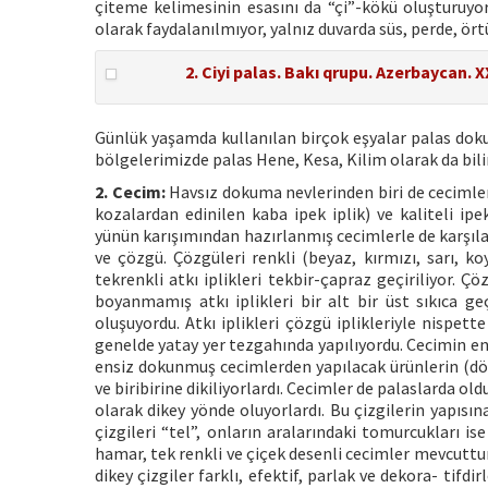
çiteme kelimesinin esasını da “çi”-kökü oluşturuyor.
olarak faydalanılmıyor, yalnız duvarda süs, perde, örtü
2. Ciyi palas. Bakı qrupu. Azerbaycan. XX
Günlük yaşamda kullanılan birçok eşyalar palas doku
bölgelerimizde palas Hene, Kesa, Kilim olarak da bili
2. Cecim:
Havsız dokuma nevlerinden biri de cecimlerd
kozalardan edinilen kaba ipek iplik) ve kaliteli 
yünün karışımından hazırlanmış cecimlerle de karşılaş
ve çözgü. Çözgüleri renkli (beyaz, kırmızı, sarı, ko
tekrenkli atkı iplikleri tekbir-çapraz geçiriliyor. Çö
boyanmamış atkı iplikleri bir alt bir üst sıkıca ge
oluşuyordu. Atkı iplikleri çözgü iplikleriyle nispet
genelde yatay yer tezgahında yapılıyordu. Cecimin e
ensiz dokunmuş cecimlerden yapılacak ürünlerin (döş
ve biribirine dikiliyorlardı. Cecimler de palaslarda old
olarak dikey yönde oluyorlardı. Bu çizgilerin yapıs
çizgileri “tel”, onların aralarındaki tomurcukları is
hamar, tek renkli ve çiçek desenli cecimler mevcuttur.
dikey çizgiler farklı, efektif, parlak ve dekora- tifdi