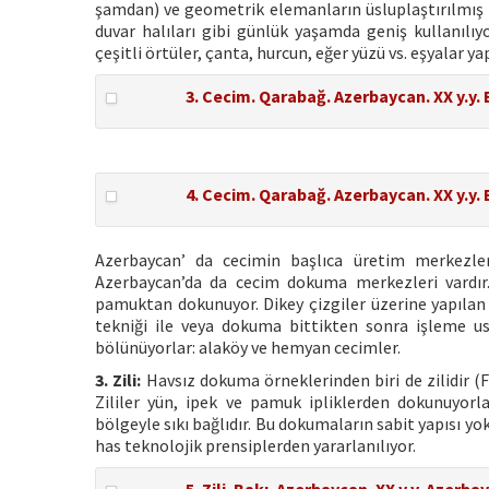
şamdan) ve geometrik elemanların üsluplaştırılmış t
duvar halıları gibi günlük yaşamda geniş kullanılı
çeşitli örtüler, çanta, hurcun, eğer yüzü vs. eşyalar yap
3. Cecim. Qarabağ. Azerbaycan. XX y.y. 
4. Cecim. Qarabağ. Azerbaycan. XX y.y. 
Azerbaycan’ da cecimin başlıca üretim merkezle
Azerbaycan’da da cecim dokuma merkezleri vardır.
pamuktan dokunuyor. Dikey çizgiler üzerine yapılan
tekniği ile veya dokuma bittikten sonra işleme us
bölünüyorlar: alaköy ve hemyan cecimler.
3. Zili:
Havsız dokuma örneklerinden biri de zilidir (F
Zililer yün, ipek ve pamuk ipliklerden dokunuyorl
bölgeyle sıkı bağlıdır. Bu dokumaların sabit yapısı y
has teknolojik prensiplerden yararlanılıyor.