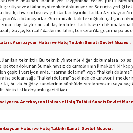
i yöntemle dokunan ladının yer tezgahında cecim gibi kısımlarl
k geriliyor ve atkılar ayni renkde dokunuyorlar. Sonuçta yerliği tek
 döşek, duvar örtüsü vs. gibi kullanılıyordu. Ladılar Azerbaycan’ı
baycan’da dokunuyorlar. Günümüzde ladı tekniğinde çalışan doku
erinin dağ köylerine ait kişilerdirler. Ladı havsız dokumalarına
azah, Göyçe, Borcalı’ da derme kilim, Lenkeran’da geçirme palas de
rtaları. Azerbaycan Halısı ve Halq Tatbiki Sanatı Devlet Muzesi.
lanılan tekniktir. Bu teknik yöntemle diğer dokumalara: palasla
de ipekten dokunan Sumak havsız dokumalarının ilmekleri bir kaç
ünden çeşitli versiyonlarda, “sarma dolama” veya “halkalı dolama” 
ra ise soldan sağa “halkalı dolama” şeklinde dokunuyor. İlmeklerin
ıyor ki, bu da buğday tanelerinin sünbülde sıralanmasını veya saç
, bir üst atkı doyumlu geçiriliyor.
nci yarısı. Azerbaycan Halısı ve Halq Tatbiki Sanatı Devlet Muze
zerbaycan Halısı ve Halq Tatbiki Sanatı Devlet Muzesi.