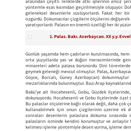
arasından çeşitli renklerde atkı iplerinin ensiz şe
yöntemle esas kısımdan geçirilmesiyle oluşuyor. Do
geleneksel desenlerle süslüyorlardı. Fakat her b
özgürdü. Dokumacılar çizgilerin ölçülerini değişerek 
yaratıyorlardı. Palasın en önemli özelliği her iki yüzün
1. Palas. Bakı. Azerbaycan. XX y.y. Evvel
Günlük yaşamda hem çadırların kurulmasında, hem de y
orta yüzyıllarda yas ve düğün merasimlerinde geni
minareleri adeta palasa bürünürdü. Dini törenlerde
geymek geleneği mevcut olmuştur. Palas, Azerbaycan’
Göyce, Borcalı, Güney Azerbaycan) dokunmuştur v
mezarlıklarında bulunmuştur. Bazı Arap kaynaklarında
Bakü’ye ait Hocahesenli, Gobu, Güzdek ilçelerinde,
dokunuyordu. Hocahesenli ve Gobu ilçelerinde özel sip
Bu palaslar ölçülerine bağlı olarak değil, daha çok ç
kullanabilmek için onun çizgilerinin üzerine ek 
sonraları desenlerin palaslara dokuma sırasında 
palasların isminde kendini korumuştur ve anlaşılır k
kelimesi işleme yöntemiyle desen vurma, işleme dem