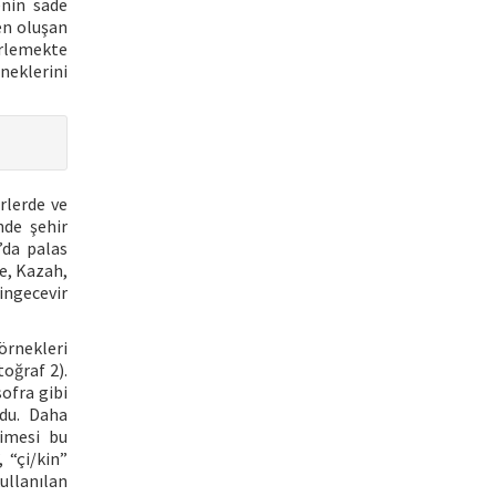
enin sade
en oluşan
irlemekte
rneklerini
rlerde ve
nde şehir
’da palas
e, Kazah,
ingecevir
örnekleri
toğraf 2).
sofra gibi
rdu. Daha
limesi bu
 “çi/kin”
ullanılan