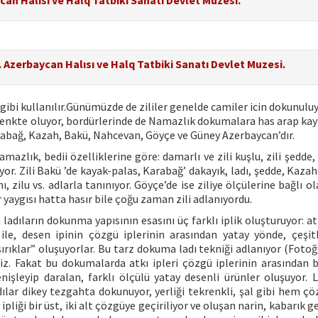
aycan Halısı ve Halq Tatbiki Sanatı Devlet Muzesi.
li. Azerbaycan Halısı ve Halq Tatbiki Sanatı Devlet Muzesi.
 gibi kullanılır.Günümüzde de zililer genelde camiler icin dokunuluy
z renkte oluyor, bordürlerinde de Namazlık dokumalara has arap kay
Karabağ, Kazah, Bakü, Nahcevan, Göyçe ve Güney Azerbaycan’dır.
mazlık, bedii özelliklerine göre: damarlı ve zili kuşlu, zili şedde,
üyor. Zili Bakü ’de kayak-palas, Karabağ’ dakayık, ladı, şedde, Kazah
 zilu vs. adlarla tanınıyor. Göyçe’de ise ziliye ölçülerine bağlı ol
r yaygısı hatta hasır bile çoğu zaman zili adlanıyordu.
ladıların dokunma yapısının esasını üç farklı iplik oluşturuyor: a
ile, desen ipinin çözgü iplerinin arasından yatay yönde, çeşitl
rıklar” oluşuyorlar. Bu tarz dokuma ladı tekniği adlanıyor (Fotoğr
riz. Fakat bu dokumalarda atkı ipleri çözgü iplerinin arasından be
işleyip daralan, farklı ölçülü yatay desenli ürünler oluşuyor. La
lar dikey tezgahta dokunuyor, yerliği tekrenkli, şal gibi hem ç
 ipliği bir üst, iki alt çözgüye geçiriliyor ve oluşan narin, kabarık 