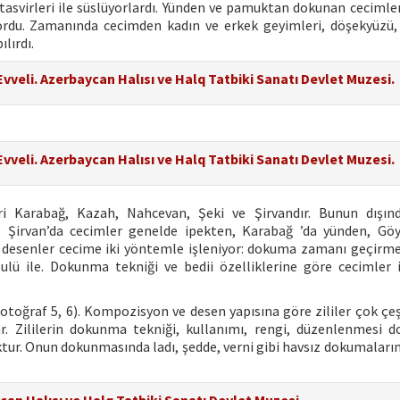
asvirleri ile süslüyorlardı. Yünden ve pamuktan dokunan cecimler
yordu. Zamanında cecimden kadın ve erkek geyimleri, döşekyüzü,
ılırdı.
Evveli. Azerbaycan Halısı ve Halq Tatbiki Sanatı Devlet Muzesi.
Evveli. Azerbaycan Halısı ve Halq Tatbiki Sanatı Devlet Muzesi.
ri Karabağ, Kazah, Nahcevan, Şeki ve Şirvandır. Bunun dışın
 Şirvan’da cecimler genelde ipekten, Karabağ ’da yünden, Göy
 desenler cecime iki yöntemle işleniyor: dokuma zamanı geçirme
ulü ile. Dokunma tekniği ve bedii özelliklerine göre cecimler 
otoğraf 5, 6). Kompozisyon ve desen yapısına göre zililer çok çeşit
ar. Zililerin dokunma tekniği, kullanımı, rengi, düzenlenmesi 
oktur. Onun dokunmasında ladı, şedde, verni gibi havsız dokumaları