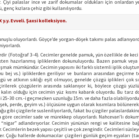
 Çiyi palaslar ince ve zarif dokumalar oldukları için onlardan ye
, genç kızlara çehiz gibi kullanılıyordu.
 y.y. Evveli. Şaxsi kolleksiyon.
nuşlu oluyorlardı. Göyçe’de yorgan-döşek takımı palas adlanıyordu
niyorlardı.
ir (Fotoğraf 3-4). Cecimler genelde pamuk, yün özellikle de keci 
ipekten hazırlanmış ipliklerden dokunuluyordu. Bazen pamuk vey
mak mümkündür. Cecimin yapısını iki farklı sistemli iplik oluşturu
yu bej vs.) ipliklerden geriliyor ve bunların arasından geçirme te
zgü ve atkının sıklığı eşit olmuyor, genelde çözgü iplikleri çok sık
çirilerek çözgülerin arasında saklanıyor ki, böylece çözgü yüzl
te kalın olduğu için cecimin yüz kısmı kabarık oluyordu. Bu tarz 
ni 25-30 cm.-i geçmezken uzunluğu 15m. ve daha fazla olabiliyordu
ek, perde, geyim vs.) ölçüsüne uygun olarak kısımlara bölünerek 
uğu gibi çizgilerle susleniliyorlardı, fakat bu çizgiler palaslardakin
ına göre cecimler sade ve mürekkep oluyorlardı. Nahcevan’lı dokum
e “nigar” adlandırıyorlar. Cecimin yününün rengi ve kalitesine bağ
 Cecimlerin bezek yapısı çeşitli ve çok zengindir. Cecimleri süsley
rler. Çoğu hallerde dokumacılar çizgileri günlük geçim eşyaları (tar