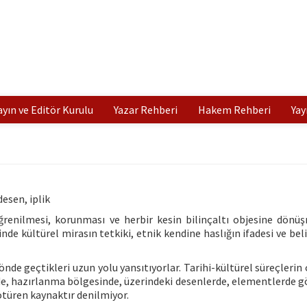
ayın ve Editör Kurulu
Yazar Rehberi
Hakem Rehberi
Yay
esen, iplik
enilmesi, korunması ve herbir kesin bilinçaltı objesine dönü
de kültürel mirasın tetkiki, etnik kendine haslığın ifadesi ve bel
de geçtikleri uzun yolu yansıtıyorlar. Tarihi-kültürel süreçlerin ç
, hazırlanma bölgesinde, üzerindeki desenlerde, elementlerde gö
 ötüren kaynaktır denilmiyor.