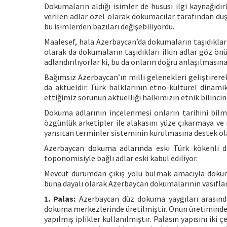
Dokumaların aldığı isimler de hususi ilgi kaynağıdır
verilen adlar özel olarak dokumacılar tarafından düş
bu isimlerden bazıları değişebiliyordu.
Maalesef, hala Azerbaycan’da dokumaların taşıdıklar
olarak da dokumaların taşıdıkları ilkin adlar göz ö
adlandırılıyorlar ki, bu da onların doğru anlaşılmasın
Bağımsız Azerbaycan’ın milli gelenekleri geliştirere
da aktüeldir. Türk halklarının etno-kültürel dinamik
ettiğimiz sorunun aktüelliği halkımızın etnik bilincin
Dokuma adlarının incelenmesi onların tarihini bilm
özgünlük arketipler ile alakasını yüze çıkarmaya ve
yansıtan terminler sisteminin kurulmasına destek ola
Azerbaycan dokuma adlarında eski Türk kökenli d
toponomisiyle bağlı adlar eski kabul ediliyor.
Mevcut durumdan çıkış yolu bulmak amacıyla dokumal
buna dayalı olarak Azerbaycan dokumalarının vasıfland
1. Palas:
Azerbaycan düz dokuma yaygıları arasında
dokuma merkezlerinde üretilmiştir. Onun üretiminde 
yapılmış iplikler kullanılmıştır. Palasın yapısını iki 