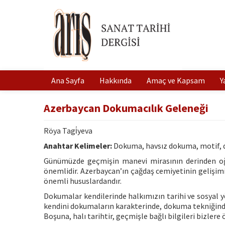
Ana Sayfa
Hakkında
Amaç ve Kapsam
Y
Azerbaycan Dokumacılık Geleneği
Röya Tagi̇yeva
Anahtar Kelimeler:
Dokuma, havsız dokuma, motif, d
Günümüzde geçmişin manevi mirasının derinden oğr
önemlidir. Azerbaycan’ın çağdaş cemiyetinin gelişimin
önemli hususlardandır.
Dokumalar kendilerinde halkımızın tarihi ve sosyal yön
kendini dokumaların karakterinde, dokuma tekniğinde
Boşuna, halı tarihtir, geçmişle bağlı bilgileri bizlere