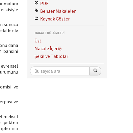
PDF
kumalara
etkisiyle
Benzer Makaleler
Kaynak Göster
un sonucu
ekillerde
MAKALE BÖLÜMLERİ
Üst
konu daha
Makale İçeriği
n bahsini
Şekil ve Tablolar
 evrensel
 durumunu
nomisi ve
erpası ve
eleneksel
e ipekten
 iplerinin