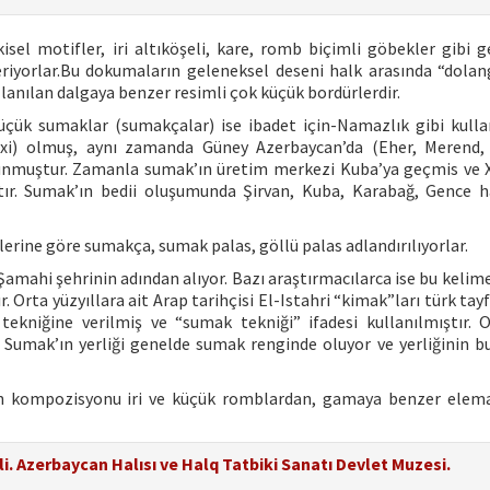
isel motifler, iri altıköşeli, kare, romb biçimli göbekler gibi 
iyorlar.Bu dokumaların geleneksel deseni halk arasında “dolan
anılan dalgaya benzer resimli çok küçük bordürlerdir.
çük sumaklar (sumakçalar) ise ibadet için-Namazlık gibi kullan
xi) olmuş, aynı zamanda Güney Azerbaycan’da (Eher, Merend, 
unmuştur. Zamanla sumak’ın üretim merkezi Kuba’ya geçmis ve XI
tır. Sumak’ın bedii oluşumunda Şirvan, Kuba, Karabağ, Gence ha
rine göre sumakça, sumak palas, göllü palas adlandırılıyorlar.
amahi şehrinin adından alıyor. Bazı araştırmacılarca ise bu kelim
 Orta yüzyıllara ait Arap tarihçisi El-Istahri “kimak”ları türk tayf
ekniğine verilmiş ve “sumak tekniği” ifadesi kullanılmıştır. O
. Sumak’ın yerliği genelde sumak renginde oluyor ve yerliğinin b
in kompozisyonu iri ve küçük romblardan, gamaya benzer elem
eli. Azerbaycan Halısı ve Halq Tatbiki Sanatı Devlet Muzesi.