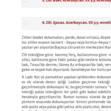
5. Zili. Bakı. Azerbaycan. XX y.y. Azerb
6. Zili. Qazax. Azerbaycan. XX y.y. evve
Zililer ibadet dokumaları, perde, duvar ortıüsü, döşek
tür zililer esasen lacivert - beyaz veya kırmızı-beya
yazılar yer alıyorlar.Başlıca zili üretim merkezleri 
Zili tekniğine göre: karımış ferş, kullanımına göre: na
zilisi, kalitesine göre fakir palası gibi nevlere bölün
ladı, Tovuz’da derme, Güney Az erbaycan’da ladı, vernı,
gebe ve büyük halı diyorlardı. Geneldeyse her türlü ye
4. Ladı: Yün ve pamuktan yapılan ipliklerden dokunan 
ve ek olarak desen ipliği. Ladılar geçirme tekniği 
geçirilmesiyle dokunuyor ki, bu geçirmeler sonucu “sı
tekniği palas tekniğinin bir şekli gibi kabul edebili
hesabıyla geçiriliyorlar. Bunun sonucu olarak da gen
yöntem esasında dokunuyorlar: birinci yöntemde ladı
atkı yüzlü veya palas gibi yalnız atkı yüzlü olur, desen