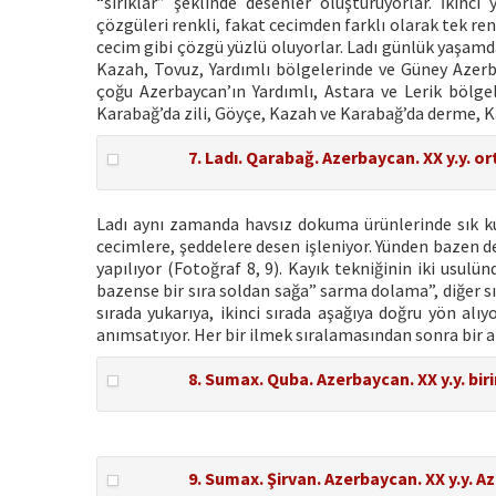
“sırıklar” şeklinde desenler oluşturuyorlar. İkinc
çözgüleri renkli, fakat cecimden farklı olarak tek ren
cecim gibi çözgü yüzlü oluyorlar. Ladı günlük yaşamda
Kazah, Tovuz, Yardımlı bölgelerinde ve Güney Azer
çoğu Azerbaycan’ın Yardımlı, Astara ve Lerik bölgel
Karabağ’da zili, Göyçe, Kazah ve Karabağ’da derme, K
7. Ladı. Qarabağ. Azerbaycan. XX y.y. o
Ladı aynı zamanda havsız dokuma ürünlerinde sık kul
cecimlere, şeddelere desen işleniyor. Yünden bazen 
yapılıyor (Fotoğraf 8, 9). Kayık tekniğinin iki usul
bazense bir sıra soldan sağa” sarma dolama”, diğer sı
sırada yukarıya, ikinci sırada aşağıya doğru yön al
anımsatıyor. Her bir ilmek sıralamasından sonra bir alt
8. Sumax. Quba. Azerbaycan. XX y.y. biri
9. Sumax. Şirvan. Azerbaycan. XX y.y. A