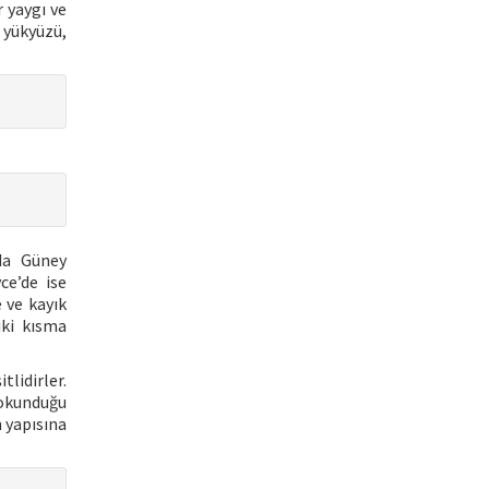
 yaygı ve
 yükyüzü,
da Güney
ce’de ise
 ve kayık
iki kısma
lidirler.
dokunduğu
n yapısına