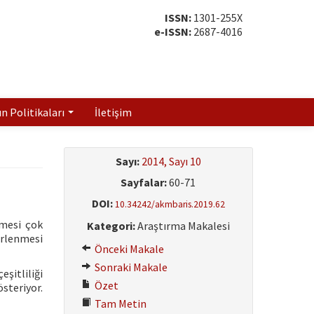
ISSN:
1301-255X
e-ISSN:
2687-4016
ın Politikaları
İletişim
Sayı:
2014, Sayı 10
Sayfalar:
60-71
DOI:
10.34242/akmbaris.2019.62
şmesi çok
Kategori:
Araştırma Makalesi
irlenmesi
Önceki Makale
Sonraki Makale
eşitliliği
Özet
steriyor.
Tam Metin