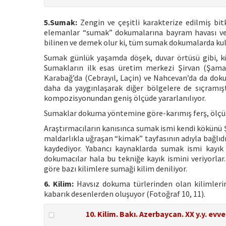
5.Sumak:
Zengin ve çeşitli karakterize edilmiş bitk
elemanlar “sumak” dokumalarına bayram havası ver
bilinen ve demek olur ki, tüm sumak dokumalarda kull
Sumak günlük yaşamda döşek, duvar örtüsü gibi, kü
Sumakların ilk esas üretim merkezi Şirvan (Şama
Karabağ’da (Cebrayıl, Laçin) ve Nahcevan’da da dok
daha da yaygınlaşarak diğer bölgelere de sıçramış
kompozisyonundan geniş ölçüde yararlanılıyor.
Sumaklar dokuma yöntemine göre-karımış ferş, ölçüle
Araştırmacıların kanısınca sumak ismi kendi kökünü Ş
maldarlıkla uğraşan “kimak” tayfasının adıyla bağlıdır.
kaydediyor. Yabancı kaynaklarda sumak ismi kayık t
dokumacılar hala bu tekniğe kayık ismini veriyorlar
göre bazı kilimlere sumaği kilim deniliyor.
6. Kilim:
Havsız dokuma türlerinden olan kilimler
kabarık desenlerden oluşuyor (Fotoğraf 10, 11).
10. Kilim. Bakı. Azerbaycan. XX y.y. evv