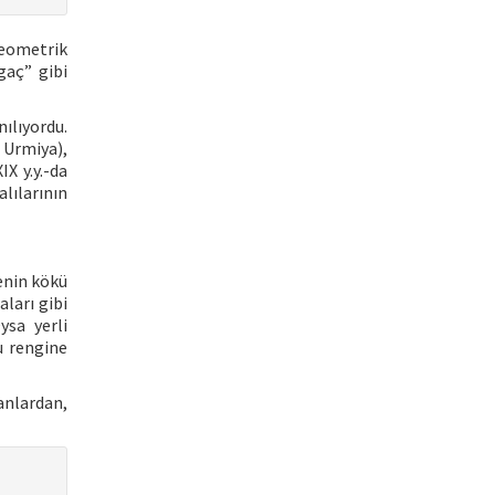
geometrik
gaç” gibi
ılıyordu.
Urmiya),
X y.y.-da
lılarının
enin kökü
aları gibi
ysa yerli
u rengine
anlardan,