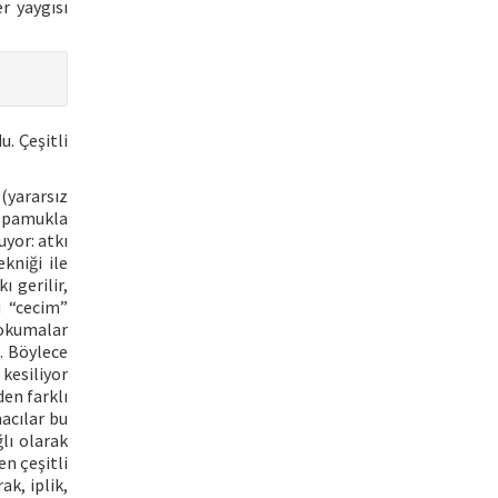
r yaygısı
. Çeşitli
(yararsız
a pamukla
yor: atkı
kniği ile
ı gerilir,
ü “cecim”
dokumalar
. Böylece
kesiliyor
den farklı
acılar bu
lı olarak
en çeşitli
ak, iplik,