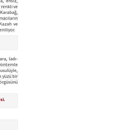
a, ensiz,
 renkli ve
n Karabağ,
macıların
 Kazah ve
niliyor.
ra, ladı-
 yöntemle
usulüyle,
 yüzü bir
 örgüsünü
si.