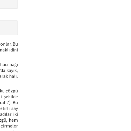
or lar. Bu
naklı dini
 hacı nağı
’da kayık,
arak halı,
tkı, çözgü
i şekilde
af 7). Bu
lirli say
dılar iki
özgü, hem
geçirmeler