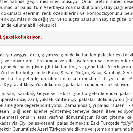
ritler halinde geçirilmesinden oluşuyor. Onun üretim süreci des
kumacılar palası tüm Azerbaycan’da makbul olan yatay çizgilerd
ir dokumacı eserinin renk özelliklerini ve kompozisyonunu bel
renk uyumlarını da değişiyor ve sonuçta palasların sayısız güzel ö
ün de kullanılabilir oluşu idi.
i. Şaxsi kolleksiyon.
er yaygısı, örtü, giyim vs. gibi de kullanılan palaslar eski devi
ş yer alıyorlardı. Hükümdar ve aile üyelerinin yas merasimleri
 genelde palas giyim gibi kullanılmış ve genellikle Azerbaycan 
ın her bir bölgesinde (Kuba, Şirvan, Muğan, Bakü, Karabağ, Genc
e bu bölgelerde üretilen en eski örnekler I-II y.y.-a ait M
 X y.y.-a ait Muğan’da dokunmuş palasların ününden söz ediliyor.
 Şirvan, Karabağ, Göyce ve Tebriz gibi bölgelerde ender palas 
arişle ince, zarif, yüksek kaliteli Çiyi palasları dokunuyordu (Fo
ekisine göre değerlendiriliyordu. Zamanında Çiyi palası “suzeni” - 
desen ipliğinden işleme yöntemi-çitemeyle desen ilave ediliyo
islenmesi onların esas vasfına dönüşmüştür. Fakat çiteme ke
adarıyla Çiyi palas-desenli palas demektir. Eski Türkçede “çi/yi”,
ektir. Günümüzde Azeri Türkçesinde dikme ve işleme anlamında k