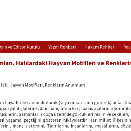
ayın ve Editör Kurulu
Yazar Rehberi
Hakem Rehberi
Yay
ları, Halılardaki Hayvan Motifleri ve Renklerin
 Halı, Hayvan Motifleri, Renklerin Anlamları
 hayallerde canlandırılarak (veya onları canlı görerek) anlatılma 
 sosyal ilişkilerine, dini inançlarına karşı bakış açılarının yoruml
yücülerin, Şamanların doğa üzerinde gördükleri resim ve şekilleri,
asıl yaşama geçtiğini gösteren hikâyelerdir. Her millet ülkesinin 
erini, inanç sistemini, Tanrılarını, insanlarını, masallarını, söyl