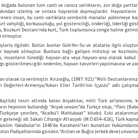
 doğada bulunan tüm canlı ve cansız varlıkların, zor doğa şartları
akından izlemiş ve onlara hayranlık duymuşlardır. Hayvanların
öğrenen insan, bu canlı varlıklara sembolik manalar yüklemeye baş
t vahşiliği, korkusuzluğu, yol göstericiliği, önderliği, liderliği gös
, Bozkurt Destanı’nda kurt, Türk toplumunca simge haline gelmiş
i olmuştur.
larla ilgilidir. Bütün bunlar Gök-Yer-Su ve atalarla ilgili oluştu
 kaynak olmuştur. Bunlara bağlı gelişen mitoloji ve kozmolo
n, insanların türediği hayvan-ata veya hayvan-ana olarak kabul 
ygı gösterilmesi gibi nedenler, hayvan tasvirleri yapılmasına ve z
.
n olarak ta verilmiştir. Kırzıoğlu, (1987: 921) “Milli Destanlarım
Değerleri-Armenya/Yukarı Eller Tarihi’nin İçyüzü” adlı çalışm
ştlük) tesiri altında kalan Arşaklılar, milli Türk an’anesine, 
arın hepsinin kullandığı “Arşak unvanı”da Türkçe olup, “Pars (Babu
 Türkçeye çevrilen, “Acaibü’l Mahlukaat” kitabı). Eski atalarımız
 geleneği idi: Sakalı Cihangir Afrasyab (M.Ö.654–626), Türk kayna
üslim Yakabular’ın 1046’da Karahanlı’ları bunaltan hükümdarın
tün Padişahlarında görülen “Arslan ve Buğra (erkek deve) unvanları