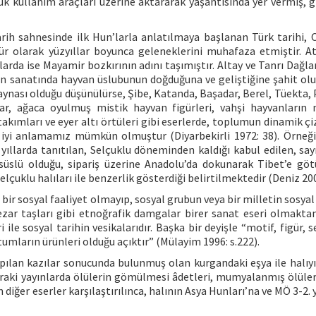
ük kullanım araçları üzerine aktararak yaşantısında yer vermiş, gi
arih sahnesinde ilk Hun’larla anlatılmaya başlanan Türk tarihi, 
r olarak yüzyıllar boyunca geleneklerini muhafaza etmiştir. Atl
arda ise Mayamir bozkırının adını taşımıştır. Altay ve Tanrı Dağla
erin sanatında hayvan üslubunun doğduğuna ve geliştiğine şahit ol
ynası olduğu düşünülürse, Şibe, Katanda, Başadar, Berel, Tüekta, P
lar, ağaca oyulmuş mistik hayvan figürleri, vahşi hayvanların
akımları ve eyer altı örtüleri gibi eserlerde, toplumun dinamik çiz
a iyi anlamamız mümkün olmuştur (Diyarbekirli 1972: 38). Örneğ
llarda tanıtılan, Selçuklu döneminden kaldığı kabul edilen, sayıl
süslü olduğu, sipariş üzerine Anadolu’da dokunarak Tibet’e göt
elçuklu halıları ile benzerlik gösterdiği belirtilmektedir (Deniz 200
bir sosyal faaliyet olmayıp, sosyal grubun veya bir milletin sosyal
mezar taşları gibi etnoğrafik damgalar birer sanat eseri olmaktan
 ile sosyal tarihin vesikalarıdır. Başka bir deyişle “motif, figür,
utumların ürünleri olduğu açıktır” (Mülayim 1996: s.222).
ılan kazılar sonucunda bulunmuş olan kurgandaki eşya ile halıyı 
nraki yayınlarda ölülerin gömülmesi âdetleri, mumyalanmış ölüleri
diğer eserler karşılaştırılınca, halının Asya Hunları’na ve MÖ 3-2. 