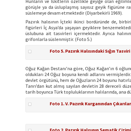
Hunların ve İskitlerin özellikle geyiğe olan eğilim
görüşle ya da üsluplaşmış sayısız geyik figürüne r
süslemeye devam etmektedir (Diyarbekirli 1969).
Pazırık halısının İçteki ikinci bordüründe de, birb
figürleri İç Asya’da yaşayan geyiklere benzemektedir
üslubuna ait tasvirleri içermektedir. Ayrıca halını
grifonlarla süslenmiştir. (Foto 5.)
Foto 5. Pazırık Halısındaki Sığın Tasviri
Oğuz Kağan Destanı’na göre, Oğuz Kağan’ın 6 oğlunu
oldukları 24 Oğuz boyuna kendi adlarını vermişlerdi
devlet örgütünü, hem de Oğuzların 24 boyunu hatırlat
Tanrı’dan kut almış sayılan devletin 28 dereceli düze
tarih boyunca Türk topluluklarının halılarında, ana dü
Foto 1. V. Pazırık Kurganından Çıkarılan
Foto 2. Pazırık Halısının Şematik Çizim