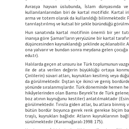
Avrasya hayvan üslubunda, İslam dünyasında ve
kullanılanlarından biri de kartal motifidir. Kartal i
arma ve totem olarak da kullanıldığı bilinmektedir. P
tanrılaştırılmış ve kutsal bir şekle büründüğü görül
Hun sanatında kartal motifinin önemli bir yer tut
inanışa göre Şaman’ların yeryüzüne bir kartal tarafı
düşüncesinden kaynaklandığı şeklinde açıklanabilir. A
ona yalvarır ve bundan sonra meydana gelen çocuğa d
edu.tr).
Halılarda geçen at unsuru ise Türk toplumunun vazg
ile de ata verilen değerin büyüklüğü ortaya konm
Çinlilerin) süvari atları, kuyrukları kesilmiş veya düğ
da görülmektedir. Dıştan içe ikinci ve geniş bordürd
yönünde sıralanmışlardır. Türk döneminde hemen hem
hikâyelerinden olan Bamsı Beyrek’te de Türk geleneğ
boz atının kuyruğunu kestiler) anlatılmaktadır (Esin
görülmektedir. Tırısla giden atlar, bu atlara binmiş ve
bütün bordür boyunca gerek renk gerekse biçim bakım
traşlı, kuyrukları bağlıdır. Atların kuyruklarının ba
sürülmektedir (Karamağaralı 1998: 175).