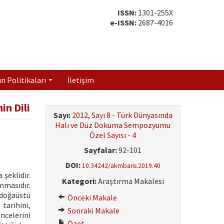
ISSN:
1301-255X
e-ISSN:
2687-4016
ın Politikaları
İletişim
in Dili
Sayı:
2012, Sayı 8 - Türk Dünyasında
Halı ve Düz Dokuma Sempozyumu
Özel Sayısı - 4
Sayfalar:
92-101
DOI:
10.34242/akmbaris.2019.40
şeklidir.
Kategori:
Araştırma Makalesi
anmasıdır.
 doğaüstü
Önceki Makale
tarihini,
Sonraki Makale
encelerini
Özet