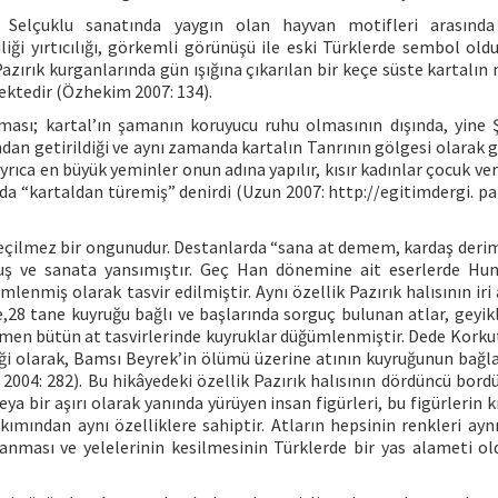
 Selçuklu sanatında yaygın olan hayvan motifleri arasınd
riliği yırtıcılığı, görkemli görünüşü ile eski Türklerde sembol ol
azırık kurganlarında gün ışığına çıkarılan bir keçe süste kartalın
mektedir (Özhekim 2007: 134).
ması; kartal’ın şamanın koruyucu ruhu olmasının dışında, yine
ndan getirildiği ve aynı zamanda kartalın Tanrının gölgesi olarak 
yrıca en büyük yeminler onun adına yapılır, kısır kadınlar çocuk ve
a “kartaldan türemiş” denirdi (Uzun 2007: http://egitimdergi. p
eçilmez bir ongunudur. Destanlarda “sana at demem, kardaş derim
uş ve sanata yansımıştır. Geç Han dönemine ait eserlerde Hun
ümlenmiş olarak tasvir edilmiştir. Aynı özellik Pazırık halısının iri
e,28 tane kuyruğu bağlı ve başlarında sorguç bulunan atlar, geyikl
en bütün at tasvirlerinde kuyruklar düğümlenmiştir. Dede Korku
i olarak, Bamsı Beyrek’in ölümü üzerine atının kuyruğunun bağla
 2004: 282). Bu hikâyedeki özellik Pazırık halısının dördüncü bord
ya bir aşırı olarak yanında yürüyen insan figürleri, bu figürlerin k
ından aynı özelliklere sahiptir. Atların hepsinin renkleri aynı,
ğlanması ve yelelerinin kesilmesinin Türklerde bir yas alameti old