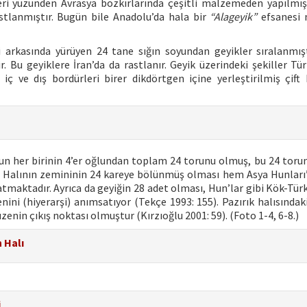
leri yüzünden Avrasya bozkırlarında çeşitli malzemeden yapılmış
astlanmıştır. Bugün bile Anadolu’da hala bir
“Alageyik”
efsanesi 
iri arkasında yürüyen 24 tane sığın soyundan geyikler sıralanmışt
. Bu geyiklere İran’da da rastlanır. Geyik üzerindeki şekiller Tü
n iç ve dış bordürleri birer dikdörtgen içine yerleştirilmiş çift
n her birinin 4’er oğlundan toplam 24 torunu olmuş, bu 24 torun
r. Halının zemininin 24 kareye bölünmüş olması hem Asya Hunları’
maktadır. Ayrıca da geyiğin 28 adet olması, Hun’lar gibi Kök-Türk
nini (hiyerarşi) anımsatıyor (Tekçe 1993: 155). Pazırık halısındak
zenin çıkış noktası olmuştur (Kırzıoğlu 2001: 59). (Foto 1-4, 6-8.)
 Halı
i