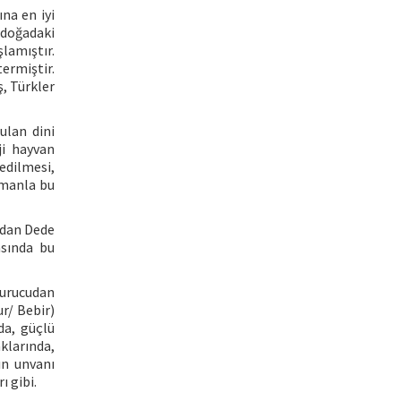
na en iyi
 doğadaki
lamıştır.
termiştir.
, Türkler
rulan dini
ji hayvan
edilmesi,
amanla bu
ızdan Dede
asında bu
kurucudan
r/ Bebir)
da, güçlü
klarında,
ın unvanı
 gibi.