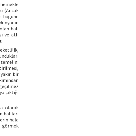
inmemekle
ğu (Ancak
en bugüne
 dünyanın
 olan halı
ı ve atlı
r.
ketlilik,
undukları
n temelini
irilmesi,
yakın bir
akımından
zgeçilmez
a çıktığı
ga olarak
 halıları
erin hala
de görmek