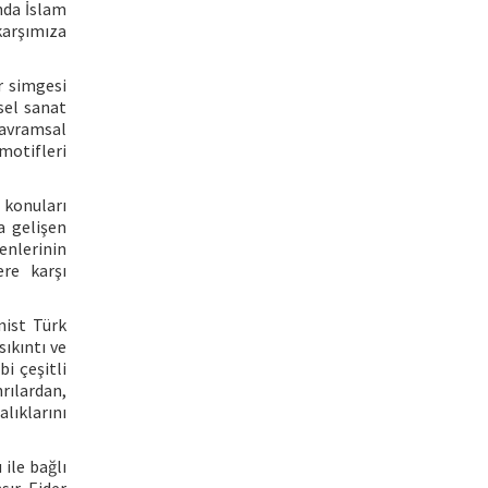
nda İslam
karşımıza
r simgesi
sel sanat
kavramsal
motifleri
 konuları
a gelişen
enlerinin
ere karşı
nist Türk
sıkıntı ve
bi çeşitli
rılardan,
alıklarını
 ile bağlı