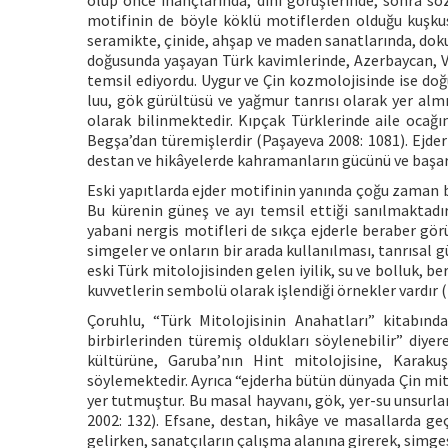
olup önce inançlarında, dini görüşlerinde, sonra sö
motifinin de böyle köklü motiflerden olduğu kuşkus
seramikte, çinide, ahşap ve maden sanatlarında, doku
doğusunda yaşayan Türk kavimlerinde, Azerbaycan, Vo
temsil ediyordu. Uygur ve Çin kozmolojisinde ise do
luu, gök gürültüsü ve yağmur tanrısı olarak yer almış
olarak bilinmektedir. Kıpçak Türklerinde aile ocağın
Begşa’dan türemişlerdir (Paşayeva 2008: 1081). Ejderh
destan ve hikâyelerde kahramanların gücünü ve başarıs
Eski yapıtlarda ejder motifinin yanında çoğu zaman beli
Bu kürenin güneş ve ayı temsil ettiği sanılmaktadır
yabani nergis motifleri de sıkça ejderle beraber gör
simgeler ve onların bir arada kullanılması, tanrısal 
eski Türk mitolojisinden gelen iyilik, su ve bolluk, 
kuvvetlerin sembolü olarak işlendiği örnekler vardır 
Çoruhlu, “Türk Mitolojisinin Anahatları” kitabınd
birbirlerinden türemiş oldukları söylenebilir” diy
kültürüne, Garuba’nın Hint mitolojisine, Karak
söylemektedir. Ayrıca “ejderha bütün dünyada Çin mito
yer tutmuştur. Bu masal hayvanı, gök, yer-su unsurl
2002: 132). Efsane, destan, hikâye ve masallarda geçe
gelirken, sanatçıların çalışma alanına girerek, simges