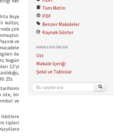
ttiği her
Tam Metin
PDF
Orta Asya
ı kültür,
Benzer Makaleler
rında çok
Kaynak Göster
unmuştur.
azırık ve
 mücadele
MAKALE BÖLÜMLERİ
gileri ile
Üst
in; bugün
Makale İçeriği
arı 12’yi
Şekil ve Tablolar
ürüldüğü,
0: 25).
 tarihinin
 öte, bir
 sembol ve
İskitlere
n tipleri
yüzyıllara