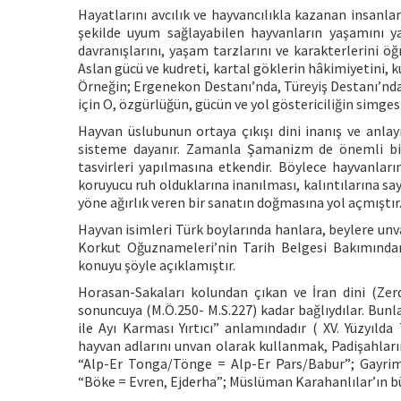
Hayatlarını avcılık ve hayvancılıkla kazanan insanlar
şekilde uyum sağlayabilen hayvanların yaşamını y
davranışlarını, yaşam tarzlarını ve karakterlerini 
Aslan gücü ve kudreti, kartal göklerin hâkimiyetini, kur
Örneğin; Ergenekon Destanı’nda, Türeyiş Destanı’nda
için O, özgürlüğün, gücün ve yol göstericiliğin simges
Hayvan üslubunun ortaya çıkışı dini inanış ve anlayış
sisteme dayanır. Zamanla Şamanizm de önemli bir
tasvirleri yapılmasına etkendir. Böylece hayvanları
koruyucu ruh olduklarına inanılması, kalıntılarına sa
yöne ağırlık veren bir sanatın doğmasına yol açmıştır
Hayvan isimleri Türk boylarında hanlara, beylere unva
Korkut Oğuznameleri’nin Tarih Belgesi Bakımından 
konuyu şöyle açıklamıştır.
Horasan-Sakaları kolundan çıkan ve İran dini (Zerdü
sonuncuya (M.Ö.250- M.S.227) kadar bağlıydılar. Bunl
ile Ayı Karması Yırtıcı” anlamındadır ( XV. Yüzyılda
hayvan adlarını unvan olarak kullanmak, Padişahların
“Alp-Er Tonga/Tönge = Alp-Er Pars/Babur”; Gayrim
“Böke = Evren, Ejderha”; Müslüman Karahanlılar’ın bü