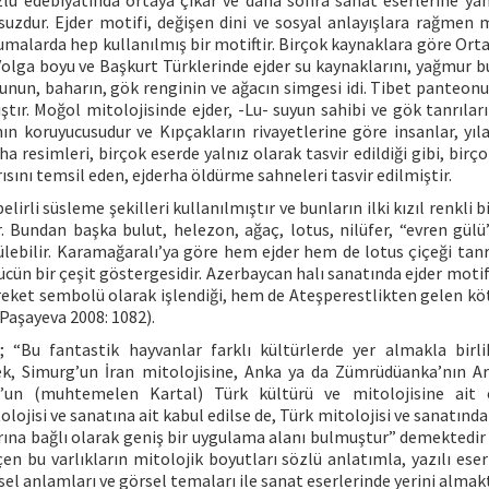
zlü edebiyatında ortaya çıkar ve daha sonra sanat eserlerine yans
uzdur. Ejder motifi, değişen dini ve sosyal anlayışlara rağmen 
malarda hep kullanılmış bir motiftir. Birçok kaynaklara göre Orta
lga boyu ve Başkurt Türklerinde ejder su kaynaklarını, yağmur bu
ğunun, baharın, gök renginin ve ağacın simgesi idi. Tibet panteon
tır. Moğol mitolojisinde ejder, -Lu- suyun sahibi ve gök tanrıları
ın koruyucusudur ve Kıpçakların rivayetlerine göre insanlar, yıla
a resimleri, birçok eserde yalnız olarak tasvir edildiği gibi, birç
ını temsil eden, ejderha öldürme sahneleri tasvir edilmiştir.
rli süsleme şekilleri kullanılmıştır ve bunların ilki kızıl renkli bi
. Bundan başka bulut, helezon, ağaç, lotus, nilüfer, “evren gülü
ülebilir. Karamağaralı’ya göre hem ejder hem de lotus çiçeği tanr
gücün bir çeşit göstergesidir. Azerbaycan halı sanatında ejder mot
bereket sembolü olarak işlendiği, hem de Ateşperestlikten gelen kö
(Paşayeva 2008: 1082).
a; “Bu fantastik hayvanlar farklı kültürlerde yer almakla birl
erek, Simurg’un İran mitolojisine, Anka ya da Zümrüdüanka’nın A
uş’un (muhtemelen Kartal) Türk kültürü ve mitolojisine ait 
lojisi ve sanatına ait kabul edilse de, Türk mitolojisi ve sanatınd
arına bağlı olarak geniş bir uygulama alanı bulmuştur” demektedir
n bu varlıkların mitolojik boyutları sözlü anlatımla, yazılı eserl
el anlamları ve görsel temaları ile sanat eserlerinde yerini almakt