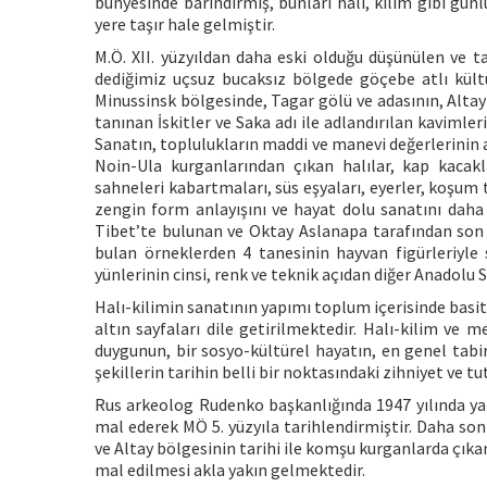
bünyesinde barındırmış, bunları halı, kilim gibi günl
yere taşır hale gelmiştir.
M.Ö. XII. yüzyıldan daha eski olduğu düşünülen ve t
dediğimiz uçsuz bucaksız bölgede göçebe atlı kültü
Minussinsk bölgesinde, Tagar gölü ve adasının, Altayl
tanınan İskitler ve Saka adı ile adlandırılan kaviml
Sanatın, toplulukların maddi ve manevi değerlerinin a
Noin-Ula kurganlarından çıkan halılar, kap kacak
sahneleri kabartmaları, süs eşyaları, eyerler, koşum t
zengin form anlayışını ve hayat dolu sanatını dah
Tibet’te bulunan ve Oktay Aslanapa tarafından son yı
bulan örneklerden 4 tanesinin hayvan figürleriyle 
yünlerinin cinsi, renk ve teknik açıdan diğer Anadolu S
Halı-kilimin sanatının yapımı toplum içerisinde basit 
altın sayfaları dile getirilmektedir. Halı-kilim ve 
duygunun, bir sosyo-kültürel hayatın, en genel tabiri
şekillerin tarihin belli bir noktasındaki zihniyet ve t
Rus arkeolog Rudenko başkanlığında 1947 yılında yap
mal ederek MÖ 5. yüzyıla tarihlendirmiştir. Daha so
ve Altay bölgesinin tarihi ile komşu kurganlarda çıkan 
mal edilmesi akla yakın gelmektedir.