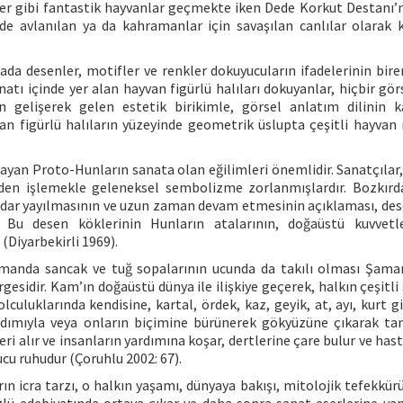
der gibi fantastik hayvanlar geçmekte iken Dede Korkut Destanı’
lde avlanılan ya da kahramanlar için savaşılan canlılar olarak 
a desenler, motifler ve renkler dokuyucuların ifadelerinin bire
atı içinde yer alan hayvan figürlü halıları dokuyanlar, hiçbir gör
 gelişerek gelen estetik birikimle, görsel anlatım dilinin 
yvan figürlü halıların yüzeyinde geometrik üslupta çeşitli hayvan 
şayan Proto-Hunların sanata olan eğilimleri önemlidir. Sanatçılar,
inden işlemekle geleneksel sembolizme zorlanmışlardır. Bozkırd
dar yayılmasının ve uzun zaman devam etmesinin açıklaması, des
. Bu desen köklerinin Hunların atalarının, doğaüstü kuvvetl
(Diyarbekirli 1969).
amanda sancak ve tuğ sopalarının ucunda da takılı olması Şama
esidir. Kam’ın doğaüstü dünya ile ilişkiye geçerek, halkın çeşitli 
culuklarında kendisine, kartal, ördek, kaz, geyik, at, ayı, kurt gi
dımıyla veya onların biçimine bürünerek gökyüzüne çıkarak tan
ri alır ve insanların yardımına koşar, dertlerine çare bulur ve hast
ucu ruhudur (Çoruhlu 2002: 67).
ın icra tarzı, o halkın yaşamı, dünyaya bakışı, mitolojik tefekkürü