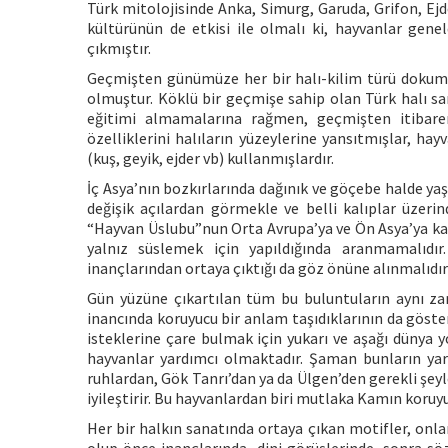
Türk mitolojisinde Anka, Simurg, Garuda, Grifon, Ej
kültürünün de etkisi ile olmalı ki, hayvanlar gene
çıkmıştır.
Geçmişten günümüze her bir halı-kilim türü dokumad
olmuştur. Köklü bir geçmişe sahip olan Türk halı san
eğitimi almamalarına rağmen, geçmişten itibaren
özelliklerini halıların yüzeylerine yansıtmışlar, ha
(kuş, geyik, ejder vb) kullanmışlardır.
İç Asya’nın bozkırlarında dağınık ve göçebe halde ya
değişik açılardan görmekle ve belli kalıplar üzer
“Hayvan Üslubu”nun Orta Avrupa’ya ve Ön Asya’ya ka
yalnız süslemek için yapıldığında aranmamalıdır
inançlarından ortaya çıktığı da göz önüne alınmalıdır 
Gün yüzüne çıkartılan tüm bu buluntuların aynı z
inancında koruyucu bir anlam taşıdıklarının da gösterg
isteklerine çare bulmak için yukarı ve aşağı dünya yol
hayvanlar yardımcı olmaktadır. Şaman bunların yar
ruhlardan, Gök Tanrı’dan ya da Ülgen’den gerekli şeyle
iyileştirir. Bu hayvanlardan biri mutlaka Kamın koruy
Her bir halkın sanatında ortaya çıkan motifler, onlar