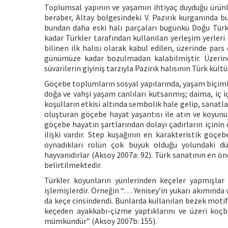
Toplumsal yapının ve yaşamın ihtiyaç duyduğu ürünle
beraber, Altay bölgesindeki V. Pazırık kurganında b
bundan daha eski halı parçaları bugünkü Doğu Türk
kadar Türkler tarafından kullanılan yerleşim yerleri
bilinen ilk halısı olarak kabul edilen, üzerinde pars
günümüze kadar bozulmadan kalabilmiştir. Üzerinde
süvarilerin giyiniş tarzıyla Pazırık halısının Türk kü
Göçebe toplumların sosyal yapılarında, yaşam biçiml
doğa ve vahşi yaşam canlıları kutsanmış; daima, iç i
koşulların etkisi altında sembolik hale gelip, sanatl
oluşturan göçebe hayat yaşantısı ile atın ve koyunun
göçebe hayatın şartlarından dolayı çadırların içinin
ilişki vardır. Step kuşağının en karakteristik göçe
oynadıkları rolün çok büyük olduğu yolundaki dü
hayvanıdırlar (Aksoy 2007a: 92). Türk sanatının en ön
belirtilmektedir.
Türkler koyunların yünlerinden keçeler yapmışlar 
işlemişlerdir. Örneğin “… Yenisey’in yukarı akımında
da keçe cinsindendi. Bunlarda kullanılan bezek motif
keçeden ayakkabı-çizme yaptıklarını ve üzeri koçb
mümkündür” (Aksoy 2007b: 155).