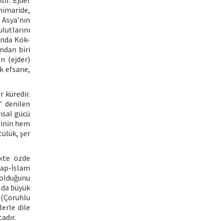
ır. Ejder
mimaride,
 Asya’nın
lutlarını
unda Kök-
ndan biri
n (ejder)
ok efsane,
r küredir.
” denilen
ısal gücü
ifinin hem
tülük, şer
ikte özde
rap-İslam
olduğunu
a da büyük
 (Çoruhlu
erle dile
adır.