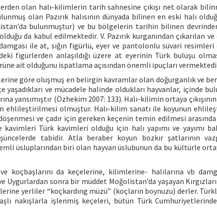
rden olan halı-kilimlerin tarih sahnesine çıkışı net olarak bil
ulunmuş olan Pazırık halısının dünyada bilinen en eski halı oldu
istan’da bulunmuştur) ve bu bölgelerin tarihin bilinen devrind
 olduğu da kabul edilmektedir. V. Pazırık kurganından çıkarılan ve
 damgası ile at, sığın figürlü, eyer ve pantolonlu süvari resimleri
ki figürlerden anlaşıldığı üzere at eyerinin Türk buluşu olmas
ltürüne ait olduğunu ispatlama açısından önemli ipuçları vermektedi
erine göre oluşmuş en belirgin kavramlar olan doğurganlık ve bere
çe yaşadıkları ve mücadele halinde oldukları hayvanlar, içinde bul
arına yansımıştır (Özhekim 2007: 133). Halı-kilimin ortaya çıkışını
 ehlileştirilmesi olmuştur. Halı-kilim sanatı ile koyunun ehlileşt
 döşenmesi ve çadır için gereken keçenin temin edilmesi arasında 
be kavimleri Türk kavimleri olduğu için halı yapımı ve yayımı b
şüncelerde tabidir. Atla beraber koyun bozkır şatlarının va
emli üsluplarından biri olan hayvan üslubunun da bu kültürle ortay
ve koçbaşlarını da keçelerine, kilimlerine- halılarına vb dam
 ve Uygurlardan sonra bir müddet Moğolistan’da yaşayan Kırgızların
lerine yerliler “koçkardıng müzü” (koçların boynuzu) derler. Türkl
aşlı nakışlarla işlenmiş keçeleri, bütün Türk Cumhuriyetlerin