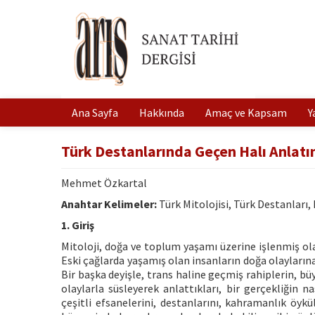
Ana Sayfa
Hakkında
Amaç ve Kapsam
Y
Türk Destanlarında Geçen Halı Anlatım
Mehmet Özkartal
Anahtar Kelimeler:
Türk Mitolojisi, Türk Destanları,
1. Giriş
Mitoloji, doğa ve toplum yaşamı üzerine işlenmiş olan
Eski çağlarda yaşamış olan insanların doğa olaylarına,
Bir başka deyişle, trans haline geçmiş rahiplerin, bü
olaylarla süsleyerek anlattıkları, bir gerçekliğin n
çeşitli efsanelerini, destanlarını, kahramanlık öykül