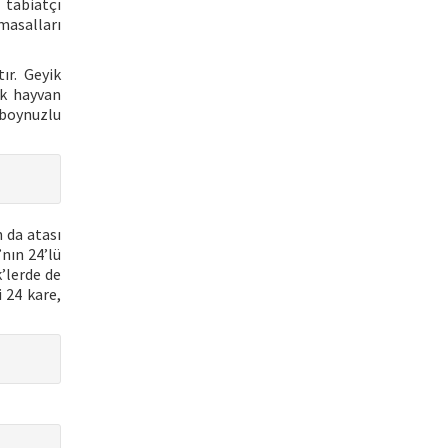
 tabiatçı
masalları
ır. Geyik
rk hayvan
 boynuzlu
 da atası
nın 24’lü
’lerde de
i 24 kare,