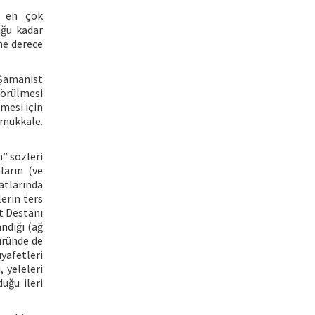
a en çok
duğu kadar
 ne derece
 Şamanist
görülmesi
rmesi için
amukkale.
” sözleri
ların (ve
 atlarında
erin ters
t Destanı
ndığı (ağ
üründe de
ıyafetleri
 yeleleri
uğu ileri