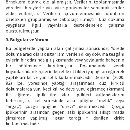
örneklem olarak ele alınmıştır. Verilerin toplanmasında
yöredeki bireylerle yüz yüze görüşmeler yapılarak veriler
elde edilmiştir. Verilerin çözümlenmesinde ürünlerin
özellikleri gruplanmış ve tablolaştırılmıştır. Düz dokuma
yaygılarla ilgili yayınlarla desteklenerek çalışma
oluşturulmuştur.
3. Bulgular ve Yorum
Bu bölgelerde yapılan alan çalışması sonucunda; Yörede
dokuma aracı olarak ıstar ismi verilen dikey dokuma tezgâhı
evlerin bir odasında giriş kısmında veya yaylalarda bahçenin
bir bölümünde kurulmuştur. Dokumalarda kendi
koyunlarından keçilerinden elde ettikleri yapağıları eğirerek
yaptıkları kıl ve yün iplik kullanılmaktadır. Deniz’in (2000:
92) İçel yöresinde yaptığı araştırmada düz kirkitli
dokumalarda yün, keçi kılı ve deve yünü eğirtmeç (kırman)
ile eğirerek iplik ürettikleri iplikleri kullandıklarını
belirtmiştir. İçel yöresinde atkı ipliğine “melik” veya
“argaç”, çözgü ipliğine “direzi” denilmektedir. Çözgü
ipliklerinin arasından geçen atkı ipliklerini sıkıştırmada
şimşirden yapılmış “ıstar tarağı “ denilen kirkit
kullanılmaktadır.