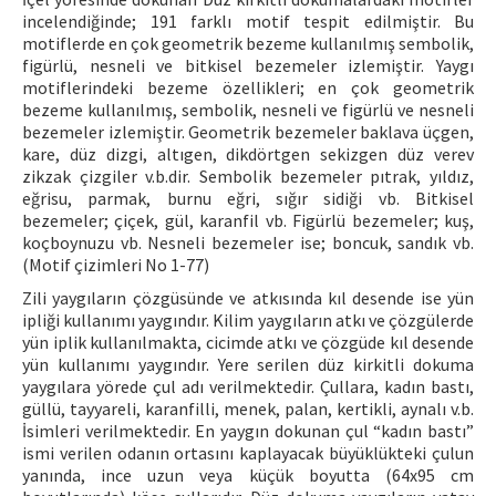
incelendiğinde; 191 farklı motif tespit edilmiştir. Bu
motiflerde en çok geometrik bezeme kullanılmış sembolik,
figürlü, nesneli ve bitkisel bezemeler izlemiştir. Yaygı
motiflerindeki bezeme özellikleri; en çok geometrik
bezeme kullanılmış, sembolik, nesneli ve figürlü ve nesneli
bezemeler izlemiştir. Geometrik bezemeler baklava üçgen,
kare, düz dizgi, altıgen, dikdörtgen sekizgen düz verev
zikzak çizgiler v.b.dir. Sembolik bezemeler pıtrak, yıldız,
eğrisu, parmak, burnu eğri, sığır sidiği vb. Bitkisel
bezemeler; çiçek, gül, karanfil vb. Figürlü bezemeler; kuş,
koçboynuzu vb. Nesneli bezemeler ise; boncuk, sandık vb.
(Motif çizimleri No 1-77)
Zili yaygıların çözgüsünde ve atkısında kıl desende ise yün
ipliği kullanımı yaygındır. Kilim yaygıların atkı ve çözgülerde
yün iplik kullanılmakta, cicimde atkı ve çözgüde kıl desende
yün kullanımı yaygındır. Yere serilen düz kirkitli dokuma
yaygılara yörede çul adı verilmektedir. Çullara, kadın bastı,
güllü, tayyareli, karanfilli, menek, palan, kertikli, aynalı v.b.
İsimleri verilmektedir. En yaygın dokunan çul “kadın bastı”
ismi verilen odanın ortasını kaplayacak büyüklükteki çulun
yanında, ince uzun veya küçük boyutta (64x95 cm