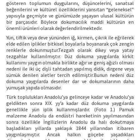
gösteren toplumun duygularını, düşüncelerini, sanatsal
beğenilerini ve kültürel özelliklerini yansıtan “geleneksel”
yapısıyla geçmişte ve günümüzde yaşayan ulusal kültürün
bir parçasıdır. Böylece dokumacılık maddi kültürün en
önemli ürünleri olarak değerlendirilmektedir.
Yün, tiftik veya deve yününden iğ, kirmen, çıkrık ile eğrilerek
elde edilen iplikler bitkisel boyalarla boyanarak çok zengin
renklerle dokunmuştur.Tezgah olarak dikey veya yatay
tezgahlar kullanılmıştır. Düz dokuma yaygılarda kirkit
kullanımı yaygın olmakla birlikte ağır ve geniş ağızlı olması
nedeni ile iki üç dişli tahtadan yapılmış didik, dirgene veya
sümük denilen aletler tercih edilmiştir.Bunun nedeni düz
dokuma yaygılarda desenler dar ve dokumalarının daha
yumuşak yapıda olmasıdır.
Türk toplulukları Anadolu’ya gelinceye kadar ve Anadolu’ya
geldikten sonra XIX. yy’a kadar düz dokuma yaygılarda
genellikle yün iplik kullanmışlardır. (Foto 1.) Pamuk
malzeme Anadolu da endüstri hareketinin yayılmasından
sonra özellikle İngilizlerin Anadolu da halı dokutmaya
başladıkları yıllarda yaklaşık 1844 yıllarından itibaren
yaygınlaşmıştır. Ancak halkın göçebe yaşadıkları