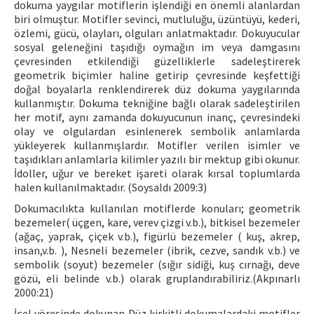
dokuma yaygılar motiflerin işlendiği en önemli alanlardan
biri olmuştur. Motifler sevinci, mutluluğu, üzüntüyü, kederi,
özlemi, gücü, olayları, olguları anlatmaktadır. Dokuyucular
sosyal geleneğini taşıdığı oymağın im veya damgasını
çevresinden etkilendiği güzelliklerle sadeleştirerek
geometrik biçimler haline getirip çevresinde keşfettiği
doğal boyalarla renklendirerek düz dokuma yaygılarında
kullanmıştır. Dokuma tekniğine bağlı olarak sadeleştirilen
her motif, aynı zamanda dokuyucunun inanç, çevresindeki
olay ve olgulardan esinlenerek sembolik anlamlarda
yükleyerek kullanmışlardır. Motifler verilen isimler ve
taşıdıkları anlamlarla kilimler yazılı bir mektup gibi okunur.
İdoller, uğur ve bereket işareti olarak kırsal toplumlarda
halen kullanılmaktadır. (Soysaldı 2009:3)
Dokumacılıkta kullanılan motiflerde konuları; geometrik
bezemeler( üçgen, kare, verev çizgi v.b.), bitkisel bezemeler
(ağaç, yaprak, çiçek v.b.), figürlü bezemeler ( kuş, akrep,
insan,v.b. ), Nesneli bezemeler (ibrik, cezve, sandık v.b.) ve
sembolik (soyut) bezemeler (sığır sidiği, kuş cırnağı, deve
gözü, eli belinde v.b.) olarak gruplandırabiliriz.(Akpınarlı
2000:21)
İçel yöresinde dokunan Düz kirkitli dokumalardaki motifler