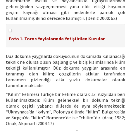
dönemlerde avcılık ve hayvancılıkla uğraştıklarından
geleneğinden vazgeçmemesi yünü elde ettiği koyunun
geçim kaynağı olması gibi nedenlerle pamuk çok
kullanılmamış ikinci derecede kalmıştır. (Deniz 2000: 62)
Foto 1. Toros Yaylalarında Yetiştirilen Kuzular
Düz dokuma yaygılarda dokuyucunun dokumada kullanacağı
teknik ne olursa olsun başlangıç ve bitiş kısımlarında kilim
tekniği kullanılmıştır. Düz dokuma yaygılar arasında en
tanınmış olan kilim; çözgülerin atkılar tarafından
tamamen gizlendiği atkı yüzlü dokumalar olarak
tanımlanmaktadır.
“Kilim” kelimesi Türkçe bir kelime olarak 13. Yüzyıldan beri
kullanılmaktadır. Kilim geleneksel bir dokuma tekniği
olarak çeşitli yabancı dillerde de aynı söylenmektedir.
“Ukraynaca’da “kylym”, Polonya dilinde “kilim”, Bulgarca’da
ve Sırpça’da “kilim” Romence’de ise “chilim”dir. (Acar, 1982;
Onuk, Akpınarlı 2004:17)