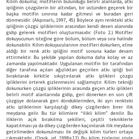
Kilim dokuma; motiflerin bulunduğu belirli alanlarda, atkı
ipliğinin çözgülerin bir altından, bir üstünden geçerek bir
başka motifin sınırına kadar gitmesi ve buradan geri
dönmesidir. (Akpınarlı, 1997, 45) Böylece aynı renkteki atkı
ipliğinin çözgü ipliklerinin arasından kendi desen alanında
gidip gelerek motifleri oluşturmasıdır. (Foto 2.) Motifler
dokuyucunun isteğine göre bölüm, bölüm veya sıra halinde
dokunabilir. Kilim dokuyucularının motifleri dokurken, eline
aldığı bir renk atkı ipliğini motif sonuna kadar devam
ettirmektir. Bu şekilde yapılan dokuma daha kolay ve az
zamanda yapılmaktadır. Uygulanan motifin bir tarafından
diğer tarafına açılan ağızlıktan geçirilen atkı ipliği bol
bırakılarak kirkitle sıkıştırılarak atkı iplikleri çözgü
ipliklerini örterek gizlenmesini sağlamıştır. Kilim tekniği
dokunurken çözgü ipliklerinin arasında geçen atkı iplikleri
belirli motif alanlarında gidip, geri dönerken en son çift
çözgüye dolanarak geri döndüklerinden, iki ayrı renkteki
atkı ipliklerinin karşılaştığı dikey çizgilerden birer ilik
meydana gelir. Bu tür kilimlere “ilikli kilim” denilir. Bu
iliklerin açık bırakılma şekilleri, çeşitli tekniklerle
kapatılması ya da dikey çizgilerden kaçınılarak ilik meydana
getirilmeden dokunulması ile değişik kilim türleri ortaya
çıkmaktadır. (Onuk, vd. 1998a:12) Bu kilim türlerini şöyle