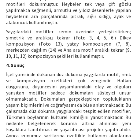
motifleri dokunmuştur. Heybeler tek veya çift gözlü
yapılmakta seğmenli, armutlu ve yıldız desenlerle yapılan
heybelerin ara parçalarında pıtrak, sığır sidiği, ayak ve
alaboncuk kullanılmıştır.
Yaygılardaki motifler zemin üzerinde yerleştirilirken;
simetrik ve aralıksız tekrar (Foto 3, 4, 5, 6.) Dikey
kompozisyon (Foto 13), yatay kompozisyon (7, 8),
merkezden dağılım (14) ve Ana ara motif aralıklı tekrar (9,
10, 11, 12) kompozisyon şekilleri kullanılmıştır.
4. Sonuç
İçel yöresinde dokunan düz dokuma yaygılarda motif, renk
ve kompozisyon özellikleri çok zengindir. Halkın
duygusunu, düşüncesini yaşamlarındaki olay ve olguları
yansıtan motifler sadece dokumaları süsleyici unsur
olmamaktadır. Dokumaları gerçekleştiren toplulukların
yaşam biçimlerini ve coğrafyasını da bize anlatmaktadır. Bu
çalışmada düz dokuma yaygılardaki tespit edilen motifler,
Türkmen boylarının kültürel kimliğini yansıtmaktadır. Bu
nedenle belgelenerek koruma altına alınması yeni
kuşaklara tanıtılması ve yaşatılması projeler yapılmalıdır.
Ayrıca günümüz şartlarına özellikle kullanım alanlarına