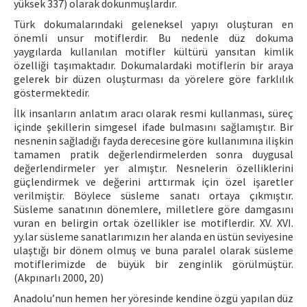
yüksek 337) olarak dokunmuşlardır.
Türk dokumalarındaki geleneksel yapıyı oluşturan en
önemli unsur motiflerdir. Bu nedenle düz dokuma
yaygılarda kullanılan motifler kültürü yansıtan kimlik
özelliği taşımaktadır. Dokumalardaki motiflerin bir araya
gelerek bir düzen oluşturması da yörelere göre farklılık
göstermektedir.
İlk insanların anlatım aracı olarak resmi kullanması, süreç
içinde şekillerin simgesel ifade bulmasını sağlamıştır. Bir
nesnenin sağladığı fayda derecesine göre kullanımına ilişkin
tamamen pratik değerlendirmelerden sonra duygusal
değerlendirmeler yer almıştır. Nesnelerin özelliklerini
güçlendirmek ve değerini arttırmak için özel işaretler
verilmiştir. Böylece süsleme sanatı ortaya çıkmıştır.
Süsleme sanatının dönemlere, milletlere göre damgasını
vuran en belirgin ortak özellikler ise motiflerdir. XV. XVI.
yy.lar süsleme sanatlarımızın her alanda en üstün seviyesine
ulaştığı bir dönem olmuş ve buna paralel olarak süsleme
motiflerimizde de büyük bir zenginlik görülmüştür.
(Akpınarlı 2000, 20)
Anadolu’nun hemen her yöresinde kendine özgü yapılan düz