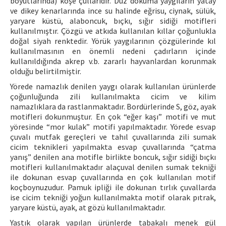
boyutlarında) köşe çullarıdır. Düz dokuma yaygıların yatay
ve dikey kenarlarında ince su halinde eğrisu, ciynak, sülük,
yaryare küstü, alaboncuk, bıçkı, sığır sidiği motifleri
kullanılmıştır. Çözgü ve atkıda kullanılan kıllar çoğunlukla
doğal siyah renktedir. Yörük yaygılarının çözgülerinde kıl
kullanılmasının en önemli nedeni çadırların içinde
kullanıldığında akrep v.b. zararlı hayvanlardan korunmak
olduğu belirtilmiştir.
Yörede namazlık denilen yaygı olarak kullanılan ürünlerde
çoğunluğunda zili kullanılmakta cicim ve kilim
namazlıklara da rastlanmaktadır. Bordürlerinde S, göz, ayak
motifleri dokunmuştur. En çok “eğer kaşı” motifi ve mut
yöresinde “mor kulak” motifi yapılmaktadır. Yörede esvap
çuvalı mutfak gereçleri ve tahıl çuvallarında zili sumak
cicim teknikleri yapılmakta esvap çuvallarında “çatma
yanış” denilen ana motifle birlikte boncuk, sığır sidiği bıçkı
motifleri kullanılmaktadır alaçuval denilen sumak tekniği
ile dokunan esvap çuvallarında en çok kullanılan motif
koçboynuzudur. Pamuk ipliği ile dokunan tırlık çuvallarda
ise cicim tekniği yoğun kullanılmakta motif olarak pıtrak,
yaryare küstü, ayak, at gözü kullanılmaktadır.
Yastık olarak yapılan ürünlerde tabakalı menek gül