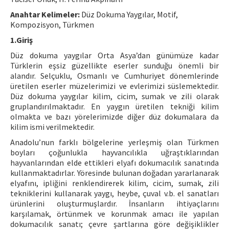
Hakem Rehberi
Anahtar Kelimeler:
Düz Dokuma Yaygılar, Motif,
Kompozisyon, Türkmen
Yayın Politikaları
1.Giriş
İletişim
Düz dokuma yaygılar Orta Asya’dan günümüze kadar
Türklerin eşsiz güzellikte eserler sunduğu önemli bir
alandır. Selçuklu, Osmanlı ve Cumhuriyet dönemlerinde
üretilen eserler müzelerimizi ve evlerimizi süslemektedir.
Düz dokuma yaygılar kilim, cicim, sumak ve zili olarak
gruplandırılmaktadır. En yaygın üretilen tekniği kilim
olmakta ve bazı yörelerimizde diğer düz dokumalara da
kilim ismi verilmektedir.
Anadolu’nun farklı bölgelerine yerleşmiş olan Türkmen
boyları çoğunlukla hayvancılıkla uğraştıklarından
hayvanlarından elde ettikleri elyafı dokumacılık sanatında
kullanmaktadırlar. Yöresinde bulunan doğadan yararlanarak
elyafını, ipliğini renklendirerek kilim, cicim, sumak, zili
tekniklerini kullanarak yaygı, heybe, çuval v.b. el sanatları
ürünlerini oluşturmuşlardır. İnsanların ihtiyaçlarını
karşılamak, örtünmek ve korunmak amacı ile yapılan
dokumacılık sanatı; çevre şartlarına göre değişiklikler