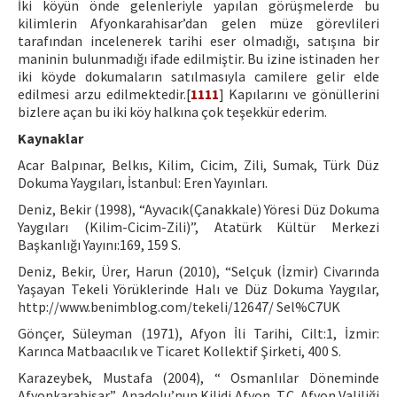
İki köyün önde gelenleriyle yapılan görüşmelerde bu
kilimlerin Afyonkarahisar’dan gelen müze görevlileri
tarafından incelenerek tarihi eser olmadığı, satışına bir
maninin bulunmadığı ifade edilmiştir. Bu izine istinaden her
iki köyde dokumaların satılmasıyla camilere gelir elde
edilmesi arzu edilmektedir.[
1111
] Kapılarını ve gönüllerini
bizlere açan bu iki köy halkına çok teşekkür ederim.
Kaynaklar
Acar Balpınar, Belkıs, Kilim, Cicim, Zili, Sumak, Türk Düz
Dokuma Yaygıları, İstanbul: Eren Yayınları.
Deniz, Bekir (1998), “Ayvacık(Çanakkale) Yöresi Düz Dokuma
Yaygıları (Kilim-Cicim-Zili)”, Atatürk Kültür Merkezi
Başkanlığı Yayını:169, 159 S.
Deniz, Bekir, Ürer, Harun (2010), “Selçuk (İzmir) Civarında
Yaşayan Tekeli Yörüklerinde Halı ve Düz Dokuma Yaygılar,
http://www.benimblog.com/tekeli/12647/ Sel%C7UK
Gönçer, Süleyman (1971), Afyon İli Tarihi, Cilt:1, İzmir:
Karınca Matbaacılık ve Ticaret Kollektif Şirketi, 400 S.
Karazeybek, Mustafa (2004), “ Osmanlılar Döneminde
Afyonkarahisar”, Anadolu’nun Kilidi Afyon, T.C. Afyon Valiliği