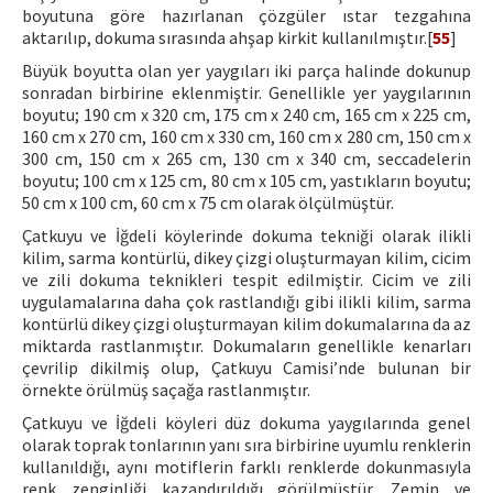
boyutuna göre hazırlanan çözgüler ıstar tezgahına
aktarılıp, dokuma sırasında ahşap kirkit kullanılmıştır.[
55
]
Büyük boyutta olan yer yaygıları iki parça halinde dokunup
sonradan birbirine eklenmiştir. Genellikle yer yaygılarının
boyutu; 190 cm x 320 cm, 175 cm x 240 cm, 165 cm x 225 cm,
160 cm x 270 cm, 160 cm x 330 cm, 160 cm x 280 cm, 150 cm x
300 cm, 150 cm x 265 cm, 130 cm x 340 cm, seccadelerin
boyutu; 100 cm x 125 cm, 80 cm x 105 cm, yastıkların boyutu;
50 cm x 100 cm, 60 cm x 75 cm olarak ölçülmüştür.
Çatkuyu ve İğdeli köylerinde dokuma tekniği olarak ilikli
kilim, sarma kontürlü, dikey çizgi oluşturmayan kilim, cicim
ve zili dokuma teknikleri tespit edilmiştir. Cicim ve zili
uygulamalarına daha çok rastlandığı gibi ilikli kilim, sarma
kontürlü dikey çizgi oluşturmayan kilim dokumalarına da az
miktarda rastlanmıştır. Dokumaların genellikle kenarları
çevrilip dikilmiş olup, Çatkuyu Camisi’nde bulunan bir
örnekte örülmüş saçağa rastlanmıştır.
Çatkuyu ve İğdeli köyleri düz dokuma yaygılarında genel
olarak toprak tonlarının yanı sıra birbirine uyumlu renklerin
kullanıldığı, aynı motiflerin farklı renklerde dokunmasıyla
renk zenginliği kazandırıldığı görülmüştür. Zemin ve