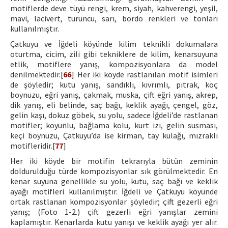
motiflerde deve tüyü rengi, krem, siyah, kahverengi, yeşil,
mavi, lacivert, turuncu, sarı, bordo renkleri ve tonları
kullanılmıştır.
Çatkuyu ve İğdeli köyünde kilim teknikli dokumalara
oturtma, cicim, zili gibi tekniklere de kilim, kenarsuyuna
etlik, motiflere yanış, kompozisyonlara da model
denilmektedir.[
66
] Her iki köyde rastlanılan motif isimleri
de şöyledir; kutu yanış, sandıklı, kıvrımlı, pıtrak, koç
boynuzu, eğri yanış, çakmak, muska, çift eğri yanış, akrep,
dik yanış, eli belinde, saç bağı, keklik ayağı, çengel, göz,
gelin kaşı, dokuz göbek, su yolu, sadece İğdeli’de rastlanan
motifler; koyunlu, bağlama kolu, kurt izi, gelin susması,
keçi boynuzu, Çatkuyu’da ise kirman, tay kulağı, mızraklı
motifleridir.[
77
]
Her iki köyde bir motifin tekrarıyla bütün zeminin
doldurulduğu türde kompozisyonlar sık görülmektedir. En
kenar suyuna genellikle su yolu, kutu, saç bağı ve keklik
ayağı motifleri kullanılmıştır. İğdeli ve Çatkuyu köyünde
ortak rastlanan kompozisyonlar şöyledir; çift gezerli eğri
yanış; (Foto 1-2.) çift gezerli eğri yanışlar zemini
kaplamıştır. Kenarlarda kutu yanışı ve keklik ayağı yer alır.