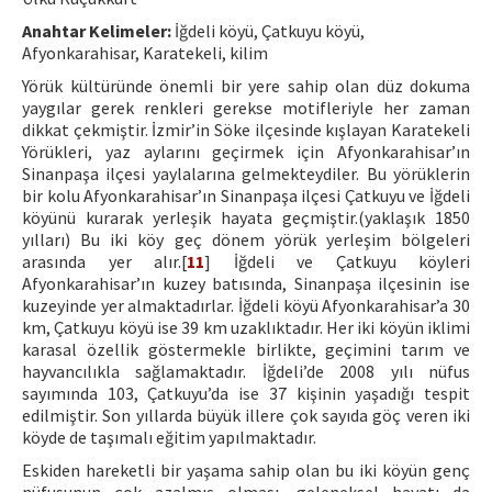
Hakem Rehberi
Anahtar Kelimeler:
İğdeli köyü, Çatkuyu köyü,
Afyonkarahisar, Karatekeli, kilim
Yayın Politikaları
Yörük kültüründe önemli bir yere sahip olan düz dokuma
İletişim
yaygılar gerek renkleri gerekse motifleriyle her zaman
dikkat çekmiştir. İzmir’in Söke ilçesinde kışlayan Karatekeli
Yörükleri, yaz aylarını geçirmek için Afyonkarahisar’ın
Sinanpaşa ilçesi yaylalarına gelmekteydiler. Bu yörüklerin
bir kolu Afyonkarahisar’ın Sinanpaşa ilçesi Çatkuyu ve İğdeli
köyünü kurarak yerleşik hayata geçmiştir.(yaklaşık 1850
yılları) Bu iki köy geç dönem yörük yerleşim bölgeleri
arasında yer alır.[
11
] İğdeli ve Çatkuyu köyleri
Afyonkarahisar’ın kuzey batısında, Sinanpaşa ilçesinin ise
kuzeyinde yer almaktadırlar. İğdeli köyü Afyonkarahisar’a 30
km, Çatkuyu köyü ise 39 km uzaklıktadır. Her iki köyün iklimi
karasal özellik göstermekle birlikte, geçimini tarım ve
hayvancılıkla sağlamaktadır. İğdeli’de 2008 yılı nüfus
sayımında 103, Çatkuyu’da ise 37 kişinin yaşadığı tespit
edilmiştir. Son yıllarda büyük illere çok sayıda göç veren iki
köyde de taşımalı eğitim yapılmaktadır.
Eskiden hareketli bir yaşama sahip olan bu iki köyün genç