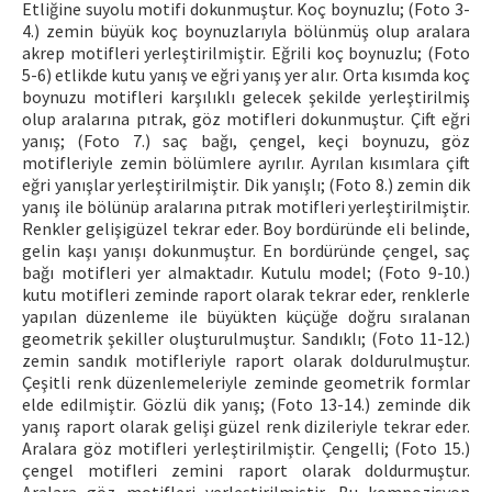
Etliğine suyolu motifi dokunmuştur. Koç boynuzlu; (Foto 3-
4.) zemin büyük koç boynuzlarıyla bölünmüş olup aralara
akrep motifleri yerleştirilmiştir. Eğrili koç boynuzlu; (Foto
5-6) etlikde kutu yanış ve eğri yanış yer alır. Orta kısımda koç
boynuzu motifleri karşılıklı gelecek şekilde yerleştirilmiş
olup aralarına pıtrak, göz motifleri dokunmuştur. Çift eğri
yanış; (Foto 7.) saç bağı, çengel, keçi boynuzu, göz
motifleriyle zemin bölümlere ayrılır. Ayrılan kısımlara çift
eğri yanışlar yerleştirilmiştir. Dik yanışlı; (Foto 8.) zemin dik
yanış ile bölünüp aralarına pıtrak motifleri yerleştirilmiştir.
Renkler gelişigüzel tekrar eder. Boy bordüründe eli belinde,
gelin kaşı yanışı dokunmuştur. En bordüründe çengel, saç
bağı motifleri yer almaktadır. Kutulu model; (Foto 9-10.)
kutu motifleri zeminde raport olarak tekrar eder, renklerle
yapılan düzenleme ile büyükten küçüğe doğru sıralanan
geometrik şekiller oluşturulmuştur. Sandıklı; (Foto 11-12.)
zemin sandık motifleriyle raport olarak doldurulmuştur.
Çeşitli renk düzenlemeleriyle zeminde geometrik formlar
elde edilmiştir. Gözlü dik yanış; (Foto 13-14.) zeminde dik
yanış raport olarak gelişi güzel renk dizileriyle tekrar eder.
Aralara göz motifleri yerleştirilmiştir. Çengelli; (Foto 15.)
çengel motifleri zemini raport olarak doldurmuştur.