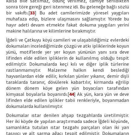
kalsa bile satılmaz, ödünç verilmez, camiye serildikten
sonra töre gereği geri istenmez idi. Bu geleneğe bağlı sözlü
bir vakıftı.[
33
] Bu adet camilerimizde yöresel yaygıları
muhafaza edip, bizlere ulaşmasını sağlamıştır. Yörede bu
hayır adeti devam etmekte fakat dokuma yaygıları yerini
makine halılarına ve kilimlerine bırakmıştır.
İğdeli ve Çatkuyu köyü camileri ve ulaşabildiğimiz evlerdeki
dokumaları incelediğimizde çözgü ve atkı ipliklerinde koyun
yünü, motiflerde yer yer koyun yününün yanı sıra deve
lifinden elde edilen ipliklerin de kullanılmış olduğu tespit
edilmiştir. Dokumalarda keçi kılı ve diğer iplik türlerine
rastlanmamıştır. Malzeme halkın kendi beslediği
hayvanlardan elde edilir, kırkılan yünler yıkanır, demir dişli
taraklarda taranır, dövülerek kabartılır, kirmanda eğrilip
dönem dönem köye gelen yün boyacıları tarafından
kimyasal boyalarla boyanırdı.[
44
] Ak yün, kara yün ve deve
lifinden elde edilen iplikler tabii renkleriyle, boyanmadan
dokumalarda kullanılmıştır.
Dokumalar ıstar denilen ahşap tezgahlarda üretilmiştir.
Her iki köyde de yapılan araştırmada sadece İğdeli köyünde,
samanlıkta tutulan ıstar tezgahı parçaları olan iki yan
taşıyıcı ve alt sarma ağacı tespit edilmiştir. Dokumaların