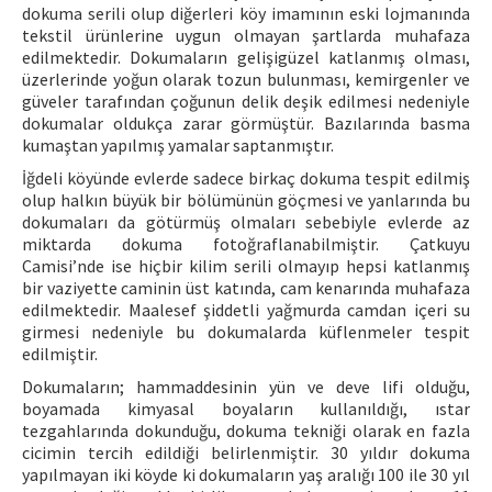
dokuma serili olup diğerleri köy imamının eski lojmanında
tekstil ürünlerine uygun olmayan şartlarda muhafaza
edilmektedir. Dokumaların gelişigüzel katlanmış olması,
üzerlerinde yoğun olarak tozun bulunması, kemirgenler ve
güveler tarafından çoğunun delik deşik edilmesi nedeniyle
dokumalar oldukça zarar görmüştür. Bazılarında basma
kumaştan yapılmış yamalar saptanmıştır.
İğdeli köyünde evlerde sadece birkaç dokuma tespit edilmiş
olup halkın büyük bir bölümünün göçmesi ve yanlarında bu
dokumaları da götürmüş olmaları sebebiyle evlerde az
miktarda dokuma fotoğraflanabilmiştir. Çatkuyu
Camisi’nde ise hiçbir kilim serili olmayıp hepsi katlanmış
bir vaziyette caminin üst katında, cam kenarında muhafaza
edilmektedir. Maalesef şiddetli yağmurda camdan içeri su
girmesi nedeniyle bu dokumalarda küflenmeler tespit
edilmiştir.
Dokumaların; hammaddesinin yün ve deve lifi olduğu,
boyamada kimyasal boyaların kullanıldığı, ıstar
tezgahlarında dokunduğu, dokuma tekniği olarak en fazla
cicimin tercih edildiği belirlenmiştir. 30 yıldır dokuma
yapılmayan iki köyde ki dokumaların yaş aralığı 100 ile 30 yıl