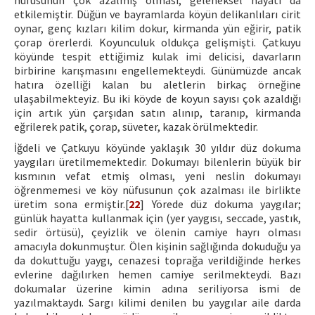
nüfusunun çok azalmış olması, geleneksel hayatı da
etkilemiştir. Düğün ve bayramlarda köyün delikanlıları cirit
oynar, genç kızları kilim dokur, kirmanda yün eğirir, patik
çorap örerlerdi. Koyunculuk oldukça gelişmişti. Çatkuyu
köyünde tespit ettiğimiz kulak imi delicisi, davarların
birbirine karışmasını engellemekteydi. Günümüzde ancak
hatıra özelliği kalan bu aletlerin birkaç örneğine
ulaşabilmekteyiz. Bu iki köyde de koyun sayısı çok azaldığı
için artık yün çarşıdan satın alınıp, taranıp, kirmanda
eğrilerek patik, çorap, süveter, kazak örülmektedir.
İğdeli ve Çatkuyu köyünde yaklaşık 30 yıldır düz dokuma
yaygıları üretilmemektedir. Dokumayı bilenlerin büyük bir
kısmının vefat etmiş olması, yeni neslin dokumayı
öğrenmemesi ve köy nüfusunun çok azalması ile birlikte
üretim sona ermiştir.[
22
] Yörede düz dokuma yaygılar;
günlük hayatta kullanmak için (yer yaygısı, seccade, yastık,
sedir örtüsü), çeyizlik ve ölenin camiye hayrı olması
amacıyla dokunmuştur. Ölen kişinin sağlığında dokuduğu ya
da dokuttuğu yaygı, cenazesi toprağa verildiğinde herkes
evlerine dağılırken hemen camiye serilmekteydi. Bazı
dokumalar üzerine kimin adına seriliyorsa ismi de
yazılmaktaydı. Sargı kilimi denilen bu yaygılar aile darda