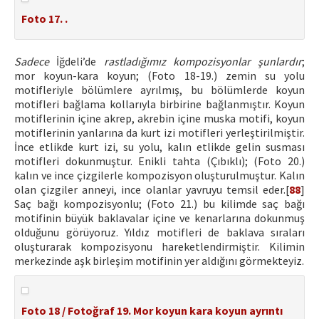
Foto 17. .
Sadece
İğdeli’de
rastladığımız kompozisyonlar şunlardır
;
mor koyun-kara koyun; (Foto 18-19.) zemin su yolu
motifleriyle bölümlere ayrılmış, bu bölümlerde koyun
motifleri bağlama kollarıyla birbirine bağlanmıştır. Koyun
motiflerinin içine akrep, akrebin içine muska motifi, koyun
motiflerinin yanlarına da kurt izi motifleri yerleştirilmiştir.
İnce etlikde kurt izi, su yolu, kalın etlikde gelin susması
motifleri dokunmuştur. Enikli tahta (Çıbıklı); (Foto 20.)
kalın ve ince çizgilerle kompozisyon oluşturulmuştur. Kalın
olan çizgiler anneyi, ince olanlar yavruyu temsil eder.[
88
]
Saç bağı kompozisyonlu; (Foto 21.) bu kilimde saç bağı
motifinin büyük baklavalar içine ve kenarlarına dokunmuş
olduğunu görüyoruz. Yıldız motifleri de baklava sıraları
oluşturarak kompozisyonu hareketlendirmiştir. Kilimin
merkezinde aşk birleşim motifinin yer aldığını görmekteyiz.
Foto 18 / Fotoğraf 19. Mor koyun kara koyun ayrıntı