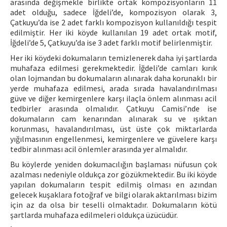
arasında değişmekle birlikte ortak kompozisyonların 11
adet olduğu, sadece İğdeli’de, kompozisyon olarak 3,
Çatkuyu’da ise 2 adet farklı kompozisyon kullanıldığı tespit
edilmiştir. Her iki köyde kullanılan 19 adet ortak motif,
İğdeli’de 5, Çatkuyu’da ise 3 adet farklı motif belirlenmiştir.
Her iki köydeki dokumaların temizlenerek daha iyi şartlarda
muhafaza edilmesi gerekmektedir. İğdeli’de camları kırık
olan lojmandan bu dokumaların alınarak daha korunaklı bir
yerde muhafaza edilmesi, arada sırada havalandırılması
güve ve diğer kemirgenlere karşı ilaçla önlem alınması acil
tedbirler arasında olmalıdır. Çatkuyu Camisi’nde ise
dokumaların cam kenarından alınarak su ve ışıktan
korunması, havalandırılması, üst üste çok miktarlarda
yığılmasının engellenmesi, kemirgenlere ve güvelere karşı
tedbir alınması acil önlemler arasında yer almalıdır.
Bu köylerde yeniden dokumacılığın başlaması nüfusun çok
azalması nedeniyle oldukça zor gözükmektedir. Bu iki köyde
yapılan dokumaların tespit edilmiş olması en azından
gelecek kuşaklara fotoğraf ve bilgi olarak aktarılması bizim
için az da olsa bir teselli olmaktadır. Dokumaların kötü
şartlarda muhafaza edilmeleri oldukça üzücüdür.