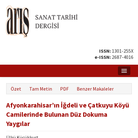
ISSN:
1301-255X
e-ISSN:
2687-4016
Ana Sayfa
Özet
Tam Metin
PDF
Benzer Makaleler
Hakkında
Afyonkarahisar’ın İğdeli ve Çatkuyu Köyü
Amaç ve Kapsam
Camilerinde Bulunan Düz Dokuma
Yayın ve Editör Kurulu
Yaygılar
Yazar Rehberi
Ülkü Küçükkurt