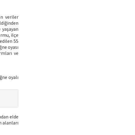
n veriler
ldiğinden
e yaşayan
ormu, ilçe
edilen 55
ğne oyası
rmları ve
iğne oyalı
ndan elde
m alanları