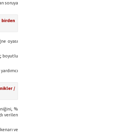
an soruya
 birden
ğne oyası
ç boyutlu
 yardımcı
nikler /
niğini, %
dı verilen
 kenarı ve