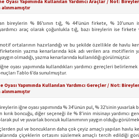
ne Oyası Yapımında Kullanılan Yardımcı Araçlar / Not: Bireyle
 alınmamıştır
an bireylerin % 86’sının tığ, % 44’ünün firkete, % 10’unun 
 yardımcı araç olarak çoğunlukla tığ, bazı bireylerin ise firkete
 motif ortalarının hazırlandığı ve bu şekilde özellikle de havlu ke
e firketenin yazma kenarlarında kök adı verilen ara motiflerin 
a yaygın olmadığı, yazma kenarlarında kullanıldığı görülmüştür.
 iğne oyası yapımında kullandıkları yardımcı gereçleri belirlemek
onuçları Tablo 6’da sunulmuştur.
ne Oyası Yapımında Kullanılan Yardımcı Gereçler / Not: Bireyle
 alınmamıştır
reylerin iğne oyası yapımında % 34’ünün pul, % 32’sinin yuvarlak 
 kırık boncuğu, diğer seçeneği ile % 8’inin misinayı yardımcı ger
 olarak pul ve yuvarlak boncuk kullanımının yaygın olduğu görülmek
eçlerden pul ve boncukların daha çok çeyiz amaçlı yapılan havlu ke
larında çiçeklerin ortasını süslemek amaçlı tercih edildiği gör