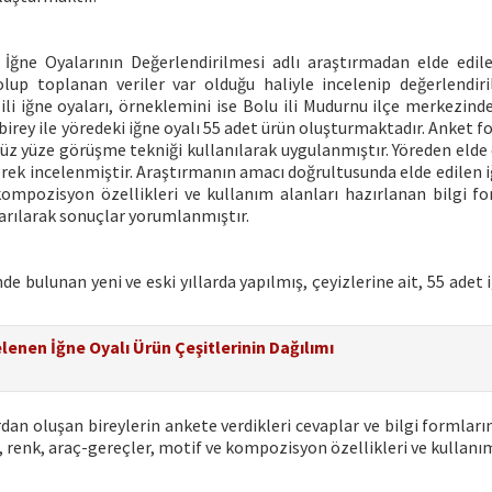
 İğne Oyalarının Değerlendirilmesi adlı araştırmadan elde edile
lup toplanan veriler var olduğu haliyle incelenip değerlendiri
ili iğne oyaları, örneklemini ise Bolu ili Mudurnu ilçe merkezind
birey ile yöredeki iğne oyalı 55 adet ürün oluşturmaktadır. Anket f
yüz yüze görüşme tekniği kullanılarak uygulanmıştır. Yöreden elde 
erek incelenmiştir. Araştırmanın amacı doğrultusunda elde edilen i
kompozisyon özellikleri ve kullanım alanları hazırlanan bilgi fo
tarılarak sonuçlar yorumlanmıştır.
de bulunan yeni ve eski yıllarda yapılmış, çeyizlerine ait, 55 adet 
elenen İğne Oyalı Ürün Çeşitlerinin Dağılımı
an oluşan bireylerin ankete verdikleri cevaplar ve bilgi formları
k, renk, araç-gereçler, motif ve kompozisyon özellikleri ve kullanı