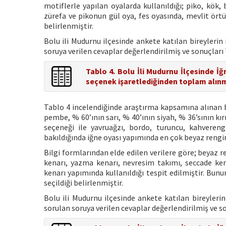
motiflerle yapılan oyalarda kullanıldığı; piko, kök,
zürefa ve pikonun gül oya, fes oyasında, mevlit örtü
belirlenmiştir.
Bolu ili Mudurnu ilçesinde ankete katılan bireylerin
soruya verilen cevaplar değerlendirilmiş ve sonuçları
Tablo 4. Bolu İli Mudurnu İlçesinde İğ
seçenek işaretlediğinden toplam alınm
Tablo 4 incelendiğinde araştırma kapsamına alınan b
pembe, % 60’ının sarı, % 40’ının siyah, % 36’sının kı
seçeneği ile yavruağzı, bordo, turuncu, kahverengi
bakıldığında iğne oyası yapımında en çok beyaz rengin
Bilgi formlarından elde edilen verilere göre; beyaz r
kenarı, yazma kenarı, nevresim takımı, seccade ken
kenarı yapımında kullanıldığı tespit edilmiştir. Bunu
seçildiği belirlenmiştir.
Bolu ili Mudurnu ilçesinde ankete katılan bireyleri
sorulan soruya verilen cevaplar değerlendirilmiş ve s