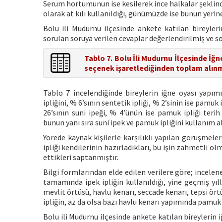
Serum hortumunun ise kesilerek ince halkalar şeklind
olarak at kılı kullanıldığı, günümüzde ise bunun yerine
Bolu ili Mudurnu ilçesinde ankete katılan bireyleri
sorulan soruya verilen cevaplar değerlendirilmiş ve s
Tablo 7. Bolu İli Mudurnu İlçesinde İğne
seçenek işaretlediğinden toplam alın
Tablo 7 incelendiğinde bireylerin iğne oyası yapımı
ipliğini, % 6’sının sentetik ipliği, % 2’sinin ise pamu
26’sının suni ipeği, % 4’ünün ise pamuk ipliği terih 
bunun yanı sıra suni ipek ve pamuk ipliğini kullanım 
Yörede kaynak kişilerle karşılıklı yapılan görüşmeler
ipliği kendilerinin hazırladıkları, bu işin zahmetli o
ettikleri saptanmıştır.
Bilgi formlarından elde edilen verilere göre; incelen
tamamında ipek ipliğin kullanıldığı, yine geçmiş yıll
mevlit örtüsü, havlu kenarı, seccade kenarı, tepsi ör
ipliğin, az da olsa bazı havlu kenarı yapımında pamuk i
Bolu ili Mudurnu ilçesinde ankete katılan bireylerin