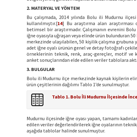
2. MATERYAL VE YÖNTEM
Bu çalışmada, 2014 yılında Bolu ili Mudurnu ilçesi
kullanılmıştır.[
14
] Bu araştırma alan araştırması o
betimsel bir araştırmadır. Çalışmanın evrenini Bolu 
iğne oyasıyla uğraşan veya elinde ürün bulunduran 50 
merkezinde ulaşılabilen, 50 kişilik çalışma grubuna 
adet iğne oyalı ürünün genel ve detay fotoğrafı çekil
örneklerinin teknik, renk, araç-gereçler, motif ve 
anket sonuçlarından elde edilen veriler tablolara ak
3. BULGULAR
Bolu ili Mudurnu ilçe merkezinde kaynak kişilerin elin
ürün çeşitlerinin dağılımı Tablo 1’de sunulmuştur.
Tablo 1. Bolu İli Mudurnu İlçesinde İnc
Mudurnu ilçesinde iğne oyası yapan, tamamı kadınlard
edilen veriler değerlendirilerek iğne oyalarının tekni
aşağıda tablolar halinde sunulmuştur.