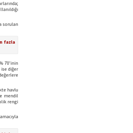
rlarında;
lanıldığı
a sorulan
en fazla
% 70’inin
 ise diğer
değerlere
ikte havlu
ve mendil
lik rengi
 amacıyla