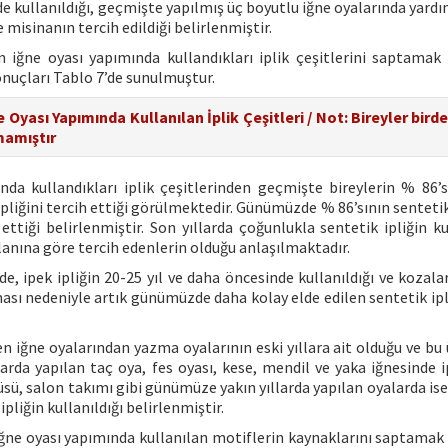
e kullanıldığı, geçmişte yapılmış üç boyutlu iğne oyalarında yardı
 misinanın tercih edildiği belirlenmiştir.
n iğne oyası yapımında kullandıkları iplik çeşitlerini saptamak
onuçları Tablo 7’de sunulmuştur.
 Oyası Yapımında Kullanılan İplik Çeşitleri / Not: Bireyler bird
mamıştır
nda kullandıkları iplik çeşitlerinden geçmişte bireylerin % 86’s
k ipliğini tercih ettiği görülmektedir. Günümüzde % 86’sının sentetik
ettiği belirlenmiştir. Son yıllarda çoğunlukla sentetik ipliğin ku
alanına göre tercih edenlerin olduğu anlaşılmaktadır.
de, ipek ipliğin 20-25 yıl ve daha öncesinde kullanıldığı ve kozal
lması nedeniyle artık günümüzde daha kolay elde edilen sentetik ipl
en iğne oyalarından yazma oyalarının eski yıllara ait olduğu ve bu
arda yapılan taç oya, fes oyası, kese, mendil ve yaka iğnesinde ip
tüsü, salon takımı gibi günümüze yakın yıllarda yapılan oyalarda is
pliğin kullanıldığı belirlenmiştir.
 iğne oyası yapımında kullanılan motiflerin kaynaklarını saptamak