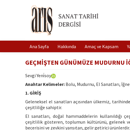
Ana Sayfa
Hakkında
Amaç ve Kapsam
Y
GEÇMİŞTEN GÜNÜMÜZE MUDURNU İĞ
Sevgi Yeni̇soy
Anahtar Kelimeler:
Bolu, Mudurnu, El Sanatları, İğne
1. GİRİŞ
Geleneksel el sanatları açısından ülkemiz, tarihind
çeşitliliğe sahiptir.
El sanatları, doğal hammaddelerin kullanıldığı çeşi
çeşitlilik gösteren, toplumun kültürünü, gelenek ve
becerisini ve zevkini yansıtan, gelir getirici ürünlerdir.