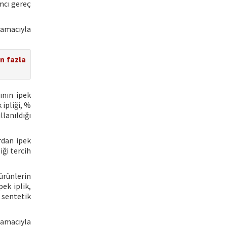
mcı gereç
 amacıyla
en fazla
ının ipek
 ipliği, %
llanıldığı
ardan ipek
iği tercih
 ürünlerin
ek iplik,
e sentetik
 amacıyla