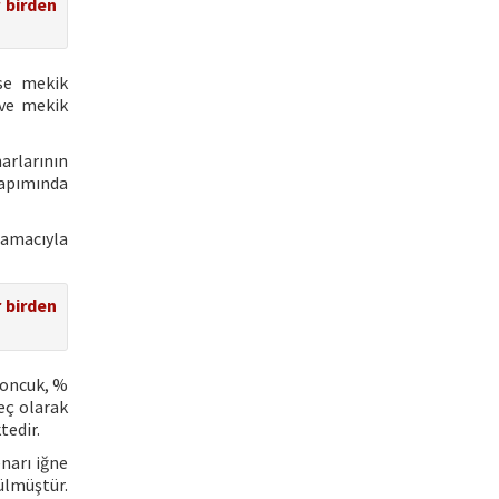
r birden
ise mekik
 ve mekik
narlarının
yapımında
 amacıyla
r birden
boncuk, %
eç olarak
tedir.
narı iğne
ülmüştür.