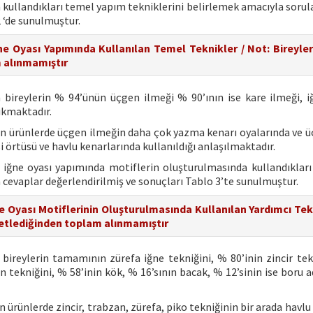
a kullandıkları temel yapım tekniklerini belirlemek amacıyla sorul
2 ‘de sunulmuştur.
ğne Oyası Yapımında Kullanılan Temel Teknikler / Not: Bireyler
 alınmamıştır
bireylerin % 94’ünün üçgen ilmeği % 90’ının ise kare ilmeği, i
ıkmaktadır.
nen ürünlerde üçgen ilmeğin daha çok yazma kenarı oyalarında ve ü
i örtüsü ve havlu kenarlarında kullanıldığı anlaşılmaktadır.
n iğne oyası yapımında motiflerin oluşturulmasında kullandıkları
 cevaplar değerlendirilmiş ve sonuçları Tablo 3’te sunulmuştur.
ne Oyası Motiflerinin Oluşturulmasında Kullanılan Yardımcı Tek
retlediğinden toplam alınmamıştır
ireylerin tamamının zürefa iğne tekniğini, % 80’inin zincir tek
an tekniğini, % 58’inin kök, % 16’sının bacak, % 12’sinin ise boru a
n ürünlerde zincir, trabzan, zürefa, piko tekniğinin bir arada havlu