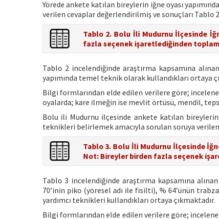
Yörede ankete katılan bireylerin iğne oyası yapımınd
verilen cevaplar değerlendirilmiş ve sonuçları Tablo 
Tablo 2. Bolu İli Mudurnu İlçesinde İ
fazla seçenek işaretlediğinden toplam
Tablo 2 incelendiğinde araştırma kapsamına alınan 
yapımında temel teknik olarak kullandıkları ortaya ç
Bilgi formlarından elde edilen verilere göre; incele
oyalarda; kare ilmeğin ise mevlit örtüsü, mendil, teps
Bolu ili Mudurnu ilçesinde ankete katılan bireyleri
teknikleri belirlemek amacıyla sorulan soruya verilen
Tablo 3. Bolu İli Mudurnu İlçesinde İğ
Not: Bireyler birden fazla seçenek işa
Tablo 3 incelendiğinde araştırma kapsamına alınan b
70’inin piko (yöresel adı ile fisilti), % 64’ünün trabz
yardımcı teknikleri kullandıkları ortaya çıkmaktadır.
Bilgi formlarından elde edilen verilere göre; incelene