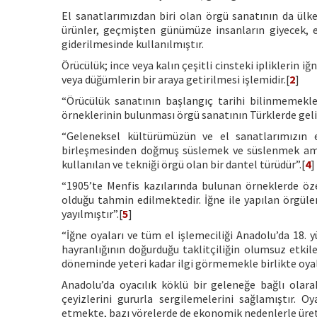
El sanatlarımızdan biri olan örgü sanatının da ülke
ürünler, geçmişten günümüze insanların giyecek, ev 
giderilmesinde kullanılmıştır.
Örücülük; ince veya kalın çeşitli cinsteki ipliklerin iğ
veya düğümlerin bir araya getirilmesi işlemidir.[
2
]
“Örücülük sanatının başlangıç tarihi bilinmemekl
örneklerinin bulunması örgü sanatının Türklerde gel
“Geleneksel kültürümüzün ve el sanatlarımızın e
birleşmesinden doğmuş süslemek ve süslenmek amacıy
kullanılan ve tekniği örgü olan bir dantel türüdür”.[
4
]
“1905’te Menfis kazılarında bulunan örneklerde özel
olduğu tahmin edilmektedir. İğne ile yapılan örgüler
yayılmıştır”.[
5
]
“İğne oyaları ve tüm el işlemeciliği Anadolu’da 18. 
hayranlığının doğurduğu taklitçiliğin olumsuz etkile
döneminde yeteri kadar ilgi görmemekle birlikte oyal
Anadolu’da oyacılık köklü bir geleneğe bağlı olara
çeyizlerini gururla sergilemelerini sağlamıştır.
etmekte, bazı yörelerde de ekonomik nedenlerle üret