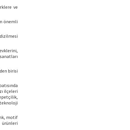
rklere ve
in önemli
 dizilmesi
vklerini,
sanatları
en birisi
batısında
ı ilçeleri
epetçilik,
teknoloji
nk, motif
 ürünleri