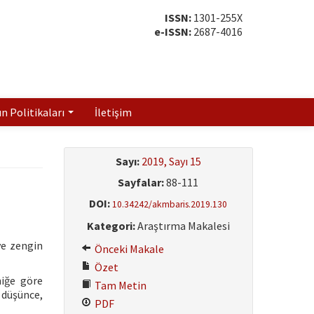
ISSN:
1301-255X
e-ISSN:
2687-4016
ın Politikaları
İletişim
Sayı:
2019, Sayı 15
Sayfalar:
88-111
DOI:
10.34242/akmbaris.2019.130
Kategori:
Araştırma Makalesi
ve zengin
Önceki Makale
Özet
niğe göre
Tam Metin
 düşünce,
PDF