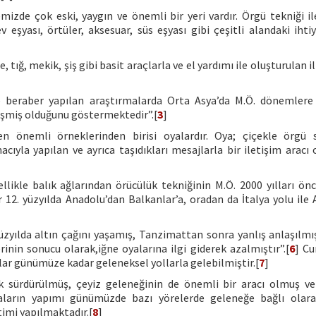
mizde çok eski, yaygın ve önemli bir yeri vardır. Örgü tekniği il
eşyası, örtüler, aksesuar, süs eşyası gibi çeşitli alandaki ihtiy
ne, tığ, mekik, şiş gibi basit araçlarla ve el yardımı ile oluşturulan 
e beraber yapılan araştırmalarda Orta Asya’da M.Ö. dönemlere
işmiş olduğunu göstermektedir”.[
3
]
n önemli örneklerinden birisi oyalardır. Oya; çiçekle örgü 
la yapılan ve ayrıca taşıdıkları mesajlarla bir iletişim aracı 
likle balık ağlarından örücülük tekniğinin M.Ö. 2000 yılları önc
 12. yüzyılda Anadolu’dan Balkanlar’a, oradan da İtalya yolu ile 
yüzyılda altın çağını yaşamış, Tanzimattan sonra yanlış anlaşılmış
rinin sonucu olarak,iğne oyalarına ilgi giderek azalmıştır”.[
6
] C
ar günümüze kadar geleneksel yollarla gelebilmiştir.[
7
]
k sürdürülmüş, çeyiz geleneğinin de önemli bir aracı olmuş ve 
 Oyaların yapımı günümüzde bazı yörelerde geleneğe bağlı ola
imi yapılmaktadır.[
8
]