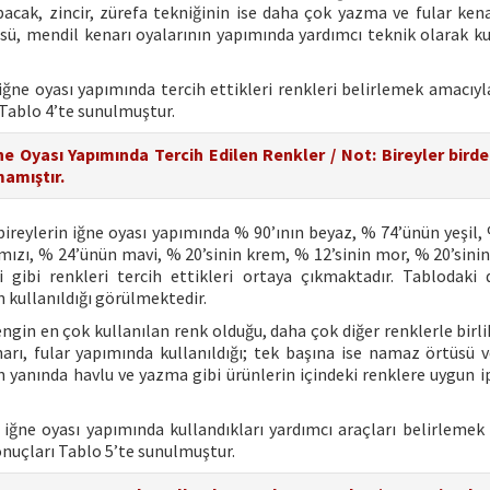
 bacak, zincir, zürefa tekniğinin ise daha çok yazma ve fular kena
sü, mendil kenarı oyalarının yapımında yardımcı teknik olarak kul
 iğne oyası yapımında tercih ettikleri renkleri belirlemek amacıyl
 Tablo 4’te sunulmuştur.
ne Oyası Yapımında Tercih Edilen Renkler / Not: Bireyler bird
amıştır.
ireylerin iğne oyası yapımında % 90’ının beyaz, % 74’ünün yeşil, 
rmızı, % 24’ünün mavi, % 20’sinin krem, % 12’sinin mor, % 20’sinin
 gibi renkleri tercih ettikleri ortaya çıkmaktadır. Tablodaki 
 kullanıldığı görülmektedir.
engin en çok kullanılan renk olduğu, daha çok diğer renklerle birl
arı, fular yapımında kullanıldığı; tek başına ise namaz örtüsü 
n yanında havlu ve yazma gibi ürünlerin içindeki renklere uygun ip
n iğne oyası yapımında kullandıkları yardımcı araçları belirlemek
onuçları Tablo 5’te sunulmuştur.