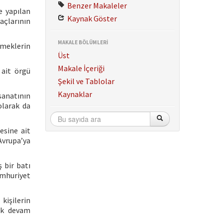
Benzer Makaleler
e yapılan
Kaynak Göster
açlarının
MAKALE BÖLÜMLERİ
ilmeklerin
Üst
Makale İçeriği
 ait örgü
Şekil ve Tablolar
Kaynaklar
sanatının
olarak da
esine ait
Avrupa’ya
 bir batı
umhuriyet
kişilerin
rak devam