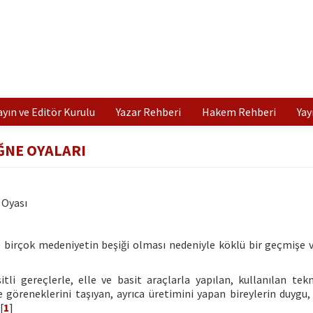
ayın ve Editör Kurulu
Yazar Rehberi
Hakem Rehberi
Yay
NE OYALARI
 Oyası
e birçok medeniyetin beşiği olması nedeniyle köklü bir geçmişe 
tli gereçlerle, elle ve basit araçlarla yapılan, kullanılan tek
 göreneklerini taşıyan, ayrıca üretimini yapan bireylerin duygu,
[
1
]