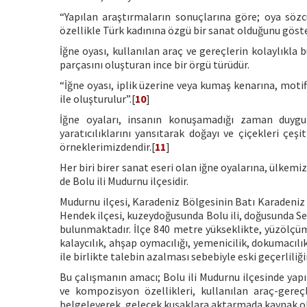
“Yapılan araştırmaların sonuçlarına göre; oya söz
özellikle Türk kadınına özgü bir sanat olduğunu göst
İğne oyası, kullanılan araç ve gereçlerin kolaylıkla
parçasını oluşturan ince bir örgü türüdür.
“İğne oyası, iplik üzerine veya kumaş kenarına, motif
ile oluşturulur”.[
10
]
İğne oyaları, insanın konuşamadığı zaman duygu v
yaratıcılıklarını yansıtarak doğayı ve çiçekleri çeş
örneklerimizdendir.[
11
]
Her biri birer sanat eseri olan iğne oyalarına, ülk
de Bolu ili Mudurnu ilçesidir.
Mudurnu ilçesi, Karadeniz Bölgesinin Batı Karadeniz 
Hendek ilçesi, kuzeydoğusunda Bolu ili, doğusunda Seb
bulunmaktadır. İlçe 840 metre yükseklikte, yüzölçü
kalaycılık, ahşap oymacılığı, yemenicilik, dokumacıl
ile birlikte talebin azalması sebebiyle eski geçerliliğ
Bu çalışmanın amacı; Bolu ili Mudurnu ilçesinde yap
ve kompozisyon özellikleri, kullanılan araç-gereçle
belgeleyerek, gelecek kuşaklara aktarmada kaynak o