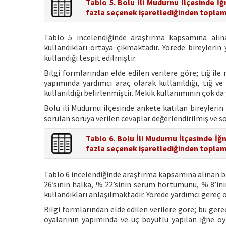
Tablo 5. Bolu İli Mudurnu İlçesinde İğ
fazla seçenek işaretlediğinden toplam
Tablo 5 incelendiğinde araştırma kapsamına alın
kullandıkları ortaya çıkmaktadır. Yörede bireylerin
kullandığı tespit edilmiştir.
Bilgi formlarından elde edilen verilere göre; tığ ile
yapımında yardımcı araç olarak kullanıldığı, tığ v
kullanıldığı belirlenmiştir. Mekik kullanımının çok d
Bolu ili Mudurnu ilçesinde ankete katılan bireylerin
sorulan soruya verilen cevaplar değerlendirilmiş ve s
Tablo 6. Bolu İli Mudurnu İlçesinde İğ
fazla seçenek işaretlediğinden toplam
Tablo 6 incelendiğinde araştırma kapsamına alınan bi
26’sının halka, % 22’sinin serum hortumunu, % 8’inin
kullandıkları anlaşılmaktadır. Yörede yardımcı gereç
Bilgi formlarından elde edilen verilere göre; bu ger
oyalarının yapımında ve üç boyutlu yapılan iğne oya