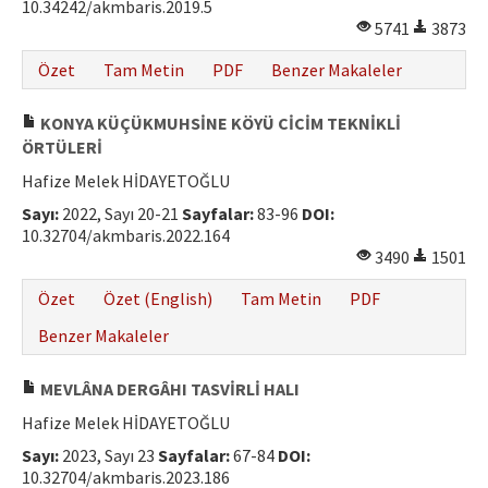
10.34242/akmbaris.2019.5
Hakem Rehberi
5741
3873
Yayın Politikaları
Özet
Tam Metin
PDF
Benzer Makaleler
İletişim
KONYA KÜÇÜKMUHSİNE KÖYÜ CİCİM TEKNİKLİ
ÖRTÜLERİ
Hafize Melek HİDAYETOĞLU
Sayı:
2022, Sayı 20-21
Sayfalar:
83-96
DOI:
10.32704/akmbaris.2022.164
3490
1501
Özet
Özet (English)
Tam Metin
PDF
Benzer Makaleler
MEVLÂNA DERGÂHI TASVİRLİ HALI
Hafize Melek HİDAYETOĞLU
Sayı:
2023, Sayı 23
Sayfalar:
67-84
DOI:
10.32704/akmbaris.2023.186