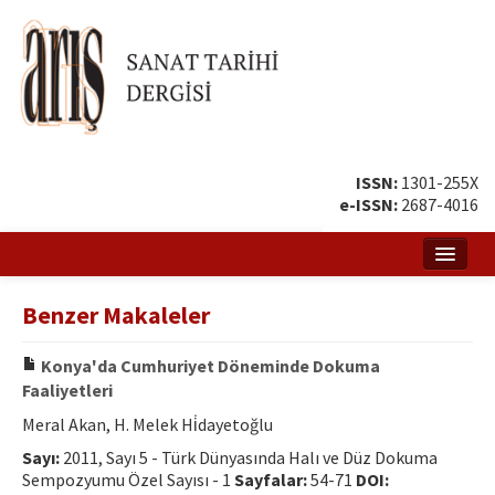
ISSN:
1301-255X
e-ISSN:
2687-4016
Ana Sayfa
Benzer Makaleler
Hakkında
Konya'da Cumhuriyet Döneminde Dokuma
Amaç ve Kapsam
Faaliyetleri
Yayın ve Editör Kurulu
Meral Akan, H. Melek Hi̇dayetoğlu
Sayı:
2011, Sayı 5 - Türk Dünyasında Halı ve Düz Dokuma
Yazar Rehberi
Sempozyumu Özel Sayısı - 1
Sayfalar:
54-71
DOI: