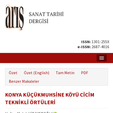
ISSN:
1301-255X
e-ISSN:
2687-4016
Ana Sayfa
Özet
Özet (English)
Tam Metin
PDF
Hakkında
Benzer Makaleler
Amaç ve Kapsam
KONYA KÜÇÜKMUHSİNE KÖYÜ CİCİM
Yayın ve Editör Kurulu
TEKNİKLİ ÖRTÜLERİ
Yazar Rehberi