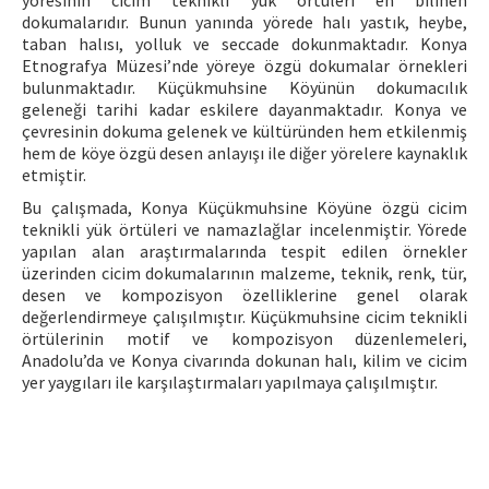
yöresinin cicim teknikli yük örtüleri en bilinen
dokumalarıdır. Bunun yanında yörede halı yastık, heybe,
taban halısı, yolluk ve seccade dokunmaktadır. Konya
Etnografya Müzesi’nde yöreye özgü dokumalar örnekleri
bulunmaktadır. Küçükmuhsine Köyünün dokumacılık
geleneği tarihi kadar eskilere dayanmaktadır. Konya ve
çevresinin dokuma gelenek ve kültüründen hem etkilenmiş
hem de köye özgü desen anlayışı ile diğer yörelere kaynaklık
etmiştir.
Bu çalışmada, Konya Küçükmuhsine Köyüne özgü cicim
teknikli yük örtüleri ve namazlağlar incelenmiştir. Yörede
yapılan alan araştırmalarında tespit edilen örnekler
üzerinden cicim dokumalarının malzeme, teknik, renk, tür,
desen ve kompozisyon özelliklerine genel olarak
değerlendirmeye çalışılmıştır. Küçükmuhsine cicim teknikli
örtülerinin motif ve kompozisyon düzenlemeleri,
Anadolu’da ve Konya civarında dokunan halı, kilim ve cicim
yer yaygıları ile karşılaştırmaları yapılmaya çalışılmıştır.