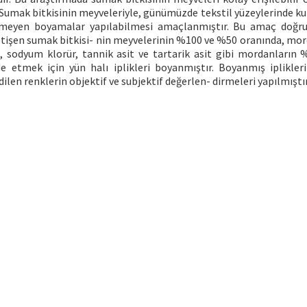
r. Sumak bitkisinin meyveleriyle, günümüzde tekstil yüzeylerinde ku
vermeyen boyamalar yapılabilmesi amaçlanmıştır. Bu amaç doğr
etişen sumak bitkisi- nin meyvelerinin %100 ve %50 oranında, mor
 sodyum klorür, tannik asit ve tartarik asit gibi mordanların
e etmek için yün halı iplikleri boyanmıştır. Boyanmış iplikleri
dilen renklerin objektif ve subjektif değerlen- dirmeleri yapılmıştır