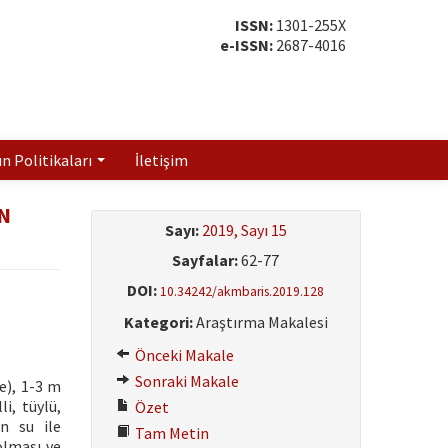
ISSN:
1301-255X
e-ISSN:
2687-4016
ın Politikaları
İletişim
EN
Sayı:
2019, Sayı 15
Sayfalar:
62-77
DOI:
10.34242/akmbaris.2019.128
Kategori:
Araştırma Makalesi
Önceki Makale
Sonraki Makale
ae), 1-3 m
i, tüylü,
Özet
in su ile
Tam Metin
olması ve