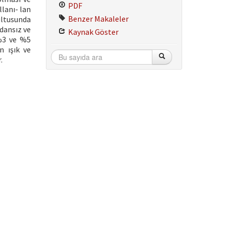
PDF
llanı- lan
Benzer Makaleler
ultusunda
dansız ve
Kaynak Göster
 %3 ve %5
n ışık ve
.