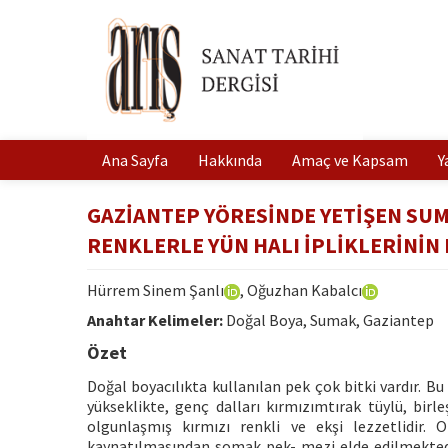
Ana Sayfa
Hakkında
Amaç ve Kapsam
Y
GAZİANTEP YÖRESİNDE YETİŞEN SUMAK
RENKLERLE YÜN HALI İPLİKLERİNİN
Hürrem Sinem Şanlı
, Oğuzhan Kabalcı
Anahtar Kelimeler:
Doğal Boya, Sumak, Gaziantep
Özet
Doğal boyacılıkta kullanılan pek çok bitki vardır. Bu
yükseklikte, genç dalları kırmızımtırak tüylü, birle
olgunlaşmış kırmızı renkli ve ekşi lezzetlidir.
kaynatılmasından somak pek- mezi elde edilmektedir