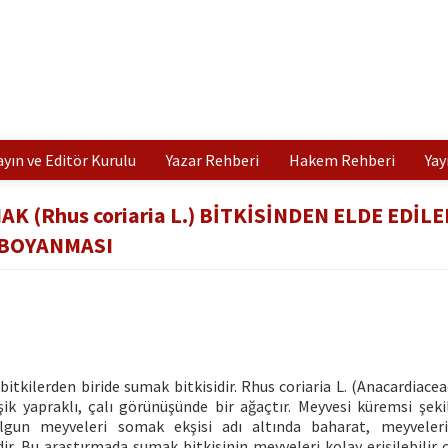
ayın ve Editör Kurulu
Yazar Rehberi
Hakem Rehberi
Yay
 (Rhus coriaria L.) BİTKİSİNDEN ELDE EDİL
 BOYANMASI
 bitkilerden biride sumak bitkisidir. Rhus coriaria L. (Anacardiace
şik yapraklı, çalı görünüşünde bir ağaçtır. Meyvesi küremsi şekill
 Olgun meyveleri somak ekşisi adı altında baharat, meyveler
. Bu araştırmada sumak bitkisinin meyveleri kolay erişilebilir 