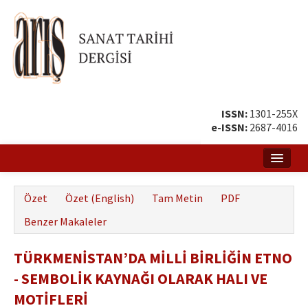
ISSN:
1301-255X
e-ISSN:
2687-4016
Ana Sayfa
Özet
Özet (English)
Tam Metin
PDF
Hakkında
Benzer Makaleler
Amaç ve Kapsam
TÜRKMENİSTAN’DA MİLLİ BİRLİĞİN ETNO
Yayın ve Editör Kurulu
- SEMBOLİK KAYNAĞI OLARAK HALI VE
Yazar Rehberi
MOTİFLERİ