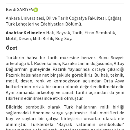
Hakem Rehberi
Berdi SARIYEV
Yayın Politikaları
Ankara Üniversitesi, Dil ve Tarih Coğrafya Fakültesi, Çağdaş
Türk Lehçeleri ve Edebiyatları Bölümü.
İletişim
Anahtar Kelimeler:
Halı, Bayrak, Tarih, Etno-Sembolik,
Motif, Desen, Milli Birlik, Boy, Soy.
Özet
Türklerin halısı bir tarih müzesine benzer. Bunu Sovyet
arkeoloğu S. İ. Rudenko’nun, Kazakistan’ın doğusunda, Altay
Dağları’nın güneyinde Pazırık Yaylası’nda ortaya çıkardığı
Pazırık halısından net bir şekilde görebiliriz. Bu halı, teknik,
motif, desen, renk ve kompozisyon açısından Orta Asya
kültürlerinin ortak bir ürünü olarak değerlendirilmektedir.
Aynı zamanda arkeoloji ve sanat tarihi açısından da yeni
fikirlerin edinilmesinde etkili olmuştur.
Bildiride sembolik olarak Türk halılarının milli birliği
sağlamadaki önemine vurgu yapılmıştır. Halı motifleri de
boy ve soyları bir çatıya birleştirici unsurlar olarak ele
alınmıştır. Türklerdeki ‘Bayrak vatanının sembolüdür’