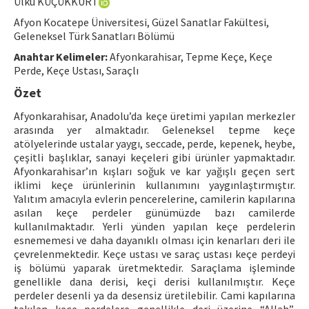
Ülkü KÜÇÜKKURT
Hakem Rehberi
Afyon Kocatepe Üniversitesi, Güzel Sanatlar Fakültesi,
Geleneksel Türk Sanatları Bölümü
Yayın Politikaları
Anahtar Kelimeler:
Afyonkarahisar, Tepme Keçe, Keçe
İletişim
Perde, Keçe Ustası, Saraçlı
Özet
Afyonkarahisar, Anadolu’da keçe üretimi yapılan merkezler
arasında yer almaktadır. Geleneksel tepme keçe
atölyelerinde ustalar yaygı, seccade, perde, kepenek, heybe,
çeşitli başlıklar, sanayi keçeleri gibi ürünler yapmaktadır.
Afyonkarahisar’ın kışları soğuk ve kar yağışlı geçen sert
iklimi keçe ürünlerinin kullanımını yaygınlaştırmıştır.
Yalıtım amacıyla evlerin pencerelerine, camilerin kapılarına
asılan keçe perdeler günümüzde bazı camilerde
kullanılmaktadır. Yerli yünden yapılan keçe perdelerin
esnememesi ve daha dayanıklı olması için kenarları deri ile
çevrelenmektedir. Keçe ustası ve saraç ustası keçe perdeyi
iş bölümü yaparak üretmektedir. Saraçlama işleminde
genellikle dana derisi, keçi derisi kullanılmıştır. Keçe
perdeler desenli ya da desensiz üretilebilir. Cami kapılarına