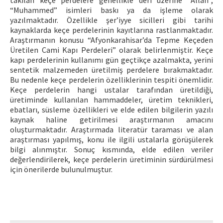
takılan keçe perdelere genellikle deri üzerine “Allah”,
“Muhammed” isimleri baskı ya da işleme olarak
yazılmaktadır. Özellikle şer’iyye sicilleri gibi tarihi
kaynaklarda keçe perdelerinin kayıtlarına rastlanmaktadır.
Araştırmanın konusu “Afyonkarahisar’da Tepme Keçeden
Üretilen Cami Kapı Perdeleri” olarak belirlenmiştir. Keçe
kapı perdelerinin kullanımı gün geçtikçe azalmakta, yerini
sentetik malzemeden üretilmiş perdelere bırakmaktadır.
Bu nedenle keçe perdelerin özelliklerinin tespiti önemlidir.
Keçe perdelerin hangi ustalar tarafından üretildiği,
üretiminde kullanılan hammaddeler, üretim teknikleri,
ebatları, süsleme özellikleri ve elde edilen bilgilerin yazılı
kaynak haline getirilmesi araştırmanın amacını
oluşturmaktadır. Araştırmada literatür taraması ve alan
araştırması yapılmış, konu ile ilgili ustalarla görüşülerek
bilgi alınmıştır. Sonuç kısmında, elde edilen veriler
değerlendirilerek, keçe perdelerin üretiminin sürdürülmesi
için önerilerde bulunulmuştur.