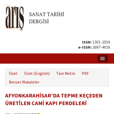
ISSN:
1301-255X
e-ISSN:
2687-4016
Ana Sayfa
Özet
Özet (English)
Tam Metin
PDF
Hakkında
Benzer Makaleler
Amaç ve Kapsam
AFYONKARAHİSAR’DA TEPME KEÇEDEN
Yayın ve Editör Kurulu
ÜRETİLEN CAMİ KAPI PERDELERİ
Yazar Rehberi