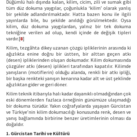
Düğümlü halı dışında kalan, kilim, cicim, zili ve sumak gibi
tüm düz dokuma yaygılar, çoğunlukla ‘kilim’ olarak yanlış
bir şekilde adlandırılmaktadır. Hatta bazen konu ile ilgili
yayınlarda bile, bu şekilde anıldığı görülmektedir. Oysa
kilim, düz dokuma yaygılardan, yalnız bir tek dokuma
tekniğine verilen ad olup, kendi içinde de değişik tipleri
vardır.[
8
]
Kilim, tezgâhta dikey uzanan çözgü ipliklerinin arasında ki
ağızlıkta enine doğru bir üstten, bir alttan geçen atkı
(desen) ipliklerinden oluşan dokumadır. Kilim dokumasında
çözgüler atkı (desen) iplikleri tarafından kapatılır. Kilimde
yanışların (motiflerin) olduğu alanda, renkli bir atkı ipliği,
bir başka renkteki yanışın kenarına kadar alt ve üst şeklinde
ağızlıktan gider ve geri döner.
Kilim teknik itibarıyla halı kadar dayanıklı olmadığından çok
eski dönemlerden fazlaca örneğinin günümüze ulaşmadığı
bir dokuma türüdür. Yakın coğrafyalarda yaşayan Gürcistan
ve Türkiye’nin kilim dokumacılığı konusunda renk, desen ve
yanış bağlamında birbirine benzer üretimlerinin olması da
doğaldır.
1. Gürcistan Tarihi ve Kültürü