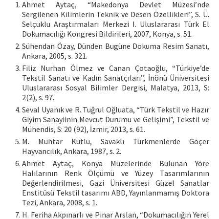
Ahmet Aytaç, “Makedonya Devlet Müzesi’nde
Sergilenen Kilimlerin Teknik ve Desen Özellikleri”, S. Ü.
Selçuklu Araştırmaları Merkezi I. Uluslararası Türk El
Dokumacılığı Kongresi Bildirileri, 2007, Konya, s. 51.
Sühendan Özay, Dünden Bugüne Dokuma Resim Sanatı,
Ankara, 2005, s. 321.
Filiz Nurhan Ölmez ve Canan Çotaoğlu, “Türkiye’de
Tekstil Sanatı ve Kadın Sanatçıları”, İnönü Üniversitesi
Uluslararası Sosyal Bilimler Dergisi, Malatya, 2013, S:
2(2), s. 97.
Seval Uyanık ve R. Tuğrul Oğluata, “Türk Tekstil ve Hazır
Giyim Sanayiinin Mevcut Durumu ve Gelişimi”, Tekstil ve
Mühendis, S: 20 (92), İzmir, 2013, s. 61.
M. Muhtar Kutlu, Savaklı Türkmenlerde Göçer
Hayvancılık, Ankara, 1987, s. 2.
Ahmet Aytaç, Konya Müzelerinde Bulunan Yöre
Halılarının Renk Ölçümü ve Yüzey Tasarımlarının
Değerlendirilmesi, Gazi Üniversitesi Güzel Sanatlar
Enstitüsü Tekstil tasarımı ABD, Yayınlanmamış Doktora
Tezi, Ankara, 2008, s. 1.
H. Feriha Akpınarlı ve Pınar Arslan, “Dokumacılığın Yerel