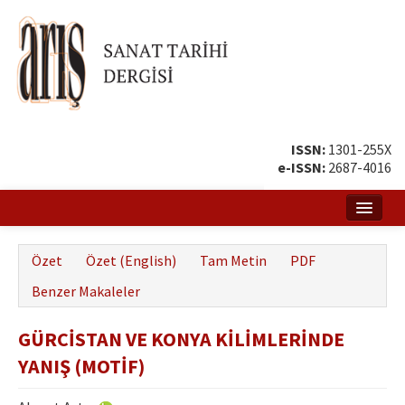
ISSN:
1301-255X
e-ISSN:
2687-4016
Ana Sayfa
Özet
Özet (English)
Tam Metin
PDF
Hakkında
Benzer Makaleler
Amaç ve Kapsam
GÜRCİSTAN VE KONYA KİLİMLERİNDE
Yayın ve Editör Kurulu
YANIŞ (MOTİF)
Yazar Rehberi