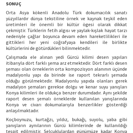
SONUÇ
Orta Asya kökenli Anadolu Türk dokumacılık sanatı
yüzyıllardır dünya tekstiline örnek ve kaynak teşkil eden
üretimleri ile önemli bir kültür ögesi olarak dikkat
çekmiştir. Türklerin fetih algısı ve yaylak-kışlak hayat tarzı
nedeniyle çağlar boyunca devam eden hareketlilikleri ile
gittikleri her yeni coğrafyaya kendileri ile birlikte
kültürlerini de götürdükleri bilinmektedir.
Çalışmada ele alınan yedi Gürcü kilimi desen yapıları
itibarıyla dört farklı şema arz etmektedir. Dört farklı desen
şeması olan örneklerin orta kompozisyon alanının üçünde
madalyonlu yapı da birinde ise raport tekrarlı şemada
olduğu görülmektedir. Madalyonlu yapıda olanları gerek
madalyon şemaları gerekse dolgu ve kenar suyu yanışları
Konya kilimleri ile oldukça benzer durumdadır. Aynı şekilde
raport desen şemalı örneklerde kullanılan yanışlarında
Konya ve civarı dokumalarıyla benzerlikler gösterdiği
anlaşılmaktadır.
Koçboynuzu, kurtağzı, yıldız, bukağı, suyolu, yaba gibi
yanışların aynılarının Gürcü kilimlerinde de kullanıldığı
tespit edilmiştir. Selçuklulardan günümüze kadar Konya