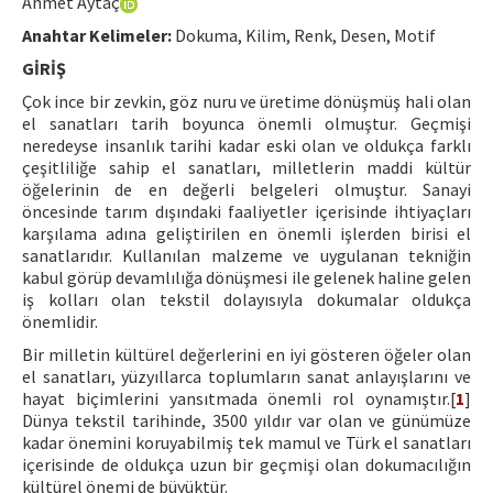
Ahmet Aytaç
Hakem Rehberi
Anahtar Kelimeler:
Dokuma, Kilim, Renk, Desen, Motif
Yayın Politikaları
GİRİŞ
Çok ince bir zevkin, göz nuru ve üretime dönüşmüş hali olan
İletişim
el sanatları tarih boyunca önemli olmuştur. Geçmişi
neredeyse insanlık tarihi kadar eski olan ve oldukça farklı
çeşitliliğe sahip el sanatları, milletlerin maddi kültür
öğelerinin de en değerli belgeleri olmuştur. Sanayi
öncesinde tarım dışındaki faaliyetler içerisinde ihtiyaçları
karşılama adına geliştirilen en önemli işlerden birisi el
sanatlarıdır. Kullanılan malzeme ve uygulanan tekniğin
kabul görüp devamlılığa dönüşmesi ile gelenek haline gelen
iş kolları olan tekstil dolayısıyla dokumalar oldukça
önemlidir.
Bir milletin kültürel değerlerini en iyi gösteren öğeler olan
el sanatları, yüzyıllarca toplumların sanat anlayışlarını ve
hayat biçimlerini yansıtmada önemli rol oynamıştır.[
1
]
Dünya tekstil tarihinde, 3500 yıldır var olan ve günümüze
kadar önemini koruyabilmiş tek mamul ve Türk el sanatları
içerisinde de oldukça uzun bir geçmişi olan dokumacılığın
kültürel önemi de büyüktür.