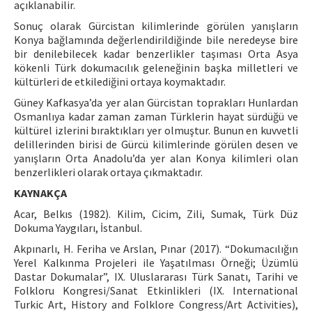
açıklanabilir.
Sonuç olarak Gürcistan kilimlerinde görülen yanışların
Konya bağlamında değerlendirildiğinde bile neredeyse bire
bir denilebilecek kadar benzerlikler taşıması Orta Asya
kökenli Türk dokumacılık geleneğinin başka milletleri ve
kültürleri de etkilediğini ortaya koymaktadır.
Güney Kafkasya’da yer alan Gürcistan toprakları Hunlardan
Osmanlıya kadar zaman zaman Türklerin hayat sürdüğü ve
kültürel izlerini bıraktıkları yer olmuştur. Bunun en kuvvetli
delillerinden birisi de Gürcü kilimlerinde görülen desen ve
yanışların Orta Anadolu’da yer alan Konya kilimleri olan
benzerlikleri olarak ortaya çıkmaktadır.
KAYNAKÇA
Acar, Belkıs (1982). Kilim, Cicim, Zili, Sumak, Türk Düz
Dokuma Yaygıları, İstanbul.
Akpınarlı, H. Feriha ve Arslan, Pınar (2017). “Dokumacılığın
Yerel Kalkınma Projeleri ile Yaşatılması Örneği; Üzümlü
Dastar Dokumalar”, IX. Uluslararası Türk Sanatı, Tarihi ve
Folkloru Kongresi/Sanat Etkinlikleri (IX. International
Turkic Art, History and Folklore Congress/Art Activities),