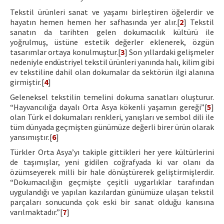
Tekstil ürünleri sanat ve yaşamı birleştiren öğelerdir ve
hayatın hemen hemen her safhasında yer alır.[
2
] Tekstil
sanatın da tarihten gelen dokumacılık kültürü ile
yoğrulmuş, üstüne estetik değerler eklenerek, özgün
tasarımlar ortaya konulmuştur.[
3
] Son yıllardaki gelişmeler
nedeniyle endüstriyel tekstil ürünleri yanında halı, kilim gibi
ev tekstiline dahil olan dokumalar da sektörün ilgi alanına
girmiştir.[
4
]
Geleneksel tekstilin temelini dokuma sanatları oluşturur.
“Hayvancılığa dayalı Orta Asya kökenli yaşamın gereği”[
5
]
olan Türk el dokumaları renkleri, yanışları ve sembol dili ile
tüm dünyada geçmişten günümüze değerli birer ürün olarak
yansımıştır.[
6
]
Türkler Orta Asya’yı takiple gittikleri her yere kültürlerini
de taşımışlar, yeni gidilen coğrafyada ki var olanı da
özümseyerek milli bir hale dönüştürerek geliştirmişlerdir.
“Dokumacılığın geçmişte çeşitli uygarlıklar tarafından
uygulandığı ve yapılan kazılardan günümüze ulaşan tekstil
parçaları sonucunda çok eski bir sanat olduğu kanısına
varılmaktadır.”[
7
]