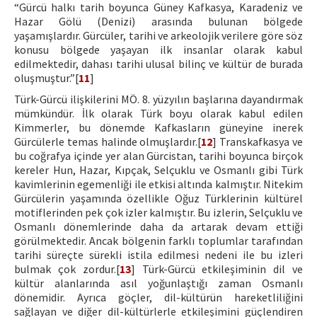
“Gürcü halkı tarih boyunca Güney Kafkasya, Karadeniz ve
Hazar Gölü (Denizi) arasında bulunan bölgede
yaşamışlardır. Gürcüler, tarihi ve arkeolojik verilere göre söz
konusu bölgede yaşayan ilk insanlar olarak kabul
edilmektedir, dahası tarihi ulusal bilinç ve kültür de burada
oluşmuştur.”[
11
]
Türk-Gürcü ilişkilerini MÖ. 8. yüzyılın başlarına dayandırmak
mümkündür. İlk olarak Türk boyu olarak kabul edilen
Kimmerler, bu dönemde Kafkasların güneyine inerek
Gürcülerle temas halinde olmuşlardır.[
12
] Transkafkasya ve
bu coğrafya içinde yer alan Gürcistan, tarihi boyunca birçok
kereler Hun, Hazar, Kıpçak, Selçuklu ve Osmanlı gibi Türk
kavimlerinin egemenliği ile etkisi altında kalmıştır. Nitekim
Gürcülerin yaşamında özellikle Oğuz Türklerinin kültürel
motiflerinden pek çok izler kalmıştır. Bu izlerin, Selçuklu ve
Osmanlı dönemlerinde daha da artarak devam ettiği
görülmektedir. Ancak bölgenin farklı toplumlar tarafından
tarihi süreçte sürekli istila edilmesi nedeni ile bu izleri
bulmak çok zordur.[
13
] Türk-Gürcü etkileşiminin dil ve
kültür alanlarında asıl yoğunlaştığı zaman Osmanlı
dönemidir. Ayrıca göçler, dil-kültürün hareketliliğini
sağlayan ve diğer dil-kültürlerle etkileşimini güçlendiren