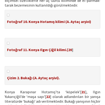
biçimsel özelliklerle her üç Gürcü kiliminde de el-parmak-
tarak bezemesinin kullanıldığı görülmektedir.
Fotoğraf 10. Konya Hotamış kilimi (A. Aytaç arşivi)
Fotoğraf 11. Konya Ilgın Çiğil kilimi.[
20
]
Çizim 2. Bukağı (A. Aytaç arşivi).
Konya Karapınar Hotamış’ta ‘köpelek’[
21
], Ilgın
Yukarıçiğil’de ‘maşa sapı’[
22
] olarak adlandırılan bir yanışa
literatürde ‘bukağı’ adı verilmektedir. Bukağı yanışının hiçbir