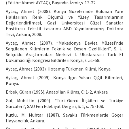
(Editör: Ahmet AYTAÇ), Bayındır-İzmir,s. 17-22.
Aytaç, Ahmet (2008). Konya Müzelerinde Bulunan Yöre
Halılarının Renk Ölçümü ve Yüzey Tasarımlarının
Değerlendirilmesi, Gazi Üniversitesi Güzel Sanatlar
Enstitüsü Tekstil tasarımı ABD Yayınlanmamış Doktora
Tezi, Ankara, 2008.
Aytaç, Ahmet (2007). “Makedonya Devlet Müzesi’nde
Sergilenen Kilimlerin Teknik ve Desen Özellikleri”, S. Ü.
Selçuklu Araştırmaları Merkezi I. Uluslararası Türk El
Dokumacılığı Kongresi Bildirileri Konya, s. 51-58.
Aytaç, Ahmet (2003). Hotamış Türkmen Kilimi, Konya.
Aytaç, Ahmet (2009). Konya-Ilgın Yukarı Çiğil Kilimleri,
Konya.
Erbek, Güran (1995). Anatolian Kilims, C: 1-2, Ankara.
Gül, Muhittin (2009). “Türk-Gürcü İlişkileri ve Türkiye
Gürcüleri”, SAÜ Fen Edebiyat Dergisi, S: 1, s. 75-108.
Kutlu, M. Muhtar (1987). Savaklı Türkmenlerde Göçer
Hayvancılık, Ankara.