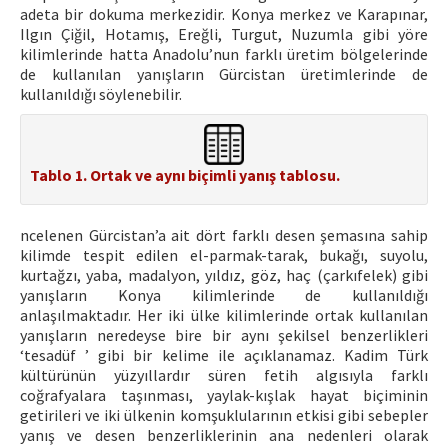
adeta bir dokuma merkezidir. Konya merkez ve Karapınar,
Ilgın Çiğil, Hotamış, Ereğli, Turgut, Nuzumla gibi yöre
kilimlerinde hatta Anadolu’nun farklı üretim bölgelerinde
de kullanılan yanışların Gürcistan üretimlerinde de
kullanıldığı söylenebilir.
Tablo 1. Ortak ve aynı biçimli yanış tablosu.
ncelenen Gürcistan’a ait dört farklı desen şemasına sahip
kilimde tespit edilen el-parmak-tarak, bukağı, suyolu,
kurtağzı, yaba, madalyon, yıldız, göz, haç (çarkıfelek) gibi
yanışların Konya kilimlerinde de kullanıldığı
anlaşılmaktadır. Her iki ülke kilimlerinde ortak kullanılan
yanışların neredeyse bire bir aynı şekilsel benzerlikleri
‘tesadüf ’ gibi bir kelime ile açıklanamaz. Kadim Türk
kültürünün yüzyıllardır süren fetih algısıyla farklı
coğrafyalara taşınması, yaylak-kışlak hayat biçiminin
getirileri ve iki ülkenin komşuklularının etkisi gibi sebepler
yanış ve desen benzerliklerinin ana nedenleri olarak