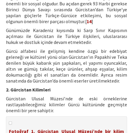
önemli bir sosyal olgudur. Bu açıdan gerek 93 Harbi gerekse
Birinci Dünya Savaşı sırasında Gürcistan’dan Türkiye’ye
yapılan göçlerle Türkçe-Gürcüce etkileşimi, bu sosyal
olgunun önemli birer parçası olmuştur.[
14
]
Günümüzde Karadeniz kıyısında ki Sarp Sınır Kapısının
açılması ile Gürcistan ile Türkiye ilişkileri, uluslararası
hukuk ve dostluk içinde devam etmektedir.
Gürcü alfabesi ile gelişmiş kendine özgü bir edebiyat
geleneği ve kültürel yönü olan Gürcistan’ın Papakhi ve Teka
denilen büyük kabarık yün şapkaları, el yapımı oyuncaklar,
altın ve gümüş takılar, keçe ürünler, ahşap eşyalar, kilim
dokumacılığı gibi el sanatları da önemlidir. Ayrıca resim
sanatında da Gürcistan’da önemli eserler üretilmektedir.
2. Gürcistan Kilimleri
Gürcistan Ulusal Müzesi’nde de eski örneklerine
rastlayabileceğimiz kilimler Gürcü kültüründe geçmişte
önemli bir yere sahiptir.
Fotoğraf 1. Gürcistan Ulusal Müzesi’nde bir kilim