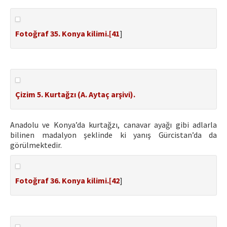
Fotoğraf 35. Konya kilimi.[
41
]
Çizim 5. Kurtağzı (A. Aytaç arşivi).
Anadolu ve Konya’da kurtağzı, canavar ayağı gibi adlarla
bilinen madalyon şeklinde ki yanış Gürcistan’da da
görülmektedir.
Fotoğraf 36. Konya kilimi.[
42
]