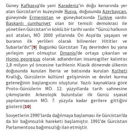
Güney
Kafkasya
’da yani
Karadeniz
’in doğu kenarında yer
alan Gürcistan’ın kuzeyinde
Rusya
, doğusunda
Azerbaycan
,
güneyinde
Ermenistan
ve güneybatısında
Türkiye
vardır.
Başkanlı cumhuriyet
olan bir temsili demokrasi ile
yönetilen Gürcistan’ın köklü bir tarihi vardır. “Gürcü halkının
asıl ataları, MÖ 2000 yıllarında Ön Asya’da yaşayan ve
buranın ilk yerlileri olarak bilinenler Hititler ve
Subarlar’dır.”[
9
] Bugünkü Gürcistan Taş devrinden bu yana
yerleşim yeri olmuştur.
Dmanisi
’de ortaya çıkarılan ve
Homo georgicus
olarak adlandırılan insansıgiller kalıntısı
1,8 milyon yıl öncesine tarihlenir. Klasik dönemde ülkenin
doğusunda kurulan İberia ve batısında kurulan
Kolheti
Krallığı, Gürcülerin kültürel gelişiminin ve devlet kurma
geleneğinin başlangıcını oluşturur. Yazılı kaynaklara göre
Proto-Gürcülerin MÖ. 12. yüzyıllarda tarih sahnesine
çıkmışlardır. Arkeolojik buluntular ilk Gürcü siyasal
yapılanmasının MÖ. 7. yüzyıla kadar gerilere gittiğini
gösterir.[
10
]
Sovyetlerin 1990’larda dağılmaya başlaması ile Gürcistan’da
da bir bağımsızlık hareketi başlamıştır. 1991’de Gürcistan
Parlamentosu bağımsızlığı ilan etmiştir.