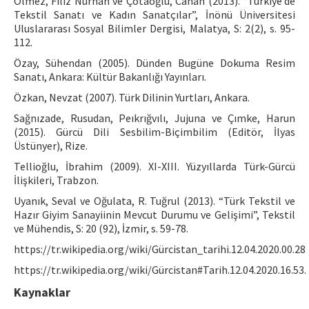
Ölmez, Filiz Nurhan ve Çotaoğlu, Canan (2013). “Türkiye’de
Tekstil Sanatı ve Kadın Sanatçılar”, İnönü Üniversitesi
Uluslararası Sosyal Bilimler Dergisi, Malatya, S: 2(2), s. 95-
112.
Özay, Sühendan (2005). Dünden Bugüne Dokuma Resim
Sanatı, Ankara: Kültür Bakanlığı Yayınları.
Özkan, Nevzat (2007). Türk Dilinin Yurtları, Ankara.
Sağnızade, Rusudan, Peıkrığvılı, Jujuna ve Çımke, Harun
(2015). Gürcü Dili Sesbilim-Biçimbilim (Editör, İlyas
Üstünyer), Rize.
Tellioğlu, İbrahim (2009). XI-XIII. Yüzyıllarda Türk-Gürcü
İlişkileri, Trabzon.
Uyanık, Seval ve Oğulata, R. Tuğrul (2013). “Türk Tekstil ve
Hazır Giyim Sanayiinin Mevcut Durumu ve Gelişimi”, Tekstil
ve Mühendis, S: 20 (92), İzmir, s. 59-78.
https://tr.wikipedia.org/wiki/Gürcistan_tarihi.12.04.2020.00.28
https://tr.wikipedia.org/wiki/Gürcistan#Tarih.12.04.2020.16.53.
Kaynaklar