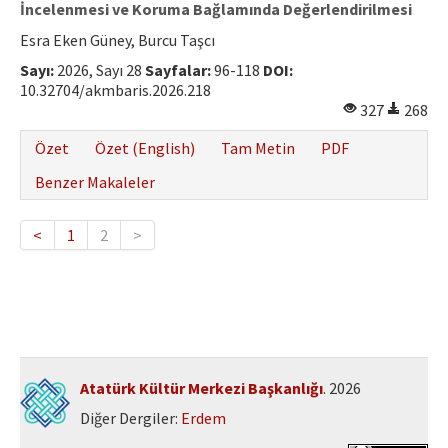
İncelenmesi ve Koruma Bağlamında Değerlendirilmesi
Esra Eken Güney, Burcu Taşcı
Sayı:
2026, Sayı 28
Sayfalar:
96-118
DOI:
10.32704/akmbaris.2026.218
327
268
Özet
Özet (English)
Tam Metin
PDF
Benzer Makaleler
<
1
2
>
Atatürk Kültür Merkezi Başkanlığı
. 2026
Diğer Dergiler:
Erdem