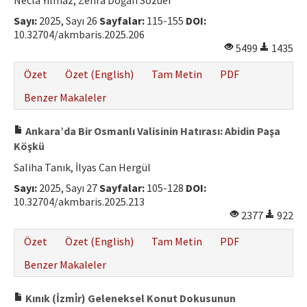
Necla Yılmaz, Zehra Doğan Sözüer
Hakem Rehberi
Sayı:
2025, Sayı 26
Sayfalar:
115-155
DOI:
10.32704/akmbaris.2025.206
Yayın Politikaları
5499
1435
İletişim
Özet
Özet (English)
Tam Metin
PDF
Benzer Makaleler
Ankara’da Bir Osmanlı Valisinin Hatırası: Abidin Paşa
Köşkü
Saliha Tanık, İlyas Can Hergül
Sayı:
2025, Sayı 27
Sayfalar:
105-128
DOI:
10.32704/akmbaris.2025.213
2377
922
Özet
Özet (English)
Tam Metin
PDF
Benzer Makaleler
Kınık (İzmi̇r) Geleneksel Konut Dokusunun