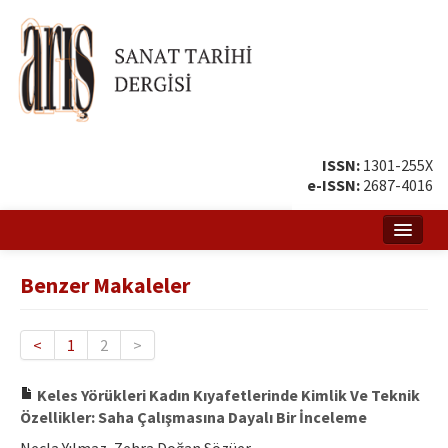
ISSN:
1301-255X
e-ISSN:
2687-4016
Ana Sayfa
Benzer Makaleler
Hakkında
Amaç ve Kapsam
<
1
2
>
Yayın ve Editör Kurulu
Keles Yörükleri Kadın Kıyafetlerinde Kimlik Ve Teknik
Özellikler: Saha Çalışmasına Dayalı Bir İnceleme
Yazar Rehberi