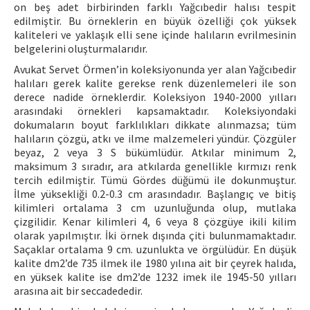
on beş adet birbirinden farklı Yağcıbedir halısı tespit
edilmiştir. Bu örneklerin en büyük özelliği çok yüksek
kaliteleri ve yaklaşık elli sene içinde halıların evrilmesinin
belgelerini oluşturmalarıdır.
Avukat Servet Örmen’in koleksiyonunda yer alan Yağcıbedir
halıları gerek kalite gerekse renk düzenlemeleri ile son
derece nadide örneklerdir. Koleksiyon 1940-2000 yılları
arasındaki örnekleri kapsamaktadır. Koleksiyondaki
dokumaların boyut farklılıkları dikkate alınmazsa; tüm
halıların çözgü, atkı ve ilme malzemeleri yündür. Çözgüler
beyaz, 2 veya 3 S bükümlüdür. Atkılar minimum 2,
maksimum 3 sıradır, ara atkılarda genellikle kırmızı renk
tercih edilmiştir. Tümü Gördes düğümü ile dokunmuştur.
İlme yüksekliği 0.2-0.3 cm arasındadır. Başlangıç ve bitiş
kilimleri ortalama 3 cm uzunluğunda olup, mutlaka
çizgilidir. Kenar kilimleri 4, 6 veya 8 çözgüye ikili kilim
olarak yapılmıştır. İki örnek dışında çiti bulunmamaktadır.
Saçaklar ortalama 9 cm. uzunlukta ve örgülüdür. En düşük
kalite dm2’de 735 ilmek ile 1980 yılına ait bir çeyrek halıda,
en yüksek kalite ise dm2’de 1232 imek ile 1945-50 yılları
arasına ait bir seccadededir.