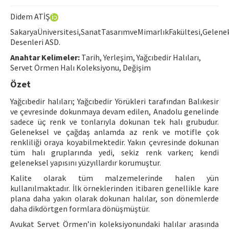
Hakem Rehberi
Didem ATİŞ
Yayın Politikaları
SakaryaÜniversitesi,SanatTasarımveMimarlıkFakültesi,Gelen
Desenleri ASD.
İletişim
Anahtar Kelimeler:
Tarih, Yerleşim, Yağcıbedir Halıları,
Servet Örmen Halı Koleksiyonu, Değişim
Özet
Yağcıbedir halıları; Yağcıbedir Yörükleri tarafından Balıkesir
ve çevresinde dokunmaya devam edilen, Anadolu genelinde
sadece üç renk ve tonlarıyla dokunan tek halı grubudur.
Geleneksel ve çağdaş anlamda az renk ve motifle çok
renkliliği oraya koyabilmektedir. Yakın çevresinde dokunan
tüm halı gruplarında yedi, sekiz renk varken; kendi
geleneksel yapısını yüzyıllardır korumuştur.
Kalite olarak tüm malzemelerinde halen yün
kullanılmaktadır. İlk örneklerinden itibaren genellikle kare
plana daha yakın olarak dokunan halılar, son dönemlerde
daha dikdörtgen formlara dönüşmüştür.
Avukat Servet Örmen’in koleksiyonundaki halılar arasında