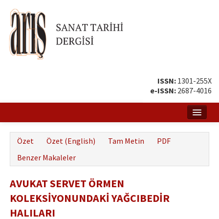
ISSN:
1301-255X
e-ISSN:
2687-4016
Ana Sayfa
Özet
Özet (English)
Tam Metin
PDF
Hakkında
Benzer Makaleler
Amaç ve Kapsam
AVUKAT SERVET ÖRMEN
Yayın ve Editör Kurulu
KOLEKSİYONUNDAKİ YAĞCIBEDİR
Yazar Rehberi
HALILARI