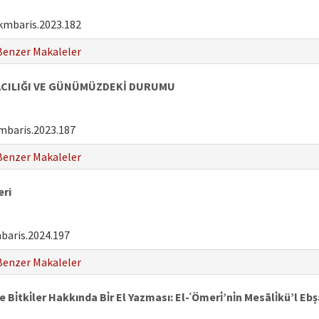
kmbaris.2023.182
Benzer Makaleler
ACILIĞI VE GÜNÜMÜZDEKİ DURUMU
mbaris.2023.187
Benzer Makaleler
eri
baris.2024.197
Benzer Makaleler
 Bi̇tki̇ler Hakkında Bi̇r El Yazması: El-ʿÖmeri̇’ni̇n Mesāli̇kü’l E