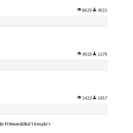
8629
4015
4918
1279
3423
1957
bṣār Fī Memālīkü’l Emṣār’ı