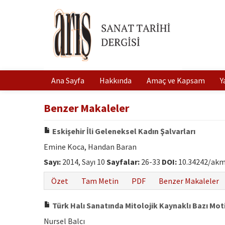
Ana Sayfa
Hakkında
Amaç ve Kapsam
Y
Benzer Makaleler
Eskişehir İli Geleneksel Kadın Şalvarları
Emine Koca, Handan Baran
Sayı:
2014, Sayı 10
Sayfalar:
26-33
DOI:
10.34242/akm
Özet
Tam Metin
PDF
Benzer Makaleler
Türk Halı Sanatında Mitolojik Kaynaklı Bazı Mot
Nursel Balcı