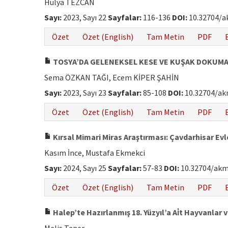
Hülya TEZCAN
Sayı:
2023, Sayı 22
Sayfalar:
116-136
DOI:
10.32704/a
Özet
Özet (English)
Tam Metin
PDF
TOSYA’DA GELENEKSEL KESE VE KUŞAK DOKUM
Sema ÖZKAN TAĞI, Ecem KİPER ŞAHİN
Sayı:
2023, Sayı 23
Sayfalar:
85-108
DOI:
10.32704/ak
Özet
Özet (English)
Tam Metin
PDF
Kırsal Mimari Miras Araştırması: Çavdarhisar Evl
Kasım İnce, Mustafa Ekmekci
Sayı:
2024, Sayı 25
Sayfalar:
57-83
DOI:
10.32704/akm
Özet
Özet (English)
Tam Metin
PDF
Halep’te Hazırlanmış 18. Yüzyıl’a Ai̇t Hayvanlar ve