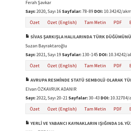
Ferah Şavkar
Sayı:
2020, Sayı 16
Sayfalar:
78-89
DOI:
10.34242/akm
Özet
Özet (English)
Tam Metin
PDF
SİVAS ŞARKIŞLA HALILARINDA TÜRK DÜĞÜMÜNÜN
Suzan Bayraktaroğlu
Sayı:
2021, Sayı 19
Sayfalar:
130-145
DOI:
10.34242/a
Özet
Özet (English)
Tam Metin
PDF
AVRUPA RESMİNDE STATÜ SEMBOLÜ OLARAK TÜR
Elvan ÖZKAVRUK ADANIR
Sayı:
2022, Sayı 20-21
Sayfalar:
30-43
DOI:
10.32704/
Özet
Özet (English)
Tam Metin
PDF
YERLİ VE YABANCI KAYNAKLARIN IŞIĞINDA 16. YÜ