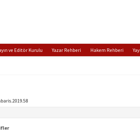
ayın ve Editör Kurulu
Yazar Rehberi
Hakem Rehberi
Yay
baris.2019.58
ifler