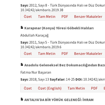
Sayı:
2012, Sayı 8 - Türk Dünyasında Halı ve Düz Dok
10.34242/akmbaris.2019.38
Özet
Tam Metin
PDF
Benzer Makaleler
Karapınar (Konya) Yöresi Göbekli Halıları
Abdullah Karaçağ
Sayı:
2011, Sayı 5 - Türk Dünyasında Halı ve Düz Dok
10.34242/akmbaris.2019.6
Özet
Tam Metin
PDF
Benzer Makaleler
Anadolu Geleneksel Bez Dokumacılığından Baz
Fatma Nur Başaran
Sayı:
2018, Sayı 13
Sayfalar:
14-25
DOI:
10.34242/akm
Özet
Özet (English)
Tam Metin
PDF
ANTALYA’DA BİR YÖRÜK GELENEĞİ: İHRAM