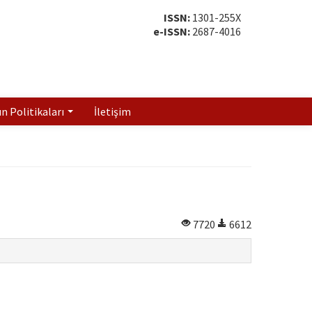
ISSN:
1301-255X
e-ISSN:
2687-4016
ın Politikaları
İletişim
7720
6612