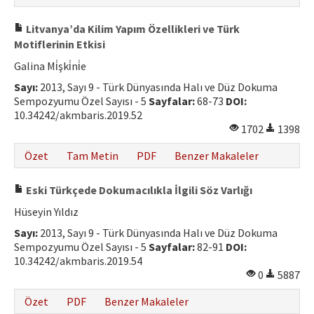
Litvanya’da Kilim Yapım Özellikleri ve Türk
Motiflerinin Etkisi
Galina Mi̇şki̇ni̇e
Sayı:
2013, Sayı 9 - Türk Dünyasında Halı ve Düz Dokuma
Sempozyumu Özel Sayısı - 5
Sayfalar:
68-73
DOI:
10.34242/akmbaris.2019.52
1702
1398
Özet
Tam Metin
PDF
Benzer Makaleler
Eski Türkçede Dokumacılıkla İlgili Söz Varlığı
Hüseyin Yıldız
Sayı:
2013, Sayı 9 - Türk Dünyasında Halı ve Düz Dokuma
Sempozyumu Özel Sayısı - 5
Sayfalar:
82-91
DOI:
10.34242/akmbaris.2019.54
0
5887
Özet
PDF
Benzer Makaleler