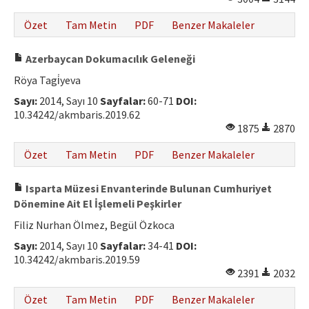
Özet
Tam Metin
PDF
Benzer Makaleler
Azerbaycan Dokumacılık Geleneği
Röya Tagi̇yeva
Sayı:
2014, Sayı 10
Sayfalar:
60-71
DOI:
10.34242/akmbaris.2019.62
1875
2870
Özet
Tam Metin
PDF
Benzer Makaleler
Isparta Müzesi Envanterinde Bulunan Cumhuriyet
Dönemine Ait El İşlemeli Peşkirler
Filiz Nurhan Ölmez, Begül Özkoca
Sayı:
2014, Sayı 10
Sayfalar:
34-41
DOI:
10.34242/akmbaris.2019.59
2391
2032
Özet
Tam Metin
PDF
Benzer Makaleler