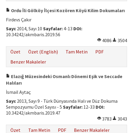
Ordu İli Gölköy İlçesi Kozören Köyü Kilim Dokumaları
Firdevs Çakır
Sayı:
2014, Sayı 10
Sayfalar:
4-13
DOI:
10.34242/akmbaris.2019.56
4086
3504
Özet
Özet (English)
Tam Metin
PDF
Benzer Makaleler
Elazığ Müzesindeki Osmanlı Dönemi Eşik ve Seccade
Halıları
İsmail Aytaç
Sayı:
2013, Sayı 9 - Türk Dünyasında Halı ve Düz Dokuma
Sempozyumu Özel Sayısı - 5
Sayfalar:
12-33
DOI:
10.34242/akmbaris.2019.47
3783
3043
Özet
Tam Metin
PDF
Benzer Makaleler