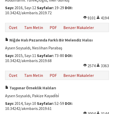
Abdülhamit Tüfekçi̇oğlu, İlker Gümüş
Hakem Rehberi
Sayı:
2016, Sayı 12
Sayfalar:
19-29
DOI:
10.34242/akmbaris.2019.72
Yayın Politikaları
9101
4194
İletişim
Özet
Tam Metin
PDF
Benzer Makaleler
Niğde Halı Pazarında Farklı Bir Melendiz Halısı
Aysen Soysaldı, Neslihan Parabaş
Sayı:
2015, Sayı 11
Sayfalar:
73-80
DOI:
10.34242/akmbaris.2019.68
2574
3363
Özet
Tam Metin
PDF
Benzer Makaleler
Taşpınar Örneklik Halıları
Aysen Soysaldı, Pakize Kayadi̇bi̇
Sayı:
2014, Sayı 10
Sayfalar:
52-59
DOI:
10.34242/akmbaris.2019.61
3004
3144