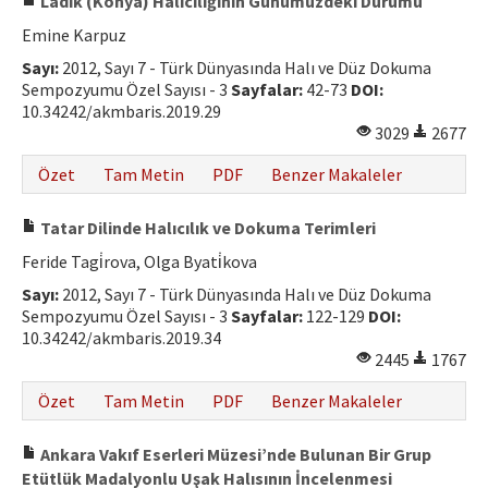
Lâdik (Konya) Halıcılığının Günümüzdeki Durumu
Emine Karpuz
Sayı:
2012, Sayı 7 - Türk Dünyasında Halı ve Düz Dokuma
Sempozyumu Özel Sayısı - 3
Sayfalar:
42-73
DOI:
10.34242/akmbaris.2019.29
3029
2677
Özet
Tam Metin
PDF
Benzer Makaleler
Tatar Dilinde Halıcılık ve Dokuma Terimleri
Feride Tagi̇rova, Olga Byati̇kova
Sayı:
2012, Sayı 7 - Türk Dünyasında Halı ve Düz Dokuma
Sempozyumu Özel Sayısı - 3
Sayfalar:
122-129
DOI:
10.34242/akmbaris.2019.34
2445
1767
Özet
Tam Metin
PDF
Benzer Makaleler
Ankara Vakıf Eserleri Müzesi’nde Bulunan Bir Grup
Etütlük Madalyonlu Uşak Halısının İncelenmesi