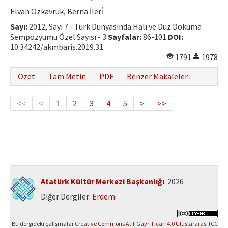
Elvan Özkavruk, Berna İleri̇
Sayı:
2012, Sayı 7 - Türk Dünyasında Halı ve Düz Dokuma
Sempozyumu Özel Sayısı - 3
Sayfalar:
86-101
DOI:
10.34242/akmbaris.2019.31
1791
1978
Özet
Tam Metin
PDF
Benzer Makaleler
<<
<
1
2
3
4
5
>
>>
Atatürk Kültür Merkezi Başkanlığı
. 2026
Diğer Dergiler:
Erdem
Bu dergideki çalışmalar
Creative Commons Atıf-GayriTicari 4.0 Uluslararası (CC