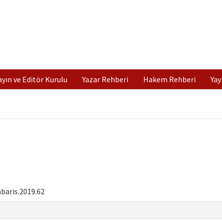
ayın ve Editör Kurulu
Yazar Rehberi
Hakem Rehberi
Yay
baris.2019.62