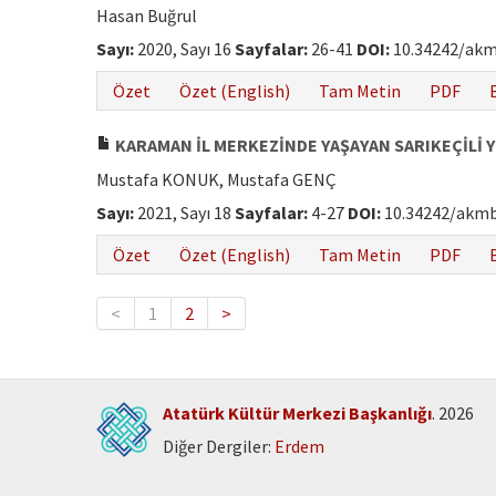
Hasan Buğrul
Sayı:
2020, Sayı 16
Sayfalar:
26-41
DOI:
10.34242/akm
Özet
Özet (English)
Tam Metin
PDF
KARAMAN İL MERKEZİNDE YAŞAYAN SARIKEÇİLİ
Mustafa KONUK, Mustafa GENÇ
Sayı:
2021, Sayı 18
Sayfalar:
4-27
DOI:
10.34242/akmb
Özet
Özet (English)
Tam Metin
PDF
<
1
2
>
Atatürk Kültür Merkezi Başkanlığı
. 2026
Diğer Dergiler:
Erdem