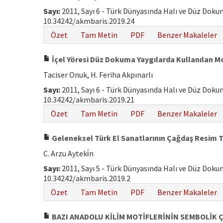
Sayı:
2011, Sayı 6 - Türk Dünyasında Halı ve Düz Dok
10.34242/akmbaris.2019.24
Özet
Tam Metin
PDF
Benzer Makaleler
İçel Yöresi Düz Dokuma Yaygılarda Kullanılan M
Taciser Onuk, H. Feriha Akpınarlı
Sayı:
2011, Sayı 6 - Türk Dünyasında Halı ve Düz Dok
10.34242/akmbaris.2019.21
Özet
Tam Metin
PDF
Benzer Makaleler
Geleneksel Türk El Sanatlarının Çağdaş Resim Ta
C. Arzu Ayteki̇n
Sayı:
2011, Sayı 5 - Türk Dünyasında Halı ve Düz Dok
10.34242/akmbaris.2019.2
Özet
Tam Metin
PDF
Benzer Makaleler
BAZI ANADOLU KİLİM MOTİFLERİNİN SEMBOLİK