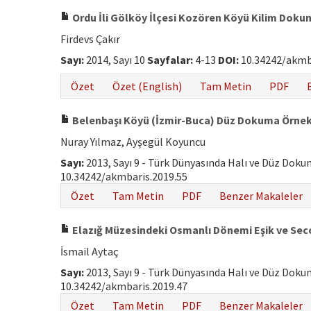
Ordu İli Gölköy İlçesi Kozören Köyü Kilim Doku
Firdevs Çakır
Sayı:
2014, Sayı 10
Sayfalar:
4-13
DOI:
10.34242/akmb
Özet
Özet (English)
Tam Metin
PDF
Belenbaşı Köyü (İzmir-Buca) Düz Dokuma Örnekl
Nuray Yılmaz, Ayşegül Koyuncu
Sayı:
2013, Sayı 9 - Türk Dünyasında Halı ve Düz Dok
10.34242/akmbaris.2019.55
Özet
Tam Metin
PDF
Benzer Makaleler
Elazığ Müzesindeki Osmanlı Dönemi Eşik ve Secc
İsmail Aytaç
Sayı:
2013, Sayı 9 - Türk Dünyasında Halı ve Düz Dok
10.34242/akmbaris.2019.47
Özet
Tam Metin
PDF
Benzer Makaleler