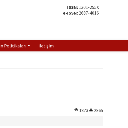
ISSN:
1301-255X
e-ISSN:
2687-4016
ın Politikaları
İletişim
1873
2865