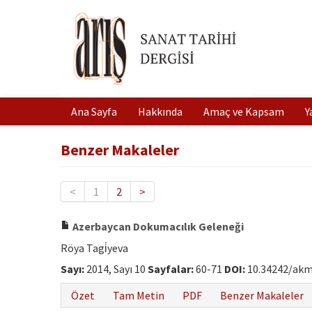
Ana Sayfa
Hakkında
Amaç ve Kapsam
Y
Benzer Makaleler
<
1
2
>
Azerbaycan Dokumacılık Geleneği
Röya Tagi̇yeva
Sayı:
2014, Sayı 10
Sayfalar:
60-71
DOI:
10.34242/akm
Özet
Tam Metin
PDF
Benzer Makaleler