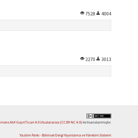
7528
4004
2270
3013
ons Atıf-GayriTicari 4.0 Uluslararası (CC BY-NC 4.0)
ile lisanslanmıştır.
Yazılım Parkı - Bilimsel Dergi Yayınlama ve Yönetim Sistemi