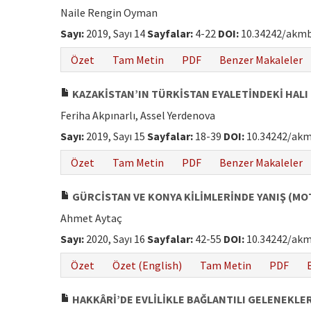
Naile Rengin Oyman
Sayı:
2019, Sayı 14
Sayfalar:
4-22
DOI:
10.34242/akmb
Özet
Tam Metin
PDF
Benzer Makaleler
KAZAKİSTAN’IN TÜRKİSTAN EYALETİNDEKİ HALI
Feriha Akpınarlı, Assel Yerdenova
Sayı:
2019, Sayı 15
Sayfalar:
18-39
DOI:
10.34242/akm
Özet
Tam Metin
PDF
Benzer Makaleler
GÜRCİSTAN VE KONYA KİLİMLERİNDE YANIŞ (MO
Ahmet Aytaç
Sayı:
2020, Sayı 16
Sayfalar:
42-55
DOI:
10.34242/akm
Özet
Özet (English)
Tam Metin
PDF
HAKKÂRİ’DE EVLİLİKLE BAĞLANTILI GELENEKLER