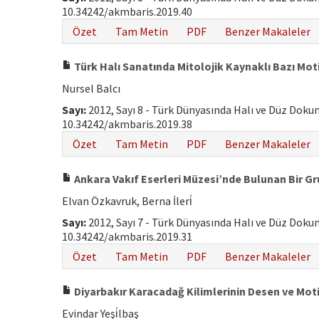
10.34242/akmbaris.2019.40
Özet
Tam Metin
PDF
Benzer Makaleler
Türk Halı Sanatında Mitolojik Kaynaklı Bazı Mot
Nursel Balcı
Sayı:
2012, Sayı 8 - Türk Dünyasında Halı ve Düz Dok
10.34242/akmbaris.2019.38
Özet
Tam Metin
PDF
Benzer Makaleler
Ankara Vakıf Eserleri Müzesi’nde Bulunan Bir G
Elvan Özkavruk, Berna İleri̇
Sayı:
2012, Sayı 7 - Türk Dünyasında Halı ve Düz Dok
10.34242/akmbaris.2019.31
Özet
Tam Metin
PDF
Benzer Makaleler
Diyarbakır Karacadağ Kilimlerinin Desen ve Motif
Evindar Yeşi̇lbaş