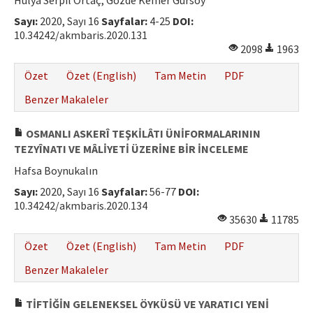
Hülya Serpil Ortaç, Gözde Kemer Gürsoy
Sayı:
2020, Sayı 16
Sayfalar:
4-25
DOI:
10.34242/akmbaris.2020.131
2098
1963
Özet
Özet (English)
Tam Metin
PDF
Benzer Makaleler
OSMANLI ASKERÎ TEŞKİLÂTI ÜNİFORMALARININ
TEZYÎNATI VE MÂLİYETİ ÜZERİNE BİR İNCELEME
Hafsa Boynukalın
Sayı:
2020, Sayı 16
Sayfalar:
56-77
DOI:
10.34242/akmbaris.2020.134
35630
11785
Özet
Özet (English)
Tam Metin
PDF
Benzer Makaleler
TİFTİĞİN GELENEKSEL ÖYKÜSÜ VE YARATICI YENİ