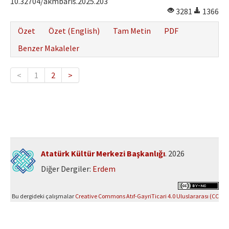
10.32704/akmbaris.2025.203
3281
1366
Özet
Özet (English)
Tam Metin
PDF
Benzer Makaleler
<
1
2
>
Atatürk Kültür Merkezi Başkanlığı
. 2026
Diğer Dergiler:
Erdem
Bu dergideki çalışmalar
Creative Commons Atıf-GayriTicari 4.0 Uluslararası (CC
BY-NC 4.0)
ile lisanslanmıştır.
Yazılım Parkı - Bilimsel Dergi Yayınlama ve Yönetim Sistemi