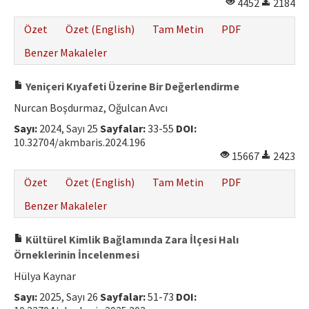
4452
2184
Özet
Özet (English)
Tam Metin
PDF
Benzer Makaleler
Yeniçeri Kıyafeti Üzerine Bir Değerlendirme
Nurcan Boşdurmaz, Oğulcan Avcı
Sayı:
2024, Sayı 25
Sayfalar:
33-55
DOI:
10.32704/akmbaris.2024.196
15667
2423
Özet
Özet (English)
Tam Metin
PDF
Benzer Makaleler
Kültürel Kimlik Bağlamında Zara İlçesi Halı
Örneklerinin İncelenmesi
Hülya Kaynar
Sayı:
2025, Sayı 26
Sayfalar:
51-73
DOI: