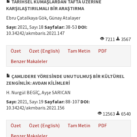
TARİHSEL KUMAŞLARDAN TAFTA ÜZERİNE
KARŞILAŞTIRILMALI BİR ARAŞTIRMA
Ebru Çatalkaya Gök, Günay Atalayer
Sayı:
2021, Sayı 18
Sayfalar:
38-53
DOI:
10.34242/akmbaris.2021.147
7211
3567
Özet
Özet (English)
Tam Metin
PDF
Benzer Makaleler
ÇAMLIDERE YÖRESİNDE UNUTULMUŞ BİR KÜLTÜREL
ZENGİNLİK: AVDAN KİLİMLERİ
H. Nurgül BEGİÇ, Ayşe SARICAN
Sayı:
2021, Sayı 19
Sayfalar:
88-107
DOI:
10.34242/akmbaris.2021.156
12563
6540
Özet
Özet (English)
Tam Metin
PDF
Benzer Makaleler