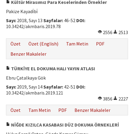
Kültür Mirasımız Para Keselerinden Örnekler
Pakize Kayadi̇bi̇
Sayı:
2018, Sayı 13
Sayfalar:
46-52
DOI:
10.34242/akmbaris.2019.78
2556
2513
Özet
Özet (English)
Tam Metin
PDF
Benzer Makaleler
TÜRKİYE EL DOKUMA HALI YAYIN ATLASI
Ebru Çatalkaya Gök
Sayı:
2019, Sayı 14
Sayfalar:
42-51
DOI:
10.34242/akmbaris.2019.121
3856
2227
Özet
Tam Metin
PDF
Benzer Makaleler
NİĞDE KIZILCA KASABASI DÜZ DOKUMA ÖRNEKLERİ