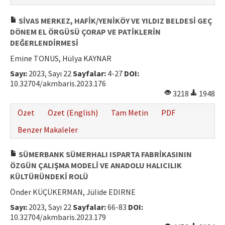
SİVAS MERKEZ, HAFİK/YENİKÖY VE YILDIZ BELDESİ GEÇ
DÖNEM EL ÖRGÜSÜ ÇORAP VE PATİKLERİN
DEĞERLENDİRMESİ
Emine TONUS, Hülya KAYNAR
Sayı:
2023, Sayı 22
Sayfalar:
4-27
DOI:
10.32704/akmbaris.2023.176
3218
1948
Özet
Özet (English)
Tam Metin
PDF
Benzer Makaleler
SÜMERBANK SÜMERHALI ISPARTA FABRİKASININ
ÖZGÜN ÇALIŞMA MODELİ VE ANADOLU HALICILIK
KÜLTÜRÜNDEKİ ROLÜ
Önder KÜÇÜKERMAN, Jülide EDIRNE
Sayı:
2023, Sayı 22
Sayfalar:
66-83
DOI:
10.32704/akmbaris.2023.179