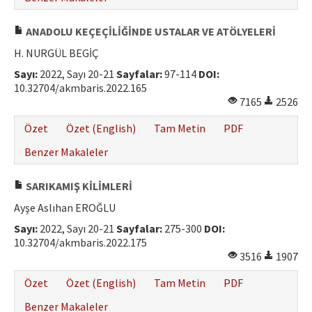
ANADOLU KEÇEÇİLİĞİNDE USTALAR VE ATÖLYELERİ
H. NURGÜL BEGİÇ
Sayı:
2022, Sayı 20-21
Sayfalar:
97-114
DOI:
10.32704/akmbaris.2022.165
7165
2526
Özet
Özet (English)
Tam Metin
PDF
Benzer Makaleler
SARIKAMIŞ KİLİMLERİ
Ayşe Aslıhan EROĞLU
Sayı:
2022, Sayı 20-21
Sayfalar:
275-300
DOI:
10.32704/akmbaris.2022.175
3516
1907
Özet
Özet (English)
Tam Metin
PDF
Benzer Makaleler