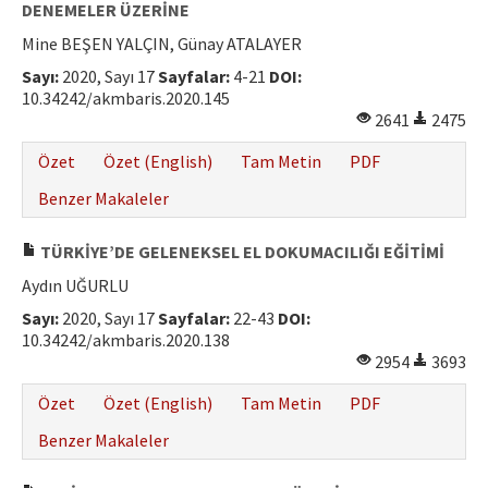
DENEMELER ÜZERİNE
Mine BEŞEN YALÇIN, Günay ATALAYER
Sayı:
2020, Sayı 17
Sayfalar:
4-21
DOI:
10.34242/akmbaris.2020.145
2641
2475
Özet
Özet (English)
Tam Metin
PDF
Benzer Makaleler
TÜRKİYE’DE GELENEKSEL EL DOKUMACILIĞI EĞİTİMİ
Aydın UĞURLU
Sayı:
2020, Sayı 17
Sayfalar:
22-43
DOI:
10.34242/akmbaris.2020.138
2954
3693
Özet
Özet (English)
Tam Metin
PDF
Benzer Makaleler