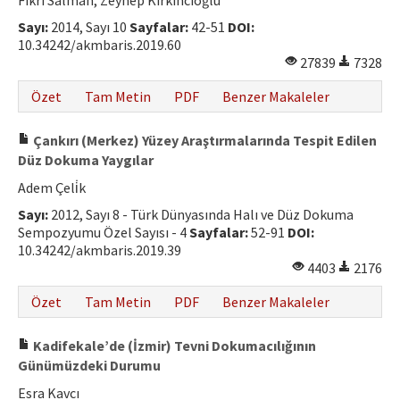
Fikri Salman, Zeynep Kırkıncıoğlu
Hakem Rehberi
Sayı:
2014, Sayı 10
Sayfalar:
42-51
DOI:
10.34242/akmbaris.2019.60
Yayın Politikaları
27839
7328
İletişim
Özet
Tam Metin
PDF
Benzer Makaleler
Çankırı (Merkez) Yüzey Araştırmalarında Tespit Edilen
Düz Dokuma Yaygılar
Adem Çeli̇k
Sayı:
2012, Sayı 8 - Türk Dünyasında Halı ve Düz Dokuma
Sempozyumu Özel Sayısı - 4
Sayfalar:
52-91
DOI:
10.34242/akmbaris.2019.39
4403
2176
Özet
Tam Metin
PDF
Benzer Makaleler
Kadifekale’de (İzmir) Tevni Dokumacılığının
Günümüzdeki Durumu
Esra Kavcı