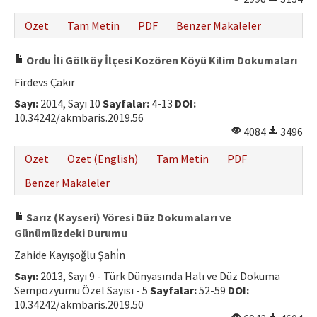
Özet
Tam Metin
PDF
Benzer Makaleler
Ordu İli Gölköy İlçesi Kozören Köyü Kilim Dokumaları
Firdevs Çakır
Sayı:
2014, Sayı 10
Sayfalar:
4-13
DOI:
10.34242/akmbaris.2019.56
4084
3496
Özet
Özet (English)
Tam Metin
PDF
Benzer Makaleler
Sarız (Kayseri) Yöresi Düz Dokumaları ve
Günümüzdeki Durumu
Zahide Kayışoğlu Şahi̇n
Sayı:
2013, Sayı 9 - Türk Dünyasında Halı ve Düz Dokuma
Sempozyumu Özel Sayısı - 5
Sayfalar:
52-59
DOI:
10.34242/akmbaris.2019.50