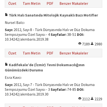
Özet
Tam Metin
PDF
Benzer Makaleler
Türk Halı Sanatında Mitolojik Kaynaklı Bazı Motifler
Nursel Balcı
Sayı:
2012, Sayı 8 - Türk Dünyasında Halı ve Düz Dokuma
Sempozyumu Özel Sayısı - 4
Sayfalar:
38-51
DOI:
10.34242/akmbaris.2019.38
7189
2980
Özet
Tam Metin
PDF
Benzer Makaleler
Kadifekale’de (İzmir) Tevni Dokumacılığının
Günümüzdeki Durumu
Esra Kavcı
Sayı:
2012, Sayı 7 - Türk Dünyasında Halı ve Düz Dokuma
Sempozyumu Özel Sayısı - 3
Sayfalar:
74-85
DOI:
10.34242/akmbaris.2019.30
2112
2229