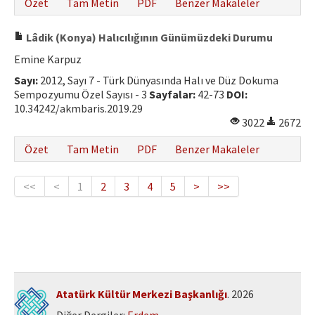
Özet
Tam Metin
PDF
Benzer Makaleler
Lâdik (Konya) Halıcılığının Günümüzdeki Durumu
Emine Karpuz
Sayı:
2012, Sayı 7 - Türk Dünyasında Halı ve Düz Dokuma
Sempozyumu Özel Sayısı - 3
Sayfalar:
42-73
DOI:
10.34242/akmbaris.2019.29
3022
2672
Özet
Tam Metin
PDF
Benzer Makaleler
<<
<
1
2
3
4
5
>
>>
Atatürk Kültür Merkezi Başkanlığı
. 2026