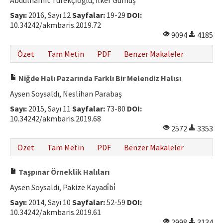
Abdülhamit Tüfekçi̇oğlu, İlker Gümüş
Hakem Rehberi
Sayı:
2016, Sayı 12
Sayfalar:
19-29
DOI:
10.34242/akmbaris.2019.72
Yayın Politikaları
9094
4185
İletişim
Özet
Tam Metin
PDF
Benzer Makaleler
Niğde Halı Pazarında Farklı Bir Melendiz Halısı
Aysen Soysaldı, Neslihan Parabaş
Sayı:
2015, Sayı 11
Sayfalar:
73-80
DOI:
10.34242/akmbaris.2019.68
2572
3353
Özet
Tam Metin
PDF
Benzer Makaleler
Taşpınar Örneklik Halıları
Aysen Soysaldı, Pakize Kayadi̇bi̇
Sayı:
2014, Sayı 10
Sayfalar:
52-59
DOI:
10.34242/akmbaris.2019.61
2998
3134