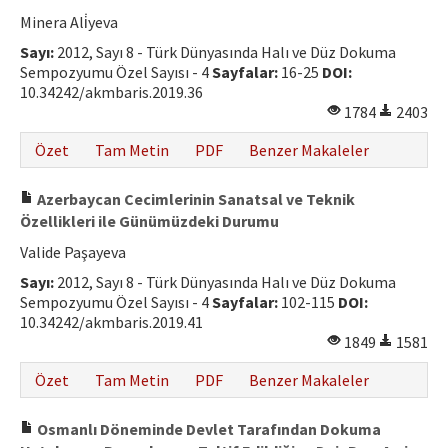
Minera Ali̇yeva
Sayı:
2012, Sayı 8 - Türk Dünyasında Halı ve Düz Dokuma
Sempozyumu Özel Sayısı - 4
Sayfalar:
16-25
DOI:
10.34242/akmbaris.2019.36
1784
2403
Özet
Tam Metin
PDF
Benzer Makaleler
Azerbaycan Cecimlerinin Sanatsal ve Teknik
Özellikleri ile Günümüzdeki Durumu
Valide Paşayeva
Sayı:
2012, Sayı 8 - Türk Dünyasında Halı ve Düz Dokuma
Sempozyumu Özel Sayısı - 4
Sayfalar:
102-115
DOI:
10.34242/akmbaris.2019.41
1849
1581
Özet
Tam Metin
PDF
Benzer Makaleler
Osmanlı Döneminde Devlet Tarafından Dokuma