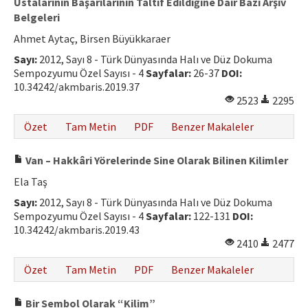
Ustalarının Başarılarının Taltif Edildiğine Dair Bazı Arşiv
Belgeleri
Ahmet Aytaç, Birsen Büyükkaraer
Sayı:
2012, Sayı 8 - Türk Dünyasında Halı ve Düz Dokuma
Sempozyumu Özel Sayısı - 4
Sayfalar:
26-37
DOI:
10.34242/akmbaris.2019.37
2523
2295
Özet
Tam Metin
PDF
Benzer Makaleler
Van – Hakkâri Yörelerinde Sine Olarak Bilinen Kilimler
Ela Taş
Sayı:
2012, Sayı 8 - Türk Dünyasında Halı ve Düz Dokuma
Sempozyumu Özel Sayısı - 4
Sayfalar:
122-131
DOI:
10.34242/akmbaris.2019.43
2410
2477
Özet
Tam Metin
PDF
Benzer Makaleler
Bir Sembol Olarak “Kilim”