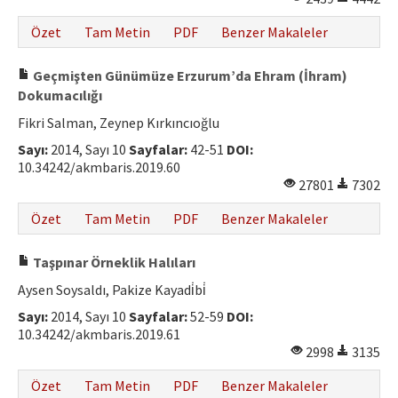
Özet
Tam Metin
PDF
Benzer Makaleler
Geçmişten Günümüze Erzurum’da Ehram (İhram)
Dokumacılığı
Fikri Salman, Zeynep Kırkıncıoğlu
Sayı:
2014, Sayı 10
Sayfalar:
42-51
DOI:
10.34242/akmbaris.2019.60
27801
7302
Özet
Tam Metin
PDF
Benzer Makaleler
Taşpınar Örneklik Halıları
Aysen Soysaldı, Pakize Kayadi̇bi̇
Sayı:
2014, Sayı 10
Sayfalar:
52-59
DOI:
10.34242/akmbaris.2019.61
2998
3135
Özet
Tam Metin
PDF
Benzer Makaleler