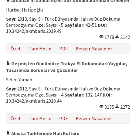
Ardahan İli Damal İlçesi Düz Dokumalarından Örnekler
Hurisel Hati̇poğlu
Sayı:
2013, Sayı 9 - Türk Dünyasında Halı ve Düz Dokuma
Sempozyumu Özel Sayısı - 5
Sayfalar:
42-51
DOI:
10.34242/akmbaris.2019.49
1778
2142
Özet
Tam Metin
PDF
Benzer Makaleler
Geçmişten Günümüze Trakya El Dokumaları Yaygılar,
Tasarımda Sorunlar ve Çözümler
Selen Yaman
Sayı:
2012, Sayı 8 - Türk Dünyasında Halı ve Düz Dokuma
Sempozyumu Özel Sayısı - 4
Sayfalar:
132-147
DOI:
10.34242/akmbaris.2019.44
3135
2272
Özet
Tam Metin
PDF
Benzer Makaleler
Ahıska Türklerinde Halı Kültürü