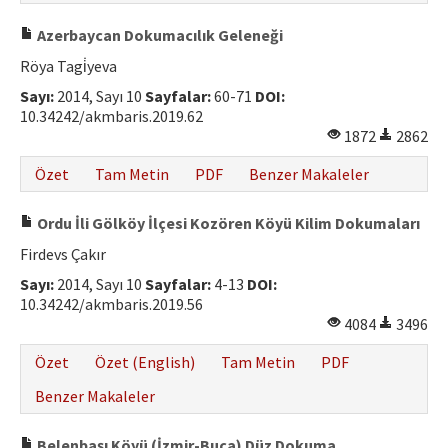
Azerbaycan Dokumacılık Geleneği
Röya Tagi̇yeva
Sayı:
2014, Sayı 10
Sayfalar:
60-71
DOI:
10.34242/akmbaris.2019.62
1872
2862
Özet
Tam Metin
PDF
Benzer Makaleler
Ordu İli Gölköy İlçesi Kozören Köyü Kilim Dokumaları
Firdevs Çakır
Sayı:
2014, Sayı 10
Sayfalar:
4-13
DOI:
10.34242/akmbaris.2019.56
4084
3496
Özet
Özet (English)
Tam Metin
PDF
Benzer Makaleler
Belenbaşı Köyü (İzmir-Buca) Düz Dokuma