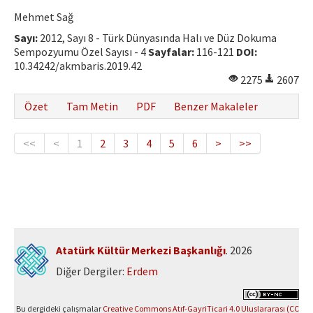
Mehmet Sağ
Sayı:
2012, Sayı 8 - Türk Dünyasında Halı ve Düz Dokuma
Sempozyumu Özel Sayısı - 4
Sayfalar:
116-121
DOI:
10.34242/akmbaris.2019.42
2275
2607
Özet
Tam Metin
PDF
Benzer Makaleler
<<
<
1
2
3
4
5
6
>
>>
Atatürk Kültür Merkezi Başkanlığı
. 2026
Diğer Dergiler:
Erdem
Bu dergideki çalışmalar
Creative Commons Atıf-GayriTicari 4.0 Uluslararası (CC