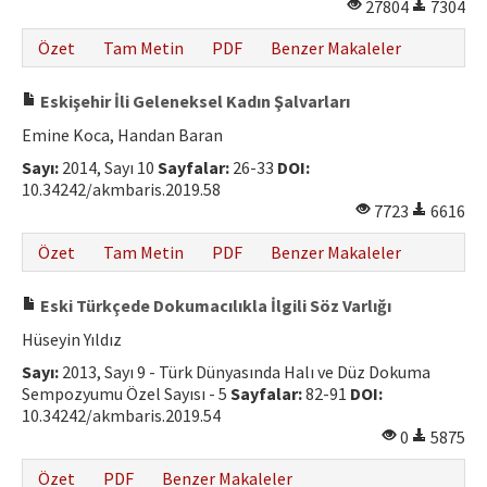
27804
7304
Hakem Rehberi
Özet
Tam Metin
PDF
Benzer Makaleler
Yayın Politikaları
Eskişehir İli Geleneksel Kadın Şalvarları
İletişim
Emine Koca, Handan Baran
Sayı:
2014, Sayı 10
Sayfalar:
26-33
DOI:
10.34242/akmbaris.2019.58
7723
6616
Özet
Tam Metin
PDF
Benzer Makaleler
Eski Türkçede Dokumacılıkla İlgili Söz Varlığı
Hüseyin Yıldız
Sayı:
2013, Sayı 9 - Türk Dünyasında Halı ve Düz Dokuma
Sempozyumu Özel Sayısı - 5
Sayfalar:
82-91
DOI:
10.34242/akmbaris.2019.54
0
5875
Özet
PDF
Benzer Makaleler