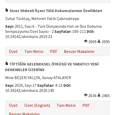
Sivas Yıldızeli İlçesi Tülü Dokumalarının Özellikleri
Zuhal Türktaş, Mehmet Fatih Çakmaktepe
Sayı:
2011, Sayı 6 - Türk Dünyasında Halı ve Düz Dokuma
Sempozyumu Özel Sayısı - 2
Sayfalar:
100-111
DOI:
10.34242/akmbaris.2019.23
3009
2095
Özet
Tam Metin
PDF
Benzer Makaleler
TİFTİĞİN GELENEKSEL ÖYKÜSÜ VE YARATICI YENİ
DENEMELER ÜZERİNE
Mine BEŞEN YALÇIN, Günay ATALAYER
Sayı:
2020, Sayı 17
Sayfalar:
4-21
DOI:
10.34242/akmbaris.2020.145
2636
2465
Özet
Özet (English)
Tam Metin
PDF
Benzer Makaleler