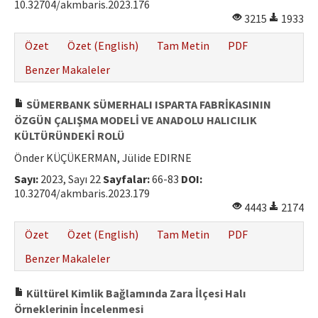
10.32704/akmbaris.2023.176
3215
1933
Özet
Özet (English)
Tam Metin
PDF
Benzer Makaleler
SÜMERBANK SÜMERHALI ISPARTA FABRİKASININ
ÖZGÜN ÇALIŞMA MODELİ VE ANADOLU HALICILIK
KÜLTÜRÜNDEKİ ROLÜ
Önder KÜÇÜKERMAN, Jülide EDIRNE
Sayı:
2023, Sayı 22
Sayfalar:
66-83
DOI:
10.32704/akmbaris.2023.179
4443
2174
Özet
Özet (English)
Tam Metin
PDF
Benzer Makaleler
Kültürel Kimlik Bağlamında Zara İlçesi Halı
Örneklerinin İncelenmesi