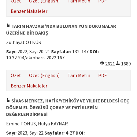
Özet
Özet (English)
Tam Metin
PDF
Benzer Makaleler
TARIM HAVZASI’NDA BULUNAN YÜN DOKUMALAR
ÜZERİNE BİR BAKIŞ
Zulhayat ÖTKÜR
Sayı:
2022, Sayı 20-21
Sayfalar:
132-147
DOI:
10.32704/akmbaris.2022.167
2621
1689
Özet
Özet (English)
Tam Metin
PDF
Benzer Makaleler
SİVAS MERKEZ, HAFİK/YENİKÖY VE YILDIZ BELDESİ GEÇ
DÖNEM EL ÖRGÜSÜ ÇORAP VE PATİKLERİN
DEĞERLENDİRMESİ
Emine TONUS, Hülya KAYNAR
Sayı:
2023, Sayı 22
Sayfalar:
4-27
DOI: