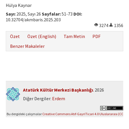
Hülya Kaynar
Sayı:
2025, Sayı 26
Sayfalar:
51-73
DOI:
10.32704/akmbaris.2025.203
3274
1356
Özet
Özet (English)
Tam Metin
PDF
Benzer Makaleler
Atatürk Kültür Merkezi Başkanlığı
. 2026
Diğer Dergiler:
Erdem
Bu dergideki çalışmalar
Creative Commons Atıf-GayriTicari 4.0 Uluslararası (CC
BY-NC 4.0)
ile lisanslanmıştır.