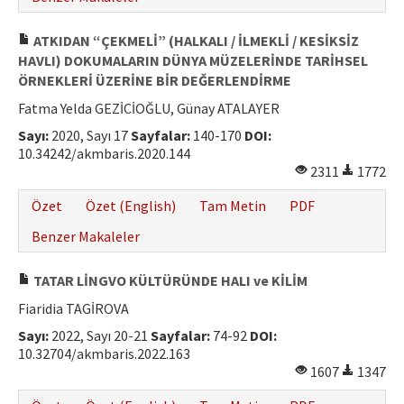
ATKIDAN “ÇEKMELİ” (HALKALI / İLMEKLİ / KESİKSİZ
HAVLI) DOKUMALARIN DÜNYA MÜZELERİNDE TARİHSEL
ÖRNEKLERİ ÜZERİNE BİR DEĞERLENDİRME
Fatma Yelda GEZİCİOĞLU, Günay ATALAYER
Sayı:
2020, Sayı 17
Sayfalar:
140-170
DOI:
10.34242/akmbaris.2020.144
2311
1772
Özet
Özet (English)
Tam Metin
PDF
Benzer Makaleler
TATAR LİNGVO KÜLTÜRÜNDE HALI ve KİLİM
Fiaridia TAGİROVA
Sayı:
2022, Sayı 20-21
Sayfalar:
74-92
DOI:
10.32704/akmbaris.2022.163
1607
1347