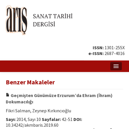
ISSN:
1301-255X
e-ISSN:
2687-4016
Ana Sayfa
Benzer Makaleler
Hakkında
Geçmişten Günümüze Erzurum’da Ehram (İhram)
Amaç ve Kapsam
Dokumacılığı
Yayın ve Editör Kurulu
Fikri Salman, Zeynep Kırkıncıoğlu
Sayı:
2014, Sayı 10
Sayfalar:
42-51
DOI:
Yazar Rehberi
10.34242/akmbaris.2019.60