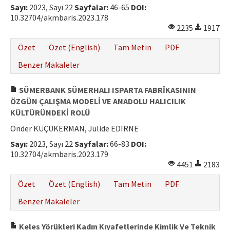
Sayı:
2023, Sayı 22
Sayfalar:
46-65
DOI:
10.32704/akmbaris.2023.178
2235
1917
Özet
Özet (English)
Tam Metin
PDF
Benzer Makaleler
SÜMERBANK SÜMERHALI ISPARTA FABRİKASININ
ÖZGÜN ÇALIŞMA MODELİ VE ANADOLU HALICILIK
KÜLTÜRÜNDEKİ ROLÜ
Önder KÜÇÜKERMAN, Jülide EDIRNE
Sayı:
2023, Sayı 22
Sayfalar:
66-83
DOI:
10.32704/akmbaris.2023.179
4451
2183
Özet
Özet (English)
Tam Metin
PDF
Benzer Makaleler
Keles Yörükleri Kadın Kıyafetlerinde Kimlik Ve Teknik