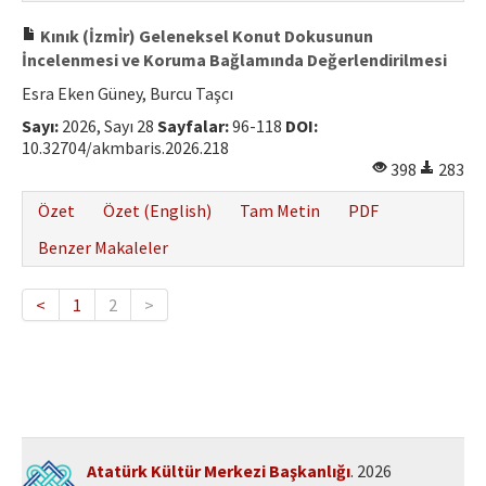
Kınık (İzmi̇r) Geleneksel Konut Dokusunun
İncelenmesi ve Koruma Bağlamında Değerlendirilmesi
Esra Eken Güney, Burcu Taşcı
Sayı:
2026, Sayı 28
Sayfalar:
96-118
DOI:
10.32704/akmbaris.2026.218
398
283
Özet
Özet (English)
Tam Metin
PDF
Benzer Makaleler
<
1
2
>
Atatürk Kültür Merkezi Başkanlığı
. 2026