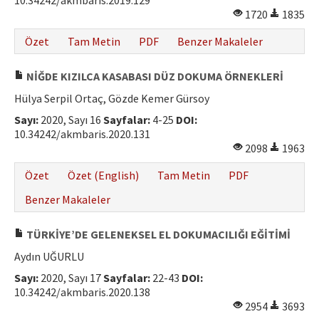
10.34242/akmbaris.2019.129
1720
1835
Özet
Tam Metin
PDF
Benzer Makaleler
NİĞDE KIZILCA KASABASI DÜZ DOKUMA ÖRNEKLERİ
Hülya Serpil Ortaç, Gözde Kemer Gürsoy
Sayı:
2020, Sayı 16
Sayfalar:
4-25
DOI:
10.34242/akmbaris.2020.131
2098
1963
Özet
Özet (English)
Tam Metin
PDF
Benzer Makaleler
TÜRKİYE’DE GELENEKSEL EL DOKUMACILIĞI EĞİTİMİ
Aydın UĞURLU
Sayı:
2020, Sayı 17
Sayfalar:
22-43
DOI:
10.34242/akmbaris.2020.138
2954
3693