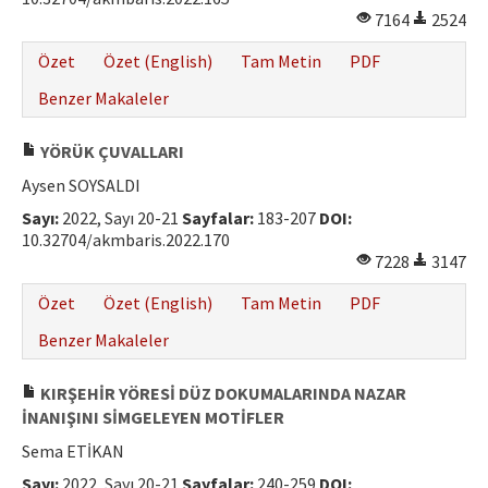
7164
2524
Özet
Özet (English)
Tam Metin
PDF
Benzer Makaleler
YÖRÜK ÇUVALLARI
Aysen SOYSALDI
Sayı:
2022, Sayı 20-21
Sayfalar:
183-207
DOI:
10.32704/akmbaris.2022.170
7228
3147
Özet
Özet (English)
Tam Metin
PDF
Benzer Makaleler
KIRŞEHİR YÖRESİ DÜZ DOKUMALARINDA NAZAR
İNANIŞINI SİMGELEYEN MOTİFLER
Sema ETİKAN
Sayı:
2022, Sayı 20-21
Sayfalar:
240-259
DOI: