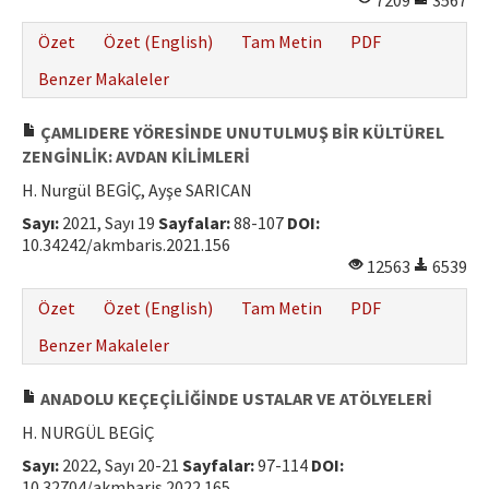
7209
3567
Özet
Özet (English)
Tam Metin
PDF
Benzer Makaleler
ÇAMLIDERE YÖRESİNDE UNUTULMUŞ BİR KÜLTÜREL
ZENGİNLİK: AVDAN KİLİMLERİ
H. Nurgül BEGİÇ, Ayşe SARICAN
Sayı:
2021, Sayı 19
Sayfalar:
88-107
DOI:
10.34242/akmbaris.2021.156
12563
6539
Özet
Özet (English)
Tam Metin
PDF
Benzer Makaleler
ANADOLU KEÇEÇİLİĞİNDE USTALAR VE ATÖLYELERİ
H. NURGÜL BEGİÇ
Sayı:
2022, Sayı 20-21
Sayfalar:
97-114
DOI:
10.32704/akmbaris.2022.165