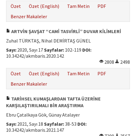
Özet
Özet (English)
Tam Metin
PDF
Benzer Makaleler
ARTVİN ŞAVŞAT “CAMİ TASVİRLİ” DUVAR KİLİMLERİ
Zuhal TÜRKTAŞ, Nihal DEMİRTAŞ GÜNEL
Sayı:
2020, Sayı 17
Sayfalar:
102-119
DOI:
10.34242/akmbaris.2020.142
2808
2498
Özet
Özet (English)
Tam Metin
PDF
Benzer Makaleler
TARİHSEL KUMAŞLARDAN TAFTA ÜZERİNE
KARŞILAŞTIRILMALI BİR ARAŞTIRMA
Ebru Çatalkaya Gök, Günay Atalayer
Sayı:
2021, Sayı 18
Sayfalar:
38-53
DOI:
10.34242/akmbaris.2021.147