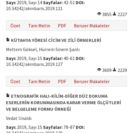
Sayı:
2019, Sayı 14
Sayfalar:
42-51
DOI:
Hakem Rehberi
10.34242/akmbaris.2019.121
3855
2227
Yayın Politikaları
Özet
Tam Metin
PDF
Benzer Makaleler
İletişim
KÜTAHYA YÖRESİ CİCİM VE ZİLİ ÖRNEKLERİ
Meltem Göksel, Hürrem Sinem Şanlı
Sayı:
2019, Sayı 15
Sayfalar:
40-61
DOI:
10.34242/akmbaris.2019.127
3609
2229
Özet
Tam Metin
PDF
Benzer Makaleler
ETNOGRAFİK HALI-KİLİM-DİĞER DÜZ DOKUMA
ESERLERİN KORUNMASINDA KARAR VERME ÖLÇÜTLERİ
VE BELGELEME FORMU ÖRNEĞİ
Vedat Ünaldı
Sayı:
2019, Sayı 15
Sayfalar:
78-87
DOI: