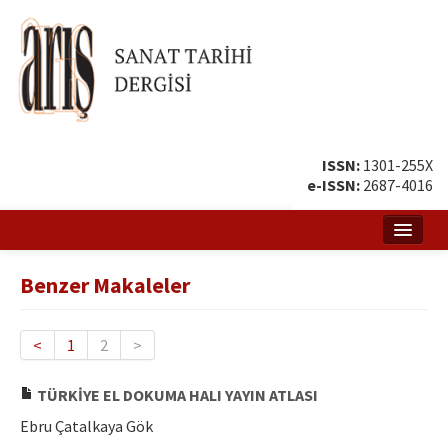
ISSN:
1301-255X
e-ISSN:
2687-4016
Ana Sayfa
Benzer Makaleler
Hakkında
Amaç ve Kapsam
<
1
2
>
Yayın ve Editör Kurulu
TÜRKİYE EL DOKUMA HALI YAYIN ATLASI
Yazar Rehberi
Ebru Çatalkaya Gök