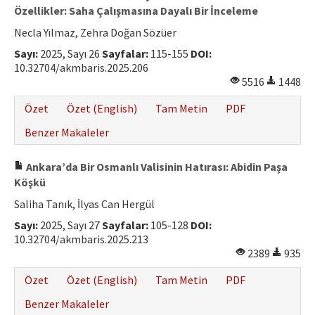
Özellikler: Saha Çalışmasına Dayalı Bir İnceleme
Necla Yılmaz, Zehra Doğan Sözüer
Sayı:
2025, Sayı 26
Sayfalar:
115-155
DOI:
10.32704/akmbaris.2025.206
5516
1448
Özet
Özet (English)
Tam Metin
PDF
Benzer Makaleler
Ankara’da Bir Osmanlı Valisinin Hatırası: Abidin Paşa
Köşkü
Saliha Tanık, İlyas Can Hergül
Sayı:
2025, Sayı 27
Sayfalar:
105-128
DOI:
10.32704/akmbaris.2025.213
2389
935
Özet
Özet (English)
Tam Metin
PDF
Benzer Makaleler