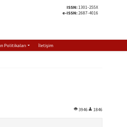
ISSN:
1301-255X
e-ISSN:
2687-4016
ın Politikaları
İletişim
3946
1846