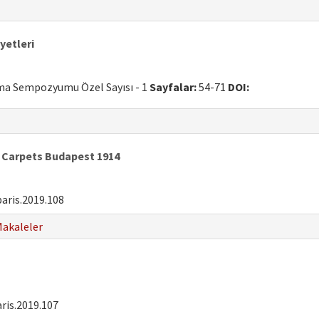
etleri
uma Sempozyumu Özel Sayısı - 1
Sayfalar:
54-71
DOI:
 Carpets Budapest 1914
aris.2019.108
akaleler
is.2019.107