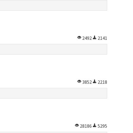
2492
2141
3852
2218
28186
5295