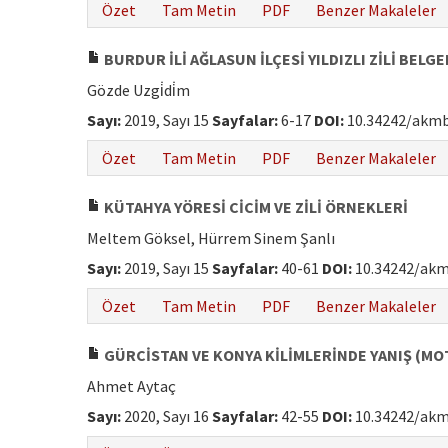
Özet
Tam Metin
PDF
Benzer Makaleler
BURDUR İLİ AĞLASUN İLÇESİ YILDIZLI ZİLİ BELG
Gözde Uzgi̇di̇m
Sayı:
2019, Sayı 15
Sayfalar:
6-17
DOI:
10.34242/akmb
Özet
Tam Metin
PDF
Benzer Makaleler
KÜTAHYA YÖRESİ CİCİM VE ZİLİ ÖRNEKLERİ
Meltem Göksel, Hürrem Sinem Şanlı
Sayı:
2019, Sayı 15
Sayfalar:
40-61
DOI:
10.34242/akm
Özet
Tam Metin
PDF
Benzer Makaleler
GÜRCİSTAN VE KONYA KİLİMLERİNDE YANIŞ (MO
Ahmet Aytaç
Sayı:
2020, Sayı 16
Sayfalar:
42-55
DOI:
10.34242/akm