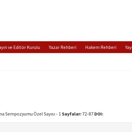
ayın ve Editör Kurulu
Yazar Rehberi
Hakem Rehberi
Yay
uma Sempozyumu Özel Sayısı - 1
Sayfalar:
72-87
DOI: