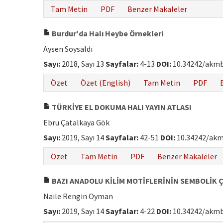
Tam Metin
PDF
Benzer Makaleler
Burdur'da Halı Heybe Örnekleri
Aysen Soysaldı
Sayı:
2018, Sayı 13
Sayfalar:
4-13
DOI:
10.34242/akmb
Özet
Özet (English)
Tam Metin
PDF
TÜRKİYE EL DOKUMA HALI YAYIN ATLASI
Ebru Çatalkaya Gök
Sayı:
2019, Sayı 14
Sayfalar:
42-51
DOI:
10.34242/akm
Özet
Tam Metin
PDF
Benzer Makaleler
BAZI ANADOLU KİLİM MOTİFLERİNİN SEMBOLİK
Naile Rengin Oyman
Sayı:
2019, Sayı 14
Sayfalar:
4-22
DOI:
10.34242/akmb