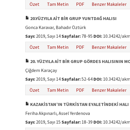
Özet
Tam Metin
PDF
Benzer Makaleler
20.YÜZYILA AİT BİR GRUP YUNTDAĞ HALISI
Gonca Karavar, Bahadır Öztürk
Sayı:
2019, Sayı 14
Sayfalar:
78-95
DOI:
10.34242/akm
Özet
Tam Metin
PDF
Benzer Makaleler
20. YÜZYILA AİT BİR GRUP GÖRDES HALISININ 
Çiğdem Karaçay
Sayı:
2019, Sayı 14
Sayfalar:
52-64
DOI:
10.34242/akm
Özet
Tam Metin
PDF
Benzer Makaleler
KAZAKİSTAN’IN TÜRKİSTAN EYALETİNDEKİ HALI
Feriha Akpınarlı, Assel Yerdenova
Sayı:
2019, Sayı 15
Sayfalar:
18-39
DOI:
10.34242/akm