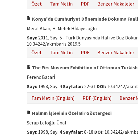
Özet
Tam Metin
PDF
Benzer Makaleler
Konya'da Cumhuriyet Döneminde Dokuma Faaliy
Meral Akan, H. Melek Hi̇dayetoğlu
Sayı:
2011, Sayı 5 - Türk Dünyasında Halı ve Düz Dok
10.34242/akmbaris.2019.5
Özet
Tam Metin
PDF
Benzer Makaleler
The Firs Museum Exhibition of Ottoman Turkish
Ferenc Batari̇
Sayı:
1998, Sayı 4
Sayfalar:
22-31
DOI:
10.34242/akmb
Tam Metin (English)
PDF (English)
Benzer M
Halının İşlevinin Özel Bir Göstergesi
Serap Leloğlu Ünal
Sayı:
1998, Sayı 4
Sayfalar:
8-18
DOI:
10.34242/akmbar