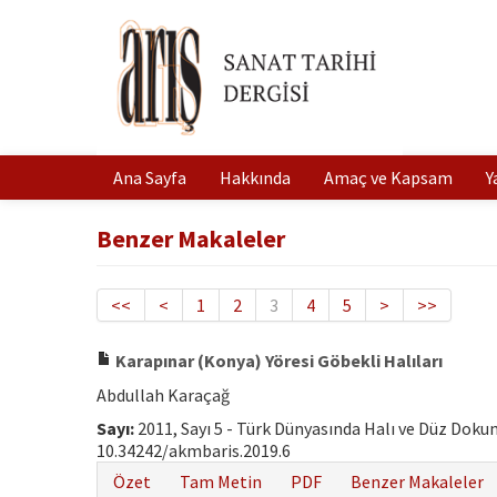
Ana Sayfa
Hakkında
Amaç ve Kapsam
Y
Benzer Makaleler
<<
<
1
2
3
4
5
>
>>
Karapınar (Konya) Yöresi Göbekli Halıları
Abdullah Karaçağ
Sayı:
2011, Sayı 5 - Türk Dünyasında Halı ve Düz Dok
10.34242/akmbaris.2019.6
Özet
Tam Metin
PDF
Benzer Makaleler