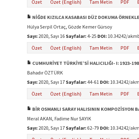
Özet
Özet (English)
Tam Metin
PDF
NİĞDE KIZILCA KASABASI DÜZ DOKUMA ÖRNEKL
Hülya Serpil Ortaç, Gözde Kemer Gürsoy
Sayı:
2020, Sayı 16
Sayfalar:
4-25
DOI:
10.34242/akmb
Özet
Özet (English)
Tam Metin
PDF
CUMHURİYET TÜRKİYE’Sİ HALICILIĞI- I: 1923-198
Bahadır ÖZTÜRK
Sayı:
2020, Sayı 17
Sayfalar:
44-61
DOI:
10.34242/akm
Özet
Özet (English)
Tam Metin
PDF
BİR OSMANLI SARAY HALISININ KOMPOZİSYON B
Meral AKAN, Fadime Nur SAYIK
Sayı:
2020, Sayı 17
Sayfalar:
62-79
DOI:
10.34242/akm