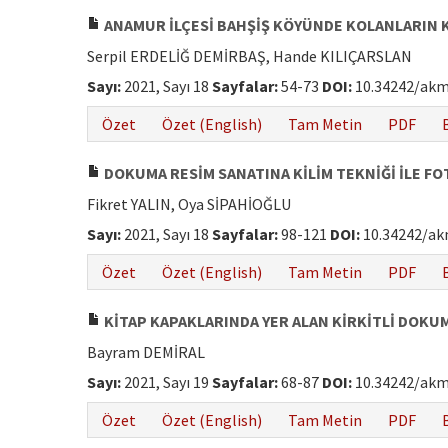
ANAMUR İLÇESİ BAHŞİŞ KÖYÜNDE KOLANLARIN 
Serpil ERDELİĞ DEMİRBAŞ, Hande KILIÇARSLAN
Sayı:
2021, Sayı 18
Sayfalar:
54-73
DOI:
10.34242/akm
Özet
Özet (English)
Tam Metin
PDF
DOKUMA RESİM SANATINA KİLİM TEKNİĞİ İLE F
Fikret YALIN, Oya SİPAHİOĞLU
Sayı:
2021, Sayı 18
Sayfalar:
98-121
DOI:
10.34242/ak
Özet
Özet (English)
Tam Metin
PDF
KİTAP KAPAKLARINDA YER ALAN KİRKİTLİ DOKU
Bayram DEMİRAL
Sayı:
2021, Sayı 19
Sayfalar:
68-87
DOI:
10.34242/akm
Özet
Özet (English)
Tam Metin
PDF