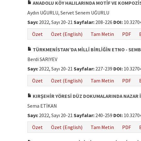
ANADOLU KÖY HALILARINDA MOTİF VE KOMPOZ
Aydın UĞURLU, Servet Senem UĞURLU
Sayı:
2022, Sayı 20-21
Sayfalar:
208-226
DOI:
10.3270
Özet
Özet (English)
Tam Metin
PDF
TÜRKMENİSTAN’DA MİLLİ BİRLİĞİN ETNO - SEMB
Berdi SARIYEV
Sayı:
2022, Sayı 20-21
Sayfalar:
227-239
DOI:
10.3270
Özet
Özet (English)
Tam Metin
PDF
KIRŞEHİR YÖRESİ DÜZ DOKUMALARINDA NAZAR İ
Sema ETİKAN
Sayı:
2022, Sayı 20-21
Sayfalar:
240-259
DOI:
10.3270
Özet
Özet (English)
Tam Metin
PDF