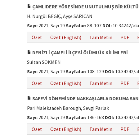
ÇAMLIDERE YÖRESİNDE UNUTULMUŞ BİR KÜLTÜR
H. Nurgül BEGİÇ, Ayşe SARICAN
Sayı:
2021, Sayı 19
Sayfalar:
88-107
DOI:
10.34242/ak
Özet
Özet (English)
Tam Metin
PDF
DENİZLİ ÇAMELİ İLÇESİ ÖLÜMLÜK KİLİMLERİ
Sultan SÖKMEN
Sayı:
2021, Sayı 19
Sayfalar:
108-129
DOI:
10.34242/a
Özet
Özet (English)
Tam Metin
PDF
SAFEVİ DÖNEMİNDE NAKKAŞLARLA DOKUMA SANAT
Pari Malekzadeh Barough, Sevgi Parlak
Sayı:
2021, Sayı 19
Sayfalar:
146-168
DOI:
10.34242/a
Özet
Özet (English)
Tam Metin
PDF