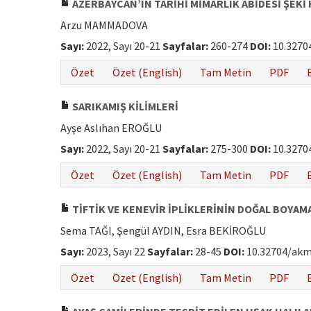
AZERBAYCAN’IN TARİHİ MİMARLIK ABİDESİ ŞEKİ
Arzu MAMMADOVA
Sayı:
2022, Sayı 20-21
Sayfalar:
260-274
DOI:
10.3270
Özet
Özet (English)
Tam Metin
PDF
SARIKAMIŞ KİLİMLERİ
Ayşe Aslıhan EROĞLU
Sayı:
2022, Sayı 20-21
Sayfalar:
275-300
DOI:
10.3270
Özet
Özet (English)
Tam Metin
PDF
TİFTİK VE KENEVİR İPLİKLERİNİN DOĞAL BOYAM
Sema TAĞI, Şengül AYDIN, Esra BEKİROĞLU
Sayı:
2023, Sayı 22
Sayfalar:
28-45
DOI:
10.32704/akm
Özet
Özet (English)
Tam Metin
PDF