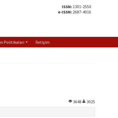
ISSN:
1301-255X
e-ISSN:
2687-4016
ın Politikaları
İletişim
3648
3025