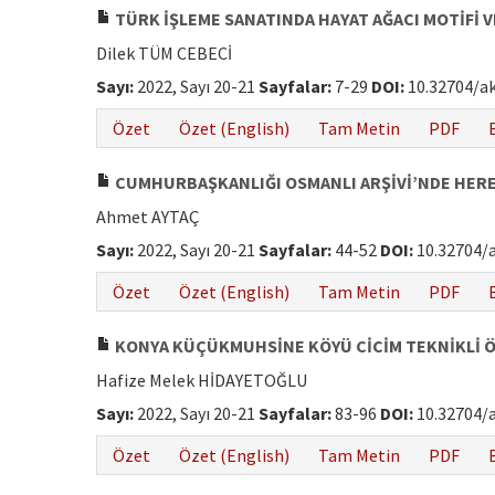
TÜRK İŞLEME SANATINDA HAYAT AĞACI MOTİFİ 
Dilek TÜM CEBECİ
Sayı:
2022, Sayı 20-21
Sayfalar:
7-29
DOI:
10.32704/a
Özet
Özet (English)
Tam Metin
PDF
CUMHURBAŞKANLIĞI OSMANLI ARŞİVİ’NDE HEREK
Ahmet AYTAÇ
Sayı:
2022, Sayı 20-21
Sayfalar:
44-52
DOI:
10.32704/
Özet
Özet (English)
Tam Metin
PDF
KONYA KÜÇÜKMUHSİNE KÖYÜ CİCİM TEKNİKLİ 
Hafize Melek HİDAYETOĞLU
Sayı:
2022, Sayı 20-21
Sayfalar:
83-96
DOI:
10.32704/
Özet
Özet (English)
Tam Metin
PDF