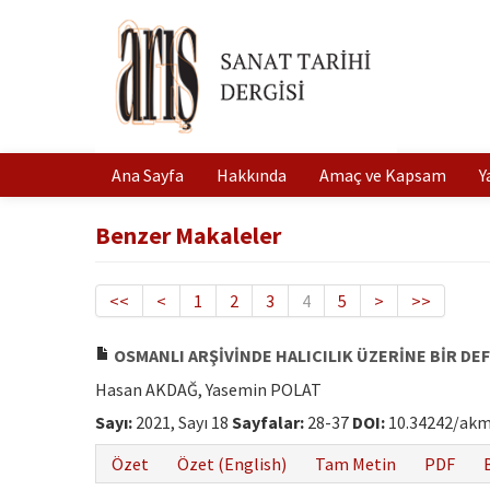
Ana Sayfa
Hakkında
Amaç ve Kapsam
Y
Benzer Makaleler
<<
<
1
2
3
4
5
>
>>
OSMANLI ARŞİVİNDE HALICILIK ÜZERİNE BİR DEF
Hasan AKDAĞ, Yasemin POLAT
Sayı:
2021, Sayı 18
Sayfalar:
28-37
DOI:
10.34242/akm
Özet
Özet (English)
Tam Metin
PDF