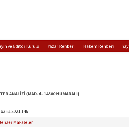
ayın ve Editör Kurulu
Yazar Rehberi
Hakem Rehberi
Yay
TER ANALİZİ (MAD-d- 14500 NUMARALI)
baris.2021.146
Benzer Makaleler