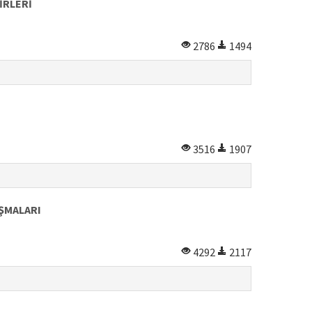
İRLERİ
2786
1494
3516
1907
IŞMALARI
4292
2117