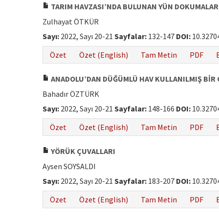
TARIM HAVZASI’NDA BULUNAN YÜN DOKUMALAR 
Zulhayat ÖTKÜR
Sayı:
2022, Sayı 20-21
Sayfalar:
132-147
DOI:
10.3270
Özet
Özet (English)
Tam Metin
PDF
ANADOLU’DAN DÜĞÜMLÜ HAV KULLANILMIŞ BİR
Bahadır ÖZTÜRK
Sayı:
2022, Sayı 20-21
Sayfalar:
148-166
DOI:
10.3270
Özet
Özet (English)
Tam Metin
PDF
YÖRÜK ÇUVALLARI
Aysen SOYSALDI
Sayı:
2022, Sayı 20-21
Sayfalar:
183-207
DOI:
10.3270
Özet
Özet (English)
Tam Metin
PDF