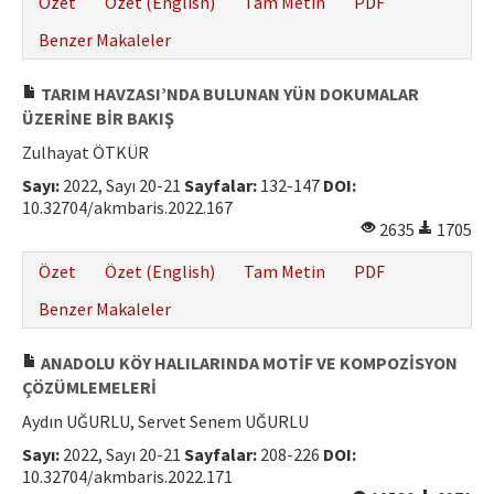
Özet
Özet (English)
Tam Metin
PDF
Benzer Makaleler
TARIM HAVZASI’NDA BULUNAN YÜN DOKUMALAR
ÜZERİNE BİR BAKIŞ
Zulhayat ÖTKÜR
Sayı:
2022, Sayı 20-21
Sayfalar:
132-147
DOI:
10.32704/akmbaris.2022.167
2635
1705
Özet
Özet (English)
Tam Metin
PDF
Benzer Makaleler
ANADOLU KÖY HALILARINDA MOTİF VE KOMPOZİSYON
ÇÖZÜMLEMELERİ
Aydın UĞURLU, Servet Senem UĞURLU
Sayı:
2022, Sayı 20-21
Sayfalar:
208-226
DOI:
10.32704/akmbaris.2022.171