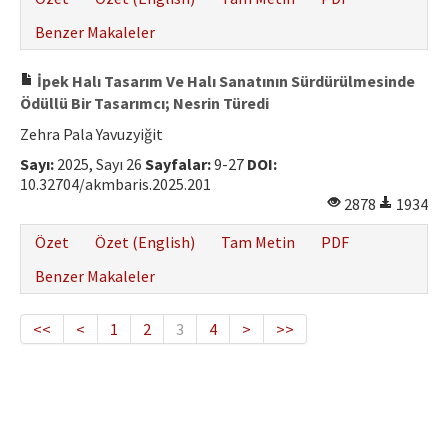
Benzer Makaleler
İpek Halı Tasarım Ve Halı Sanatının Sürdürülmesinde
Ödüllü Bir Tasarımcı; Nesrin Türedi
Zehra Pala Yavuzyiğit
Sayı:
2025, Sayı 26
Sayfalar:
9-27
DOI:
10.32704/akmbaris.2025.201
2878
1934
Özet
Özet (English)
Tam Metin
PDF
Benzer Makaleler
<<
<
1
2
3
4
>
>>