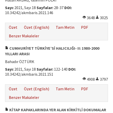
Hasan AKDAĞ, Yasemin POLAT
Hakem Rehberi
Sayı:
2021, Sayı 18
Sayfalar:
28-37
DOI:
10.34242/akmbaris.2021.146
Yayın Politikaları
3648
3025
İletişim
Özet
Özet (English)
Tam Metin
PDF
Benzer Makaleler
CUMHURİYET TÜRKİYE’Sİ HALICILIĞI- II: 1980-2000
YILLARI ARASI
Bahadır ÖZTÜRK
Sayı:
2021, Sayı 18
Sayfalar:
122-140
DOI:
10.34242/akmbaris.2021.151
4908
3797
Özet
Özet (English)
Tam Metin
PDF
Benzer Makaleler
KİTAP KAPAKLARINDA YER ALAN KİRKİTLİ DOKUMALAR