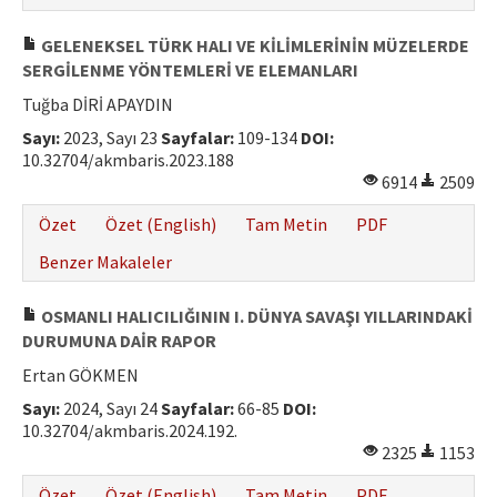
GELENEKSEL TÜRK HALI VE KİLİMLERİNİN MÜZELERDE
SERGİLENME YÖNTEMLERİ VE ELEMANLARI
Tuğba DİRİ APAYDIN
Sayı:
2023, Sayı 23
Sayfalar:
109-134
DOI:
10.32704/akmbaris.2023.188
6914
2509
Özet
Özet (English)
Tam Metin
PDF
Benzer Makaleler
OSMANLI HALICILIĞININ I. DÜNYA SAVAŞI YILLARINDAKİ
DURUMUNA DAİR RAPOR
Ertan GÖKMEN
Sayı:
2024, Sayı 24
Sayfalar:
66-85
DOI:
10.32704/akmbaris.2024.192.
2325
1153
Özet
Özet (English)
Tam Metin
PDF