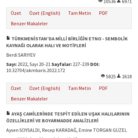
10536
6971
Özet
Özet (English)
Tam Metin
PDF
Benzer Makaleler
TÜRKMENİSTAN’DA MİLLİ BİRLİĞİN ETNO - SEMBOLİK
KAYNAĞI OLARAK HALI VE MOTİFLERİ
Berdi SARIYEV
Sayı:
2022, Sayı 20-21
Sayfalar:
227-239
DOI:
10.32704/akmbaris.2022.172
5825
2618
Özet
Özet (English)
Tam Metin
PDF
Benzer Makaleler
AYAŞ CAMİLERİNDE TESPİT EDİLEN UŞAK HALILARININ
ÖZELLİKLERİ VE BOYARMADDE ANALİZLERİ
Aysen SOYSALDI, Recep KARADAĞ, Emine TORGAN GÜZEL