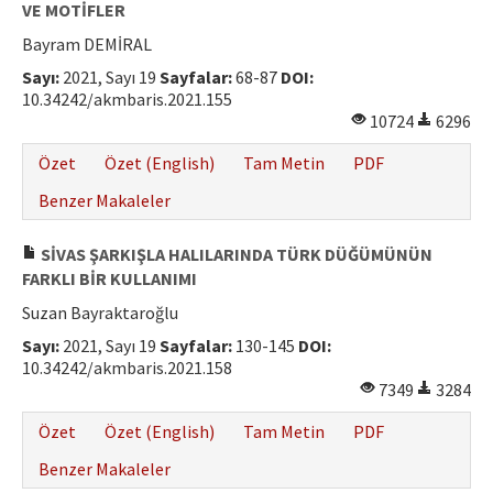
VE MOTİFLER
Bayram DEMİRAL
Sayı:
2021, Sayı 19
Sayfalar:
68-87
DOI:
10.34242/akmbaris.2021.155
10724
6296
Özet
Özet (English)
Tam Metin
PDF
Benzer Makaleler
SİVAS ŞARKIŞLA HALILARINDA TÜRK DÜĞÜMÜNÜN
FARKLI BİR KULLANIMI
Suzan Bayraktaroğlu
Sayı:
2021, Sayı 19
Sayfalar:
130-145
DOI:
10.34242/akmbaris.2021.158
7349
3284
Özet
Özet (English)
Tam Metin
PDF
Benzer Makaleler