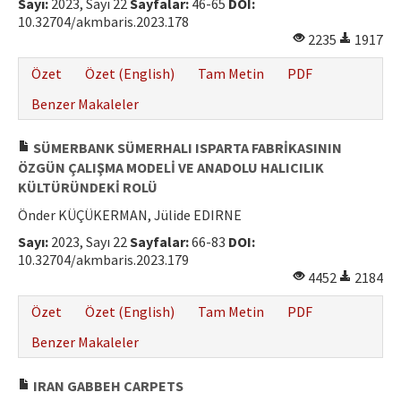
Sayı:
2023, Sayı 22
Sayfalar:
46-65
DOI:
10.32704/akmbaris.2023.178
2235
1917
Özet
Özet (English)
Tam Metin
PDF
Benzer Makaleler
SÜMERBANK SÜMERHALI ISPARTA FABRİKASININ
ÖZGÜN ÇALIŞMA MODELİ VE ANADOLU HALICILIK
KÜLTÜRÜNDEKİ ROLÜ
Önder KÜÇÜKERMAN, Jülide EDIRNE
Sayı:
2023, Sayı 22
Sayfalar:
66-83
DOI:
10.32704/akmbaris.2023.179
4452
2184
Özet
Özet (English)
Tam Metin
PDF
Benzer Makaleler
IRAN GABBEH CARPETS