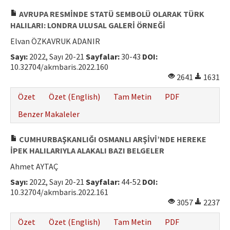
AVRUPA RESMİNDE STATÜ SEMBOLÜ OLARAK TÜRK
HALILARI: LONDRA ULUSAL GALERİ ÖRNEĞİ
Elvan ÖZKAVRUK ADANIR
Sayı:
2022, Sayı 20-21
Sayfalar:
30-43
DOI:
10.32704/akmbaris.2022.160
2641
1631
Özet
Özet (English)
Tam Metin
PDF
Benzer Makaleler
CUMHURBAŞKANLIĞI OSMANLI ARŞİVİ’NDE HEREKE
İPEK HALILARIYLA ALAKALI BAZI BELGELER
Ahmet AYTAÇ
Sayı:
2022, Sayı 20-21
Sayfalar:
44-52
DOI:
10.32704/akmbaris.2022.161
3057
2237
Özet
Özet (English)
Tam Metin
PDF