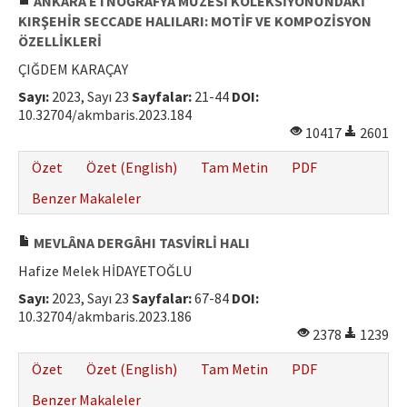
ANKARA ETNOĞRAFYA MÜZESİ KOLEKSİYONUNDAKİ
KIRŞEHİR SECCADE HALILARI: MOTİF VE KOMPOZİSYON
ÖZELLİKLERİ
ÇIĞDEM KARAÇAY
Sayı:
2023, Sayı 23
Sayfalar:
21-44
DOI:
10.32704/akmbaris.2023.184
10417
2601
Özet
Özet (English)
Tam Metin
PDF
Benzer Makaleler
MEVLÂNA DERGÂHI TASVİRLİ HALI
Hafize Melek HİDAYETOĞLU
Sayı:
2023, Sayı 23
Sayfalar:
67-84
DOI:
10.32704/akmbaris.2023.186
2378
1239
Özet
Özet (English)
Tam Metin
PDF
Benzer Makaleler