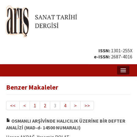
ISSN:
1301-255X
e-ISSN:
2687-4016
Ana Sayfa
Benzer Makaleler
Hakkında
Amaç ve Kapsam
<<
<
1
2
3
4
>
>>
Yayın ve Editör Kurulu
OSMANLI ARŞİVİNDE HALICILIK ÜZERİNE BİR DEFTER
ANALİZİ (MAD-d- 14500 NUMARALI)
Yazar Rehberi