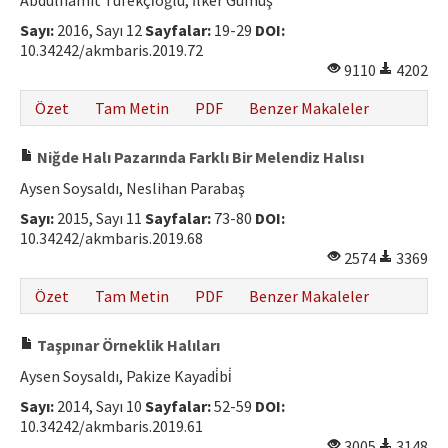
Abdülhamit Tüfekçi̇oğlu, İlker Gümüş
Hakem Rehberi
Sayı:
2016, Sayı 12
Sayfalar:
19-29
DOI:
10.34242/akmbaris.2019.72
Yayın Politikaları
9110
4202
İletişim
Özet
Tam Metin
PDF
Benzer Makaleler
Niğde Halı Pazarında Farklı Bir Melendiz Halısı
Aysen Soysaldı, Neslihan Parabaş
Sayı:
2015, Sayı 11
Sayfalar:
73-80
DOI:
10.34242/akmbaris.2019.68
2574
3369
Özet
Tam Metin
PDF
Benzer Makaleler
Taşpınar Örneklik Halıları
Aysen Soysaldı, Pakize Kayadi̇bi̇
Sayı:
2014, Sayı 10
Sayfalar:
52-59
DOI:
10.34242/akmbaris.2019.61
3005
3148