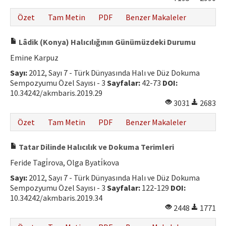
Özet
Tam Metin
PDF
Benzer Makaleler
Lâdik (Konya) Halıcılığının Günümüzdeki Durumu
Emine Karpuz
Sayı:
2012, Sayı 7 - Türk Dünyasında Halı ve Düz Dokuma
Sempozyumu Özel Sayısı - 3
Sayfalar:
42-73
DOI:
10.34242/akmbaris.2019.29
3031
2683
Özet
Tam Metin
PDF
Benzer Makaleler
Tatar Dilinde Halıcılık ve Dokuma Terimleri
Feride Tagi̇rova, Olga Byati̇kova
Sayı:
2012, Sayı 7 - Türk Dünyasında Halı ve Düz Dokuma
Sempozyumu Özel Sayısı - 3
Sayfalar:
122-129
DOI:
10.34242/akmbaris.2019.34
2448
1771