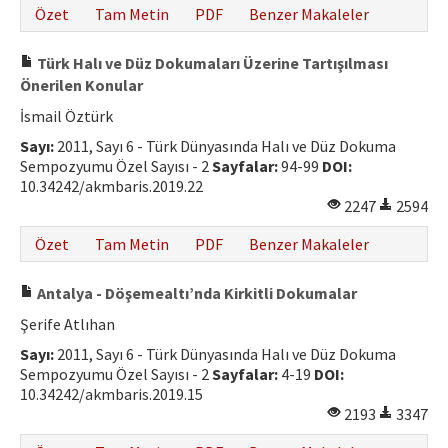
Özet
Tam Metin
PDF
Benzer Makaleler
Türk Halı ve Düz Dokumaları Üzerine Tartışılması
Önerilen Konular
İsmail Öztürk
Sayı:
2011, Sayı 6 - Türk Dünyasında Halı ve Düz Dokuma
Sempozyumu Özel Sayısı - 2
Sayfalar:
94-99
DOI:
10.34242/akmbaris.2019.22
2247
2594
Özet
Tam Metin
PDF
Benzer Makaleler
Antalya - Döşemealtı’nda Kirkitli Dokumalar
Şerife Atlıhan
Sayı:
2011, Sayı 6 - Türk Dünyasında Halı ve Düz Dokuma
Sempozyumu Özel Sayısı - 2
Sayfalar:
4-19
DOI:
10.34242/akmbaris.2019.15
2193
3347