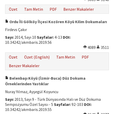
Özet
Tam Metin
PDF
Benzer Makaleler
Ordu İli Gölköy İlçesi Kozören Köyü Kilim Dokumaları
Firdevs Çakır
Sayı:
2014, Sayı 10
Sayfalar:
4-13
DOI:
10.34242/akmbaris.2019.56
4089
3511
Özet
Özet (English)
Tam Metin
PDF
Benzer Makaleler
Belenbaşı Köyü (İzmir-Buca) Düz Dokuma
Örneklerinden Yastıklar
Nuray Yılmaz, Ayşegül Koyuncu
Sayı:
2013, Sayı 9 - Türk Dünyasında Halı ve Düz Dokuma
Sempozyumu Özel Sayısı - 5
Sayfalar:
92-103
DOI:
10.34242/akmbaris.2019.55