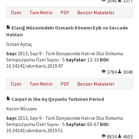
2649
3377
Özet
Tam Metin
PDF
Benzer Makaleler
Elazığ Müzesindeki Osmanlı Dönemi Eşik ve Seccade
Halıları
İsmail Aytaç
Sayı:
2013, Sayı 9 - Türk Dünyasında Halı ve Düz Dokuma
Sempozyumu Özel Sayısı - 5
Sayfalar:
12-33
DOI:
10.34242/akmbaris.2019.47
3784
3048
Özet
Tam Metin
PDF
Benzer Makaleler
Carpet in the Aq Qoyunlu Turkmen Period
Kerim Mi̇rzaee
Sayı:
2013, Sayı 9 - Türk Dünyasında Halı ve Düz Dokuma
Sempozyumu Özel Sayısı - 5
Sayfalar:
60-67
DOI:
10.34242/akmbaris.2019.51
8834
4603