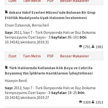
Özet
Tam Metin
PDF
Benzer Makaleler
Ankara Vakıf Eserleri Müzesi’nde Bulunan Bir Grup
Etütlük Madalyonlu Uşak Halısının İncelenmesi
Elvan Özkavruk, Berna İleri̇
Sayı:
2012, Sayı 7 - Türk Dünyasında Halı ve Düz Dokuma
Sempozyumu Özel Sayısı - 3
Sayfalar:
86-101
DOI:
10.34242/akmbaris.2019.31
1791
1981
Özet
Tam Metin
PDF
Benzer Makaleler
Türk Halılarında Kullanılan Kök Boya ve Cehri ile
Boyanmış Yün İpliklerin Haslıklarının İyileştirilmesi
Hüseyin Benli̇
Sayı:
2012, Sayı 7 - Türk Dünyasında Halı ve Düz Dokuma
Sempozyumu Özel Sayısı - 3
Sayfalar:
18-25
DOI:
10.34242/akmbaris.2019.27
3309
3353