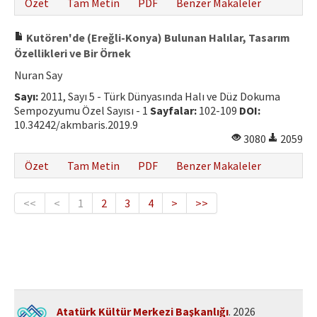
Özet
Tam Metin
PDF
Benzer Makaleler
Kutören'de (Ereğli-Konya) Bulunan Halılar, Tasarım
Özellikleri ve Bir Örnek
Nuran Say
Sayı:
2011, Sayı 5 - Türk Dünyasında Halı ve Düz Dokuma
Sempozyumu Özel Sayısı - 1
Sayfalar:
102-109
DOI:
10.34242/akmbaris.2019.9
3080
2059
Özet
Tam Metin
PDF
Benzer Makaleler
<<
<
1
2
3
4
>
>>
Atatürk Kültür Merkezi Başkanlığı
. 2026