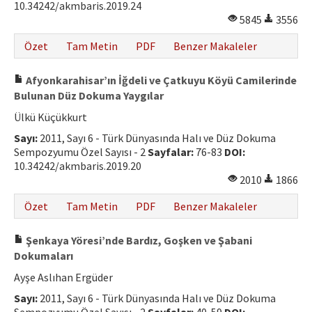
10.34242/akmbaris.2019.24
5845
3556
Özet
Tam Metin
PDF
Benzer Makaleler
Afyonkarahisar’ın İğdeli ve Çatkuyu Köyü Camilerinde
Bulunan Düz Dokuma Yaygılar
Ülkü Küçükkurt
Sayı:
2011, Sayı 6 - Türk Dünyasında Halı ve Düz Dokuma
Sempozyumu Özel Sayısı - 2
Sayfalar:
76-83
DOI:
10.34242/akmbaris.2019.20
2010
1866
Özet
Tam Metin
PDF
Benzer Makaleler
Şenkaya Yöresi’nde Bardız, Goşken ve Şabani
Dokumaları
Ayşe Aslıhan Ergüder
Sayı:
2011, Sayı 6 - Türk Dünyasında Halı ve Düz Dokuma