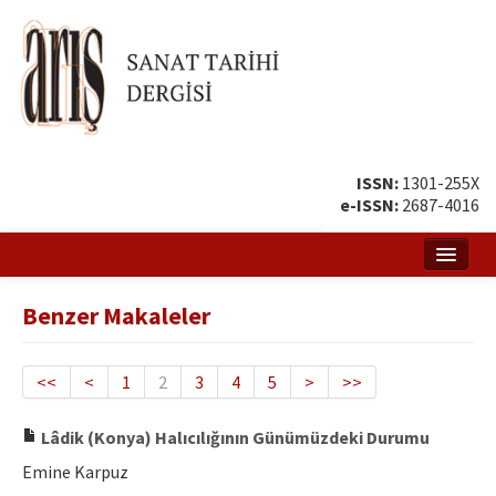
ISSN:
1301-255X
e-ISSN:
2687-4016
Ana Sayfa
Benzer Makaleler
Hakkında
Amaç ve Kapsam
<<
<
1
2
3
4
5
>
>>
Yayın ve Editör Kurulu
Lâdik (Konya) Halıcılığının Günümüzdeki Durumu
Yazar Rehberi
Emine Karpuz