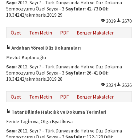
Sayı:
2012, Sayı 7 - Türk Dünyasında Halı ve Düz Dokuma
Hakem Rehberi
Sempozyumu Özel Sayısı - 3
Sayfalar:
42-73
DOI:
10.34242/akmbaris.2019.29
Yayın Politikaları
3019
2670
İletişim
Özet
Tam Metin
PDF
Benzer Makaleler
Ardahan Yöresi Düz Dokumaları
Mevlüt Kaplanoğlu
Sayı:
2012, Sayı 7 - Türk Dünyasında Halı ve Düz Dokuma
Sempozyumu Özel Sayısı - 3
Sayfalar:
26-41
DOI:
10.34242/akmbaris.2019.28
2324
2626
Özet
Tam Metin
PDF
Benzer Makaleler
Tatar Dilinde Halıcılık ve Dokuma Terimleri
Feride Tagi̇rova, Olga Byati̇kova
Sayı:
2012, Sayı 7 - Türk Dünyasında Halı ve Düz Dokuma
Sempozyumu Özel Sayısı - 3
Sayfalar:
122-129
DOI: