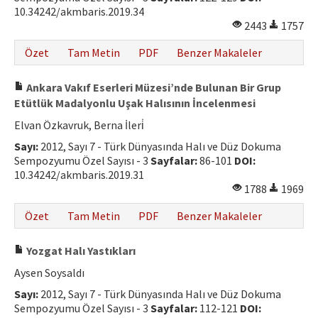
10.34242/akmbaris.2019.34
2443
1757
Özet
Tam Metin
PDF
Benzer Makaleler
Ankara Vakıf Eserleri Müzesi’nde Bulunan Bir Grup
Etütlük Madalyonlu Uşak Halısının İncelenmesi
Elvan Özkavruk, Berna İleri̇
Sayı:
2012, Sayı 7 - Türk Dünyasında Halı ve Düz Dokuma
Sempozyumu Özel Sayısı - 3
Sayfalar:
86-101
DOI:
10.34242/akmbaris.2019.31
1788
1969
Özet
Tam Metin
PDF
Benzer Makaleler
Yozgat Halı Yastıkları
Aysen Soysaldı
Sayı:
2012, Sayı 7 - Türk Dünyasında Halı ve Düz Dokuma
Sempozyumu Özel Sayısı - 3
Sayfalar:
112-121
DOI: