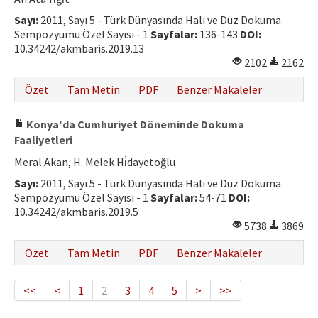
Sayı:
2011, Sayı 5 - Türk Dünyasında Halı ve Düz Dokuma
Sempozyumu Özel Sayısı - 1
Sayfalar:
136-143
DOI:
10.34242/akmbaris.2019.13
2102
2162
Özet
Tam Metin
PDF
Benzer Makaleler
Konya'da Cumhuriyet Döneminde Dokuma
Faaliyetleri
Meral Akan, H. Melek Hi̇dayetoğlu
Sayı:
2011, Sayı 5 - Türk Dünyasında Halı ve Düz Dokuma
Sempozyumu Özel Sayısı - 1
Sayfalar:
54-71
DOI:
10.34242/akmbaris.2019.5
5738
3869
Özet
Tam Metin
PDF
Benzer Makaleler
<<
<
1
2
3
4
5
>
>>