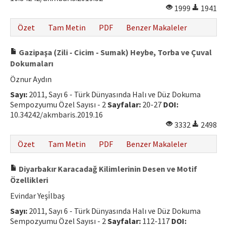
1999
1941
Özet
Tam Metin
PDF
Benzer Makaleler
Gazipaşa (Zili - Cicim - Sumak) Heybe, Torba ve Çuval
Dokumaları
Öznur Aydın
Sayı:
2011, Sayı 6 - Türk Dünyasında Halı ve Düz Dokuma
Sempozyumu Özel Sayısı - 2
Sayfalar:
20-27
DOI:
10.34242/akmbaris.2019.16
3332
2498
Özet
Tam Metin
PDF
Benzer Makaleler
Diyarbakır Karacadağ Kilimlerinin Desen ve Motif
Özellikleri
Evindar Yeşi̇lbaş
Sayı:
2011, Sayı 6 - Türk Dünyasında Halı ve Düz Dokuma
Sempozyumu Özel Sayısı - 2
Sayfalar:
112-117
DOI: