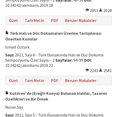
Sempozyumu Özel Sayısı - 2
Sayfalar:
40-59
DOI:
10.34242/akmbaris.2019.18
2953
2028
Özet
Tam Metin
PDF
Benzer Makaleler
Türk Halı ve Düz Dokumaları Üzerine Tartışılması
Önerilen Konular
İsmail Öztürk
Sayı:
2011, Sayı 6 - Türk Dünyasında Halı ve Düz Dokuma
Sempozyumu Özel Sayısı - 2
Sayfalar:
94-99
DOI:
10.34242/akmbaris.2019.22
2243
2581
Özet
Tam Metin
PDF
Benzer Makaleler
Kutören'de (Ereğli-Konya) Bulunan Halılar, Tasarım
Özellikleri ve Bir Örnek
Nuran Say
Sayı:
2011, Sayı 5 - Türk Dünyasında Halı ve Düz Dokuma