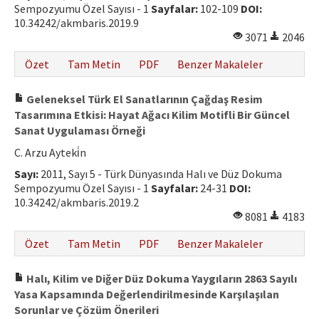
Sempozyumu Özel Sayısı - 1
Sayfalar:
102-109
DOI:
10.34242/akmbaris.2019.9
3071
2046
Özet
Tam Metin
PDF
Benzer Makaleler
Geleneksel Türk El Sanatlarının Çağdaş Resim
Tasarımına Etkisi: Hayat Ağacı Kilim Motifli Bir Güncel
Sanat Uygulaması Örneği
C. Arzu Ayteki̇n
Sayı:
2011, Sayı 5 - Türk Dünyasında Halı ve Düz Dokuma
Sempozyumu Özel Sayısı - 1
Sayfalar:
24-31
DOI:
10.34242/akmbaris.2019.2
8081
4183
Özet
Tam Metin
PDF
Benzer Makaleler
Halı, Kilim ve Diğer Düz Dokuma Yaygıların 2863 Sayılı
Yasa Kapsamında Değerlendirilmesinde Karşılaşılan
Sorunlar ve Çözüm Önerileri