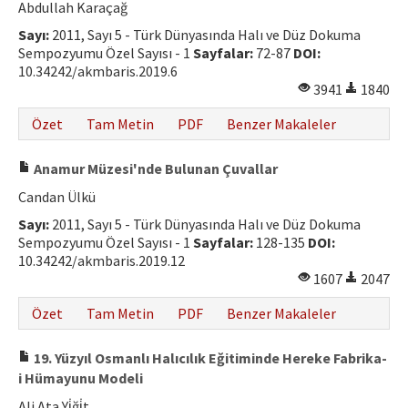
Abdullah Karaçağ
Sayı:
2011, Sayı 5 - Türk Dünyasında Halı ve Düz Dokuma
Sempozyumu Özel Sayısı - 1
Sayfalar:
72-87
DOI:
10.34242/akmbaris.2019.6
3941
1840
Özet
Tam Metin
PDF
Benzer Makaleler
Anamur Müzesi'nde Bulunan Çuvallar
Candan Ülkü
Sayı:
2011, Sayı 5 - Türk Dünyasında Halı ve Düz Dokuma
Sempozyumu Özel Sayısı - 1
Sayfalar:
128-135
DOI:
10.34242/akmbaris.2019.12
1607
2047
Özet
Tam Metin
PDF
Benzer Makaleler
19. Yüzyıl Osmanlı Halıcılık Eğitiminde Hereke Fabrika-
i Hümayunu Modeli
Ali Ata Yi̇ği̇t