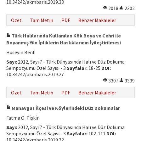
10.34242/akmbaris.2019.33
2018
2302
Özet
Tam Metin
PDF
Benzer Makaleler
Türk Halılarında Kullanılan Kök Boya ve Cehri ile
Boyanmış Yün İpliklerin Haslıklarının İyileştirilmesi
Hüseyin Benli̇
Sayı:
2012, Sayı 7 - Türk Dünyasında Halı ve Düz Dokuma
Sempozyumu Özel Sayısı - 3
Sayfalar:
18-25
DOI:
10.34242/akmbaris.2019.27
3307
3339
Özet
Tam Metin
PDF
Benzer Makaleler
Manavgat İlçesi ve Köylerindeki Düz Dokumalar
Fatma Ö. Pi̇şki̇n
Sayı:
2012, Sayı 7 - Türk Dünyasında Halı ve Düz Dokuma
Sempozyumu Özel Sayısı - 3
Sayfalar:
102-111
DOI:
10.34242/akmbaris.2019.32