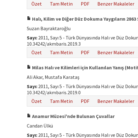
Özet
Tam Metin
PDF
Benzer Makaleler
Halı, Kilim ve Diğer Düz Dokuma Yaygıların 2863
Suzan Bayraktaroğlu
Sayı:
2011, Sayı 5 - Türk Dünyasında Halı ve Düz Dok
10.34242/akmbaris.2019.3
Özet
Tam Metin
PDF
Benzer Makaleler
Milas Halı ve Kilimleri için Kullanılan Yanış (Moti
Ali Akar, Mustafa Karataş
Sayı:
2011, Sayı 5 - Türk Dünyasında Halı ve Düz Dok
10.34242/akmbaris.2019.0
Özet
Tam Metin
PDF
Benzer Makaleler
Anamur Müzesi'nde Bulunan Çuvallar
Candan Ülkü
Sayı:
2011, Sayı 5 - Türk Dünyasında Halı ve Düz Dok