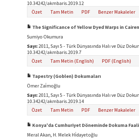
10.34242/akmbaris.2019.12
Özet
Tam Metin
PDF
Benzer Makaleler
The Significance of Yellow Dyed Warps in Cair
Sumiyo Okumura
Sayı:
2011, Sayı 5 - Türk Dünyasında Halı ve Düz Dok
10.34242/akmbaris.2019.7
Özet
Tam Metin (English)
PDF (English)
Tapestry (Goblen) Dokumaları
Ömer Zai̇moğlu
Sayı:
2011, Sayı 5 - Türk Dünyasında Halı ve Düz Dok
10.34242/akmbaris.2019.14
Özet
Tam Metin
PDF
Benzer Makaleler
Konya'da Cumhuriyet Döneminde Dokuma Faaliy
Meral Akan, H. Melek Hi̇dayetoğlu