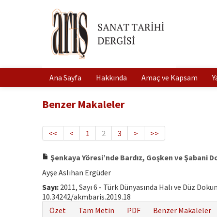
Ana Sayfa
Hakkında
Amaç ve Kapsam
Y
Benzer Makaleler
<<
<
1
2
3
>
>>
Şenkaya Yöresi’nde Bardız, Goşken ve Şabani D
Ayşe Aslıhan Ergüder
Sayı:
2011, Sayı 6 - Türk Dünyasında Halı ve Düz Dok
10.34242/akmbaris.2019.18
Özet
Tam Metin
PDF
Benzer Makaleler