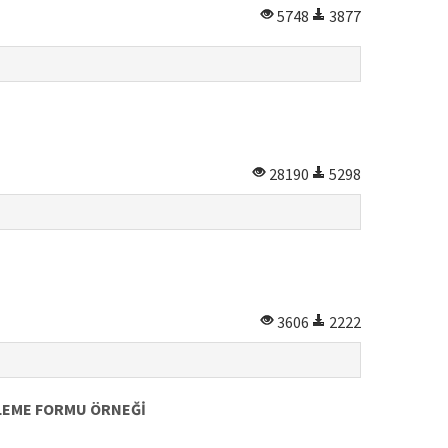
5748
3877
28190
5298
3606
2222
LEME FORMU ÖRNEĞİ