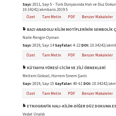
Sayı:
2011, Sayı 5 - Türk Dünyasında Halı ve Düz Dok
10.34242/akmbaris.2019.5
Özet
Tam Metin
PDF
Benzer Makaleler
BAZI ANADOLU KİLİM MOTİFLERİNİN SEMBOLİK
Naile Rengin Oyman
Sayı:
2019, Sayı 14
Sayfalar:
4-22
DOI:
10.34242/akmb
Özet
Tam Metin
PDF
Benzer Makaleler
KÜTAHYA YÖRESİ CİCİM VE ZİLİ ÖRNEKLERİ
Meltem Göksel, Hürrem Sinem Şanlı
Sayı:
2019, Sayı 15
Sayfalar:
40-61
DOI:
10.34242/akm
Özet
Tam Metin
PDF
Benzer Makaleler
ETNOGRAFİK HALI-KİLİM-DİĞER DÜZ DOKUMA E
Vedat Ünaldı