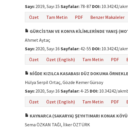
Sayı:
2019, Sayı 15
Sayfalar:
78-87
DOI:
10.34242/akm
Özet
Tam Metin
PDF
Benzer Makaleler
GÜRCİSTAN VE KONYA KİLİMLERİNDE YANIŞ (MO
Ahmet Aytaç
Sayı:
2020, Sayı 16
Sayfalar:
42-55
DOI:
10.34242/akm
Özet
Özet (English)
Tam Metin
PDF
NİĞDE KIZILCA KASABASI DÜZ DOKUMA ÖRNEKL
Hülya Serpil Ortaç, Gözde Kemer Gürsoy
Sayı:
2020, Sayı 16
Sayfalar:
4-25
DOI:
10.34242/akmb
Özet
Özet (English)
Tam Metin
PDF
KAYNARCA (SAKARYA) ŞEYHTIMARI KONAK KÖYÜ 
Sema ÖZKAN TAĞI, İlker ÖZTÜRK