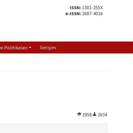
ISSN:
1301-255X
e-ISSN:
2687-4016
ın Politikaları
İletişim
2958
2034