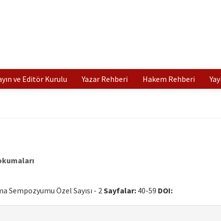
ayın ve Editör Kurulu
Yazar Rehberi
Hakem Rehberi
Yay
okumaları
uma Sempozyumu Özel Sayısı - 2
Sayfalar:
40-59
DOI: