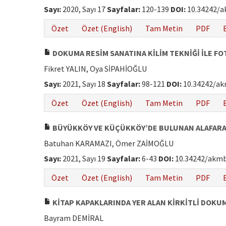
Sayı:
2020, Sayı 17
Sayfalar:
120-139
DOI:
10.34242/a
Özet
Özet (English)
Tam Metin
PDF
DOKUMA RESİM SANATINA KİLİM TEKNİĞİ İLE F
Fikret YALIN, Oya SİPAHİOĞLU
Sayı:
2021, Sayı 18
Sayfalar:
98-121
DOI:
10.34242/ak
Özet
Özet (English)
Tam Metin
PDF
BÜYÜKKÖY VE KÜÇÜKKÖY’DE BULUNAN ALAFARA
Batuhan KARAMAZI, Ömer ZAİMOĞLU
Sayı:
2021, Sayı 19
Sayfalar:
6-43
DOI:
10.34242/akmb
Özet
Özet (English)
Tam Metin
PDF
KİTAP KAPAKLARINDA YER ALAN KİRKİTLİ DOKU
Bayram DEMİRAL