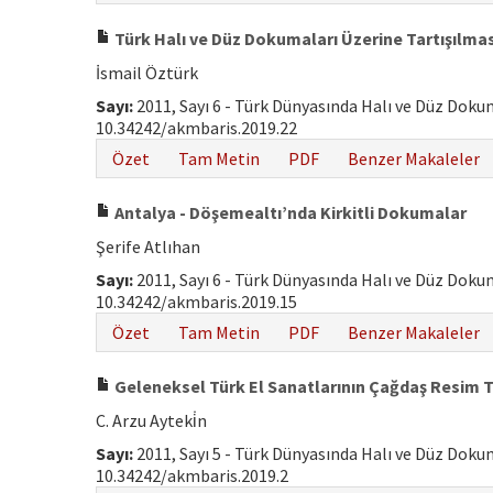
Türk Halı ve Düz Dokumaları Üzerine Tartışılma
İsmail Öztürk
Sayı:
2011, Sayı 6 - Türk Dünyasında Halı ve Düz Dok
10.34242/akmbaris.2019.22
Özet
Tam Metin
PDF
Benzer Makaleler
Antalya - Döşemealtı’nda Kirkitli Dokumalar
Şerife Atlıhan
Sayı:
2011, Sayı 6 - Türk Dünyasında Halı ve Düz Dok
10.34242/akmbaris.2019.15
Özet
Tam Metin
PDF
Benzer Makaleler
Geleneksel Türk El Sanatlarının Çağdaş Resim Ta
C. Arzu Ayteki̇n
Sayı:
2011, Sayı 5 - Türk Dünyasında Halı ve Düz Dok
10.34242/akmbaris.2019.2