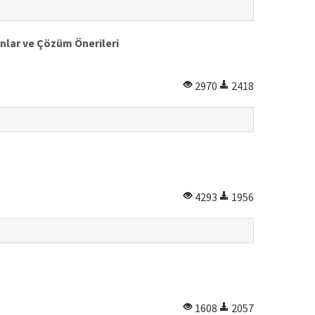
unlar ve Çözüm Önerileri
2970
2418
4293
1956
1608
2057