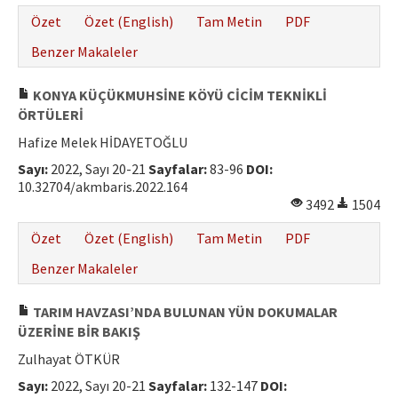
Özet
Özet (English)
Tam Metin
PDF
Benzer Makaleler
KONYA KÜÇÜKMUHSİNE KÖYÜ CİCİM TEKNİKLİ
ÖRTÜLERİ
Hafize Melek HİDAYETOĞLU
Sayı:
2022, Sayı 20-21
Sayfalar:
83-96
DOI:
10.32704/akmbaris.2022.164
3492
1504
Özet
Özet (English)
Tam Metin
PDF
Benzer Makaleler
TARIM HAVZASI’NDA BULUNAN YÜN DOKUMALAR
ÜZERİNE BİR BAKIŞ
Zulhayat ÖTKÜR
Sayı:
2022, Sayı 20-21
Sayfalar:
132-147
DOI: