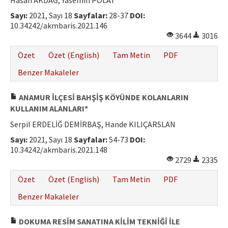
Hasan AKDAĞ, Yasemin POLAT
Hakem Rehberi
Sayı:
2021, Sayı 18
Sayfalar:
28-37
DOI:
10.34242/akmbaris.2021.146
Yayın Politikaları
3644
3016
İletişim
Özet
Özet (English)
Tam Metin
PDF
Benzer Makaleler
ANAMUR İLÇESİ BAHŞİŞ KÖYÜNDE KOLANLARIN
KULLANIM ALANLARI*
Serpil ERDELİĞ DEMİRBAŞ, Hande KILIÇARSLAN
Sayı:
2021, Sayı 18
Sayfalar:
54-73
DOI:
10.34242/akmbaris.2021.148
2729
2335
Özet
Özet (English)
Tam Metin
PDF
Benzer Makaleler
DOKUMA RESİM SANATINA KİLİM TEKNİĞİ İLE