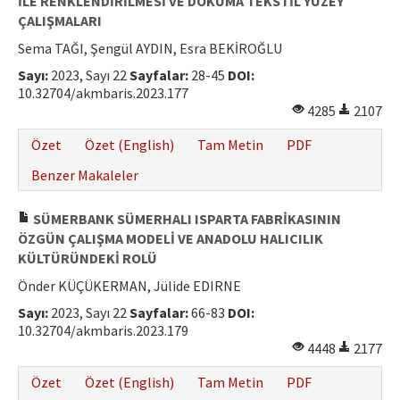
İLE RENKLENDİRİLMESİ VE DOKUMA TEKSTİL YÜZEY
ÇALIŞMALARI
Sema TAĞI, Şengül AYDIN, Esra BEKİROĞLU
Sayı:
2023, Sayı 22
Sayfalar:
28-45
DOI:
10.32704/akmbaris.2023.177
4285
2107
Özet
Özet (English)
Tam Metin
PDF
Benzer Makaleler
SÜMERBANK SÜMERHALI ISPARTA FABRİKASININ
ÖZGÜN ÇALIŞMA MODELİ VE ANADOLU HALICILIK
KÜLTÜRÜNDEKİ ROLÜ
Önder KÜÇÜKERMAN, Jülide EDIRNE
Sayı:
2023, Sayı 22
Sayfalar:
66-83
DOI:
10.32704/akmbaris.2023.179
4448
2177
Özet
Özet (English)
Tam Metin
PDF