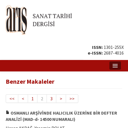
ISSN:
1301-255X
e-ISSN:
2687-4016
Ana Sayfa
Benzer Makaleler
Hakkında
Amaç ve Kapsam
<<
<
1
2
3
>
>>
Yayın ve Editör Kurulu
OSMANLI ARŞİVİNDE HALICILIK ÜZERİNE BİR DEFTER
ANALİZİ (MAD-d- 14500 NUMARALI)
Yazar Rehberi