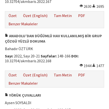
10.32704/akmbaris.2022.167
2630
1695
Özet
Özet (English)
Tam Metin
PDF
Benzer Makaleler
ANADOLU’DAN DÜĞÜMLÜ HAV KULLANILMIŞ BİR GRUP
ÇÖZGÜ YÜZLÜ DOKUMA
Bahadır ÖZTÜRK
Sayı:
2022, Sayı 20-21
Sayfalar:
148-166
DOI:
10.32704/akmbaris.2022.168
1944
1477
Özet
Özet (English)
Tam Metin
PDF
Benzer Makaleler
YÖRÜK ÇUVALLARI
Aysen SOYSALDI