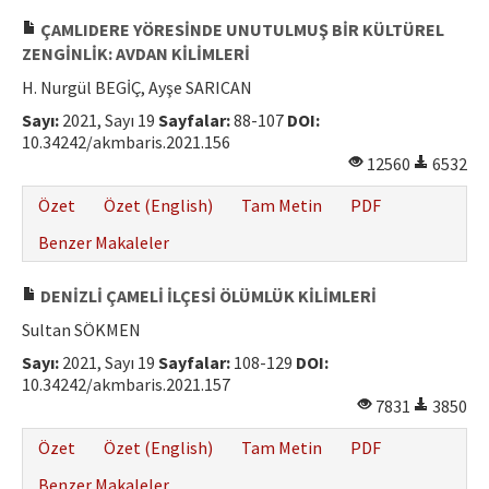
ÇAMLIDERE YÖRESİNDE UNUTULMUŞ BİR KÜLTÜREL
ZENGİNLİK: AVDAN KİLİMLERİ
H. Nurgül BEGİÇ, Ayşe SARICAN
Sayı:
2021, Sayı 19
Sayfalar:
88-107
DOI:
10.34242/akmbaris.2021.156
12560
6532
Özet
Özet (English)
Tam Metin
PDF
Benzer Makaleler
DENİZLİ ÇAMELİ İLÇESİ ÖLÜMLÜK KİLİMLERİ
Sultan SÖKMEN
Sayı:
2021, Sayı 19
Sayfalar:
108-129
DOI:
10.34242/akmbaris.2021.157
7831
3850
Özet
Özet (English)
Tam Metin
PDF
Benzer Makaleler