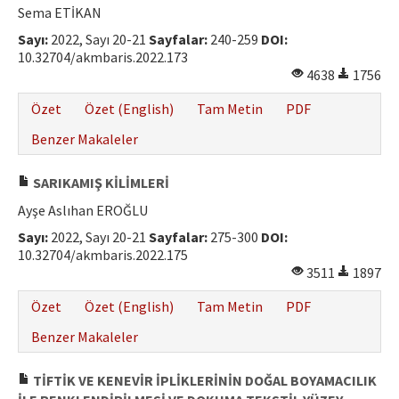
Sema ETİKAN
Sayı:
2022, Sayı 20-21
Sayfalar:
240-259
DOI:
10.32704/akmbaris.2022.173
4638
1756
Özet
Özet (English)
Tam Metin
PDF
Benzer Makaleler
SARIKAMIŞ KİLİMLERİ
Ayşe Aslıhan EROĞLU
Sayı:
2022, Sayı 20-21
Sayfalar:
275-300
DOI:
10.32704/akmbaris.2022.175
3511
1897
Özet
Özet (English)
Tam Metin
PDF
Benzer Makaleler
TİFTİK VE KENEVİR İPLİKLERİNİN DOĞAL BOYAMACILIK