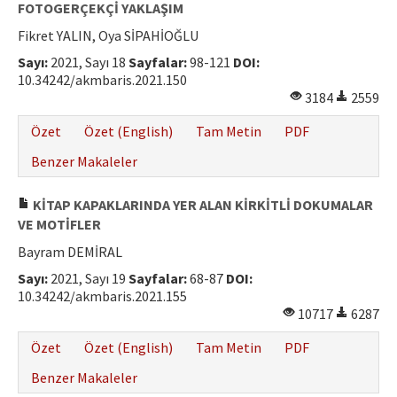
FOTOGERÇEKÇİ YAKLAŞIM
Fikret YALIN, Oya SİPAHİOĞLU
Sayı:
2021, Sayı 18
Sayfalar:
98-121
DOI:
10.34242/akmbaris.2021.150
3184
2559
Özet
Özet (English)
Tam Metin
PDF
Benzer Makaleler
KİTAP KAPAKLARINDA YER ALAN KİRKİTLİ DOKUMALAR
VE MOTİFLER
Bayram DEMİRAL
Sayı:
2021, Sayı 19
Sayfalar:
68-87
DOI:
10.34242/akmbaris.2021.155
10717
6287
Özet
Özet (English)
Tam Metin
PDF
Benzer Makaleler