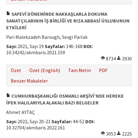
SAFEVİ DÖNEMİNDE NAKKAŞLARLA DOKUMA
SANATÇILARININ İŞ BİRLİĞİ VE RIZA ABBASİ ÜSLUBUNUN
ETKİLERİ
Pari Malekzadeh Barough, Sevgi Parlak
Sayı:
2021, Sayı 19
Sayfalar:
146-168
DOI:
10.34242/akmbaris.2021.159
8734
2930
Özet
Özet (English)
Tam Metin
PDF
Benzer Makaleler
CUMHURBAŞKANLIĞI OSMANLI ARŞİVİ’NDE HEREKE
İPEK HALILARIYLA ALAKALI BAZI BELGELER
Ahmet AYTAÇ
Sayı:
2022, Sayı 20-21
Sayfalar:
44-52
DOI:
10.32704/akmbaris.2022.161
3053
2225