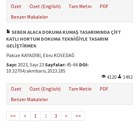
Özet
Özet (English)
Tam Metin
PDF
Benzer Makaleler
SEBEN ALACA DOKUMA KUMAŞ TASARIMINDA ÇİFT
KATLI HORTUM DOKUMA TEKNİĞİYLE TASARIM
GELİŞTİRMEK
Pakize KAYADİBİ, Ebru KÖSEDAĞ
Sayı:
2023, Sayı 23
Sayfalar:
45-66
DOI:
10.32704/akmbaris.2023.185
4120
1492
Özet
Özet (English)
Tam Metin
PDF
Benzer Makaleler
<<
<
1
2
3
>
>>