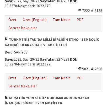
Sayı:
2022, Sayı 20-21
Sayfalar:
183-207
DOI:
10.32704/akmbaris.2022.170
7222
3138
Özet
Özet (English)
Tam Metin
PDF
Benzer Makaleler
TÜRKMENİSTAN’DA MİLLİ BİRLİĞİN ETNO - SEMBOLİK
KAYNAĞI OLARAK HALI VE MOTİFLERİ
Berdi SARIYEV
Sayı:
2022, Sayı 20-21
Sayfalar:
227-239
DOI:
10.32704/akmbaris.2022.172
5821
2608
Özet
Özet (English)
Tam Metin
PDF
Benzer Makaleler
KIRŞEHİR YÖRESİ DÜZ DOKUMALARINDA NAZAR
İNANIŞINI SİMGELEYEN MOTİFLER