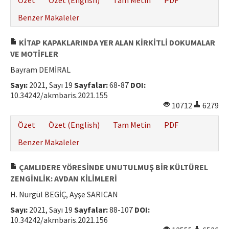
Özet
Özet (English)
Tam Metin
PDF
Benzer Makaleler
KİTAP KAPAKLARINDA YER ALAN KİRKİTLİ DOKUMALAR
VE MOTİFLER
Bayram DEMİRAL
Sayı:
2021, Sayı 19
Sayfalar:
68-87
DOI:
10.34242/akmbaris.2021.155
10712
6279
Özet
Özet (English)
Tam Metin
PDF
Benzer Makaleler
ÇAMLIDERE YÖRESİNDE UNUTULMUŞ BİR KÜLTÜREL
ZENGİNLİK: AVDAN KİLİMLERİ
H. Nurgül BEGİÇ, Ayşe SARICAN
Sayı:
2021, Sayı 19
Sayfalar:
88-107
DOI:
10.34242/akmbaris.2021.156