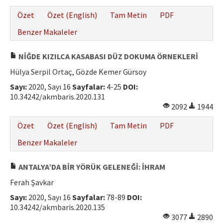
Özet
Özet (English)
Tam Metin
PDF
Benzer Makaleler
NİĞDE KIZILCA KASABASI DÜZ DOKUMA ÖRNEKLERİ
Hülya Serpil Ortaç, Gözde Kemer Gürsoy
Sayı:
2020, Sayı 16
Sayfalar:
4-25
DOI:
10.34242/akmbaris.2020.131
2092
1944
Özet
Özet (English)
Tam Metin
PDF
Benzer Makaleler
ANTALYA’DA BİR YÖRÜK GELENEĞİ: İHRAM
Ferah Şavkar
Sayı:
2020, Sayı 16
Sayfalar:
78-89
DOI:
10.34242/akmbaris.2020.135
3077
2890