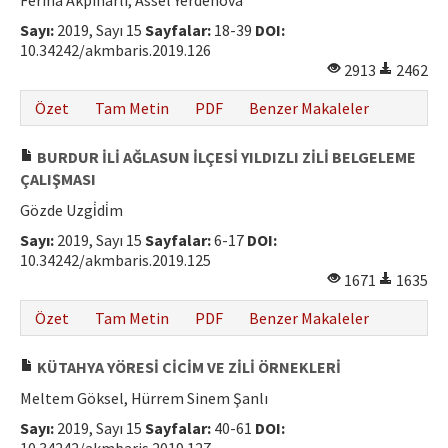
Feriha Akpınarlı, Assel Yerdenova
Hakem Rehberi
Sayı:
2019, Sayı 15
Sayfalar:
18-39
DOI:
10.34242/akmbaris.2019.126
Yayın Politikaları
2913
2462
İletişim
Özet
Tam Metin
PDF
Benzer Makaleler
BURDUR İLİ AĞLASUN İLÇESİ YILDIZLI ZİLİ BELGELEME
ÇALIŞMASI
Gözde Uzgi̇di̇m
Sayı:
2019, Sayı 15
Sayfalar:
6-17
DOI:
10.34242/akmbaris.2019.125
1671
1635
Özet
Tam Metin
PDF
Benzer Makaleler
KÜTAHYA YÖRESİ CİCİM VE ZİLİ ÖRNEKLERİ
Meltem Göksel, Hürrem Sinem Şanlı
Sayı:
2019, Sayı 15
Sayfalar:
40-61
DOI: