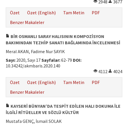
2948
3677
Özet
Özet (English)
Tam Metin
PDF
Benzer Makaleler
BİR OSMANLI SARAY HALISININ KOMPOZİSYON
BAKIMINDAN TEZHİP SANATI BAĞLAMINDA İNCELENMESİ
Meral AKAN, Fadime Nur SAYIK
Sayı:
2020, Sayı 17
Sayfalar:
62-79
DOI:
10.34242/akmbaris.2020.140
4112
4024
Özet
Özet (English)
Tam Metin
PDF
Benzer Makaleler
KAYSERİ BÜNYAN’DA TESPİT EDİLEN HALI DOKUMA İLE
İLGİLİ RİTÜELLER VE SÖZLÜ KÜLTÜR
Mustafa GENÇ, İsmail SOLAK