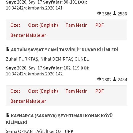
Sayı:
2020, Sayı 17
Sayfalar:
80-101
DOI:
10.34242/akmbaris.2020.141
3686
2586
Özet
Özet (English)
Tam Metin
PDF
Benzer Makaleler
ARTVİN ŞAVŞAT “CAMİ TASVİRLİ” DUVAR KİLİMLERİ
Zuhal TÜRKTAŞ, Nihal DEMİRTAŞ GÜNEL
Sayı:
2020, Sayı 17
Sayfalar:
102-119
DOI:
10.34242/akmbaris.2020.142
2802
2484
Özet
Özet (English)
Tam Metin
PDF
Benzer Makaleler
KAYNARCA (SAKARYA) ŞEYHTIMARI KONAK KÖYÜ
KİLİMLERİ
Sema ÖZKAN TAĞI, İlker ÖZTÜRK