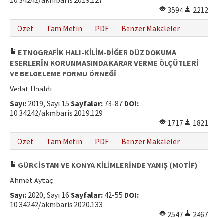
10.34242/akmbaris.2019.127
3594
2212
Özet
Tam Metin
PDF
Benzer Makaleler
ETNOGRAFİK HALI-KİLİM-DİĞER DÜZ DOKUMA
ESERLERİN KORUNMASINDA KARAR VERME ÖLÇÜTLERİ
VE BELGELEME FORMU ÖRNEĞİ
Vedat Ünaldı
Sayı:
2019, Sayı 15
Sayfalar:
78-87
DOI:
10.34242/akmbaris.2019.129
1717
1821
Özet
Tam Metin
PDF
Benzer Makaleler
GÜRCİSTAN VE KONYA KİLİMLERİNDE YANIŞ (MOTİF)
Ahmet Aytaç
Sayı:
2020, Sayı 16
Sayfalar:
42-55
DOI:
10.34242/akmbaris.2020.133
2547
2467