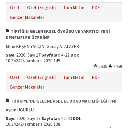
Özet
Özet (English)
Tam Metin
PDF
Benzer Makaleler
TİFTİĞİN GELENEKSEL ÖYKÜSÜ VE YARATICI YENİ
DENEMELER ÜZERİNE
Mine BEŞEN YALÇIN, Günay ATALAYER
Sayı:
2020, Sayı 17
Sayfalar:
4-21
DOI:
10.34242/akmbaris.2020.145
2635
2459
Özet
Özet (English)
Tam Metin
PDF
Benzer Makaleler
TÜRKİYE’DE GELENEKSEL EL DOKUMACILIĞI EĞİTİMİ
Aydın UĞURLU
Sayı:
2020, Sayı 17
Sayfalar:
22-43
DOI:
10.34242/akmbaris.2020.138