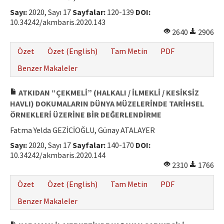
Sayı:
2020, Sayı 17
Sayfalar:
120-139
DOI:
10.34242/akmbaris.2020.143
2640
2906
Özet
Özet (English)
Tam Metin
PDF
Benzer Makaleler
ATKIDAN “ÇEKMELİ” (HALKALI / İLMEKLİ / KESİKSİZ
HAVLI) DOKUMALARIN DÜNYA MÜZELERİNDE TARİHSEL
ÖRNEKLERİ ÜZERİNE BİR DEĞERLENDİRME
Fatma Yelda GEZİCİOĞLU, Günay ATALAYER
Sayı:
2020, Sayı 17
Sayfalar:
140-170
DOI:
10.34242/akmbaris.2020.144
2310
1766
Özet
Özet (English)
Tam Metin
PDF
Benzer Makaleler