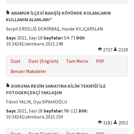
ANAMUR İLÇESİ BAHŞİŞ KÖYÜNDE KOLANLARIN
KULLANIM ALANLARI*
Serpil ERDELİĞ DEMİRBAŞ, Hande KILIÇARSLAN
Sayı:
2021, Sayı 18
Sayfalar:
54-73
DOI:
10.34242/akmbaris.2021.148
2727
2329
Özet
Özet (English)
Tam Metin
PDF
Benzer Makaleler
DOKUMA RESİM SANATINA KİLİM TEKNİĞİ İLE
FOTOGERÇEKÇİ YAKLAŞIM
Fikret YALIN, Oya SİPAHİOĞLU
Sayı:
2021, Sayı 18
Sayfalar:
98-121
DOI:
10.34242/akmbaris.2021.150
3181
2552