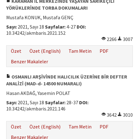
KARAMAN İL MERKEZİNDE YAŞAYAN SARIKEÇİLİ
YÖRÜKLERİNDE TORBA DOKUMALARI
Mustafa KONUK, Mustafa GENÇ
Sayı:
2021, Sayı 18
Sayfalar:
4-27
DOI:
10.34242/akmbaris.2021.152
2266
3007
Özet
Özet (English)
Tam Metin
PDF
Benzer Makaleler
OSMANLI ARŞİVİNDE HALICILIK ÜZERİNE BİR DEFTER
ANALİZİ (MAD-d- 14500 NUMARALI)
Hasan AKDAĞ, Yasemin POLAT
Sayı:
2021, Sayı 18
Sayfalar:
28-37
DOI:
10.34242/akmbaris.2021.146
3642
3010
Özet
Özet (English)
Tam Metin
PDF
Benzer Makaleler